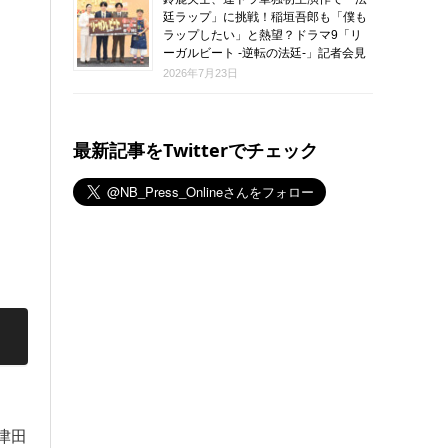
廷ラップ」に挑戦！稲垣吾郎も「僕も
ラップしたい」と熱望？ドラマ9「リ
ーガルビート -逆転の法廷-」記者会見
2026年7月23日
最新記事をTwitterでチェック
津田