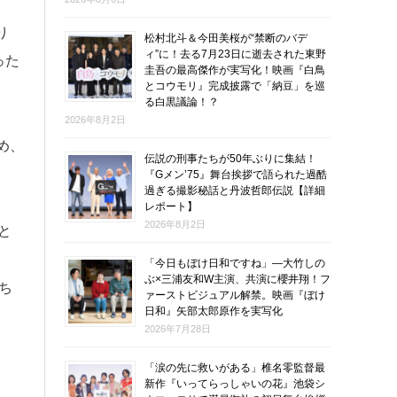
り
松村北斗＆今田美桜が“禁断のバデ
ィ”に！去る7月23日に逝去された東野
った
圭吾の最高傑作が実写化！映画『白鳥
とコウモリ』完成披露で「納豆」を巡
る白黒議論！？
2026年8月2日
め、
伝説の刑事たちが50年ぶりに集結！
『Gメン’75』舞台挨拶で語られた過酷
過ぎる撮影秘話と丹波哲郎伝説【詳細
レポート】
2026年8月2日
と
「今日もぼけ日和ですね」―大竹しの
ぶ×三浦友和W主演、共演に櫻井翔！フ
ち
ァーストビジュアル解禁。映画『ぼけ
日和』矢部太郎原作を実写化
2026年7月28日
「涙の先に救いがある」椎名零監督最
新作『いってらっしゃいの花』池袋シ