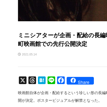
ミニシアターが企画・配給の長編映
町映画館での先行公開決定
2021.05.14
X
T
H
Li
F
Share
hr
at
n
a
映画館自体が企画・配給するという珍しい形の長編
e
e
e
c
開が決定。ポスタービジュアルが解禁となった。
a
n
e