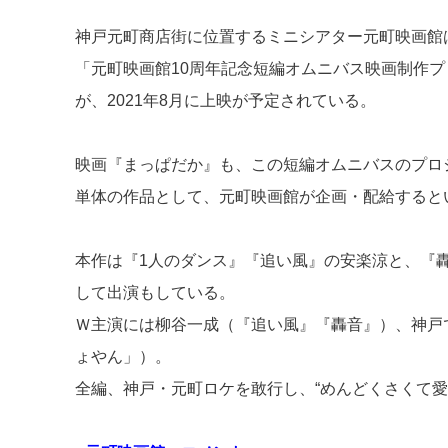
d
a
b
神戸元町商店街に位置するミニシアター元町映画館は
s
o
「元町映画館10周年記念短編オムニバス映画制作
o
が、2021年8月に上映が予定されている。
k
映画『まっぱだか』も、この短編オムニバスのプロ
単体の作品として、元町映画館が企画・配給すると
本作は『1人のダンス』『追い風』の安楽涼と、『
して出演もしている。
Ｗ主演には柳谷一成（『追い風』『轟音』）、神戸
ょやん」）。
全編、神戸・元町ロケを敢行し、“めんどくさくて愛