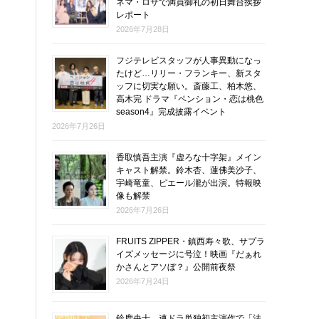
ネマ・ロサで満員御礼の初日舞台挨拶
レポート
！
2026年7月28日
フジテレビスタッフが人事異動になっ
たけど…リリー・フランキー、新スタ
ッフに切実な願い。斎藤工、柏木悠、
高木完 ドラマ『ペンション・恋は桃色
season4』完成披露イベント
2026年7月26日
香取慎吾主演『虚ろな十字架』メイン
キャスト解禁。鈴木杏、蓮佛美沙子、
宇崎竜童、ピエール瀧が出演。特報映
像も解禁
2026年7月26日
FRUITS ZIPPER・鎮西寿々歌、サプラ
イズメッセージに号泣！映画『だぁれ
かさんとアソぼ？』公開前夜祭
2026年7月24日
鈴鹿央士、連ドラ単独初主演作で「法