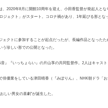
、2020年8月に開館10周年を迎え、小田香監督が発起人とな
プロジェクト」がスタート。コロナ禍があり、1年延びる形とな
ジェクトに参加することが起点だったが、長編作品となったた
いう珍しい形での公開となった。
轟音』『いっちょらい』の片山享の共同監督作。2人はキャスト
で俳優業をしている津田晴香（『みぽりん』、NHK朝ドラ「お
おしい男女の喜劇”が誕生した。