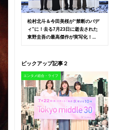
松村北斗＆今田美桜が“禁断のバデ
ィ”に！去る7月23日に逝去された
東野圭吾の最高傑作が実写化！...
ピックアップ記事２
エンタメ総合・ライフ