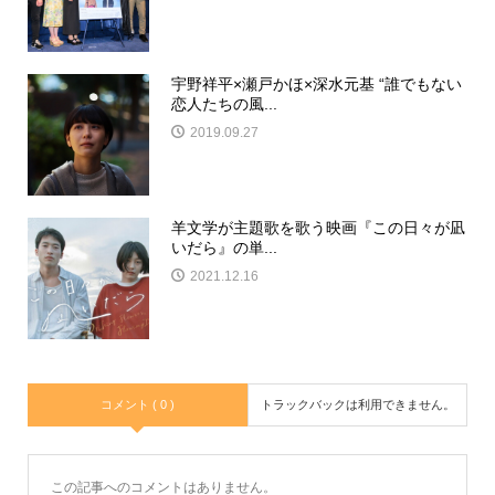
宇野祥平×瀬戸かほ×深水元基 “誰でもない
恋人たちの風...
2019.09.27
羊文学が主題歌を歌う映画『この日々が凪
いだら』の単...
2021.12.16
コメント ( 0 )
トラックバックは利用できません。
この記事へのコメントはありません。