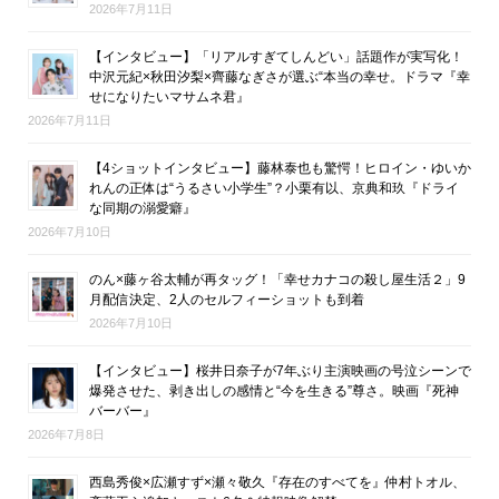
2026年7月11日
【インタビュー】「リアルすぎてしんどい」話題作が実写化！
中沢元紀×秋田汐梨×齊藤なぎさが選ぶ“本当の幸せ。ドラマ『幸
せになりたいマサムネ君』
2026年7月11日
【4ショットインタビュー】藤林泰也も驚愕！ヒロイン・ゆいか
れんの正体は“うるさい小学生”？小栗有以、京典和玖『ドライ
な同期の溺愛癖』
2026年7月10日
のん×藤ヶ谷太輔が再タッグ！「幸せカナコの殺し屋生活２」9
月配信決定、2人のセルフィーショットも到着
2026年7月10日
【インタビュー】桜井日奈子が7年ぶり主演映画の号泣シーンで
爆発させた、剥き出しの感情と“今を生きる”尊さ。映画『死神
バーバー』
2026年7月8日
西島秀俊×広瀬すず×瀬々敬久『存在のすべてを』仲村トオル、