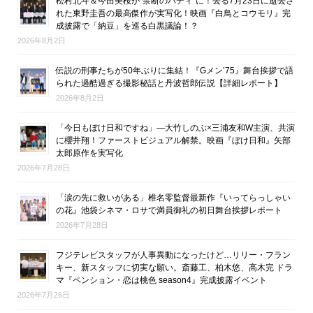
松村北斗＆今田美桜が“禁断のバディ”に！去る7月23日に逝去さ
れた東野圭吾の最高傑作が実写化！映画『白鳥とコウモリ』完
成披露で「納豆」を巡る白黒議論！？
2026年8月2日
伝説の刑事たちが50年ぶりに集結！『Gメン’75』舞台挨拶で語
られた過酷過ぎる撮影秘話と丹波哲郎伝説【詳細レポート】
2026年8月2日
「今日もぼけ日和ですね」―大竹しのぶ×三浦友和W主演、共演
に櫻井翔！ファーストビジュアル解禁。映画『ぼけ日和』矢部
太郎原作を実写化
2026年7月28日
「涙の先に救いがある」椎名零監督最新作『いってらっしゃい
の花』池袋シネマ・ロサで満員御礼の初日舞台挨拶レポート
2026年7月28日
フジテレビスタッフが人事異動になったけど…リリー・フラン
キー、新スタッフに切実な願い。斎藤工、柏木悠、高木完 ドラ
マ『ペンション・恋は桃色 season4』完成披露イベント
2026年7月26日