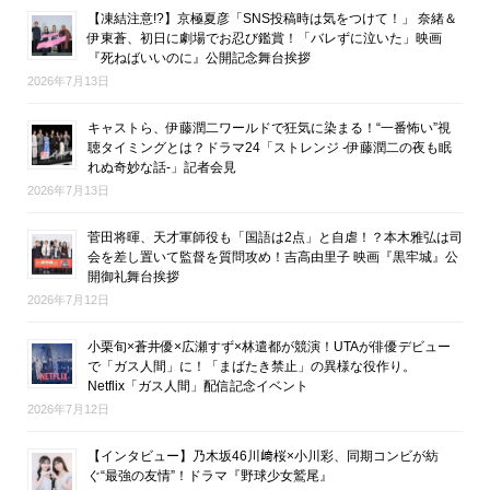
【凍結注意!?】京極夏彦「SNS投稿時は気をつけて！」 奈緒＆
伊東蒼、初日に劇場でお忍び鑑賞！「バレずに泣いた」映画
『死ねばいいのに』公開記念舞台挨拶
2026年7月13日
キャストら、伊藤潤二ワールドで狂気に染まる！“一番怖い”視
聴タイミングとは？ドラマ24「ストレンジ -伊藤潤二の夜も眠
れぬ奇妙な話-」記者会見
2026年7月13日
菅田将暉、天才軍師役も「国語は2点」と自虐！？本木雅弘は司
会を差し置いて監督を質問攻め！吉高由里子 映画『黒牢城』公
開御礼舞台挨拶
2026年7月12日
小栗旬×蒼井優×広瀬すず×林遣都が競演！UTAが俳優デビュー
で「ガス人間」に！「まばたき禁止」の異様な役作り。
Netflix「ガス人間」配信記念イベント
2026年7月12日
【インタビュー】乃木坂46川﨑桜×小川彩、同期コンビが紡
ぐ“最強の友情”！ドラマ『野球少女鷲尾』