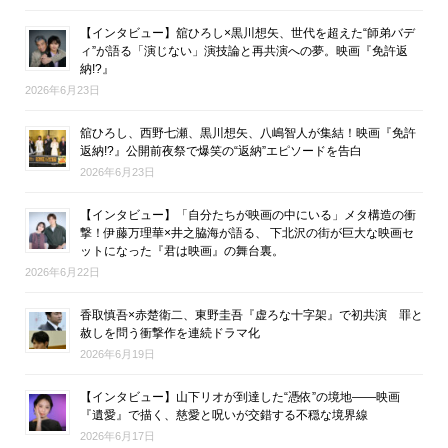
【インタビュー】舘ひろし×黒川想矢、世代を超えた“師弟バデ
ィ”が語る「演じない」演技論と再共演への夢。映画『免許返
納!?』
2026年6月23日
舘ひろし、西野七瀬、黒川想矢、八嶋智人が集結！映画『免許
返納!?』公開前夜祭で爆笑の“返納”エピソードを告白
2026年6月23日
【インタビュー】「自分たちが映画の中にいる」メタ構造の衝
撃！伊藤万理華×井之脇海が語る、 下北沢の街が巨大な映画セ
ットになった『君は映画』の舞台裏。
2026年6月22日
香取慎吾×赤楚衛二、東野圭吾『虚ろな十字架』で初共演 罪と
赦しを問う衝撃作を連続ドラマ化
2026年6月19日
【インタビュー】山下リオが到達した“憑依”の境地――映画
『遺愛』で描く、慈愛と呪いが交錯する不穏な境界線
2026年6月17日