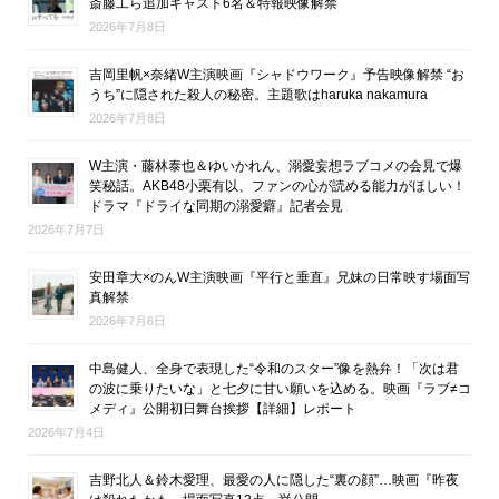
斎藤工ら追加キャスト6名＆特報映像解禁
2026年7月8日
吉岡里帆×奈緒W主演映画『シャドウワーク』予告映像解禁 “お
うち”に隠された殺人の秘密。主題歌はharuka nakamura
2026年7月8日
W主演・藤林泰也＆ゆいかれん、溺愛妄想ラブコメの会見で爆
笑秘話。AKB48小栗有以、ファンの心が読める能力がほしい！
ドラマ『ドライな同期の溺愛癖』記者会見
2026年7月7日
安田章大×のんW主演映画『平行と垂直』兄妹の日常映す場面写
真解禁
2026年7月6日
中島健人、全身で表現した“令和のスター”像を熱弁！「次は君
の波に乗りたいな」と七夕に甘い願いを込める。映画『ラブ≠コ
メディ』公開初日舞台挨拶【詳細】レポート
2026年7月4日
吉野北人＆鈴木愛理、最愛の人に隠した“裏の顔”…映画『昨夜