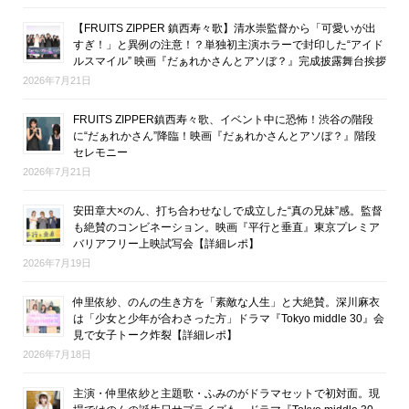
【FRUITS ZIPPER 鎮西寿々歌】清水崇監督から「可愛いが出
すぎ！」と異例の注意！？単独初主演ホラーで封印した“アイド
ルスマイル” 映画『だぁれかさんとアソぼ？』完成披露舞台挨拶
2026年7月21日
FRUITS ZIPPER鎮西寿々歌、イベント中に恐怖！渋谷の階段
に“だぁれかさん”降臨！映画『だぁれかさんとアソぼ？』階段
セレモニー
2026年7月21日
安田章大×のん、打ち合わせなしで成立した“真の兄妹”感。監督
も絶賛のコンビネーション。映画『平行と垂直』東京プレミア
バリアフリー上映試写会【詳細レポ】
2026年7月19日
仲里依紗、のんの生き方を「素敵な人生」と大絶賛。深川麻衣
は「少女と少年が合わさった方」ドラマ『Tokyo middle 30』会
見で女子トーク炸裂【詳細レポ】
2026年7月18日
主演・仲里依紗と主題歌・ふみのがドラマセットで初対面。現