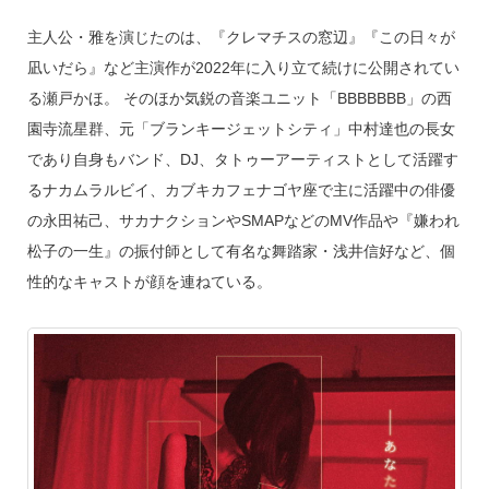
主人公・雅を演じたのは、『クレマチスの窓辺』『この日々が
凪いだら』など主演作が2022年に入り立て続けに公開されてい
る瀬戸かほ。 そのほか気鋭の音楽ユニット「BBBBBBB」の西
園寺流星群、元「ブランキージェットシティ」中村達也の長女
であり自身もバンド、DJ、タトゥーアーティストとして活躍す
るナカムラルビイ、カブキカフェナゴヤ座で主に活躍中の俳優
の永田祐己、サカナクションやSMAPなどのMV作品や『嫌われ
松子の一生』の振付師として有名な舞踏家・浅井信好など、個
性的なキャストが顔を連ねている。