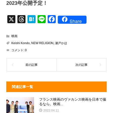
2023年公開予定！
X
T
H
Li
F
Share
hr
at
n
a
e
e
e
c
映画
a
n
e
Keishi Kondo
,
NEW RELIGION
,
瀬戸かほ
d
a
b
コメント:
0
s
o
o
k
関連記事一覧
フランス映画のヴァカンス映画を日本で撮
るなら。映画...
2022.04.11