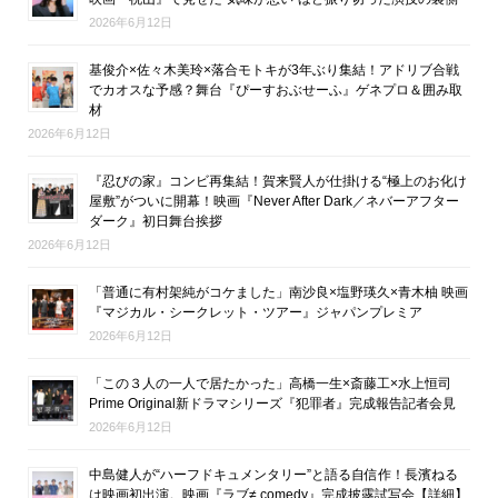
2026年6月12日
基俊介×佐々木美玲×落合モトキが3年ぶり集結！アドリブ合戦
でカオスな予感？舞台『ぴーすおぶせーふ』ゲネプロ＆囲み取
材
2026年6月12日
『忍びの家』コンビ再集結！賀来賢人が仕掛ける“極上のお化け
屋敷”がついに開幕！映画『Never After Dark／ネバーアフター
ダーク』初日舞台挨拶
2026年6月12日
「普通に有村架純がコケました」南沙良×塩野瑛久×青木柚 映画
『マジカル・シークレット・ツアー』ジャパンプレミア
2026年6月12日
「この３人の一人で居たかった」高橋一生×斎藤工×水上恒司
Prime Original新ドラマシリーズ『犯罪者』完成報告記者会見
2026年6月12日
中島健人が“ハーフドキュメンタリー”と語る自信作！長濱ねる
は映画初出演。映画『ラブ≠ comedy』完成披露試写会【詳細】