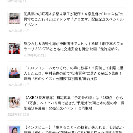
2026年6月14日
初共演の杉咲花＆多部未華子が驚愕！今泉監督の“1mm単位”の
異常なこだわりとは？ドラマ『クロエマ』配信記念スペシャル
イベント
2026年6月13日
舘ひろし＆西野七瀬が神田明神で大ヒット祈願！劇中車のフェ
ラーリ 328 GTSとともに交通安全も祈念 映画『免許返納!?』
2026年6月12日
「ムロツヨシ、ムカつくわ」の声に歓喜！？変装して劇場に潜
入したムロ、中村倫也の前で“役者冥利”に尽きる秘話を告白！
映画『君のクイズ』公開後“特別御礼”舞台挨拶
2026年6月12日
【AKB48長友彩海】初写真集『予定外の瞳』は「180点」から
「1万点」へ！？バリ島で起きた“予定外”の雨と木の葉の傘…撮
影秘話を激白！発売記念イベント 合同取材
2026年6月12日
【インタビュー】「生きることへの執着が失われる」石川恋が
映画『祝山』で見せた“気味が悪い”ほど振り切った演技の裏側