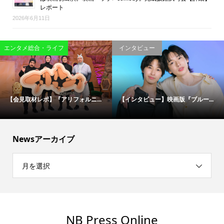
レポート
2026年6月11日
映画
エンタメ総合・ライフ
松村北斗＆今田美桜が“禁断のバデ...
伝説の刑事たちが50年ぶりに集結...
Newsアーカイブ
月を選択
NB Press Online