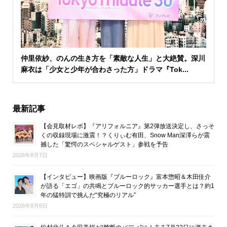
仲里依紗、のんの生き方を「素敵な人生」と大絶賛。深川
麻衣は「少女と少年が合わさった方」ドラマ『Tok...
最新記事
【会見取材レポ】『アリフォルニア』第2弾放送決定し、さっそ
くの収録現場に激震！？くりぃむ有田、Snow Man深澤らが震
撼した「驚愕のスペシャルゲスト」参戦を予告
2026年8月7日
【インタビュー】映画版『ブルーロック』富本惣昭＆木田佳介
が語る「エゴ」の共鳴とブルーロック的サッカー選手とは？約1
年の猛特訓で挑んだ“究極のリアル”
2026年8月6日