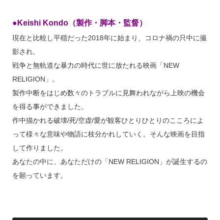
●Keishi Kondo（製作・脚本・監督）
現在と比較し平穏だった2018年に始まり、コロナ禍の只中に撮
影され、
戦争と無軌道な暴力の時代に世に放たれる映画「NEW
RELIGION」。
製作中断をはじめ数々のトラブルに見舞われながら上映の機会
を得る事ができました。
作中描かれる破壊/死/空虚/愛が観客ひとりひとりのこころによ
って様々な意味や物語に枝分かれしていく。そんな映画を目指
して作りました。
あなたの中に、あなただけの「NEW RELIGION」が誕生するの
を願っています。