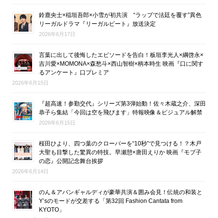
鈴鹿央士×稲垣吾郎×小雪が初共演 “ラップで法廷を覆す”異色
リーガルドラマ『リーガルビート』放送決定
2026年6月17日
言葉に出して後悔したエピソードを告白！板垣李光人×綱啓永×
吉川愛×MOMONA×森愁斗×西山智樹×柄本時生 映画『口に関す
るアンケート』口プレミア
2026年6月15日
『超高速！参勤交代』シリーズ第3弾始動！佐々木蔵之介、深田
恭子ら集結「今回は空を飛びます」特報映像＆ビジュアル解禁
2026年6月15日
桜田ひより、四つ葉のクローバーを“10秒”で見つける！？木戸
大聖も目撃した驚異の特技。早瀬憩×唐田えりか 映画『モブ子
の恋』公開記念舞台挨拶
2026年6月14日
のん＆アバンギャルディが豪華共演＆囲み会見！伝統の和装と
Y’sのモードが交差する「第32回 Fashion Cantata from
KYOTO」