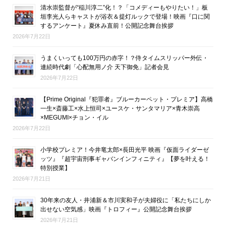
清水崇監督が“稲川淳二”化！？「コメディーもやりたい！」板
垣李光人らキャストが浴衣＆提灯ルックで登場！映画『口に関
するアンケート』夏休み直前！公開記念舞台挨拶
2026年7月22日
うまくいっても100万円の赤字！？侍タイムスリッパー外伝・
連続時代劇「心配無用ノ介 天下御免」記者会見
2026年7月22日
【Prime Original『犯罪者』ブルーカーペット・プレミア】高橋
一生×斎藤工×水上恒司×ユースケ・サンタマリア×青木崇高
×MEGUMI×チョン・イル
2026年7月22日
小学校プレミア！今井竜太郎×長田光平 映画『仮面ライダーゼ
ッツ』『超宇宙刑事ギャバンインフィニティ』【夢を叶える！
特別授業】
2026年7月21日
30年来の友人・井浦新＆市川実和子が夫婦役に「私たちにしか
出せない空気感」映画『トロフィー』公開記念舞台挨拶
2026年7月21日