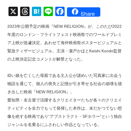
X
T
H
Li
F
Share
hr
at
n
a
2023年公開予定の映画『NEW RELIGION』が、このたび2022
e
e
e
c
年度のロンドン・フライトフェスト映画祭でのワールドプレミ
a
n
e
ア上映が急遽決定。あわせて海外映画祭ポスタービジュアルと
d
a
b
緊急ティザービジュアル、主演・瀬戸かほとKeishi Kondo監督
s
o
の上映決定記念コメントが解禁となった。
o
k
幼い娘を亡くした母親である主人公が謎めいた写真家に出会う
物語を通じて、個人の喪失と記憶が引き寄せる社会の崩壊を描
き出した映画『NEW RELIGION』。
愛知県・名古屋で活躍するクリエイターたちが各々のクリエイ
ティビティを全力でもって発揮した本作は、未だかつてない想
像を絶する映画であり“アブストラクト・SFホラー”という独自
ジャンルを名乗るにふさわしい作品となっている。