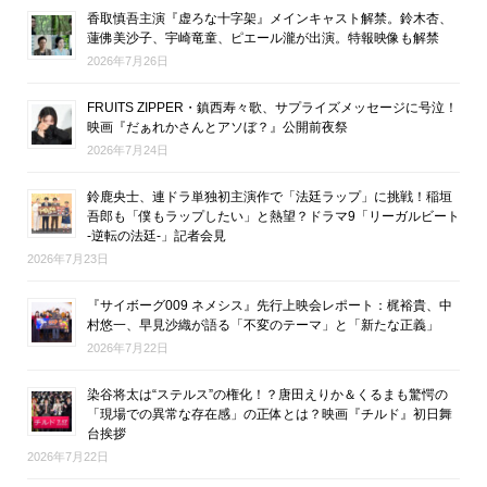
香取慎吾主演『虚ろな十字架』メインキャスト解禁。鈴木杏、
蓮佛美沙子、宇崎竜童、ピエール瀧が出演。特報映像も解禁
2026年7月26日
FRUITS ZIPPER・鎮西寿々歌、サプライズメッセージに号泣！
映画『だぁれかさんとアソぼ？』公開前夜祭
2026年7月24日
鈴鹿央士、連ドラ単独初主演作で「法廷ラップ」に挑戦！稲垣
吾郎も「僕もラップしたい」と熱望？ドラマ9「リーガルビート
-逆転の法廷-」記者会見
2026年7月23日
『サイボーグ009 ネメシス』先行上映会レポート：梶裕貴、中
村悠一、早見沙織が語る「不変のテーマ」と「新たな正義」
2026年7月22日
染谷将太は“ステルス”の権化！？唐田えりか＆くるまも驚愕の
「現場での異常な存在感」の正体とは？映画『チルド』初日舞
台挨拶
2026年7月22日