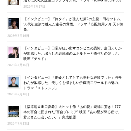
場ではのんの誕生日サプライズも。ドラマ『Tokyo middle 30』
2026年7月17日
【インタビュー】『侍タイ』が生んだ第2の主役・田村ツトム。
50代初主演で挑んだ座長の覚悟。ドラマ『心配無用ノ介 天下御
免』
2026年7月16日
【インタビュー】日常が狂い出すコンビニの恐怖。唐田えりか
が体感した、瑞々しき岩崎組のエネルギーと物作りの楽しさ。
映画『チルド』
2026年7月16日
【インタビュー】「俳優としてとても幸せな経験でした」円井
わんが体感した、美しくも悍ましい伊藤潤二ワールドの魅力。
ドラマ『ストレンジ』
2026年7月16日
【福原遥＆出口夏希】大ヒット作『あの花』続編に驚き！777
本の百合に囲まれた“百合プレミア” 映画『あの星が降る丘で、
君とまた出会いたい。』完成披露
2026年7月13日