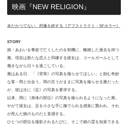
映画『NEW RELIGION』
未だかつてない、想像を絶する《アブストラクト・SFホラー》
STORY
娘・あおいを事故で亡くしたのを契機に、離婚した過去を持つ
雅。現在は新たな恋人と同棲する彼女は、コールガールとして
働きながら日々を過ごしている。
雅はある日、「《背骨》の写真を撮らせてほしい」と頼む奇妙
な客・岡と出会う。岡の言うがままに写真を撮らせる雅だった
が、彼は次に《足》の写真を要求する。
以来、岡に《身体の部位》の写真を撮られるようになった雅。
やがて彼女は、足を小さな手に撫でられる感覚に襲われ、それ
が死んだ娘のものだと直感する。
ひとつの部位を撮影されるたびに、そこで娘の霊を知覚できる