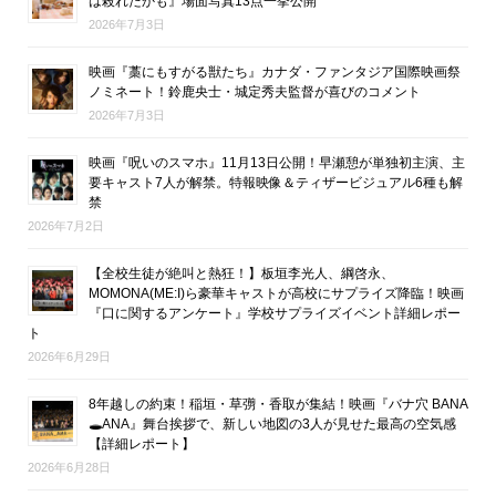
は殺れたかも』場面写真13点一挙公開
2026年7月3日
映画『藁にもすがる獣たち』カナダ・ファンタジア国際映画祭
ノミネート！鈴鹿央士・城定秀夫監督が喜びのコメント
2026年7月3日
映画『呪いのスマホ』11月13日公開！早瀬憩が単独初主演、主
要キャスト7人が解禁。特報映像＆ティザービジュアル6種も解
禁
2026年7月2日
【全校生徒が絶叫と熱狂！】板垣李光人、綱啓永、
MOMONA(ME:I)ら豪華キャストが高校にサプライズ降臨！映画
『口に関するアンケート』学校サプライズイベント詳細レポー
ト
2026年6月29日
8年越しの約束！稲垣・草彅・香取が集結！映画『バナ穴 BANA
🕳ANA』舞台挨拶で、新しい地図の3人が見せた最高の空気感
【詳細レポート】
2026年6月28日