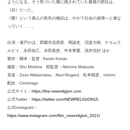
ようになる。そう気づいた雅に残されていた最後の部位は、
《目》だった。
《雅》という個人の喪失の物語は、やがて社会の崩壊へと連な
っていく……。
出演：瀬戸かほ、西園寺流星群、岡諭史、沼波大樹、ナカムラ
ルビイ、永田祐己、水田黒恵、中本華愛、浅井信好 ほか
製作・脚本・監督 : Keishi Kondo
撮影：Sho Mishina 助監督：Akimine Matsuda
音楽：Zeze Wakamatsu、Abul Mogard、松本昭彦、miimm
配給：Cinemago
公式サイト：
https://the-newreligion.com
公式Twitter：
https://twitter.com/NEWRELIGION15
公式Instagram：
https://www.instagram.com/film_newreligion_2021/