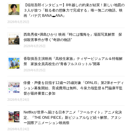
【稲垣吾郎インタビュー】8年越しの約束が結実！新しい地図の
３人が放つ「観る者の想像力で完成する」唯一無二の物語。映
画『バナ穴 BANA🕳ANA』
2026年6月25日
西島秀俊×満島ひかり 映画『時には懺悔を』場面写真解禁 探
偵殺害事件が導く“奇跡の物語”
2026年6月25日
香取慎吾主演映画『高校生家族』ティザービジュアル＆特報解
禁 家族全員高校生の“青春フルスロットル”開幕
2026年6月25日
俳優・声優を目指す12歳〜25歳対象「OPALIS」第2弾オーディ
ション募集開始、育成費用は無料。今泉力哉監督＆門脇康平監
督が最終審査に参加
2026年6月24日
Netflixが世界へ届ける日本アニメ『フールナイト』アニメ化決
定、『THE ONE PIECE』新ビジュアルなど続々解禁。アヌシ
ー国際アニメーション映画祭
2026年6月24日