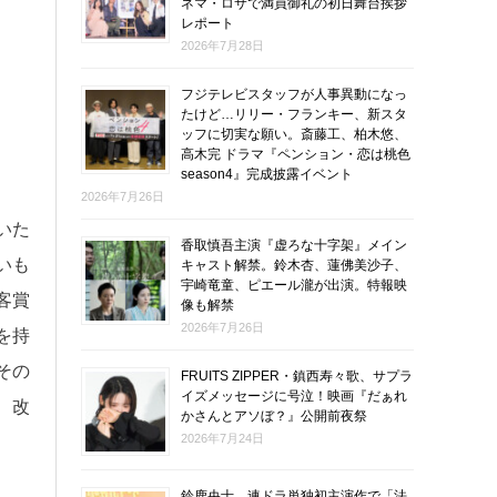
ネマ・ロサで満員御礼の初日舞台挨拶
レポート
2026年7月28日
フジテレビスタッフが人事異動になっ
たけど…リリー・フランキー、新スタ
ッフに切実な願い。斎藤工、柏木悠、
高木完 ドラマ『ペンション・恋は桃色
season4』完成披露イベント
2026年7月26日
いた
香取慎吾主演『虚ろな十字架』メイン
いも
キャスト解禁。鈴木杏、蓮佛美沙子、
宇崎竜童、ピエール瀧が出演。特報映
客賞
像も解禁
2026年7月26日
を持
その
FRUITS ZIPPER・鎮西寿々歌、サプラ
イズメッセージに号泣！映画『だぁれ
、改
かさんとアソぼ？』公開前夜祭
2026年7月24日
鈴鹿央士、連ドラ単独初主演作で「法