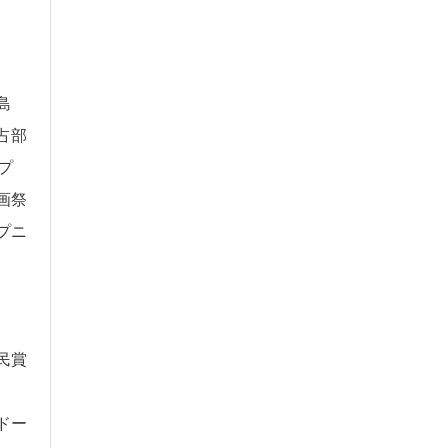
島
占部
プ
画祭
プニ
民賞
ドー