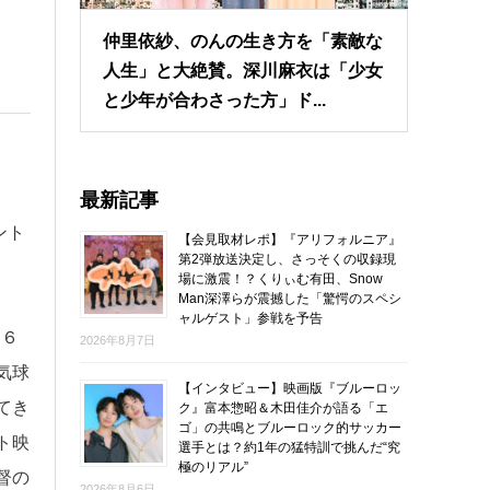
仲里依紗、のんの生き方を「素敵な
人生」と大絶賛。深川麻衣は「少女
と少年が合わさった方」ド...
最新記事
ント
【会見取材レポ】『アリフォルニア』
第2弾放送決定し、さっそくの収録現
場に激震！？くりぃむ有田、Snow
Man深澤らが震撼した「驚愕のスペシ
ャルゲスト」参戦を予告
。６
2026年8月7日
気球
【インタビュー】映画版『ブルーロッ
てき
ク』富本惣昭＆木田佳介が語る「エ
ゴ」の共鳴とブルーロック的サッカー
ト映
選手とは？約1年の猛特訓で挑んだ“究
極のリアル”
督の
2026年8月6日