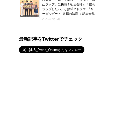
廷ラップ」に挑戦！稲垣吾郎も「僕も
ラップしたい」と熱望？ドラマ9「リ
ーガルビート -逆転の法廷-」記者会見
2026年7月23日
最新記事をTwitterでチェック