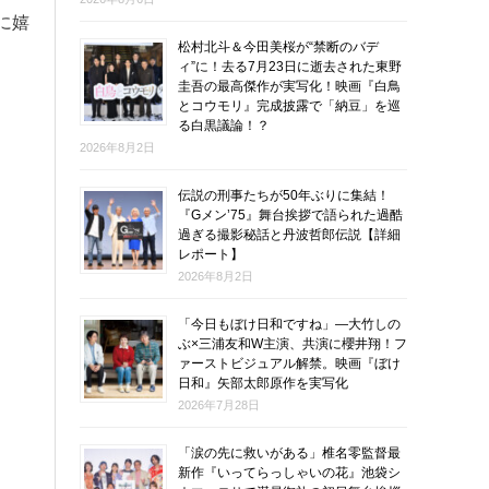
に嬉
松村北斗＆今田美桜が“禁断のバデ
ィ”に！去る7月23日に逝去された東野
圭吾の最高傑作が実写化！映画『白鳥
とコウモリ』完成披露で「納豆」を巡
る白黒議論！？
2026年8月2日
伝説の刑事たちが50年ぶりに集結！
『Gメン’75』舞台挨拶で語られた過酷
過ぎる撮影秘話と丹波哲郎伝説【詳細
レポート】
2026年8月2日
「今日もぼけ日和ですね」―大竹しの
ぶ×三浦友和W主演、共演に櫻井翔！フ
ァーストビジュアル解禁。映画『ぼけ
日和』矢部太郎原作を実写化
2026年7月28日
「涙の先に救いがある」椎名零監督最
新作『いってらっしゃいの花』池袋シ