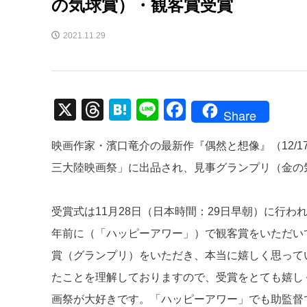
の気球賞）・観客賞受賞
2021.11.29
X
T
H
Li
F
Share
hr
at
n
a
映画作家・濱口竜介の最新作『偶然と想像』（12/1
e
e
e
c
三大陸映画祭」に出品され、見事グランプリ（金の
a
n
e
d
a
b
受賞式は11月28日（日本時間：29日早朝）に行
s
o
年前に（「ハッピーアワー」）で観客賞をいただい
o
賞（グランプリ）をいただき、本当に嬉しく思って
k
たことを理解しておりますので、受賞をとても嬉し
画祭が大好きです。「ハッピーアワー」でも助監督