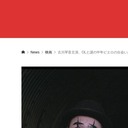
News
映画
古川琴音主演、OLと謎の中年ピエロの出会