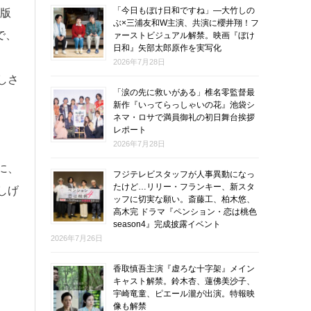
「今日もぼけ日和ですね」―大竹しの
写版
ぶ×三浦友和W主演、共演に櫻井翔！フ
で、
ァーストビジュアル解禁。映画『ぼけ
日和』矢部太郎原作を実写化
2026年7月28日
しさ
「涙の先に救いがある」椎名零監督最
、
新作『いってらっしゃいの花』池袋シ
ネマ・ロサで満員御礼の初日舞台挨拶
レポート
2026年7月28日
に、
フジテレビスタッフが人事異動になっ
たけど…リリー・フランキー、新スタ
しげ
ッフに切実な願い。斎藤工、柏木悠、
高木完 ドラマ『ペンション・恋は桃色
season4』完成披露イベント
2026年7月26日
香取慎吾主演『虚ろな十字架』メイン
キャスト解禁。鈴木杏、蓮佛美沙子、
宇崎竜童、ピエール瀧が出演。特報映
像も解禁