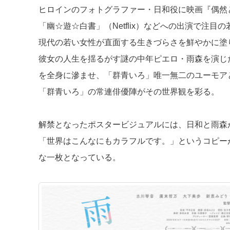
ヒロインのフォトグラファー・日和役に映画『偶然と
「幽☆遊☆白書」（Netflix）などへの出演で注
現代の若い女性が直面する生きづらさを鮮やかに塗
彼女の人生を揺るがす謎の中年ピエロ・雨森を演じ
を全身に滲ませ、「群青いろ」唯一無二のユーモア
「群青いろ」の常連俳優陣がその世界観を彩る。
解禁となったポスタービジュアルには、日和と雨森
「世界はこんなにもカラフルです。」というコピー
な一枚となっている。