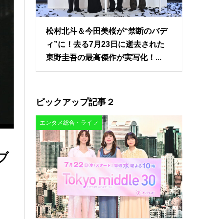
松村北斗＆今田美桜が“禁断のバデ
ィ”に！去る7月23日に逝去された
東野圭吾の最高傑作が実写化！...
ピックアップ記事２
エンタメ総合・ライフ
ブ