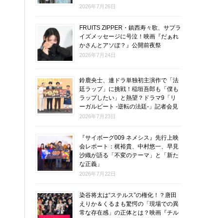
2026年7月26日
FRUITS ZIPPER・鎮西寿々歌、サプラ
イズメッセージに号泣！映画『だぁれ
かさんとアソぼ？』公開前夜祭
2026年7月24日
鈴鹿央士、連ドラ単独初主演作で「法
廷ラップ」に挑戦！稲垣吾郎も「僕も
ラップしたい」と熱望？ドラマ9「リ
ーガルビート -逆転の法廷-」記者会見
2026年7月23日
『サイボーグ009 ネメシス』先行上映
会レポート：梶裕貴、中村悠一、早見
沙織が語る「不変のテーマ」と「新た
な正義」
2026年7月22日
染谷将太は“ステルス”の権化！？唐田
えりか＆くるまも驚愕の「現場での異
常な存在感」の正体とは？映画『チル