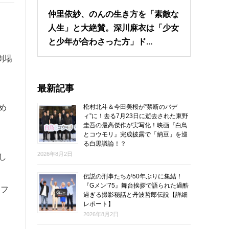
仲里依紗、のんの生き方を「素敵な
人生」と大絶賛。深川麻衣は「少女
と少年が合わさった方」ド...
劇場
最新記事
松村北斗＆今田美桜が“禁断のバデ
め
ィ”に！去る7月23日に逝去された東野
圭吾の最高傑作が実写化！映画『白鳥
とコウモリ』完成披露で「納豆」を巡
る白黒議論！？
2026年8月2日
し
伝説の刑事たちが50年ぶりに集結！
『Gメン’75』舞台挨拶で語られた過酷
、フ
過ぎる撮影秘話と丹波哲郎伝説【詳細
レポート】
2026年8月2日