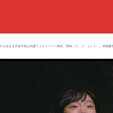
いから始まる予測不能な純愛ラブストーリー映画『雨降って、ジ・エンド。』特報解