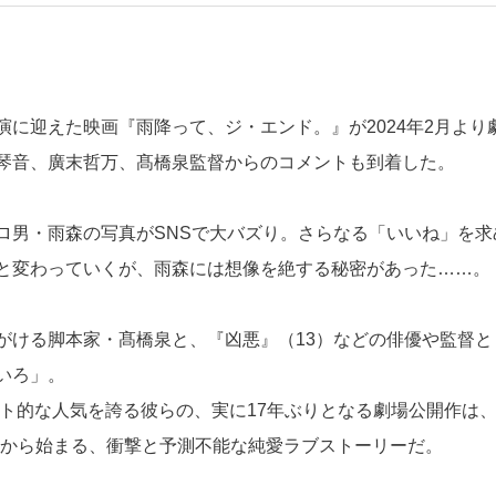
に迎えた映画『雨降って、ジ・エンド。』が2024年2月より
琴音、廣末哲万、髙橋泉監督からのコメントも到着した。
ロ男・雨森の写真がSNSで大バズり。さらなる「いいね」を求
と変わっていくが、雨森には想像を絶する秘密があった……。
がける脚本家・髙橋泉と、『凶悪』（13）などの俳優や監督と
いろ」。
ルト的な人気を誇る彼らの、実に17年ぶりとなる劇場公開作は
いから始まる、衝撃と予測不能な純愛ラブストーリーだ。