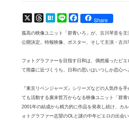
X
T
H
Li
F
Share
hr
at
n
a
孤高の映像ユニット「群青いろ」が、古川琴音を主演
e
e
e
c
公開決定。特報映像、ポスター、そして主演・古川
a
n
e
d
a
b
フォトグラファーを目指す日和は、偶然撮ったピエ
s
o
て雨森に近づくうち、日和の思いはいつしか恋心へ
o
k
『東京リベンジャーズ』シリーズなどの人気作を手
ても活動する廣末哲万からなる映像ユニット「群青
2001年の結成から精力的に作品を発表し続け、カ
ォトグラファー志望のOLと謎の中年ピエロの出会