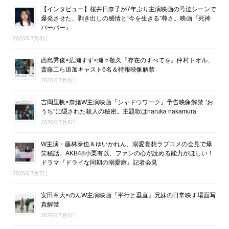
【インタビュー】桜井日奈子が7年ぶり主演映画の号泣シーンで
爆発させた、剥き出しの感情と“今を生きる”尊さ。映画『死神
バーバー』
2026年7月8日
西島秀俊×広瀬すず×瀬々敬久『存在のすべてを』仲村トオル、
斎藤工ら追加キャスト6名＆特報映像解禁
2026年7月8日
吉岡里帆×奈緒W主演映画『シャドウワーク』予告映像解禁 “お
うち”に隠された殺人の秘密。主題歌はharuka nakamura
2026年7月8日
W主演・藤林泰也＆ゆいかれん、溺愛妄想ラブコメの会見で爆
笑秘話。AKB48小栗有以、ファンの心が読める能力がほしい！
ドラマ『ドライな同期の溺愛癖』記者会見
2026年7月7日
安田章大×のんW主演映画『平行と垂直』兄妹の日常映す場面写
真解禁
2026年7月6日