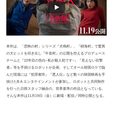
本作は、「恐怖の村」シリーズ『犬鳴村』、『樹海村』で驚異
の大ヒットを叩き出し『牛首村』の公開を控えるプロデュース
チームと『22年目の告白−私が殺人犯です−』『見えない目撃
者』等を手掛けるロボットが企画、そしてオール韓国ロケで臨
んだ現場には『犯罪都市』『悪人伝』など数々の韓国映画を手
掛けたB.A.エンタテインメントが参加し、ロボットと共同制作
を行った日韓スタッフ融合の、世界基準の作品となっている。
そんな本作は11月19日（金）に劇場・配信／同時公開となる。