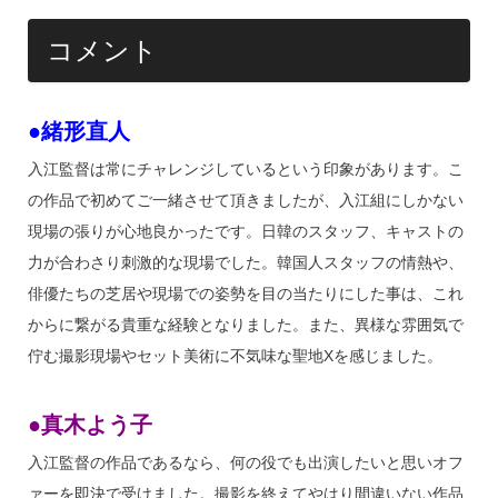
コメント
●緒形直人
入江監督は常にチャレンジしているという印象があります。こ
の作品で初めてご一緒させて頂きましたが、⼊江組にしかない
現場の張りが⼼地良かったです。日韓のスタッフ、キャストの
⼒が合わさり刺激的な現場でした。韓国⼈スタッフの情熱や、
俳優たちの芝居や現場での姿勢を⽬の当たりにした事は、これ
からに繋がる貴重な経験となりました。また、異様な雰囲気で
佇む撮影現場やセット美術に不気味な聖地Xを感じました。
●真木よう子
入江監督の作品であるなら、何の役でも出演したいと思いオフ
ァーを即決で受けました。撮影を終えてやはり間違いない作品