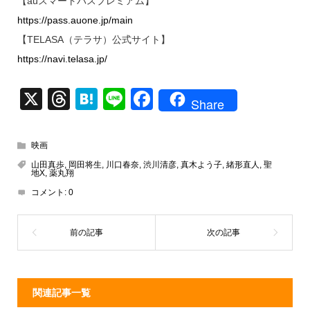
【auスマートパスプレミアム】
https://pass.auone.jp/main
【TELASA（テラサ）公式サイト】
https://navi.telasa.jp/
X
T
H
Li
F
Share
hr
at
n
a
e
e
e
c
映画
a
n
e
山田真歩
,
岡田将生
,
川口春奈
,
渋川清彦
,
真木よう子
,
緒形直人
,
聖
地X
,
薬丸翔
d
a
b
コメント:
0
s
o
o
k
関連記事一覧