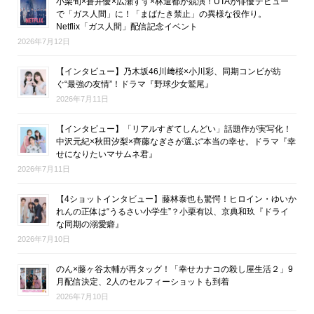
小栗旬×蒼井優×広瀬すず×林遣都が競演！UTAが俳優デビュー
で「ガス人間」に！「まばたき禁止」の異様な役作り。
Netflix「ガス人間」配信記念イベント
2026年7月12日
【インタビュー】乃木坂46川﨑桜×小川彩、同期コンビが紡
ぐ“最強の友情”！ドラマ『野球少女鷲尾』
2026年7月11日
【インタビュー】「リアルすぎてしんどい」話題作が実写化！
中沢元紀×秋田汐梨×齊藤なぎさが選ぶ“本当の幸せ。ドラマ『幸
せになりたいマサムネ君』
2026年7月11日
【4ショットインタビュー】藤林泰也も驚愕！ヒロイン・ゆいか
れんの正体は“うるさい小学生”？小栗有以、京典和玖『ドライ
な同期の溺愛癖』
2026年7月10日
のん×藤ヶ谷太輔が再タッグ！「幸せカナコの殺し屋生活２」9
月配信決定、2人のセルフィーショットも到着
2026年7月10日