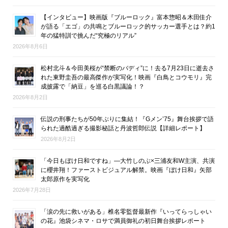
【インタビュー】映画版『ブルーロック』富本惣昭＆木田佳介
が語る「エゴ」の共鳴とブルーロック的サッカー選手とは？約1
年の猛特訓で挑んだ“究極のリアル”
2026年8月6日
松村北斗＆今田美桜が“禁断のバディ”に！去る7月23日に逝去さ
れた東野圭吾の最高傑作が実写化！映画『白鳥とコウモリ』完
成披露で「納豆」を巡る白黒議論！？
2026年8月2日
伝説の刑事たちが50年ぶりに集結！『Gメン’75』舞台挨拶で語
られた過酷過ぎる撮影秘話と丹波哲郎伝説【詳細レポート】
2026年8月2日
「今日もぼけ日和ですね」―大竹しのぶ×三浦友和W主演、共演
に櫻井翔！ファーストビジュアル解禁。映画『ぼけ日和』矢部
太郎原作を実写化
2026年7月28日
「涙の先に救いがある」椎名零監督最新作『いってらっしゃい
の花』池袋シネマ・ロサで満員御礼の初日舞台挨拶レポート