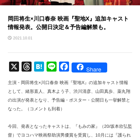
岡田将生×川口春奈 映画『聖地X』追加キャスト
情報発表。公開日決定＆予告編解禁も。
2021.10.01
X
T
H
Li
F
Share
hr
at
n
a
主演・岡田将生×川口春奈 映画『聖地X』の追加キャスト情報
e
e
e
c
として、緒形直人、真木よう子、渋川清彦、山田真歩、薬丸翔
a
n
e
の出演が発表となり、予告編・ポスター・公開日も一挙解禁と
d
a
b
なった。（コメントも到着）
s
o
o
今回、発表となったキャストは、『もみの家』（20/坂本欣弘監
k
督）でヨコハマ映画祭助演男優賞を受賞し、10月には『護られ