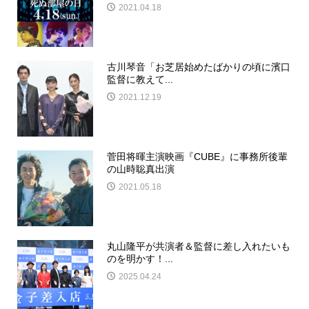
2021.04.18
古川琴音「お芝居始めたばかりの頃に濱口
監督に教えて...
2021.12.19
菅田将暉主演映画『CUBE』に事務所後輩
の山時聡真出演
2021.05.18
丸山隆平が共演者＆監督に差し入れたいも
のを明かす！...
2025.04.24