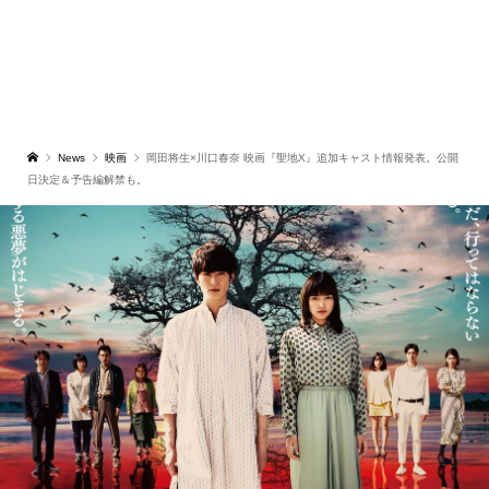
News
映画
岡田将生×川口春奈 映画『聖地X』追加キャスト情報発表。公開
日決定＆予告編解禁も。