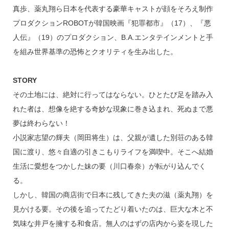
真歩、薬丸翔ら日本を代表する豪華キャストが顔をそろえ制作
プロダクションROBOTが韓国映画『犯罪都市』（17）、『悪
人伝』（19）のプロダクション、B.A.エンタテインメントと手
を組み世界基準の恐怖とクオリティを生み出した。
STORY
その土地には、絶対に行ってはならない。ひとたび足を踏み入
れた者は、想像を絶する奇妙な現象に巻き込まれ、死ぬまで悪
夢は終わらない！
小説家志望の輝夫（岡田将生）は、父親が遺した別荘のある韓
国に渡り、悠々自適の引きこもりライフを満喫中。そこへ結婚
生活に愛想をつかした妹の要（川口春奈）が転がり込んでく
る。
しかし、韓国の商店街で日本に残してきた夫の滋（薬丸翔）を
見かける要。その後を追ってたどり着いたのは、巨大な木と不
気味な井戸を擁する和食店。無人のはずの店内から姿を現した