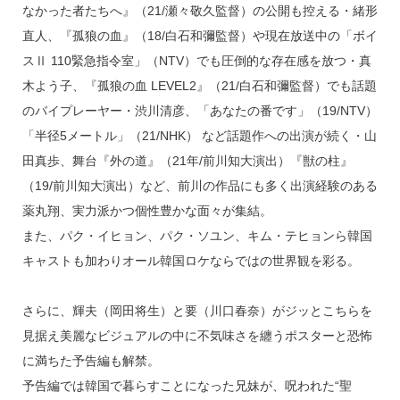
なかった者たちへ』（21/瀬々敬久監督）の公開も控える・緒形
直人、『孤狼の血』（18/白石和彌監督）や現在放送中の「ボイ
スⅡ 110緊急指令室」（NTV）でも圧倒的な存在感を放つ・真
木よう子、『孤狼の血 LEVEL2』（21/白石和彌監督）でも話題
のバイプレーヤー・渋川清彦、「あなたの番です」（19/NTV）
「半径5メートル」（21/NHK） など話題作への出演が続く・山
田真歩、舞台『外の道』（21年/前川知大演出）『獣の柱』
（19/前川知大演出）など、前川の作品にも多く出演経験のある
薬丸翔、実力派かつ個性豊かな面々が集結。
また、パク・イヒョン、パク・ソユン、キム・テヒョンら韓国
キャストも加わりオール韓国ロケならではの世界観を彩る。
さらに、輝夫（岡田将生）と要（川口春奈）がジッとこちらを
見据え美麗なビジュアルの中に不気味さを纏うポスターと恐怖
に満ちた予告編も解禁。
予告編では韓国で暮らすことになった兄妹が、呪われた“聖