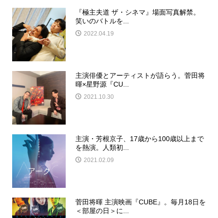
『極主夫道 ザ・シネマ』場面写真解禁。
笑いのバトルを...
2022.04.19
主演俳優とアーティストが語らう。菅田将
暉×星野源『CU...
2021.10.30
主演・芳根京子、17歳から100歳以上まで
を熱演。人類初...
2021.02.09
菅田将暉 主演映画『CUBE』。毎月18日を
＜部屋の日＞に...