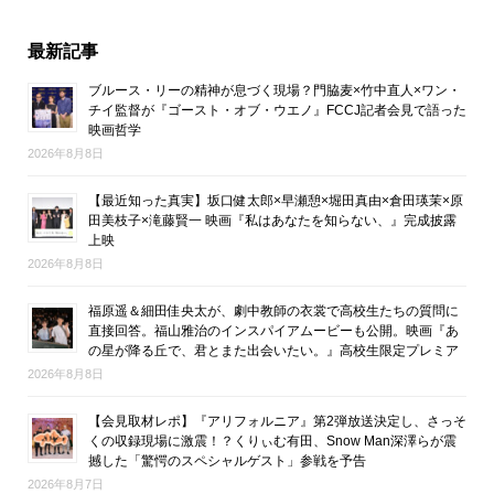
最新記事
ブルース・リーの精神が息づく現場？門脇麦×竹中直人×ワン・
チイ監督が『ゴースト・オブ・ウエノ』FCCJ記者会見で語った
映画哲学
2026年8月8日
【最近知った真実】坂口健太郎×早瀬憩×堀田真由×倉田瑛茉×原
田美枝子×滝藤賢一 映画『私はあなたを知らない、』完成披露
上映
2026年8月8日
福原遥＆細田佳央太が、劇中教師の衣裳で高校生たちの質問に
直接回答。福山雅治のインスパイアムービーも公開。映画『あ
の星が降る丘で、君とまた出会いたい。』高校生限定プレミア
2026年8月8日
【会見取材レポ】『アリフォルニア』第2弾放送決定し、さっそ
くの収録現場に激震！？くりぃむ有田、Snow Man深澤らが震
撼した「驚愕のスペシャルゲスト」参戦を予告
2026年8月7日