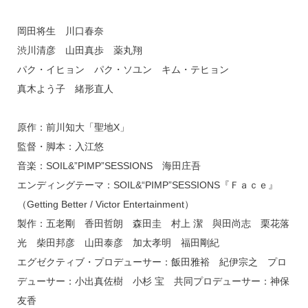
岡田将生 川口春奈
渋川清彦 山田真歩 薬丸翔
パク・イヒョン パク・ソユン キム・テヒョン
真木よう子 緒形直人
原作：前川知大「聖地X」
監督・脚本：入江悠
音楽：SOIL&”PIMP”SESSIONS 海田庄吾
エンディングテーマ：SOIL&“PIMP”SESSIONS『Ｆａｃｅ』
（Getting Better / Victor Entertainment）
製作：五老剛 香田哲朗 森田圭 村上 潔 與田尚志 栗花落
光 柴田邦彦 山田泰彦 加太孝明 福田剛紀
エグゼクティブ・プロデューサー：飯田雅裕 紀伊宗之 プロ
デューサー：小出真佐樹 小杉 宝 共同プロデューサー：神保
友香