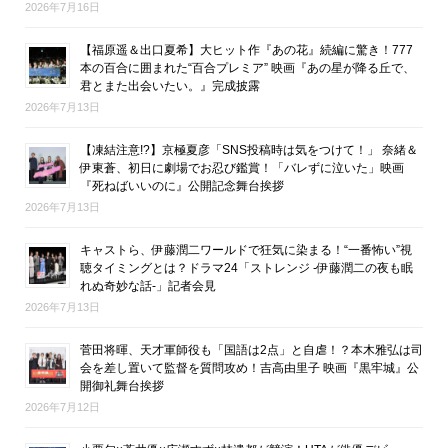
2026年7月16日
【福原遥＆出口夏希】大ヒット作『あの花』続編に驚き！777
本の百合に囲まれた“百合プレミア” 映画『あの星が降る丘で、
君とまた出会いたい。』完成披露
2026年7月13日
【凍結注意!?】京極夏彦「SNS投稿時は気をつけて！」 奈緒＆
伊東蒼、初日に劇場でお忍び鑑賞！「バレずに泣いた」映画
『死ねばいいのに』公開記念舞台挨拶
2026年7月13日
キャストら、伊藤潤二ワールドで狂気に染まる！“一番怖い”視
聴タイミングとは？ドラマ24「ストレンジ -伊藤潤二の夜も眠
れぬ奇妙な話-」記者会見
2026年7月13日
菅田将暉、天才軍師役も「国語は2点」と自虐！？本木雅弘は司
会を差し置いて監督を質問攻め！吉高由里子 映画『黒牢城』公
開御礼舞台挨拶
2026年7月12日