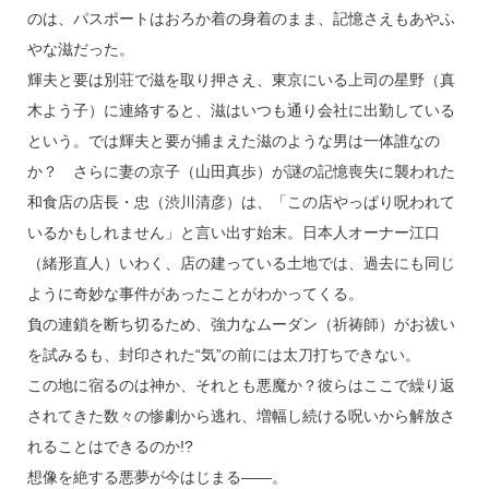
のは、パスポートはおろか着の身着のまま、記憶さえもあやふ
やな滋だった。
輝夫と要は別荘で滋を取り押さえ、東京にいる上司の星野（真
木よう子）に連絡すると、滋はいつも通り会社に出勤している
という。では輝夫と要が捕まえた滋のような男は一体誰なの
か？ さらに妻の京子（山田真歩）が謎の記憶喪失に襲われた
和食店の店長・忠（渋川清彦）は、「この店やっぱり呪われて
いるかもしれません」と言い出す始末。日本人オーナー江口
（緒形直人）いわく、店の建っている土地では、過去にも同じ
ように奇妙な事件があったことがわかってくる。
負の連鎖を断ち切るため、強力なムーダン（祈祷師）がお祓い
を試みるも、封印された“気”の前には太刀打ちできない。
この地に宿るのは神か、それとも悪魔か？彼らはここで繰り返
されてきた数々の惨劇から逃れ、増幅し続ける呪いから解放さ
れることはできるのか!?
想像を絶する悪夢が今はじまる――。