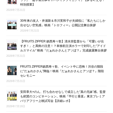
特別授業】
2026年7月21日
30年来の友人・井浦新＆市川実和子が夫婦役に「私たちにしか
出せない空気感」映画『トロフィー』公開記念舞台挨拶
2026年7月21日
【FRUITS ZIPPER 鎮西寿々歌】清水崇監督から「可愛いが出
すぎ！」と異例の注意！？単独初主演ホラーで封印した“アイド
ルスマイル” 映画『だぁれかさんとアソぼ？』完成披露舞台挨拶
2026年7月21日
FRUITS ZIPPER鎮西寿々歌、イベント中に恐怖！渋谷の階段
に“だぁれかさん”降臨！映画『だぁれかさんとアソぼ？』階段
セレモニー
2026年7月21日
安田章大×のん、打ち合わせなしで成立した“真の兄妹”感。監督
も絶賛のコンビネーション。映画『平行と垂直』東京プレミア
バリアフリー上映試写会【詳細レポ】
2026年7月19日