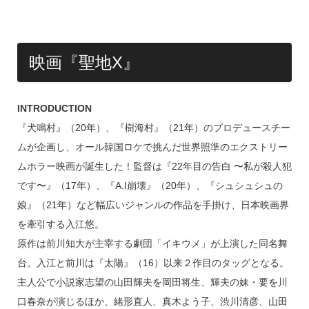
映画『聖地X』
INTRODUCTION
『犬鳴村』（20年）、『樹海村』（21年）のプロデュースチー
ムが企画し、オール韓国ロケで挑んだ世界照準のエクストリー
ムホラー映画が誕生した！監督は『22年目の告白 〜私が殺人犯
です〜』（17年）、『A.I崩壊』（20年）、『シュシュシュの
娘』（21年）など幅広いジャンルの作品を手掛け、日本映画界
を牽引する入江悠。
原作は前川知大が主宰する劇団「イキウメ」が上演した同名舞
台。入江と前川は『太陽』（16）以来２作目のタッグとなる。
主人公で小説家志望の山田輝夫を岡田将生、輝夫の妹・要を川
口春奈が演じるほか、緒形直人、真木よう子、渋川清彦、山田