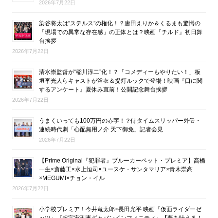
2026年7月22日
染谷将太は“ステルス”の権化！？唐田えりか＆くるまも驚愕の
「現場での異常な存在感」の正体とは？映画『チルド』初日舞
台挨拶
2026年7月22日
清水崇監督が“稲川淳二”化！？「コメディーもやりたい！」板
垣李光人らキャストが浴衣＆提灯ルックで登場！映画『口に関
するアンケート』夏休み直前！公開記念舞台挨拶
2026年7月22日
うまくいっても100万円の赤字！？侍タイムスリッパー外伝・
連続時代劇「心配無用ノ介 天下御免」記者会見
2026年7月22日
【Prime Original『犯罪者』ブルーカーペット・プレミア】高橋
一生×斎藤工×水上恒司×ユースケ・サンタマリア×青木崇高
×MEGUMI×チョン・イル
2026年7月22日
小学校プレミア！今井竜太郎×長田光平 映画『仮面ライダーゼ
ッツ』『超宇宙刑事ギャバンインフィニティ』【夢を叶える！