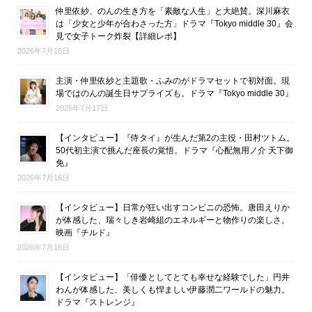
仲里依紗、のんの生き方を「素敵な人生」と大絶賛。深川麻衣
は「少女と少年が合わさった方」ドラマ『Tokyo middle 30』会
見で女子トーク炸裂【詳細レポ】
2026年7月18日
主演・仲里依紗と主題歌・ふみのがドラマセットで初対面。現
場ではのんの誕生日サプライズも。ドラマ『Tokyo middle 30』
2026年7月17日
【インタビュー】『侍タイ』が生んだ第2の主役・田村ツトム。
50代初主演で挑んだ座長の覚悟。ドラマ『心配無用ノ介 天下御
免』
2026年7月16日
【インタビュー】日常が狂い出すコンビニの恐怖。唐田えりか
が体感した、瑞々しき岩崎組のエネルギーと物作りの楽しさ。
映画『チルド』
2026年7月16日
【インタビュー】「俳優としてとても幸せな経験でした」円井
わんが体感した、美しくも悍ましい伊藤潤二ワールドの魅力。
ドラマ『ストレンジ』