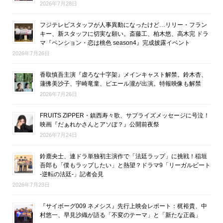
2026年7月28日
フジテレビスタッフが人事異動になったけど…リリー・フラン
キー、新スタッフに切実な願い。斎藤工、柏木悠、高木完 ドラ
マ『ペンション・恋は桃色 season4』完成披露イベント
2026年7月26日
香取慎吾主演『虚ろな十字架』メインキャスト解禁。鈴木杏、
蓮佛美沙子、宇崎竜童、ピエール瀧が出演。特報映像も解禁
2026年7月26日
FRUITS ZIPPER・鎮西寿々歌、サプライズメッセージに号泣！
映画『だぁれかさんとアソぼ？』公開前夜祭
2026年7月24日
鈴鹿央士、連ドラ単独初主演作で「法廷ラップ」に挑戦！稲垣
吾郎も「僕もラップしたい」と熱望？ドラマ9「リーガルビート
-逆転の法廷-」記者会見
2026年7月23日
『サイボーグ009 ネメシス』先行上映会レポート：梶裕貴、中
村悠一、早見沙織が語る「不変のテーマ」と「新たな正義」