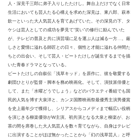
人・深見千三郎に弟子入りしたたけし。舞台上だけでなく日常
生活においても芸人たる心構えを求めた深見は、東八郎、萩本
欽一といった大人気芸人を育てあげていた。その深見の下、タ
ケシは芸人としての成功を夢見て“笑い”の修行に励んでいた
が、テレビの普及と共に演芸場に足を運ぶ人は減る一方…。厳
しさと愛情に溢れる師匠との日々、個性と才能に溢れる仲間た
ちとの出会い、そして芸人・ビートたけしが誕生するまでを描
いた青春ドラマとなっている。
ビートたけしの自叙伝「浅草キッド」を原作に、彼を敬愛する
劇団ひとりが監督・脚本を務め映画化。そして、演技派俳優と
して、また「水曜どうでしょう」などのバラエティ番組でも国
民的人気を博す大泉洋と、カンヌ国際映画祭最優秀主演男優賞
を史上最年少で獲得し、シリアスからコメディまで幅広い役柄
を演じきる柳楽優弥がW主演。初共演となる大泉と柳楽が、お
茶の間を席巻した大人気芸人を数々育てながら、自身はテレビ
に出演することがほぼ無かったことから「幻の浅草芸人」と呼