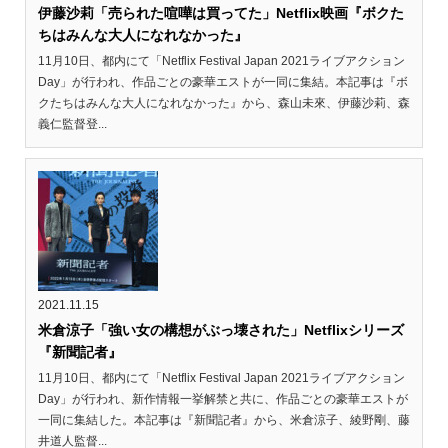
伊藤沙莉「売られた喧嘩は買ってた」Netflix映画『ボクた
ちはみんな大人になれなかった』
11月10日、都内にて「Netflix Festival Japan 2021ライブアクション
Day」が行われ、作品ごとの豪華エストが一同に集結。本記事は『ボ
クたちはみんな大人になれなかった』から、森山未來、伊藤沙莉、森
義仁監督登...
2021.11.15
米倉涼子「強い女の構想がぶっ壊された」Netflixシリーズ
『新聞記者』
11月10日、都内にて「Netflix Festival Japan 2021ライブアクション
Day」が行われ、新作情報一挙解禁と共に、作品ごとの豪華エストが
一同に集結した。本記事は『新聞記者』から、米倉涼子、綾野剛、藤
井道人監督...