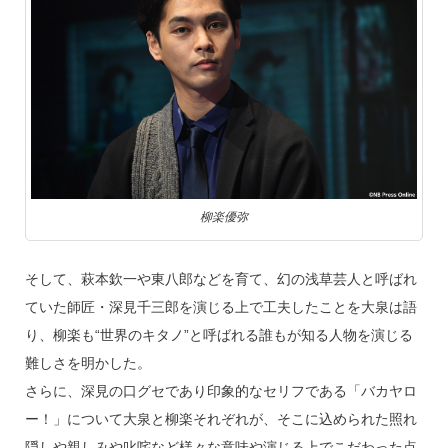
柳楽優弥
そして、萩本欽一や東八郎などを育て、幻の浅草芸人と呼ばれ
ていた師匠・深見千三郎を演じる上で工夫したことを大泉は語
り、柳楽も“世界のキタノ”と呼ばれる誰もが知る人物を演じる
難しさを明かした。
さらに、深見の口グセであり印象的なセリフである「バカヤロ
ー！」について大泉と柳楽それぞれが、そこに込められた照れ
隠しや親しみや叱咤など様々な意味や演じる上でこだわった点