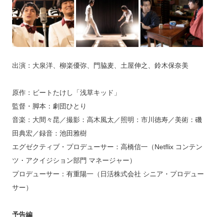
出演：大泉洋、柳楽優弥、門脇麦、土屋伸之、鈴木保奈美
原作：ビートたけし「浅草キッド」
監督・脚本：劇団ひとり
音楽：大間々昆／撮影：高木風太／照明：市川徳寿／美術：磯
田典宏／録音：池田雅樹
エグゼクティブ・プロデューサー：高橋信一（Netflix コンテン
ツ・アクイジション部門 マネージャー）
プロデューサー：有重陽一（日活株式会社 シニア・プロデュー
サー）
予告編