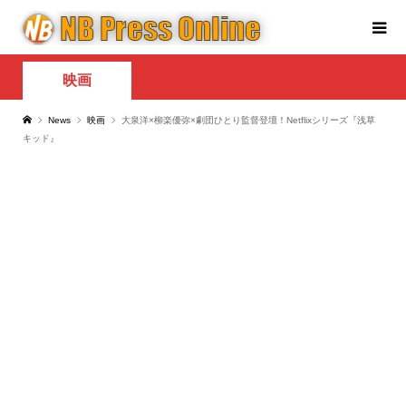
映画
News
映画
大泉洋×柳楽優弥×劇団ひとり監督登壇！Netflixシリーズ『浅草
キッド』