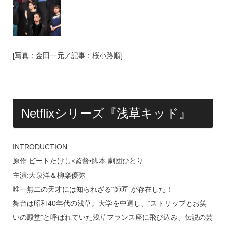
[写真：金田一元／記事：桜小路順]
Netflixシリーズ『浅草キッド』
INTRODUCTION
原作:ビートたけし×監督•脚本:劇団ひとり
主演:大泉洋＆柳楽優弥
唯一無二の天才には知られざる“師匠”が存在した！
舞台は昭和40年代の浅草。大学を中退し、“ストリップとお笑
いの殿堂”と呼ばれていた浅草フランス座に飛び込み、伝説の芸