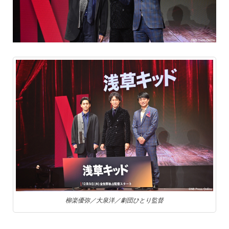
柳楽優弥／大泉洋／劇団ひとり監督