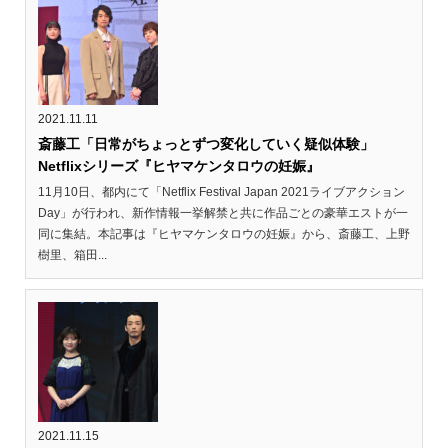
2021.11.11
斎藤工「日常がちょっとずつ変化していく疑似体験」
Netflixシリーズ『ヒヤマケンタロウの妊娠』
11月10日、都内にて「Netflix Festival Japan 2021ライブアクション
Day」が行われ、新作情報一挙解禁と共に作品ごとの豪華エストが一
同に集結。本記事は『ヒヤマケンタロウの妊娠』から、斎藤工、上野
樹里、箱田...
2021.11.15