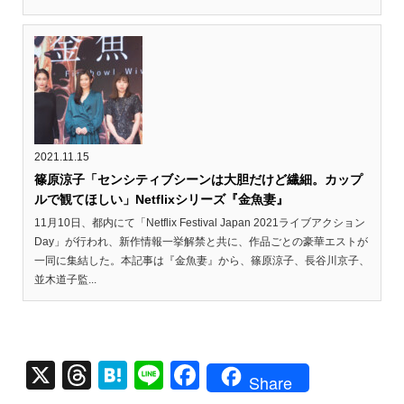
2021.11.15
篠原涼子「センシティブシーンは大胆だけど繊細。カップ
ルで観てほしい」Netflixシリーズ『金魚妻』
11月10日、都内にて「Netflix Festival Japan 2021ライブアクション
Day」が行われ、新作情報一挙解禁と共に、作品ごとの豪華エストが
一同に集結した。本記事は『金魚妻』から、篠原涼子、長谷川京子、
並木道子監...
X
T
H
Li
F
Share