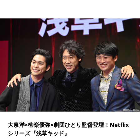
大泉洋×柳楽優弥×劇団ひとり監督登壇！Netflix
シリーズ『浅草キッド』