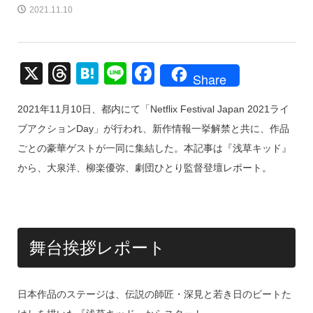
2021.11.10
X
T
H
Li
F
Share
hr
at
n
a
2021年11月10日、都内にて「Netflix Festival Japan 2021ライ
e
e
e
c
ブアクションDay」が行われ、新作情報一挙解禁と共に、作品
a
n
e
ごとの豪華ゲストが一同に集結した。本記事は『浅草キッド』
d
a
b
から、大泉洋、柳楽優弥、劇団ひとり監督登壇レポート。
s
o
o
k
舞台挨拶レポート
日本作品のステージは、伝説の師匠・深見と若き日のビートた