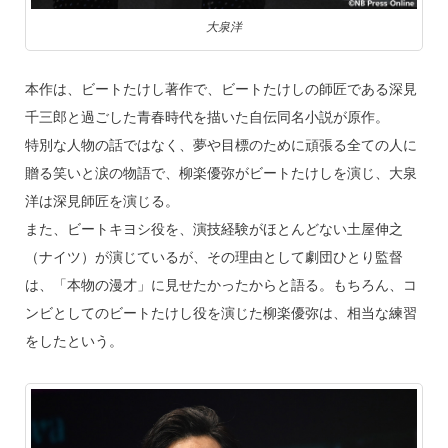
大泉洋
本作は、ビートたけし著作で、ビートたけしの師匠である深見
千三郎と過ごした青春時代を描いた自伝同名小説が原作。
特別な人物の話ではなく、夢や目標のために頑張る全ての人に
贈る笑いと涙の物語で、柳楽優弥がビートたけしを演じ、大泉
洋は深見師匠を演じる。
また、ビートキヨシ役を、演技経験がほとんどない土屋伸之
（ナイツ）が演じているが、その理由として劇団ひとり監督
は、「本物の漫才」に見せたかったからと語る。もちろん、コ
ンビとしてのビートたけし役を演じた柳楽優弥は、相当な練習
をしたという。