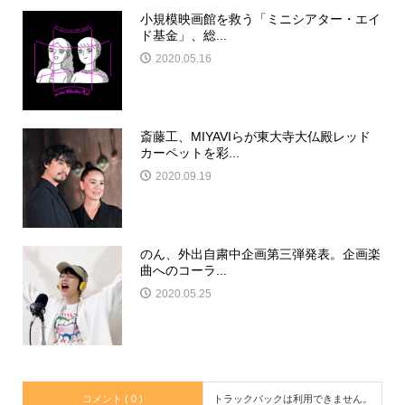
小規模映画館を救う「ミニシアター・エイ
ド基金」、総...
2020.05.16
斎藤工、MIYAVIらが東大寺大仏殿レッド
カーペットを彩...
2020.09.19
のん、外出自粛中企画第三弾発表。企画楽
曲へのコーラ...
2020.05.25
コメント ( 0 )
トラックバックは利用できません。