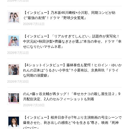
2026年7月12日
【インタビュー】乃木坂46川﨑桜×小川彩、同期コンビが紡
ぐ“最強の友情”！ドラマ『野球少女鷲尾』
2026年7月11日
【インタビュー】「リアルすぎてしんどい」話題作が実写化！
中沢元紀×秋田汐梨×齊藤なぎさが選ぶ“本当の幸せ。ドラマ『幸
せになりたいマサムネ君』
2026年7月11日
【4ショットインタビュー】藤林泰也も驚愕！ヒロイン・ゆいか
れんの正体は“うるさい小学生”？小栗有以、京典和玖『ドライ
な同期の溺愛癖』
2026年7月10日
のん×藤ヶ谷太輔が再タッグ！「幸せカナコの殺し屋生活２」9
月配信決定、2人のセルフィーショットも到着
2026年7月10日
【インタビュー】桜井日奈子が7年ぶり主演映画の号泣シーンで
爆発させた、剥き出しの感情と“今を生きる”尊さ。映画『死神
バーバー』