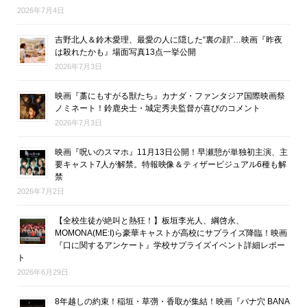
2026年7月4日
吉野北人＆鈴木愛理、最愛の人に隠した“裏の顔”…映画『昨夜
は殺れたかも』場面写真13点一挙公開
2026年7月3日
映画『藁にもすがる獣たち』カナダ・ファンタジア国際映画祭
ノミネート！鈴鹿央士・城定秀夫監督が喜びのコメント
2026年7月3日
映画『呪いのスマホ』11月13日公開！早瀬憩が単独初主演、主
要キャスト7人が解禁。特報映像＆ティザービジュアル6種も解
禁
2026年7月2日
【全校生徒が絶叫と熱狂！】板垣李光人、綱啓永、
MOMONA(ME:I)ら豪華キャストが高校にサプライズ降臨！映画
『口に関するアンケート』学校サプライズイベント詳細レポー
ト
2026年6月29日
8年越しの約束！稲垣・草彅・香取が集結！映画『バナ穴 BANA