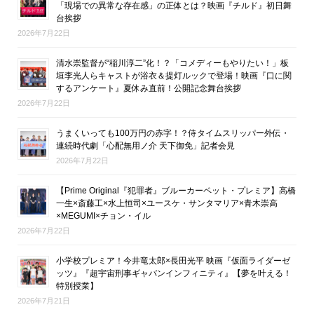
「現場での異常な存在感」の正体とは？映画『チルド』初日舞
台挨拶
2026年7月22日
清水崇監督が“稲川淳二”化！？「コメディーもやりたい！」板
垣李光人らキャストが浴衣＆提灯ルックで登場！映画『口に関
するアンケート』夏休み直前！公開記念舞台挨拶
2026年7月22日
うまくいっても100万円の赤字！？侍タイムスリッパー外伝・
連続時代劇「心配無用ノ介 天下御免」記者会見
2026年7月22日
【Prime Original『犯罪者』ブルーカーペット・プレミア】高橋
一生×斎藤工×水上恒司×ユースケ・サンタマリア×青木崇高
×MEGUMI×チョン・イル
2026年7月22日
小学校プレミア！今井竜太郎×長田光平 映画『仮面ライダーゼ
ッツ』『超宇宙刑事ギャバンインフィニティ』【夢を叶える！
特別授業】
2026年7月21日