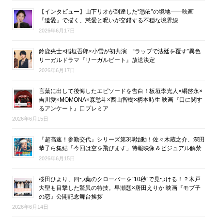
【インタビュー】山下リオが到達した“憑依”の境地――映画
『遺愛』で描く、慈愛と呪いが交錯する不穏な境界線
2026年6月17日
鈴鹿央士×稲垣吾郎×小雪が初共演 “ラップで法廷を覆す”異色
リーガルドラマ『リーガルビート』放送決定
2026年6月17日
言葉に出して後悔したエピソードを告白！板垣李光人×綱啓永×
吉川愛×MOMONA×森愁斗×西山智樹×柄本時生 映画『口に関す
るアンケート』口プレミア
2026年6月15日
『超高速！参勤交代』シリーズ第3弾始動！佐々木蔵之介、深田
恭子ら集結「今回は空を飛びます」特報映像＆ビジュアル解禁
2026年6月15日
桜田ひより、四つ葉のクローバーを“10秒”で見つける！？木戸
大聖も目撃した驚異の特技。早瀬憩×唐田えりか 映画『モブ子
の恋』公開記念舞台挨拶
2026年6月14日