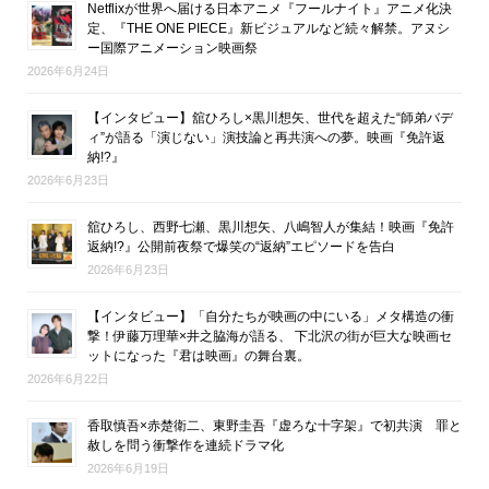
Netflixが世界へ届ける日本アニメ『フールナイト』アニメ化決
定、『THE ONE PIECE』新ビジュアルなど続々解禁。アヌシ
ー国際アニメーション映画祭
2026年6月24日
【インタビュー】舘ひろし×黒川想矢、世代を超えた“師弟バデ
ィ”が語る「演じない」演技論と再共演への夢。映画『免許返
納!?』
2026年6月23日
舘ひろし、西野七瀬、黒川想矢、八嶋智人が集結！映画『免許
返納!?』公開前夜祭で爆笑の“返納”エピソードを告白
2026年6月23日
【インタビュー】「自分たちが映画の中にいる」メタ構造の衝
撃！伊藤万理華×井之脇海が語る、 下北沢の街が巨大な映画セ
ットになった『君は映画』の舞台裏。
2026年6月22日
香取慎吾×赤楚衛二、東野圭吾『虚ろな十字架』で初共演 罪と
赦しを問う衝撃作を連続ドラマ化
2026年6月19日