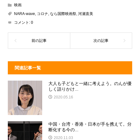
e
e
e
c
映画
a
n
e
NARA-wave
,
コロナ
,
なら国際映画祭
,
河瀬直美
d
a
b
コメント:
0
s
o
o
k
関連記事一覧
大人も子どもと一緒に考えよう。のんが優
しく語りかけ...
2020.05.16
中国・台湾・香港・日本が手を携えて。分
断化する今の...
2020.11.03