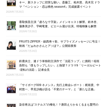
キー、新スタッフに切実な願い。斎藤工、柏木悠、高木完 ドラ
マ『ペンション・恋は桃色 season4』完成披露イベント
2026年7月26日
香取慎吾主演『虚ろな十字架』メインキャスト解禁。鈴木杏、
蓮佛美沙子、宇崎竜童、ピエール瀧が出演。特報映像も解禁
2026年7月26日
FRUITS ZIPPER・鎮西寿々歌、サプライズメッセージに号泣！
映画『だぁれかさんとアソぼ？』公開前夜祭
2026年7月24日
鈴鹿央士、連ドラ単独初主演作で「法廷ラップ」に挑戦！稲垣
吾郎も「僕もラップしたい」と熱望？ドラマ9「リーガルビート
-逆転の法廷-」記者会見
2026年7月23日
『サイボーグ009 ネメシス』先行上映会レポート：梶裕貴、中
村悠一、早見沙織が語る「不変のテーマ」と「新たな正義」
2026年7月22日
染谷将太は“ステルス”の権化！？唐田えりか＆くるまも驚愕の