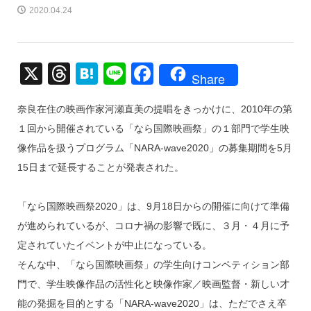
2020.04.24
X
T
H
Li
F
Share
hr
at
n
a
奈良在住の映画作家河瀬直美の提唱をきっかけに、2010年の第
e
e
e
c
１回から開催されている「なら国際映画祭」の１部門で学生映
a
n
e
像作品を扱うプログラム「NARA-wave2020」の募集期間を5月
d
a
b
15日まで延長することが発表された。
s
o
o
「なら国際映画祭2020」は、9月18日からの開催に向けて準備
k
が進められているが、コロナ禍の影響で既に、３月・４月に予
定されていたイベントが中止になっている。
そんな中、「なら国際映画祭」の学生向けコンペティション部
門で、学生映像作品の活性化と映像作家／映画監督・新しい才
能の発掘を目的とする「NARA-wave2020」は、ただでさえ卒