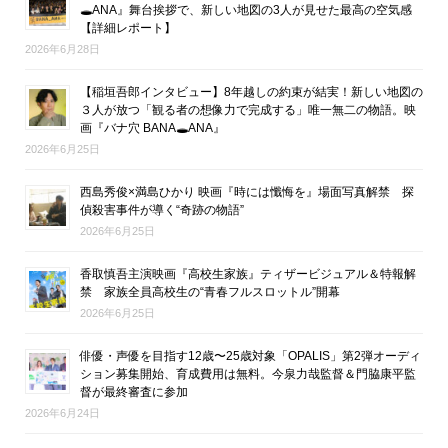
🕳ANA』舞台挨拶で、新しい地図の3人が見せた最高の空気感
【詳細レポート】
2026年6月28日
【稲垣吾郎インタビュー】8年越しの約束が結実！新しい地図の
３人が放つ「観る者の想像力で完成する」唯一無二の物語。映
画『バナ穴 BANA🕳ANA』
2026年6月25日
西島秀俊×満島ひかり 映画『時には懺悔を』場面写真解禁 探
偵殺害事件が導く“奇跡の物語”
2026年6月25日
香取慎吾主演映画『高校生家族』ティザービジュアル＆特報解
禁 家族全員高校生の“青春フルスロットル”開幕
2026年6月25日
俳優・声優を目指す12歳〜25歳対象「OPALIS」第2弾オーディ
ション募集開始、育成費用は無料。今泉力哉監督＆門脇康平監
督が最終審査に参加
2026年6月24日