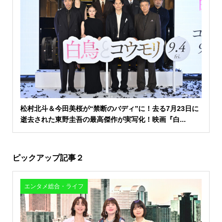
松村北斗＆今田美桜が“禁断のバディ”に！去る7月23日に
逝去された東野圭吾の最高傑作が実写化！映画『白...
ピックアップ記事２
エンタメ総合・ライフ