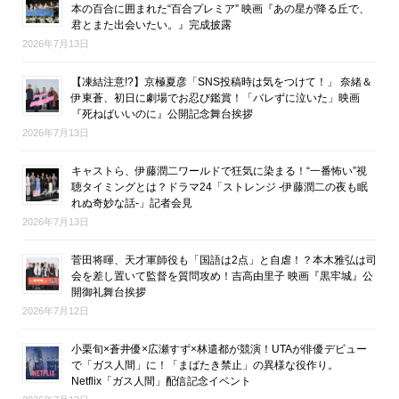
本の百合に囲まれた“百合プレミア” 映画『あの星が降る丘で、
君とまた出会いたい。』完成披露
2026年7月13日
【凍結注意!?】京極夏彦「SNS投稿時は気をつけて！」 奈緒＆
伊東蒼、初日に劇場でお忍び鑑賞！「バレずに泣いた」映画
『死ねばいいのに』公開記念舞台挨拶
2026年7月13日
キャストら、伊藤潤二ワールドで狂気に染まる！“一番怖い”視
聴タイミングとは？ドラマ24「ストレンジ -伊藤潤二の夜も眠
れぬ奇妙な話-」記者会見
2026年7月13日
菅田将暉、天才軍師役も「国語は2点」と自虐！？本木雅弘は司
会を差し置いて監督を質問攻め！吉高由里子 映画『黒牢城』公
開御礼舞台挨拶
2026年7月12日
小栗旬×蒼井優×広瀬すず×林遣都が競演！UTAが俳優デビュー
で「ガス人間」に！「まばたき禁止」の異様な役作り。
Netflix「ガス人間」配信記念イベント