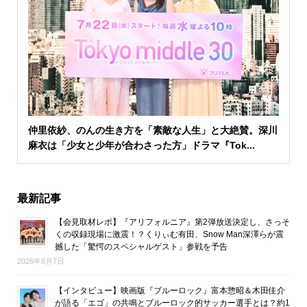
仲里依紗、のんの生き方を「素敵な人生」と大絶賛。深川
麻衣は「少女と少年が合わさった方」ドラマ『Tok...
最新記事
【会見取材レポ】『アリフォルニア』第2弾放送決定し、さっそ
くの収録現場に激震！？くりぃむ有田、Snow Man深澤らが震
撼した「驚愕のスペシャルゲスト」参戦を予告
2026年8月7日
【インタビュー】映画版『ブルーロック』富本惣昭＆木田佳介
が語る「エゴ」の共鳴とブルーロック的サッカー選手とは？約1