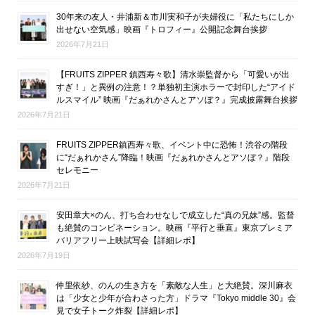
30年来の友人・井浦新＆市川実和子が夫婦役に「私たちにしか
出せない空気感」映画『トロフィー』公開記念舞台挨拶
2026年7月21日
【FRUITS ZIPPER 鎮西寿々歌】清水崇監督から「可愛いが出
すぎ！」と異例の注意！？単独初主演ホラーで封印した“アイド
ルスマイル” 映画『だぁれかさんとアソぼ？』完成披露舞台挨拶
2026年7月21日
FRUITS ZIPPER鎮西寿々歌、イベント中に恐怖！渋谷の階段
に“だぁれかさん”降臨！映画『だぁれかさんとアソぼ？』階段
セレモニー
2026年7月21日
安田章大×のん、打ち合わせなしで成立した“真の兄妹”感。監督
も絶賛のコンビネーション。映画『平行と垂直』東京プレミア
バリアフリー上映試写会【詳細レポ】
2026年7月19日
仲里依紗、のんの生き方を「素敵な人生」と大絶賛。深川麻衣
は「少女と少年が合わさった方」ドラマ『Tokyo middle 30』会
見で女子トーク炸裂【詳細レポ】