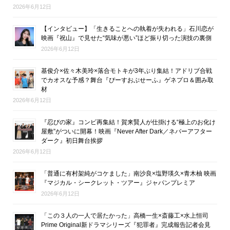
2026年6月12日
【インタビュー】「生きることへの執着が失われる」石川恋が
映画『祝山』で見せた“気味が悪い”ほど振り切った演技の裏側
2026年6月12日
基俊介×佐々木美玲×落合モトキが3年ぶり集結！アドリブ合戦
でカオスな予感？舞台『ぴーすおぶせーふ』ゲネプロ＆囲み取
材
2026年6月12日
『忍びの家』コンビ再集結！賀来賢人が仕掛ける“極上のお化け
屋敷”がついに開幕！映画『Never After Dark／ネバーアフター
ダーク』初日舞台挨拶
2026年6月12日
「普通に有村架純がコケました」南沙良×塩野瑛久×青木柚 映画
『マジカル・シークレット・ツアー』ジャパンプレミア
2026年6月12日
「この３人の一人で居たかった」高橋一生×斎藤工×水上恒司
Prime Original新ドラマシリーズ『犯罪者』完成報告記者会見