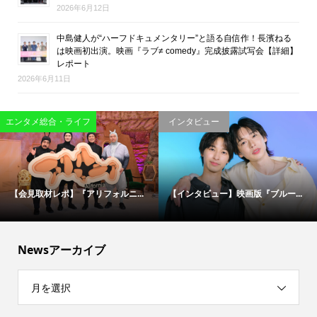
2026年6月12日
中島健人が“ハーフドキュメンタリー”と語る自信作！長濱ねる
は映画初出演。映画『ラブ≠ comedy』完成披露試写会【詳細】
レポート
2026年6月11日
映画
エンタメ総合・ライフ
松村北斗＆今田美桜が“禁断のバデ...
伝説の刑事たちが50年ぶりに集結...
Newsアーカイブ
月を選択