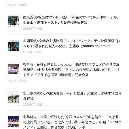
2026年7月8日
西島秀俊×広瀬すず×瀬々敬久『存在のすべてを』仲村トオル、
斎藤工ら追加キャスト6名＆特報映像解禁
2026年7月8日
吉岡里帆×奈緒W主演映画『シャドウワーク』予告映像解禁 “お
うち”に隠された殺人の秘密。主題歌はharuka nakamura
2026年7月8日
W主演・藤林泰也＆ゆいかれん、溺愛妄想ラブコメの会見で爆
笑秘話。AKB48小栗有以、ファンの心が読める能力がほしい！
ドラマ『ドライな同期の溺愛癖』記者会見
2026年7月7日
安田章大×のんW主演映画『平行と垂直』兄妹の日常映す場面写
真解禁
2026年7月6日
中島健人、全身で表現した“令和のスター”像を熱弁！「次は君
の波に乗りたいな」と七夕に甘い願いを込める。映画『ラブ≠コ
メディ』公開初日舞台挨拶【詳細】レポート