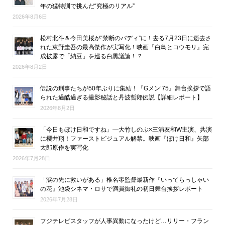
年の猛特訓で挑んだ“究極のリアル”
2026年8月6日
松村北斗＆今田美桜が“禁断のバディ”に！去る7月23日に逝去さ
れた東野圭吾の最高傑作が実写化！映画『白鳥とコウモリ』完
成披露で「納豆」を巡る白黒議論！？
2026年8月2日
伝説の刑事たちが50年ぶりに集結！『Gメン’75』舞台挨拶で語
られた過酷過ぎる撮影秘話と丹波哲郎伝説【詳細レポート】
2026年8月2日
「今日もぼけ日和ですね」―大竹しのぶ×三浦友和W主演、共演
に櫻井翔！ファーストビジュアル解禁。映画『ぼけ日和』矢部
太郎原作を実写化
2026年7月28日
「涙の先に救いがある」椎名零監督最新作『いってらっしゃい
の花』池袋シネマ・ロサで満員御礼の初日舞台挨拶レポート
2026年7月28日
フジテレビスタッフが人事異動になったけど…リリー・フラン