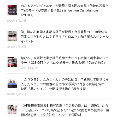
のん＆アバンギャルディが豪華共演＆囲み会見！伝統の和装と
Y’sのモードが交差する「第32回 Fashion Cantata from
KYOTO」
2026年6月14日
初共演の杉咲花＆多部未華子が驚愕！今泉監督の“1mm単位”の
異常なこだわりとは？ドラマ『クロエマ』配信記念スペシャル
イベント
2026年6月13日
舘ひろし＆西野七瀬が神田明神で大ヒット祈願！劇中車のフェ
ラーリ 328 GTSとともに交通安全も祈念 映画『免許返納!?』
2026年6月12日
「ムロツヨシ、ムカつくわ」の声に歓喜！？変装して劇場に潜
入したムロ、中村倫也の前で“役者冥利”に尽きる秘話を告白！
映画『君のクイズ』公開後“特別御礼”舞台挨拶
2026年6月12日
【AKB48長友彩海】初写真集『予定外の瞳』は「180点」から
「1万点」へ！？バリ島で起きた“予定外”の雨と木の葉の傘…撮
影秘話を激白！発売記念イベント 合同取材