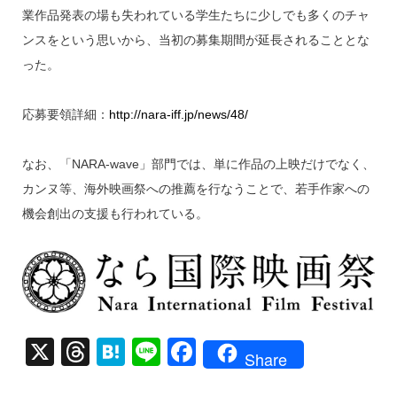
業作品発表の場も失われている学生たちに少しでも多くのチャ
ンスをという思いから、当初の募集期間が延長されることとな
った。
応募要領詳細：
http://nara-iff.jp/news/48/
なお、「NARA-wave」部門では、単に作品の上映だけでなく、
カンヌ等、海外映画祭への推薦を行なうことで、若手作家への
機会創出の支援も行われている。
X
T
H
Li
F
Share
hr
at
n
a