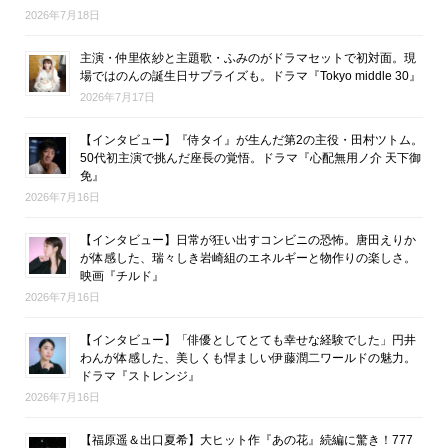
2026年7月18日
主演・仲里依紗と主題歌・ふみのがドラマセットで初対面。現
場ではのんの誕生日サプライズも。ドラマ『Tokyo middle 30』
2026年7月17日
【インタビュー】『侍タイ』が生んだ第2の主役・田村ツトム。
50代初主演で挑んだ座長の覚悟。ドラマ『心配無用ノ介 天下御
免』
2026年7月16日
【インタビュー】日常が狂い出すコンビニの恐怖。唐田えりか
が体感した、瑞々しき岩崎組のエネルギーと物作りの楽しさ。
映画『チルド』
2026年7月16日
【インタビュー】「俳優としてとても幸せな経験でした」円井
わんが体感した、美しくも悍ましい伊藤潤二ワールドの魅力。
ドラマ『ストレンジ』
2026年7月16日
【福原遥＆出口夏希】大ヒット作『あの花』続編に驚き！777