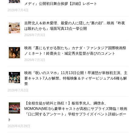
メディ』公開初日舞台挨拶【詳細】レポート
2026年7月4日
吉野北人＆鈴木愛理、最愛の人に隠した“裏の顔”…映画『昨夜
は殺れたかも』場面写真13点一挙公開
2026年7月3日
映画『藁にもすがる獣たち』カナダ・ファンタジア国際映画祭
ノミネート！鈴鹿央士・城定秀夫監督が喜びのコメント
2026年7月3日
映画『呪いのスマホ』11月13日公開！早瀬憩が単独初主演、主
要キャスト7人が解禁。特報映像＆ティザービジュアル6種も解
禁
2026年7月2日
【全校生徒が絶叫と熱狂！】板垣李光人、綱啓永、
MOMONA(ME:I)ら豪華キャストが高校にサプライズ降臨！映画
『口に関するアンケート』学校サプライズイベント詳細レポー
ト
2026年6月29日