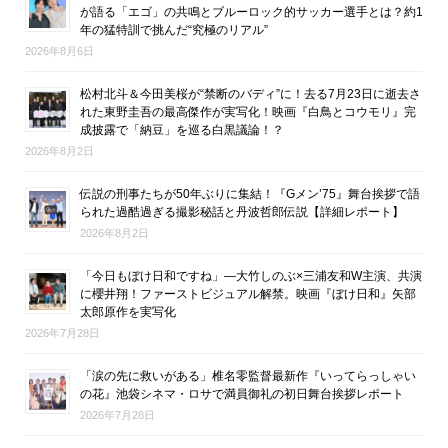
が語る「エゴ」の共鳴とブルーロック的サッカー選手とは？約1
年の猛特訓で挑んだ“究極のリアル”
2026年8月6日
松村北斗＆今田美桜が“禁断のバディ”に！去る7月23日に逝去さ
れた東野圭吾の最高傑作が実写化！映画『白鳥とコウモリ』完
成披露で「納豆」を巡る白黒議論！？
2026年8月2日
伝説の刑事たちが50年ぶりに集結！『Gメン’75』舞台挨拶で語
られた過酷過ぎる撮影秘話と丹波哲郎伝説【詳細レポート】
2026年8月2日
「今日もぼけ日和ですね」―大竹しのぶ×三浦友和W主演、共演
に櫻井翔！ファーストビジュアル解禁。映画『ぼけ日和』矢部
太郎原作を実写化
2026年7月28日
「涙の先に救いがある」椎名零監督最新作『いってらっしゃい
の花』池袋シネマ・ロサで満員御礼の初日舞台挨拶レポート
2026年7月28日