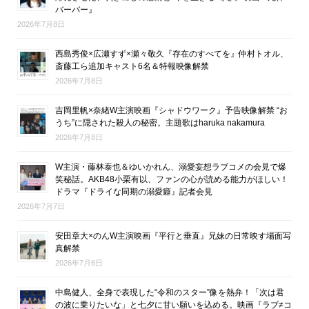
バーバー』
2026年7月8日
西島秀俊×広瀬すず×瀬々敬久『存在のすべてを』仲村トオル、
斎藤工ら追加キャスト6名＆特報映像解禁
2026年7月8日
吉岡里帆×奈緒W主演映画『シャドウワーク』予告映像解禁 “お
うち”に隠された殺人の秘密。主題歌はharuka nakamura
2026年7月8日
W主演・藤林泰也＆ゆいかれん、溺愛妄想ラブコメの会見で爆
笑秘話。AKB48小栗有以、ファンの心が読める能力がほしい！
ドラマ『ドライな同期の溺愛癖』記者会見
2026年7月7日
安田章大×のんW主演映画『平行と垂直』兄妹の日常映す場面写
真解禁
2026年7月6日
中島健人、全身で表現した“令和のスター”像を熱弁！「次は君
の波に乗りたいな」と七夕に甘い願いを込める。映画『ラブ≠コ