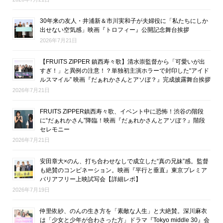
30年来の友人・井浦新＆市川実和子が夫婦役に「私たちにしか
出せない空気感」映画『トロフィー』公開記念舞台挨拶
2026年7月21日
【FRUITS ZIPPER 鎮西寿々歌】清水崇監督から「可愛いが出
すぎ！」と異例の注意！？単独初主演ホラーで封印した“アイド
ルスマイル” 映画『だぁれかさんとアソぼ？』完成披露舞台挨拶
2026年7月21日
FRUITS ZIPPER鎮西寿々歌、イベント中に恐怖！渋谷の階段
に“だぁれかさん”降臨！映画『だぁれかさんとアソぼ？』階段
セレモニー
2026年7月21日
安田章大×のん、打ち合わせなしで成立した“真の兄妹”感。監督
も絶賛のコンビネーション。映画『平行と垂直』東京プレミア
バリアフリー上映試写会【詳細レポ】
2026年7月19日
仲里依紗、のんの生き方を「素敵な人生」と大絶賛。深川麻衣
は「少女と少年が合わさった方」ドラマ『Tokyo middle 30』会