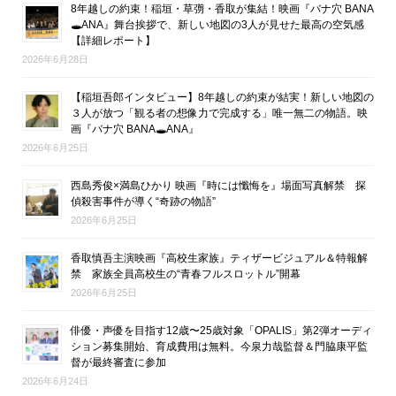
8年越しの約束！稲垣・草彅・香取が集結！映画『バナ穴 BANA
🕳ANA』舞台挨拶で、新しい地図の3人が見せた最高の空気感
【詳細レポート】
2026年6月28日
【稲垣吾郎インタビュー】8年越しの約束が結実！新しい地図の
３人が放つ「観る者の想像力で完成する」唯一無二の物語。映
画『バナ穴 BANA🕳ANA』
2026年6月25日
西島秀俊×満島ひかり 映画『時には懺悔を』場面写真解禁 探
偵殺害事件が導く“奇跡の物語”
2026年6月25日
香取慎吾主演映画『高校生家族』ティザービジュアル＆特報解
禁 家族全員高校生の“青春フルスロットル”開幕
2026年6月25日
俳優・声優を目指す12歳〜25歳対象「OPALIS」第2弾オーディ
ション募集開始、育成費用は無料。今泉力哉監督＆門脇康平監
督が最終審査に参加
2026年6月24日