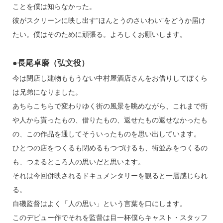
ことを僕は知らなかった。
彼がスクリーンに映し出す”ほんとうのさいわい”をどうか届け
たい。僕はそのために頑張る。よろしくお願いします。
●長尾卓磨（弘文役）
今は閉店し建物ももうない中村屋酒店さんをお借りしてぼくら
は兄弟になりました。
あちらこちらで変わりゆく街の風景を眺めながら、これまで街
や人から貰ったもの、借りたもの、返せたもの返せなかったも
の、この作品を通してそういったものを思い出しています。
ひとつの店をつくるも閉めるもつづけるも、街並みをつくるの
も、つまるところ人の思いだと思います。
それは今回併映されるドキュメンタリーを観ると一層感じられ
る。
白磯監督はよく「人の思い」という言葉を口にします。
このデビュー作でそれを監督は目一杯僕らキャスト・スタッフ