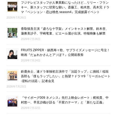
フジテレビスタッフが人事異動になったけど…リリー・フラン
キー、新スタッフに切実な願い。斎藤工、柏木悠、高木完 ドラ
マ『ペンション・恋は桃色 season4』完成披露イベント
2026年7月26日
香取慎吾主演『虚ろな十字架』メインキャスト解禁。鈴木杏、
蓮佛美沙子、宇崎竜童、ピエール瀧が出演。特報映像も解禁
2026年7月26日
FRUITS ZIPPER・鎮西寿々歌、サプライズメッセージに号泣！
映画『だぁれかさんとアソぼ？』公開前夜祭
2026年7月24日
鈴鹿央士、連ドラ単独初主演作で「法廷ラップ」に挑戦！稲垣
吾郎も「僕もラップしたい」と熱望？ドラマ9「リーガルビート
-逆転の法廷-」記者会見
2026年7月23日
『サイボーグ009 ネメシス』先行上映会レポート：梶裕貴、中
村悠一、早見沙織が語る「不変のテーマ」と「新たな正義」
2026年7月22日