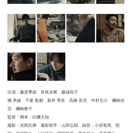
出演：藤原季節 長尾卓磨 藤城長子
橘 美緒 千葉 龍都 新井 秀吾 高橋 良浩 中村元江 磯崎信
浩 磯崎教子
監督・脚本：白磯大知
撮影：光岡兵庫 撮影助手：山田弘樹 録音：小笹竜馬 照