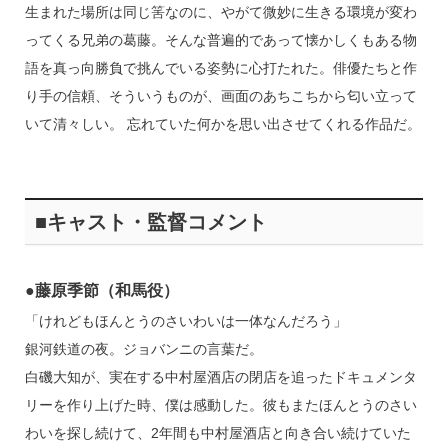
生まれた場所は同じ筈なのに、やがて微妙に生きる環境が変わ
ってくる兄弟の葛藤。そんな普遍的であって懐かしくもある物
語を真っ向勝負で挑んでいる姿勢に心打たれた。俳優たちと作
り手の信頼、そういうものが、画面のあちこちから匂い立って
いて清々しい。 忘れていた何かを思い出させてくれる作品だ。
■キャスト・監督コメント
●藤原季節（和馬役）
「けれどもほんとうのさいわいは一体なんだろう」
銀河鉄道の夜。ジョバンニの言葉だ。
白磯大知が、実在する中村屋酒店の閉店を追ったドキュメンタ
リーを作り上げた時、僕は感動した。彼もまたほんとうのさい
わいを探し続けて、2年間も中村屋酒店と向き合い続けていた