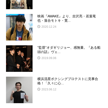
映画『AWAKE』より、吉沢亮・若葉竜
也・落合モトキ・寛...
2020.12.24
“監督”オダギリジョー、感無量。『ある船
頭の話』ヴェ...
2019.09.06
横浜流星ボクシングプロテストに見事合
格！「久々に心...
2023.06.12