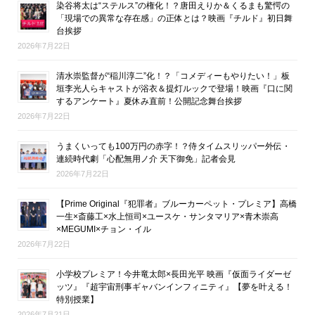
染谷将太は“ステルス”の権化！？唐田えりか＆くるまも驚愕の
「現場での異常な存在感」の正体とは？映画『チルド』初日舞
台挨拶
2026年7月22日
清水崇監督が“稲川淳二”化！？「コメディーもやりたい！」板
垣李光人らキャストが浴衣＆提灯ルックで登場！映画『口に関
するアンケート』夏休み直前！公開記念舞台挨拶
2026年7月22日
うまくいっても100万円の赤字！？侍タイムスリッパー外伝・
連続時代劇「心配無用ノ介 天下御免」記者会見
2026年7月22日
【Prime Original『犯罪者』ブルーカーペット・プレミア】高橋
一生×斎藤工×水上恒司×ユースケ・サンタマリア×青木崇高
×MEGUMI×チョン・イル
2026年7月22日
小学校プレミア！今井竜太郎×長田光平 映画『仮面ライダーゼ
ッツ』『超宇宙刑事ギャバンインフィニティ』【夢を叶える！
特別授業】
2026年7月21日