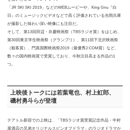
「JR SKI SKI 2019」などのWEBムービーや、King Gnu『白
日』のミュージックビデオなどで高く評価されている光岡兵庫
が撮影した味わい深い映像にも注目だ。
そして、第13回田辺・弁慶映画祭（TBSラジオ賞）をはじめ、
第30回東京学生映画祭（グランプリ）、第11回下北沢映画祭
（観客賞）、門真国際映画祭2019（最優秀J:COM賞）など、
数々の国内映画賞で受賞しており、今秋注目高まる作品の1
つ。
上映後トークには若葉竜也、村上虹郎、
磯村勇斗らが登壇
テアトル新宿での上映は、「TBSラジオ賞受賞記念作品・中村
屋酒店の兄弟オリジナルスピンオフドラマ」のラジオドラマか