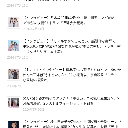
2026年7月12日
【インタビュー】乃木坂46川﨑桜×小川彩、同期コンビが紡
ぐ“最強の友情”！ドラマ『野球少女鷲尾』
2026年7月11日
【インタビュー】「リアルすぎてしんどい」話題作が実写化！
中沢元紀×秋田汐梨×齊藤なぎさが選ぶ“本当の幸せ。ドラマ『幸
せになりたいマサムネ君』
2026年7月11日
【4ショットインタビュー】藤林泰也も驚愕！ヒロイン・ゆいか
れんの正体は“うるさい小学生”？小栗有以、京典和玖『ドライ
な同期の溺愛癖』
2026年7月10日
のん×藤ヶ谷太輔が再タッグ！「幸せカナコの殺し屋生活２」9
月配信決定、2人のセルフィーショットも到着
2026年7月10日
【インタビュー】桜井日奈子が7年ぶり主演映画の号泣シーンで
爆発させた、剥き出しの感情と“今を生きる”尊さ。映画『死神