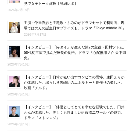
見で女子トーク炸裂【詳細レポ】
2026年7月18日
主演・仲里依紗と主題歌・ふみのがドラマセットで初対面。現
場ではのんの誕生日サプライズも。ドラマ『Tokyo middle 30』
2026年7月17日
【インタビュー】『侍タイ』が生んだ第2の主役・田村ツトム。
50代初主演で挑んだ座長の覚悟。ドラマ『心配無用ノ介 天下御
免』
2026年7月16日
【インタビュー】日常が狂い出すコンビニの恐怖。唐田えりか
が体感した、瑞々しき岩崎組のエネルギーと物作りの楽しさ。
映画『チルド』
2026年7月16日
【インタビュー】「俳優としてとても幸せな経験でした」円井
わんが体感した、美しくも悍ましい伊藤潤二ワールドの魅力。
ドラマ『ストレンジ』
2026年7月16日