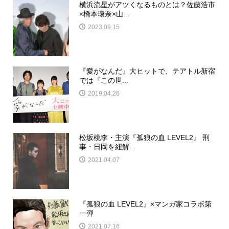
横浜流星がアツくなるものとは？佐藤浩市
×橋本環奈×山...
2023.09.15
『愛がなんだ』大ヒットで、テアトル新宿
では『この世...
2019.04.26
松坂桃李・主演『孤狼の血 LEVEL2』 刑
事・日岡を紐解...
2021.04.07
『孤狼の血 LEVEL2』×マンガ家コラボ第
一弾
2021.07.16