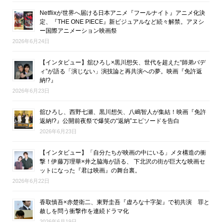
Netflixが世界へ届ける日本アニメ『フールナイト』アニメ化決
定、『THE ONE PIECE』新ビジュアルなど続々解禁。アヌシ
ー国際アニメーション映画祭
2026年6月24日
【インタビュー】舘ひろし×黒川想矢、世代を超えた“師弟バデ
ィ”が語る「演じない」演技論と再共演への夢。映画『免許返
納!?』
2026年6月23日
舘ひろし、西野七瀬、黒川想矢、八嶋智人が集結！映画『免許
返納!?』公開前夜祭で爆笑の“返納”エピソードを告白
2026年6月23日
【インタビュー】「自分たちが映画の中にいる」メタ構造の衝
撃！伊藤万理華×井之脇海が語る、 下北沢の街が巨大な映画セ
ットになった『君は映画』の舞台裏。
2026年6月22日
香取慎吾×赤楚衛二、東野圭吾『虚ろな十字架』で初共演 罪と
赦しを問う衝撃作を連続ドラマ化
2026年6月19日