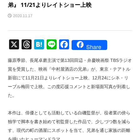
弟』 11/21よりレイトショー上映
2020.11.17
X
T
H
Li
F
Share
hr
at
n
a
藤原季節、長尾卓磨主演で第13回田辺・弁慶映画祭 TBSラジオ
e
e
e
c
賞を受賞した、映画『中村屋酒店の兄弟』が、東京・テアトル
a
n
e
新宿にて11月21日よりレイトショー上映、12月24にシネ・リ
d
a
b
ーブル梅田で上映。この度応援コメントと新場面写真が到着し
s
o
た。
o
k
本作は、俳優としても活動している白磯監督が、役者業の傍ら
独学で脚本を書き始めて初監督した作品で、少しづつ数を減ら
す、現代の町の酒屋にスポットを当て、兄弟を通じ家族の距離
を描いたヒューマンドラマ。