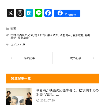
X
T
H
Li
F
Share
hr
at
n
a
e
e
e
c
映画
a
n
e
中村屋酒店の兄弟
,
村上虹郎
,
瀬々敬久
,
磯村勇斗
,
若葉竜也
,
藤原
季節
,
長尾卓磨
d
a
b
コメント:
0
s
o
o
k
関連記事一覧
朝倉海が映画の応援隊長に。松坂桃李との
対談も実現。...
2021.07.30