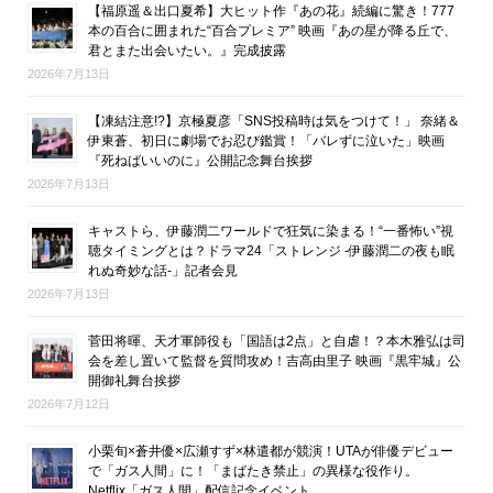
【福原遥＆出口夏希】大ヒット作『あの花』続編に驚き！777
本の百合に囲まれた“百合プレミア” 映画『あの星が降る丘で、
君とまた出会いたい。』完成披露
2026年7月13日
【凍結注意!?】京極夏彦「SNS投稿時は気をつけて！」 奈緒＆
伊東蒼、初日に劇場でお忍び鑑賞！「バレずに泣いた」映画
『死ねばいいのに』公開記念舞台挨拶
2026年7月13日
キャストら、伊藤潤二ワールドで狂気に染まる！“一番怖い”視
聴タイミングとは？ドラマ24「ストレンジ -伊藤潤二の夜も眠
れぬ奇妙な話-」記者会見
2026年7月13日
菅田将暉、天才軍師役も「国語は2点」と自虐！？本木雅弘は司
会を差し置いて監督を質問攻め！吉高由里子 映画『黒牢城』公
開御礼舞台挨拶
2026年7月12日
小栗旬×蒼井優×広瀬すず×林遣都が競演！UTAが俳優デビュー
で「ガス人間」に！「まばたき禁止」の異様な役作り。
Netflix「ガス人間」配信記念イベント