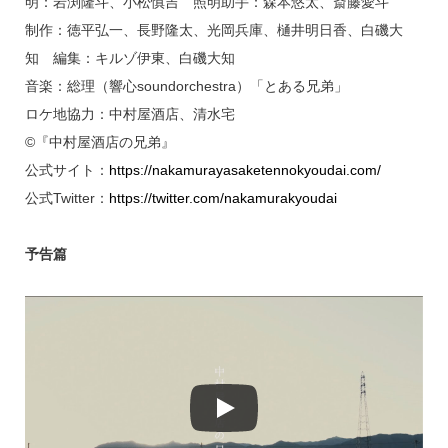
明：岩渕隆斗、小松慎吉 照明助手：森本悠太、斎藤愛斗
制作：徳平弘一、長野隆太、光岡兵庫、樋井明日香、白磯大
知 編集：キルゾ伊東、白磯大知
音楽：総理（響心soundorchestra）「とある兄弟」
ロケ地協力：中村屋酒店、清水宅
©『中村屋酒店の兄弟』
公式サイト：
https://nakamurayasaketennokyoudai.com/
公式Twitter：
https://twitter.com/nakamurakyoudai
予告篇