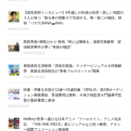
【稲垣吾郎インタビュー】8年越しの約束が結実！新しい地図の
３人が放つ「観る者の想像力で完成する」唯一無二の物語。映
画『バナ穴 BANA🕳ANA』
2026年6月25日
西島秀俊×満島ひかり 映画『時には懺悔を』場面写真解禁 探
偵殺害事件が導く“奇跡の物語”
2026年6月25日
香取慎吾主演映画『高校生家族』ティザービジュアル＆特報解
禁 家族全員高校生の“青春フルスロットル”開幕
2026年6月25日
俳優・声優を目指す12歳〜25歳対象「OPALIS」第2弾オーディ
ション募集開始、育成費用は無料。今泉力哉監督＆門脇康平監
督が最終審査に参加
2026年6月24日
Netflixが世界へ届ける日本アニメ『フールナイト』アニメ化決
定、『THE ONE PIECE』新ビジュアルなど続々解禁。アヌシ
ー国際アニメーション映画祭