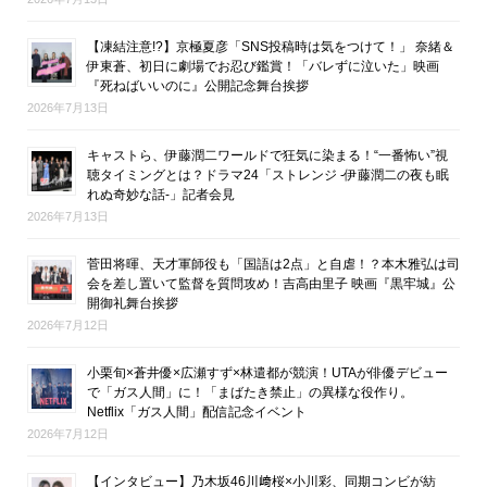
【凍結注意!?】京極夏彦「SNS投稿時は気をつけて！」 奈緒＆
伊東蒼、初日に劇場でお忍び鑑賞！「バレずに泣いた」映画
『死ねばいいのに』公開記念舞台挨拶
2026年7月13日
キャストら、伊藤潤二ワールドで狂気に染まる！“一番怖い”視
聴タイミングとは？ドラマ24「ストレンジ -伊藤潤二の夜も眠
れぬ奇妙な話-」記者会見
2026年7月13日
菅田将暉、天才軍師役も「国語は2点」と自虐！？本木雅弘は司
会を差し置いて監督を質問攻め！吉高由里子 映画『黒牢城』公
開御礼舞台挨拶
2026年7月12日
小栗旬×蒼井優×広瀬すず×林遣都が競演！UTAが俳優デビュー
で「ガス人間」に！「まばたき禁止」の異様な役作り。
Netflix「ガス人間」配信記念イベント
2026年7月12日
【インタビュー】乃木坂46川﨑桜×小川彩、同期コンビが紡