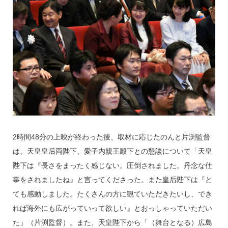
2時間48分の上映が終わった後、取材に応じたのんと片渕監督
は、天皇皇后両陛下、愛子内親王殿下との懇談について「天皇
陛下は『長さをまったく感じない。圧倒されました。丹念な仕
事をされましたね』と言ってくださった。また皇后陛下は『と
ても感動しました。たくさんの方に観ていただきたいし、でき
れば海外にも広がっていって欲しい』とおっしゃっていただい
た」（片渕監督）。また、天皇陛下から「（舞台となる）広島