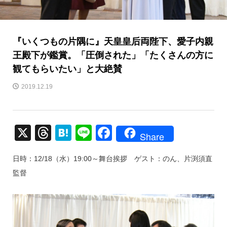
『いくつもの片隅に』天皇皇后両陛下、愛子内親
王殿下が鑑賞。「圧倒された」「たくさんの方に
観てもらいたい」と大絶賛
2019.12.19
X
T
H
Li
F
Share
hr
at
n
a
日時：12/18（水）19:00～舞台挨拶 ゲスト：のん、片渕須直
e
e
e
c
監督
a
n
e
d
a
b
s
o