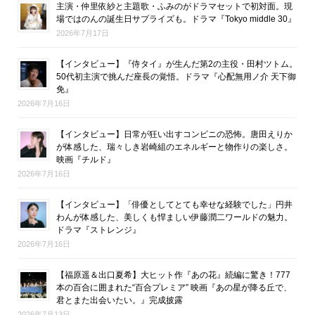
主演・仲里依紗と主題歌・ふみのがドラマセットで初対面。現
場ではのんの誕生日サプライズも。ドラマ『Tokyo middle 30』
2026年7月17日
【インタビュー】『侍タイ』が生んだ第2の主役・田村ツトム。
50代初主演で挑んだ座長の覚悟。ドラマ『心配無用ノ介 天下御
免』
2026年7月16日
【インタビュー】日常が狂い出すコンビニの恐怖。唐田えりか
が体感した、瑞々しき岩崎組のエネルギーと物作りの楽しさ。
映画『チルド』
2026年7月16日
【インタビュー】「俳優としてとても幸せな経験でした」円井
わんが体感した、美しくも悍ましい伊藤潤二ワールドの魅力。
ドラマ『ストレンジ』
2026年7月16日
【福原遥＆出口夏希】大ヒット作『あの花』続編に驚き！777
本の百合に囲まれた“百合プレミア” 映画『あの星が降る丘で、
君とまた出会いたい。』完成披露
2026年7月13日