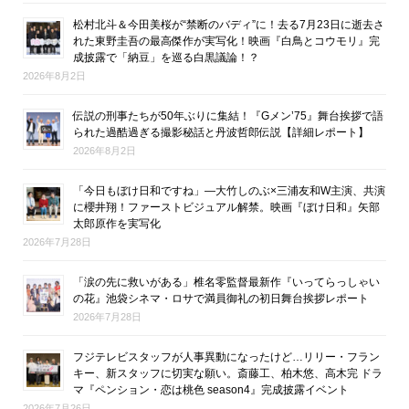
松村北斗＆今田美桜が“禁断のバディ”に！去る7月23日に逝去さ
れた東野圭吾の最高傑作が実写化！映画『白鳥とコウモリ』完
成披露で「納豆」を巡る白黒議論！？
2026年8月2日
伝説の刑事たちが50年ぶりに集結！『Gメン’75』舞台挨拶で語
られた過酷過ぎる撮影秘話と丹波哲郎伝説【詳細レポート】
2026年8月2日
「今日もぼけ日和ですね」―大竹しのぶ×三浦友和W主演、共演
に櫻井翔！ファーストビジュアル解禁。映画『ぼけ日和』矢部
太郎原作を実写化
2026年7月28日
「涙の先に救いがある」椎名零監督最新作『いってらっしゃい
の花』池袋シネマ・ロサで満員御礼の初日舞台挨拶レポート
2026年7月28日
フジテレビスタッフが人事異動になったけど…リリー・フラン
キー、新スタッフに切実な願い。斎藤工、柏木悠、高木完 ドラ
マ『ペンション・恋は桃色 season4』完成披露イベント
2026年7月26日