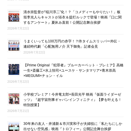
清水崇監督が“稲川淳二”化！？「コメディーもやりたい！」板
垣李光人らキャストが浴衣＆提灯ルックで登場！映画『口に関
するアンケート』夏休み直前！公開記念舞台挨拶
2026年7月22日
うまくいっても100万円の赤字！？侍タイムスリッパー外伝・
連続時代劇「心配無用ノ介 天下御免」記者会見
2026年7月22日
【Prime Original『犯罪者』ブルーカーペット・プレミア】高橋
一生×斎藤工×水上恒司×ユースケ・サンタマリア×青木崇高
×MEGUMI×チョン・イル
2026年7月22日
小学校プレミア！今井竜太郎×長田光平 映画『仮面ライダーゼ
ッツ』『超宇宙刑事ギャバンインフィニティ』【夢を叶える！
特別授業】
2026年7月21日
30年来の友人・井浦新＆市川実和子が夫婦役に「私たちにしか
出せない空気感」映画『トロフィー』公開記念舞台挨拶