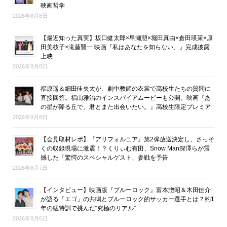
映画哲学
2026年8月8日
【最近知った真実】坂口健太郎×早瀬憩×堀田真由×倉田瑛茉×原
田美枝子×滝藤賢一 映画『私はあなたを知らない、』完成披露
上映
2026年8月8日
福原遥＆細田佳央太が、劇中教師の衣裳で高校生たちの質問に
直接回答。福山雅治のインスパイアムービーも公開。映画『あ
の星が降る丘で、君とまた出会いたい。』高校生限定プレミア
2026年8月8日
【会見取材レポ】『アリフォルニア』第2弾放送決定し、さっそ
くの収録現場に激震！？くりぃむ有田、Snow Man深澤らが震
撼した「驚愕のスペシャルゲスト」参戦を予告
2026年8月7日
【インタビュー】映画版『ブルーロック』富本惣昭＆木田佳介
が語る「エゴ」の共鳴とブルーロック的サッカー選手とは？約1
年の猛特訓で挑んだ“究極のリアル”
2026年8月6日