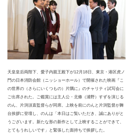
o
k
天皇皇后両陛下、愛子内親王殿下が12月18日、東京・港区虎ノ
門の日本消防会館（ニッショーホール）で開催された映画『こ
の世界の（さらにいくつもの）片隅に』のチャリティ試写会に
ご出席された。ご鑑賞には主人公・北條（浦野）すずを演じる
のん、片渕須直監督らが同席。上映を前にのんと片渕監督が舞
台挨拶に登壇し、のんは「本日はご覧いただき、誠にありがと
うございます。新たな形の新作として上映することができて、
とてもうれしいです」と緊張した面持ちで挨拶した。