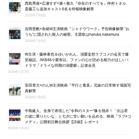
西島秀俊×広瀬すず×瀬々敬久『存在のすべてを』仲村トオル、
斎藤工ら追加キャスト6名＆特報映像解禁
2026年7月8日
吉岡里帆×奈緒W主演映画『シャドウワーク』予告映像解禁 “お
うち”に隠された殺人の秘密。主題歌はharuka nakamura
2026年7月8日
W主演・藤林泰也＆ゆいかれん、溺愛妄想ラブコメの会見で爆
笑秘話。AKB48小栗有以、ファンの心が読める能力がほしい！
ドラマ『ドライな同期の溺愛癖』記者会見
2026年7月7日
安田章大×のんW主演映画『平行と垂直』兄妹の日常映す場面写
真解禁
2026年7月6日
中島健人、全身で表現した“令和のスター”像を熱弁！「次は君
の波に乗りたいな」と七夕に甘い願いを込める。映画『ラブ≠コ
メディ』公開初日舞台挨拶【詳細】レポート
2026年7月4日