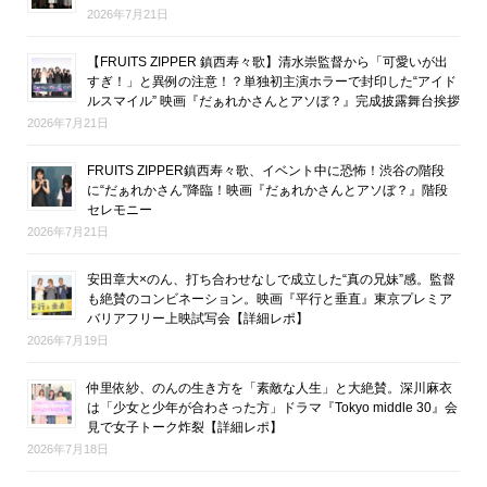
2026年7月21日
【FRUITS ZIPPER 鎮西寿々歌】清水崇監督から「可愛いが出
すぎ！」と異例の注意！？単独初主演ホラーで封印した“アイド
ルスマイル” 映画『だぁれかさんとアソぼ？』完成披露舞台挨拶
2026年7月21日
FRUITS ZIPPER鎮西寿々歌、イベント中に恐怖！渋谷の階段
に“だぁれかさん”降臨！映画『だぁれかさんとアソぼ？』階段
セレモニー
2026年7月21日
安田章大×のん、打ち合わせなしで成立した“真の兄妹”感。監督
も絶賛のコンビネーション。映画『平行と垂直』東京プレミア
バリアフリー上映試写会【詳細レポ】
2026年7月19日
仲里依紗、のんの生き方を「素敵な人生」と大絶賛。深川麻衣
は「少女と少年が合わさった方」ドラマ『Tokyo middle 30』会
見で女子トーク炸裂【詳細レポ】
2026年7月18日