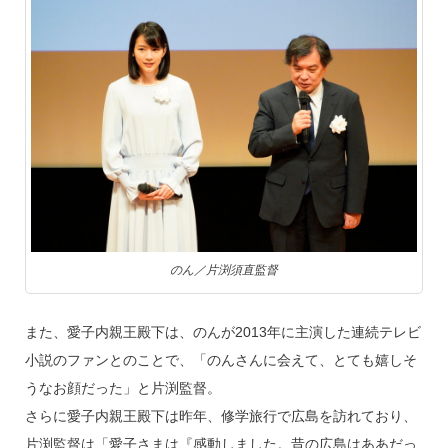
のん／片渕須直監督
また、愛子内親王殿下は、のんが2013年に主演した連続テレビ
小説のファンとのことで、「のんさんに会えて、とても嬉しそ
うなお顔だった」と片渕監督。
さらに愛子内親王殿下は昨年、修学旅行で広島を訪れており、
片渕監督は「愛子さまは『感動しました。昔の広島はああだっ