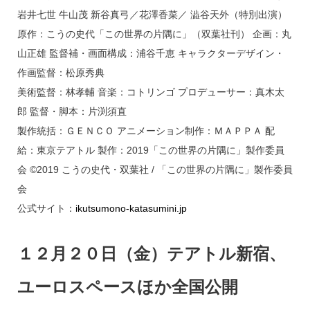
岩井七世 牛山茂 新谷真弓／花澤香菜／ 澁谷天外（特別出演）
原作：こうの史代「この世界の片隅に」（双葉社刊） 企画：丸
山正雄 監督補・画面構成：浦谷千恵 キャラクターデザイン・
作画監督：松原秀典
美術監督：林孝輔 音楽：コトリンゴ プロデューサー：真木太
郎 監督・脚本：片渕須直
製作統括：ＧＥＮＣＯ アニメーション制作：ＭＡＰＰＡ 配
給：東京テアトル 製作：2019「この世界の片隅に」製作委員
会 ©2019 こうの史代・双葉社 / 「この世界の片隅に」製作委員
会
公式サイト：
ikutsumono-katasumini.jp
１２月２０日（金）テアトル新宿、
ユーロスペースほか全国公開