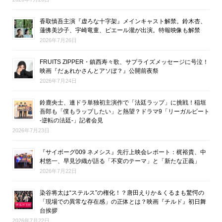
香取慎吾主演『虚ろな十字架』メインキャスト解禁。鈴木杏、
蓮佛美沙子、宇崎竜童、ピエール瀧が出演。特報映像も解禁
2026年7月26日
FRUITS ZIPPER・鎮西寿々歌、サプライズメッセージに号泣！
映画『だぁれかさんとアソぼ？』公開前夜祭
2026年7月24日
鈴鹿央士、連ドラ単独初主演作で「法廷ラップ」に挑戦！稲垣
吾郎も「僕もラップしたい」と熱望？ドラマ9「リーガルビート
-逆転の法廷-」記者会見
2026年7月23日
『サイボーグ009 ネメシス』先行上映会レポート：梶裕貴、中
村悠一、早見沙織が語る「不変のテーマ」と「新たな正義」
2026年7月22日
染谷将太は“ステルス”の権化！？唐田えりか＆くるまも驚愕の
「現場での異常な存在感」の正体とは？映画『チルド』初日舞
台挨拶
2026年7月22日