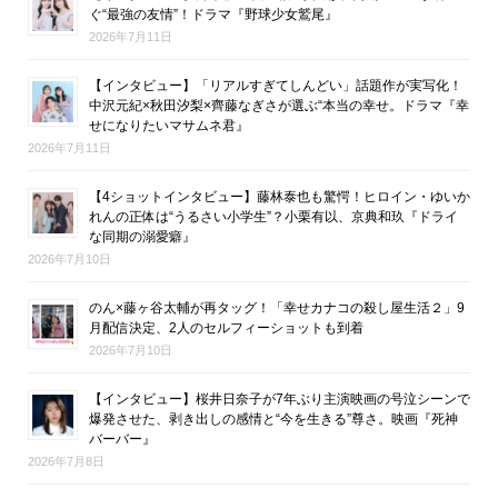
ぐ“最強の友情”！ドラマ『野球少女鷲尾』
2026年7月11日
【インタビュー】「リアルすぎてしんどい」話題作が実写化！
中沢元紀×秋田汐梨×齊藤なぎさが選ぶ“本当の幸せ。ドラマ『幸
せになりたいマサムネ君』
2026年7月11日
【4ショットインタビュー】藤林泰也も驚愕！ヒロイン・ゆいか
れんの正体は“うるさい小学生”？小栗有以、京典和玖『ドライ
な同期の溺愛癖』
2026年7月10日
のん×藤ヶ谷太輔が再タッグ！「幸せカナコの殺し屋生活２」9
月配信決定、2人のセルフィーショットも到着
2026年7月10日
【インタビュー】桜井日奈子が7年ぶり主演映画の号泣シーンで
爆発させた、剥き出しの感情と“今を生きる”尊さ。映画『死神
バーバー』
2026年7月8日