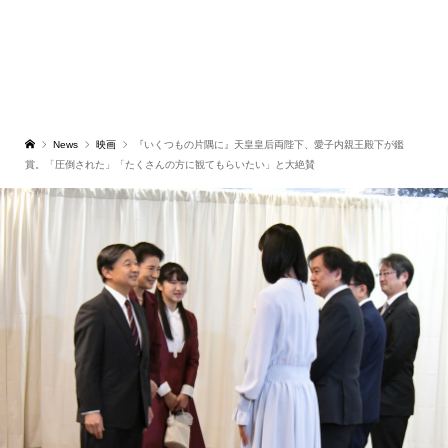
News
映画
『いくつもの片隅に』天皇皇后両陛下、愛子内親王殿下が鑑
賞。「圧倒された」「たくさんの方に観てもらいたい」と大絶賛