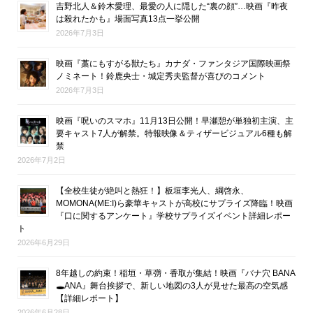
吉野北人＆鈴木愛理、最愛の人に隠した“裏の顔”…映画『昨夜
は殺れたかも』場面写真13点一挙公開
2026年7月3日
映画『藁にもすがる獣たち』カナダ・ファンタジア国際映画祭
ノミネート！鈴鹿央士・城定秀夫監督が喜びのコメント
2026年7月3日
映画『呪いのスマホ』11月13日公開！早瀬憩が単独初主演、主
要キャスト7人が解禁。特報映像＆ティザービジュアル6種も解
禁
2026年7月2日
【全校生徒が絶叫と熱狂！】板垣李光人、綱啓永、
MOMONA(ME:I)ら豪華キャストが高校にサプライズ降臨！映画
『口に関するアンケート』学校サプライズイベント詳細レポー
ト
2026年6月29日
8年越しの約束！稲垣・草彅・香取が集結！映画『バナ穴 BANA
🕳ANA』舞台挨拶で、新しい地図の3人が見せた最高の空気感
【詳細レポート】
2026年6月28日