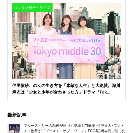
エンタメ総合・ライフ
仲里依紗、のんの生き方を「素敵な人生」と大絶賛。深川
麻衣は「少女と少年が合わさった方」ドラマ『Tok...
最新記事
ブルース・リーの精神が息づく現場？門脇麦×竹中直人×ワン・
チイ監督が『ゴースト・オブ・ウエノ』FCCJ記者会見で語った