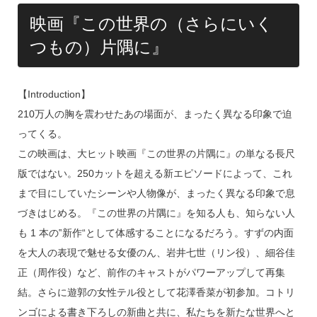
映画『この世界の（さらにいく
つもの）片隅に』
【Introduction】
210万人の胸を震わせたあの場面が、まったく異なる印象で迫
ってくる。
この映画は、大ヒット映画『この世界の片隅に』の単なる長尺
版ではない。250カットを超える新エピソードによって、これ
まで目にしていたシーンや人物像が、まったく異なる印象で息
づきはじめる。『この世界の片隅に』を知る人も、知らない人
も 1 本の‟新作“として体感することになるだろう。すずの内面
を大人の表現で魅せる女優のん、岩井七世（リン役）、細谷佳
正（周作役）など、前作のキャストがパワーアップして再集
結。さらに遊郭の女性テル役として花澤香菜が初参加。コトリ
ンゴによる書き下ろしの新曲と共に、私たちを新たな世界へと