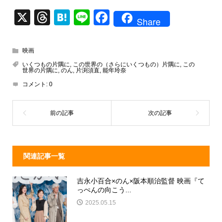
X
T
H
Li
F
Share
hr
at
n
a
e
e
e
c
映画
a
n
e
いくつもの片隅に
,
この世界の（さらにいくつもの）片隅に
,
この
世界の片隅に
,
のん
,
片渕須直
,
能年玲奈
d
a
b
コメント:
0
s
o
o
k
関連記事一覧
吉永小百合×のん×阪本順治監督 映画『て
っぺんの向こう...
2025.05.15