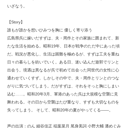
いざなう。
【Story】
誰もが誰かを想いひみつを胸に 優しく寄り添う
広島県呉に嫁いだすずは、夫・周作とその家族に囲まれて、新
たな生活を始める。昭和19年、日本が戦争のただ中にあった頃
だ。戦況が悪化し、生活は困難を極めるが、すずは工夫を重ね
日々の暮らしを紡いでいく。ある日、迷い込んだ遊郭でリンと
出会う。境遇は異なるが呉で初めて出会った同世代の女性に心
通わせていくすず。しかしその中で、夫・周作とリンとのつな
がりに気づいてしまう。だがすずは、それをそっと胸にしまい
込む……。昭和20年3月、軍港のあった呉は大規模な空襲に見
舞われる。その日から空襲はたび重なり、すずも大切なものを
失ってしまう。 そして、昭和20年の夏がやってくる――。
声の出演：のん 細谷佳正 稲葉菜月 尾身美詞 小野大輔 潘めぐみ