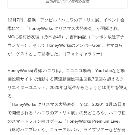
吉田尚記アナ／松村沙友理
12月7日、横浜・アソビル「ハニワのアトリエ展」イベント会
場にて、「HoneyWorks クリスマス大発表会」が開催され、
MCに松村沙友理（乃木坂46）、吉田尚記（ニッポン放送アナ
ウンサー）、そして HoneyWorksのメンバーGom、ヤマコら
が、ゲストとして登場した。（フォトギャラリー）
HoneyWorks(通称:ハニワ)は、ニコニコ動画、YouTubeなど動
画投稿サイトで活動する関連動画総再生回数7億回を超えるク
リエイターユニット。2020年は誕生からちょうど10周年を迎え
る。
「HoneyWorks クリスマス大発表会」では、2020年1月19日ま
で開催される「ハニワのアトリエ展」の見どころや、ハニワ初
のスマートフォン向けゲーム『HoneyWorks Premium Live』
（略称ハニプレ）や、ニューアルバム、ライブツアーなどが発