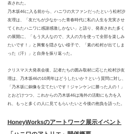
表された。
乃木坂46に入る前から、ハニワの大ファンだったという松村沙
友理は、「友だちが少なかった青春時代に私の人生を充実させ
てくれたハニワに感謝感激しかない」と語り、発表された多く
の展開に、「もう大人なので、大人の力を使って全部を楽しみ
たいです！」と興奮を隠さない様子で、「素の松村が出てしま
った（汗）」と自身を振り返った。
クリスマス大発表会後、記者たちの囲み取材に応じた松村沙友
理は、乃木坂46の10周年はどうしたいか？という質問に対し、
「乃木坂に銅像を立てたいです！ジャンケンに勝った人の！」
とおどけつつ、これからの乃木坂46は海外の活動にも力を入
れ、もっと多くの人に見てもらいたいと今後の抱負を語った。
HoneyWorksのアートワーク展示イベント
「ハニワのアトリエ」開催概要