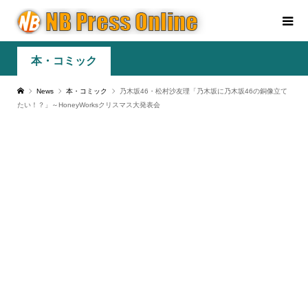
本・コミック
News
本・コミック
乃木坂46・松村沙友理「乃木坂に乃木坂46の銅像立て
たい！？」～HoneyWorksクリスマス大発表会