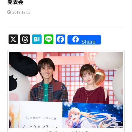
発表会
2019.12.08
X
T
H
Li
F
Share
hr
at
n
a
e
e
e
c
a
n
e
d
a
b
s
o
o
k