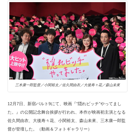
k
三木康一郎監督／小関裕太／佐久間由衣／大後寿々花／森山未來
12月7日、新宿バルト9にて、映画『“隠れビッチ”やってまし
た。』の公開記念舞台挨拶が行われ、本作が映画初主演となる
佐久間由衣、大後寿々花、小関裕太、森山未來、三木康一郎監
督が登壇した。（動画＆フォトギャラリー）