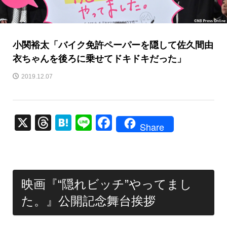
小関裕太「バイク免許ペーパーを隠して佐久間由
衣ちゃんを後ろに乗せてドキドキだった」
2019.12.07
X
T
H
Li
F
Share
hr
at
n
a
e
e
e
c
a
n
e
映画『“隠れビッチ”やってまし
d
a
b
た。』公開記念舞台挨拶
s
o
o