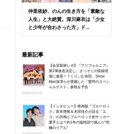
仲里依紗、のんの生き方を「素敵な
人生」と大絶賛。深川麻衣は「少女
と少年が合わさった方」ド...
最新記事
【会見取材レポ】『アリフォルニア』
第2弾放送決定し、さっそくの収録現
場に激震！？くりぃむ有田、Snow
Man深澤らが震撼した「驚愕のスペシ
ャルゲスト」参戦を予告
2026年8月7日
【インタビュー】映画版『ブルーロッ
ク』富本惣昭＆木田佳介が語る「エ
ゴ」の共鳴とブルーロック的サッカー
選手とは？約1年の猛特訓で挑んだ“究
極のリアル”
2026年8月6日