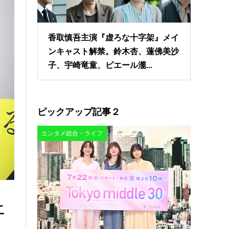
香取慎吾主演『虚ろな十字架』メイ
ンキャスト解禁。鈴木杏、蓮佛美沙
子、宇崎竜童、ピエール瀧...
ピックアップ記事２
エンタメ総合・ライフ
二