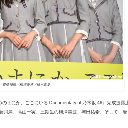
／齋藤飛鳥／梅澤美波／秋元真夏
にか、ここにいる Documentary of 乃木坂 46』完成披露
齋藤飛鳥、高山一実、三期生の梅澤美波、与田祐希、そして、岩