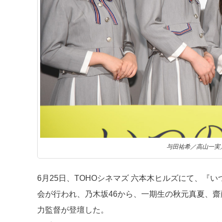
与田祐希／高山一実
6月25日、TOHOシネマズ 六本木ヒルズにて、『いつのま
会が行われ、乃木坂46から、一期生の秋元真夏、
力監督が登壇した。