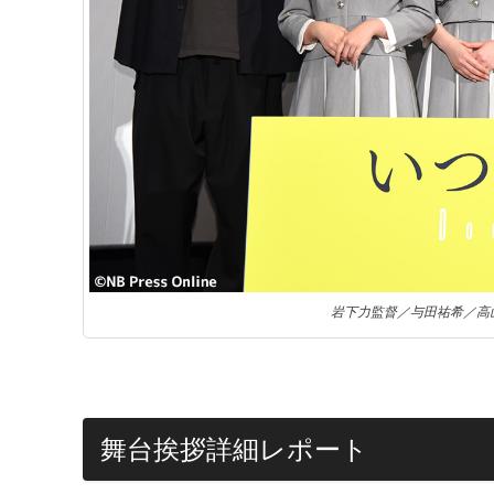
岩下力監督／与田祐希／高
舞台挨拶詳細レポート