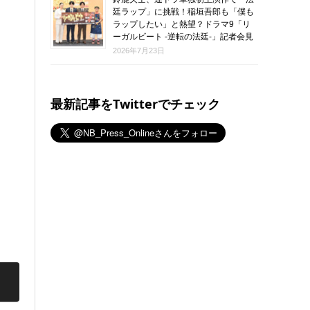
廷ラップ」に挑戦！稲垣吾郎も「僕も
ラップしたい」と熱望？ドラマ9「リ
ーガルビート -逆転の法廷-」記者会見
2026年7月23日
最新記事をTwitterでチェック