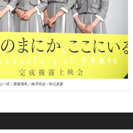
山一実／齋藤飛鳥／梅澤美波／秋元真夏