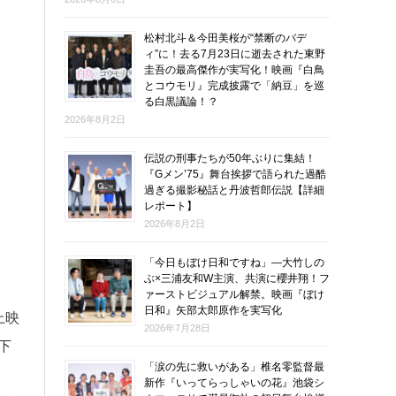
松村北斗＆今田美桜が“禁断のバデ
ィ”に！去る7月23日に逝去された東野
圭吾の最高傑作が実写化！映画『白鳥
とコウモリ』完成披露で「納豆」を巡
る白黒議論！？
2026年8月2日
伝説の刑事たちが50年ぶりに集結！
『Gメン’75』舞台挨拶で語られた過酷
過ぎる撮影秘話と丹波哲郎伝説【詳細
レポート】
2026年8月2日
「今日もぼけ日和ですね」―大竹しの
ぶ×三浦友和W主演、共演に櫻井翔！フ
ァーストビジュアル解禁。映画『ぼけ
日和』矢部太郎原作を実写化
上映
2026年7月28日
下
「涙の先に救いがある」椎名零監督最
新作『いってらっしゃいの花』池袋シ