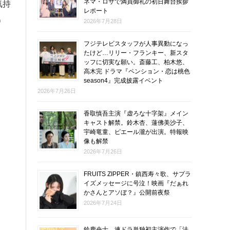
ネマ・ロサで満員御礼の初日舞台挨拶
気持
レポート
）
2026年7月28日
フジテレビスタッフが人事異動になっ
たけど…リリー・フランキー、新スタ
ッフに切実な願い。斎藤工、柏木悠、
高木完 ドラマ『ペンション・恋は桃色
season4』完成披露イベント
2026年7月26日
香取慎吾主演『虚ろな十字架』メイン
キャスト解禁。鈴木杏、蓮佛美沙子、
宇崎竜童、ピエール瀧が出演。特報映
像も解禁
2026年7月26日
FRUITS ZIPPER・鎮西寿々歌、サプラ
イズメッセージに号泣！映画『だぁれ
かさんとアソぼ？』公開前夜祭
2026年7月24日
鈴鹿央士、連ドラ単独初主演作で「法