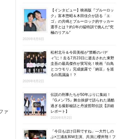
【インタビュー】映画版『ブルーロッ
ク』富本惣昭＆木田佳介が語る「エ
ゴ」の共鳴とブルーロック的サッカー
選手とは？約1年の猛特訓で挑んだ“究
極のリアル”
2026年8月6日
松村北斗＆今田美桜が“禁断のバデ
ィ”に！去る7月23日に逝去された東野
圭吾の最高傑作が実写化！映画『白鳥
とコウモリ』完成披露で「納豆」を巡
る白黒議論！？
2026年8月2日
伝説の刑事たちが50年ぶりに集結！
『Gメン’75』舞台挨拶で語られた過酷
過ぎる撮影秘話と丹波哲郎伝説【詳細
ファ
レポート】
2026年8月2日
「今日もぼけ日和ですね」―大竹しの
ぶ×三浦友和W主演、共演に櫻井翔！フ