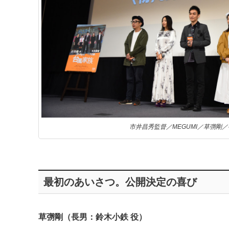
市井昌秀監督／MEGUMI／草彅剛
最初のあいさつ。公開決定の喜び
草彅剛（長男：鈴木小鉄 役）