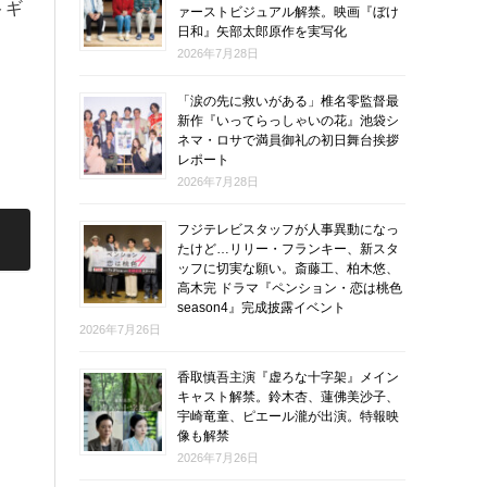
トギ
ァーストビジュアル解禁。映画『ぼけ
日和』矢部太郎原作を実写化
2026年7月28日
「涙の先に救いがある」椎名零監督最
新作『いってらっしゃいの花』池袋シ
ネマ・ロサで満員御礼の初日舞台挨拶
レポート
2026年7月28日
フジテレビスタッフが人事異動になっ
たけど…リリー・フランキー、新スタ
ッフに切実な願い。斎藤工、柏木悠、
高木完 ドラマ『ペンション・恋は桃色
season4』完成披露イベント
2026年7月26日
香取慎吾主演『虚ろな十字架』メイン
キャスト解禁。鈴木杏、蓮佛美沙子、
宇崎竜童、ピエール瀧が出演。特報映
像も解禁
2026年7月26日