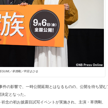
EGUMI／草彅剛／甲田まひる
事件の影響で、一時公開延期とはなるものの、公開を待ち望む
開決定となった。
ット祈念の初お披露目試写イベントが実施され、主演・草彅剛、