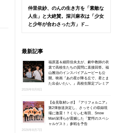
仲里依紗、のんの生き方を「素敵な
人生」と大絶賛。深川麻衣は「少女
と少年が合わさった方」ド...
最新記事
福原遥＆細田佳央太が、劇中教師の衣
裳で高校生たちの質問に直接回答。福
山雅治のインスパイアムービーも公
開。映画『あの星が降る丘で、君とま
た出会いたい。』高校生限定プレミア
2026年8月8日
【会見取材レポ】『アリフォルニア』
第2弾放送決定し、さっそくの収録現
場に激震！？くりぃむ有田、Snow
Man深澤らが震撼した「驚愕のスペシ
ャルゲスト」参戦を予告
2026年8月7日