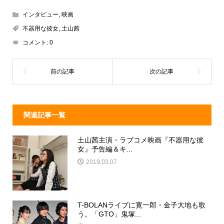
e
e
e
c
インタビュー
,
映画
a
n
e
不器用な彼女
,
土山茜
d
a
b
コメント:
0
s
o
o
k
関連記事一覧
土山茜主演・ラブコメ映画『不器用な彼
女』予告編＆キ...
2019.03.07
T-BOLANライブに寛一郎・金子大地も歌
う。「GTO」鬼塚...