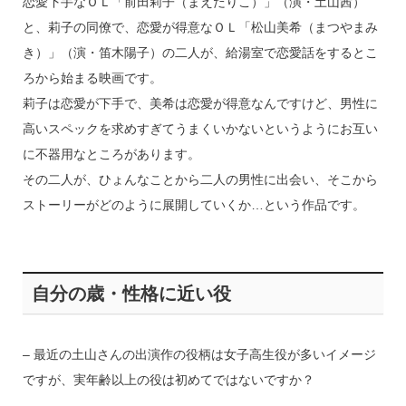
恋愛下手なＯＬ「前田莉子（まえだりこ）」（演・土山茜）
と、莉子の同僚で、恋愛が得意なＯＬ「松山美希（まつやまみ
き）」（演・笛木陽子）の二人が、給湯室で恋愛話をするとこ
ろから始まる映画です。
莉子は恋愛が下手で、美希は恋愛が得意なんですけど、男性に
高いスペックを求めすぎてうまくいかないというようにお互い
に不器用なところがあります。
その二人が、ひょんなことから二人の男性に出会い、そこから
ストーリーがどのように展開していくか…という作品です。
自分の歳・性格に近い役
– 最近の土山さんの出演作の役柄は女子高生役が多いイメージ
ですが、実年齢以上の役は初めてではないですか？