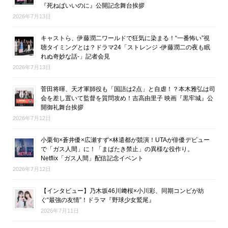
『死ねばいいのに』公開記念舞台挨拶
2026年7月13日
キャストら、伊藤潤二ワールドで狂気に染まる！“一番怖い”視
聴タイミングとは？ドラマ24「ストレンジ -伊藤潤二の夜も眠
れぬ奇妙な話-」記者会見
2026年7月13日
菅田将暉、天才軍師役も「国語は2点」と自虐！？本木雅弘は司
会を差し置いて監督を質問攻め！吉高由里子 映画『黒牢城』公
開御礼舞台挨拶
2026年7月12日
小栗旬×蒼井優×広瀬すず×林遣都が競演！UTAが俳優デビュー
で「ガス人間」に！「まばたき禁止」の異様な役作り。
Netflix「ガス人間」配信記念イベント
2026年7月12日
【インタビュー】乃木坂46川﨑桜×小川彩、同期コンビが紡
ぐ“最強の友情”！ドラマ『野球少女鷲尾』
2026年7月11日