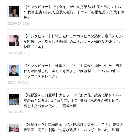
【インタビュー】『侍タイ』が生んだ第2の主役・田村ツトム。
50代初主演で挑んだ座長の覚悟。ドラマ『心配無用ノ介 天下御
免』
2026年7月16日
【インタビュー】日常が狂い出すコンビニの恐怖。唐田えりか
が体感した、瑞々しき岩崎組のエネルギーと物作りの楽しさ。
映画『チルド』
2026年7月16日
【インタビュー】「俳優としてとても幸せな経験でした」円井
わんが体感した、美しくも悍ましい伊藤潤二ワールドの魅力。
ドラマ『ストレンジ』
2026年7月16日
【福原遥＆出口夏希】大ヒット作『あの花』続編に驚き！777
本の百合に囲まれた“百合プレミア” 映画『あの星が降る丘で、
君とまた出会いたい。』完成披露
2026年7月13日
【凍結注意!?】京極夏彦「SNS投稿時は気をつけて！」 奈緒＆
伊東蒼、初日に劇場でお忍び鑑賞！「バレずに泣いた」映画