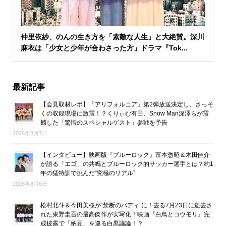
仲里依紗、のんの生き方を「素敵な人生」と大絶賛。深川
麻衣は「少女と少年が合わさった方」ドラマ『Tok...
最新記事
【会見取材レポ】『アリフォルニア』第2弾放送決定し、さっそ
くの収録現場に激震！？くりぃむ有田、Snow Man深澤らが震
撼した「驚愕のスペシャルゲスト」参戦を予告
2026年8月7日
【インタビュー】映画版『ブルーロック』富本惣昭＆木田佳介
が語る「エゴ」の共鳴とブルーロック的サッカー選手とは？約1
年の猛特訓で挑んだ“究極のリアル”
2026年8月6日
松村北斗＆今田美桜が“禁断のバディ”に！去る7月23日に逝去さ
れた東野圭吾の最高傑作が実写化！映画『白鳥とコウモリ』完
成披露で「納豆」を巡る白黒議論！？