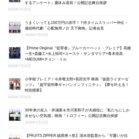
するアンケート』夏休み直前！公開記念舞台挨拶
2026年7月22日
うまくいっても100万円の赤字！？侍タイムスリッパー外伝・
連続時代劇「心配無用ノ介 天下御免」記者会見
2026年7月22日
【Prime Original『犯罪者』ブルーカーペット・プレミア】高橋
一生×斎藤工×水上恒司×ユースケ・サンタマリア×青木崇高
×MEGUMI×チョン・イル
2026年7月22日
小学校プレミア！今井竜太郎×長田光平 映画『仮面ライダーゼ
ッツ』『超宇宙刑事ギャバンインフィニティ』【夢を叶える！
特別授業】
2026年7月21日
30年来の友人・井浦新＆市川実和子が夫婦役に「私たちにしか
出せない空気感」映画『トロフィー』公開記念舞台挨拶
2026年7月21日
【FRUITS ZIPPER 鎮西寿々歌】清水崇監督から「可愛いが出