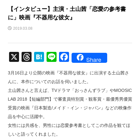
【インタビュー】主演・土山茜「恋愛の参考書
に」映画『不器用な彼女』
2019.03.08
X
T
H
Li
F
Share
hr
at
n
a
3月16日より公開の映画『不器用な彼女』に出演する土山茜さ
e
e
e
c
んに、本作についてのお話を伺いました。
a
n
e
土山茜さんと言えば、TVドラマ「おっさんずラブ」やMOOSIC
d
a
b
LAB 2018【短編部門】で審査員特別賞・観客賞・最優秀男優賞
s
o
受賞の映画『日本製造/メイド・イン・ジャパン』などの映像作
o
品を中心に活躍中。
k
女性には共感を、男性には恋愛参考書としてこの作品を観てほ
しいと語ってくれました。