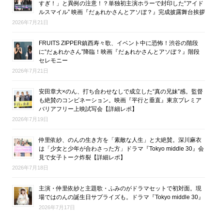
すぎ！」と異例の注意！？単独初主演ホラーで封印した“アイド
ルスマイル” 映画『だぁれかさんとアソぼ？』完成披露舞台挨拶
2026年7月21日
FRUITS ZIPPER鎮西寿々歌、イベント中に恐怖！渋谷の階段
に“だぁれかさん”降臨！映画『だぁれかさんとアソぼ？』階段
セレモニー
2026年7月21日
安田章大×のん、打ち合わせなしで成立した“真の兄妹”感。監督
も絶賛のコンビネーション。映画『平行と垂直』東京プレミア
バリアフリー上映試写会【詳細レポ】
2026年7月19日
仲里依紗、のんの生き方を「素敵な人生」と大絶賛。深川麻衣
は「少女と少年が合わさった方」ドラマ『Tokyo middle 30』会
見で女子トーク炸裂【詳細レポ】
2026年7月18日
主演・仲里依紗と主題歌・ふみのがドラマセットで初対面。現
場ではのんの誕生日サプライズも。ドラマ『Tokyo middle 30』
2026年7月17日