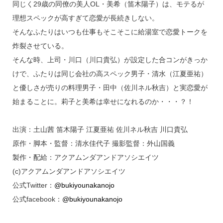
同じく29歳の同僚の美人OL・美希（笛木陽子）は、モテるが
理想スペックが高すぎて恋愛が長続きしない。
そんなふたりはいつも仕事もそこそこに給湯室で恋愛トークを
炸裂させている。
そんな時、上司・川口（川口貴弘）が設定した合コンがきっか
けで、ふたりは同じ会社の高スペック男子・清水（江夏亜祐）
と優しさが売りの料理男子・田中（佐川ネル秋吉）と実恋愛が
始まることに。莉子と美希は幸せになれるのか・・・？！
出演：土山茜 笛木陽子 江夏亜祐 佐川ネル秋吉 川口貴弘
原作・脚本・監督：清水佳代子 撮影監督：外山国義
製作・配給：アクアムンダアンドアソシエイツ
(c)アクアムンダアンドアソシエイツ
公式Twitter：
@bukiyounakanojo
公式facebook：
@bukiyounakanojo