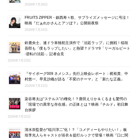
2026年7月26日
FRUITS ZIPPER・鎮西寿々歌、サプライズメッセージに号泣！
映画『だぁれかさんとアソぼ？』公開前夜祭
2026年7月24日
鈴鹿央士、連ドラ単独初主演作で「法廷ラップ」に挑戦！稲垣
吾郎も「僕もラップしたい」と熱望？ドラマ9「リーガルビート
-逆転の法廷-」記者会見
2026年7月23日
『サイボーグ009 ネメシス』先行上映会レポート：梶裕貴、中
村悠一、早見沙織が語る「不変のテーマ」と「新たな正義」
2026年7月22日
染谷将太は“ステルス”の権化！？唐田えりか＆くるまも驚愕の
「現場での異常な存在感」の正体とは？映画『チルド』初日舞
台挨拶
2026年7月22日
清水崇監督が“稲川淳二”化！？「コメディーもやりたい！」板
垣李光人らキャストが浴衣＆提灯ルックで登場！映画『口に関