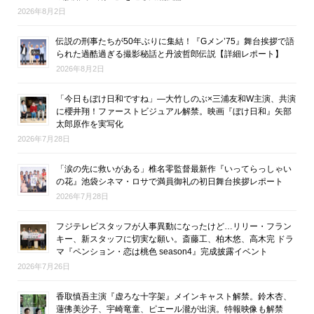
2026年8月2日
伝説の刑事たちが50年ぶりに集結！『Gメン’75』舞台挨拶で語
られた過酷過ぎる撮影秘話と丹波哲郎伝説【詳細レポート】
2026年8月2日
「今日もぼけ日和ですね」―大竹しのぶ×三浦友和W主演、共演
に櫻井翔！ファーストビジュアル解禁。映画『ぼけ日和』矢部
太郎原作を実写化
2026年7月28日
「涙の先に救いがある」椎名零監督最新作『いってらっしゃい
の花』池袋シネマ・ロサで満員御礼の初日舞台挨拶レポート
2026年7月28日
フジテレビスタッフが人事異動になったけど…リリー・フラン
キー、新スタッフに切実な願い。斎藤工、柏木悠、高木完 ドラ
マ『ペンション・恋は桃色 season4』完成披露イベント
2026年7月26日
香取慎吾主演『虚ろな十字架』メインキャスト解禁。鈴木杏、
蓮佛美沙子、宇崎竜童、ピエール瀧が出演。特報映像も解禁