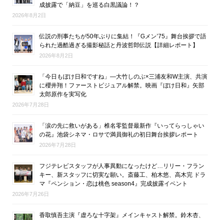
成披露で「納豆」を巡る白黒議論！？
2026年8月2日
伝説の刑事たちが50年ぶりに集結！『Gメン’75』舞台挨拶で語
られた過酷過ぎる撮影秘話と丹波哲郎伝説【詳細レポート】
2026年8月2日
「今日もぼけ日和ですね」―大竹しのぶ×三浦友和W主演、共演
に櫻井翔！ファーストビジュアル解禁。映画『ぼけ日和』矢部
太郎原作を実写化
2026年7月28日
「涙の先に救いがある」椎名零監督最新作『いってらっしゃい
の花』池袋シネマ・ロサで満員御礼の初日舞台挨拶レポート
2026年7月28日
フジテレビスタッフが人事異動になったけど…リリー・フラン
キー、新スタッフに切実な願い。斎藤工、柏木悠、高木完 ドラ
マ『ペンション・恋は桃色 season4』完成披露イベント
2026年7月26日
香取慎吾主演『虚ろな十字架』メインキャスト解禁。鈴木杏、