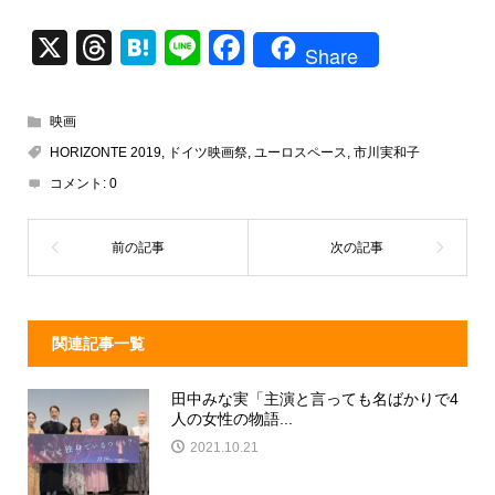
X
T
H
Li
F
Share
hr
at
n
a
e
e
e
c
映画
a
n
e
HORIZONTE 2019
,
ドイツ映画祭
,
ユーロスペース
,
市川実和子
d
a
b
コメント:
0
s
o
o
k
関連記事一覧
田中みな実「主演と言っても名ばかりで4
人の女性の物語...
2021.10.21