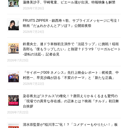
蓮佛美沙子、宇崎竜童、ピエール瀧が出演。特報映像も解禁
2026年7月26日
FRUITS ZIPPER・鎮西寿々歌、サプライズメッセージに号泣！
映画『だぁれかさんとアソぼ？』公開前夜祭
2026年7月24日
鈴鹿央士、連ドラ単独初主演作で「法廷ラップ」に挑戦！稲垣
吾郎も「僕もラップしたい」と熱望？ドラマ9「リーガルビート
-逆転の法廷-」記者会見
2026年7月23日
『サイボーグ009 ネメシス』先行上映会レポート：梶裕貴、中
村悠一、早見沙織が語る「不変のテーマ」と「新たな正義」
2026年7月22日
染谷将太は“ステルス”の権化！？唐田えりか＆くるまも驚愕の
「現場での異常な存在感」の正体とは？映画『チルド』初日舞
台挨拶
2026年7月22日
清水崇監督が“稲川淳二”化！？「コメディーもやりたい！」板