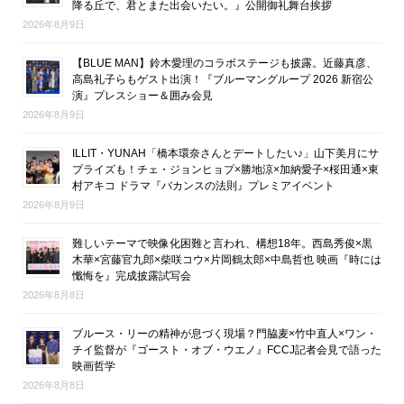
降る丘で、君とまた出会いたい。』公開御礼舞台挨拶
2026年8月9日
【BLUE MAN】鈴木愛理のコラボステージも披露。近藤真彦、
高島礼子らもゲスト出演！『ブルーマングループ 2026 新宿公
演』プレスショー＆囲み会見
2026年8月9日
ILLIT・YUNAH「橋本環奈さんとデートしたい♪」山下美月にサ
プライズも！チェ・ジョンヒョプ×勝地涼×加納愛子×桜田通×東
村アキコ ドラマ『バカンスの法則』プレミアイベント
2026年8月9日
難しいテーマで映像化困難と言われ、構想18年。西島秀俊×黒
木華×宮藤官九郎×柴咲コウ×片岡鶴太郎×中島哲也 映画『時には
懺悔を』完成披露試写会
2026年8月8日
ブルース・リーの精神が息づく現場？門脇麦×竹中直人×ワン・
チイ監督が『ゴースト・オブ・ウエノ』FCCJ記者会見で語った
映画哲学
2026年8月8日