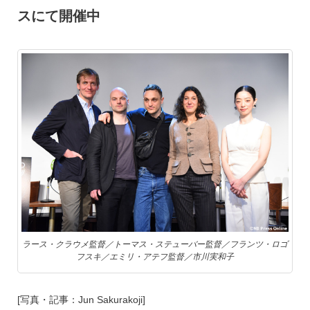
スにて開催中
ラース・クラウメ監督／トーマス・ステューバー監督／フランツ・ロゴ
フスキ／エミリ・アテフ監督／市川実和子
[写真・記事：Jun Sakurakoji]