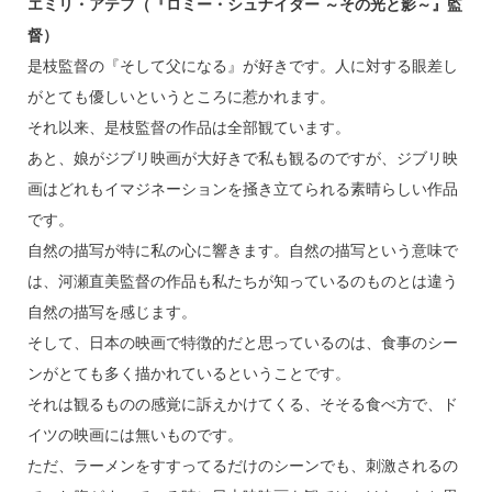
エミリ・アテフ（『ロミー・シュナイダー ～その光と影～』監
督）
是枝監督の『そして父になる』が好きです。人に対する眼差し
がとても優しいというところに惹かれます。
それ以来、是枝監督の作品は全部観ています。
あと、娘がジブリ映画が大好きで私も観るのですが、ジブリ映
画はどれもイマジネーションを掻き立てられる素晴らしい作品
です。
自然の描写が特に私の心に響きます。自然の描写という意味で
は、河瀬直美監督の作品も私たちが知っているのものとは違う
自然の描写を感じます。
そして、日本の映画で特徴的だと思っているのは、食事のシー
ンがとても多く描かれているということです。
それは観るものの感覚に訴えかけてくる、そそる食べ方で、ド
イツの映画には無いものです。
ただ、ラーメンをすすってるだけのシーンでも、刺激されるの