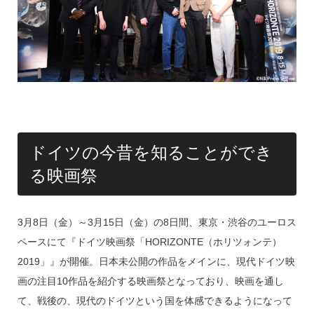
o
k
ドイツの今昔を知ることができ
る映画祭
3月8日（金）～3月15日（金）の8日間、東京・渋谷のユーロス
ペースにて『ドイツ映画祭「HORIZONTE（ホリツォンテ）
2019」』が開催。日本未公開の作品をメインに、現代ドイツ映
画の注目10作品を紹介する映画祭となっており、映画を通し
て、戦後の、現代のドイツという国を体感できるようになって