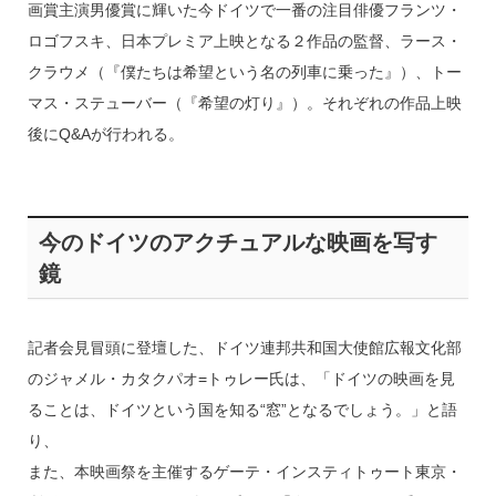
画賞主演男優賞に輝いた今ドイツで一番の注目俳優フランツ・
ロゴフスキ、日本プレミア上映となる２作品の監督、ラース・
クラウメ（『僕たちは希望という名の列車に乗った』）、トー
マス・ステューバー（『希望の灯り』）。それぞれの作品上映
後にQ&Aが行われる。
今のドイツのアクチュアルな映画を写す
鏡
記者会見冒頭に登壇した、ドイツ連邦共和国大使館広報文化部
のジャメル・カタクパオ=トゥレー氏は、「ドイツの映画を見
ることは、ドイツという国を知る“窓”となるでしょう。」と語
り、
また、本映画祭を主催するゲーテ・インスティトゥート東京・