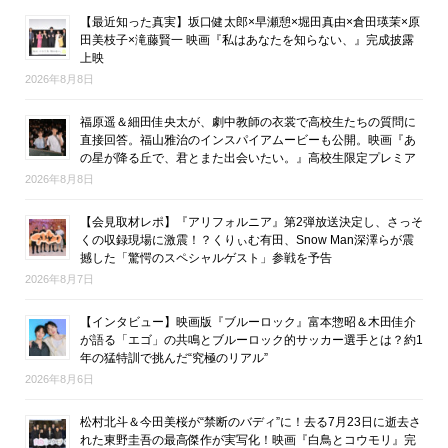
【最近知った真実】坂口健太郎×早瀬憩×堀田真由×倉田瑛茉×原
田美枝子×滝藤賢一 映画『私はあなたを知らない、』完成披露
上映
2026年8月8日
福原遥＆細田佳央太が、劇中教師の衣裳で高校生たちの質問に
直接回答。福山雅治のインスパイアムービーも公開。映画『あ
の星が降る丘で、君とまた出会いたい。』高校生限定プレミア
2026年8月8日
【会見取材レポ】『アリフォルニア』第2弾放送決定し、さっそ
くの収録現場に激震！？くりぃむ有田、Snow Man深澤らが震
撼した「驚愕のスペシャルゲスト」参戦を予告
2026年8月7日
【インタビュー】映画版『ブルーロック』富本惣昭＆木田佳介
が語る「エゴ」の共鳴とブルーロック的サッカー選手とは？約1
年の猛特訓で挑んだ“究極のリアル”
2026年8月6日
松村北斗＆今田美桜が“禁断のバディ”に！去る7月23日に逝去さ
れた東野圭吾の最高傑作が実写化！映画『白鳥とコウモリ』完