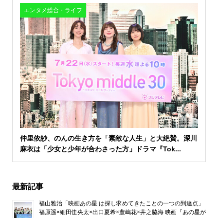
エンタメ総合・ライフ
仲里依紗、のんの生き方を「素敵な人生」と大絶賛。深川
麻衣は「少女と少年が合わさった方」ドラマ『Tok...
最新記事
福山雅治「映画あの星 は探し求めてきたことの一つの到達点」
福原遥×細田佳央太×出口夏希×豊嶋花×井之脇海 映画『あの星が