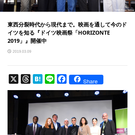
東西分裂時代から現代まで。映画を通して今のド
イツを知る『ドイツ映画祭「HORIZONTE
2019」』開催中
2019.03.09
X
T
H
Li
F
Share
hr
at
n
a
e
e
e
c
a
n
e
d
a
b
s
o