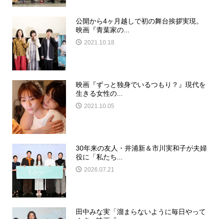
公開から4ヶ月越しで初の舞台挨拶実現。
映画『青葉家の...
2021.10.18
映画『ずっと独身でいるつもり？』現代を
生きる女性の...
2021.10.05
30年来の友人・井浦新＆市川実和子が夫婦
役に「私たち...
2026.07.21
田中みな実「溜まらないように毎日やって