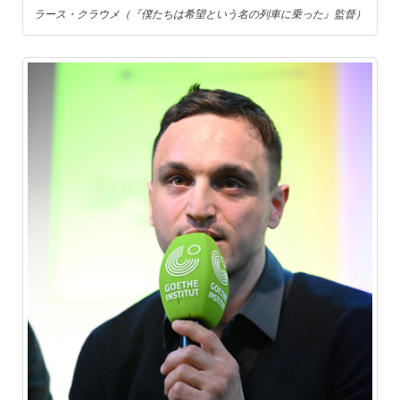
ラース・クラウメ（『僕たちは希望という名の列車に乗った』監督）