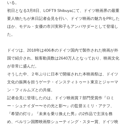
いる。
初日となる3月8日、LOFT9 Shibuyaにて、ドイツ映画界の最重
要人物たちが来日記者会見を行い、ドイツ映画の魅力をPRした
ほか、モデル・女優の市川実和子もアンバサダーとして登場し
た。
ドイツは、2018年は406本のドイツ国内で製作された映画が外
国で紹介され、観客動員数は2640万人となっており、映画文化
が非常に盛んだ。
そうした中、２年ぶりに日本で開催された本映画祭は、ドイツ
文化の振興を担うゲーテ・インスティトゥート東京とジャーマ
ン・フィルムズとの共催。
記者会見に登壇したのは、ドイツ映画賞７部門受賞作『ロミ
ー・シュナイダー〜その光と影〜』の監督エミリ・アテフ、
『希望の灯り』『未来を乗り換えた男』の2作品で主演を務
め、ベルリン国際映画祭シューティング・スター賞、ドイツ映