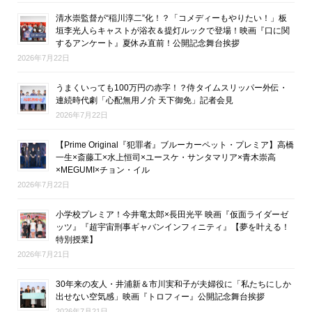
清水崇監督が“稲川淳二”化！？「コメディーもやりたい！」板
垣李光人らキャストが浴衣＆提灯ルックで登場！映画『口に関
するアンケート』夏休み直前！公開記念舞台挨拶
2026年7月22日
うまくいっても100万円の赤字！？侍タイムスリッパー外伝・
連続時代劇「心配無用ノ介 天下御免」記者会見
2026年7月22日
【Prime Original『犯罪者』ブルーカーペット・プレミア】高橋
一生×斎藤工×水上恒司×ユースケ・サンタマリア×青木崇高
×MEGUMI×チョン・イル
2026年7月22日
小学校プレミア！今井竜太郎×長田光平 映画『仮面ライダーゼ
ッツ』『超宇宙刑事ギャバンインフィニティ』【夢を叶える！
特別授業】
2026年7月21日
30年来の友人・井浦新＆市川実和子が夫婦役に「私たちにしか
出せない空気感」映画『トロフィー』公開記念舞台挨拶
2026年7月21日