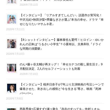
2026年7月11日
【インタビュー】「リアルすぎてしんどい」話題作が実写化！
中沢元紀×秋田汐梨×齊藤なぎさが選ぶ“本当の幸せ。ドラマ『幸
せになりたいマサムネ君』
2026年7月11日
【4ショットインタビュー】藤林泰也も驚愕！ヒロイン・ゆいか
れんの正体は“うるさい小学生”？小栗有以、京典和玖『ドライ
な同期の溺愛癖』
2026年7月10日
のん×藤ヶ谷太輔が再タッグ！「幸せカナコの殺し屋生活２」9
月配信決定、2人のセルフィーショットも到着
2026年7月10日
【インタビュー】桜井日奈子が7年ぶり主演映画の号泣シーンで
爆発させた、剥き出しの感情と“今を生きる”尊さ。映画『死神
バーバー』
2026年7月8日
西島秀俊×広瀬すず×瀬々敬久『存在のすべてを』仲村トオル、