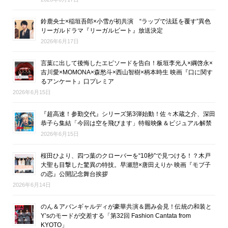
鈴鹿央士×稲垣吾郎×小雪が初共演 “ラップで法廷を覆す”異色
リーガルドラマ『リーガルビート』放送決定
2026年6月17日
言葉に出して後悔したエピソードを告白！板垣李光人×綱啓永×
吉川愛×MOMONA×森愁斗×西山智樹×柄本時生 映画『口に関す
るアンケート』口プレミア
2026年6月15日
『超高速！参勤交代』シリーズ第3弾始動！佐々木蔵之介、深田
恭子ら集結「今回は空を飛びます」特報映像＆ビジュアル解禁
2026年6月15日
桜田ひより、四つ葉のクローバーを“10秒”で見つける！？木戸
大聖も目撃した驚異の特技。早瀬憩×唐田えりか 映画『モブ子
の恋』公開記念舞台挨拶
2026年6月14日
のん＆アバンギャルディが豪華共演＆囲み会見！伝統の和装と
Y’sのモードが交差する「第32回 Fashion Cantata from
KYOTO」