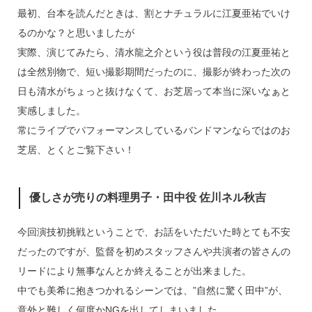
最初、台本を読んだときは、割とナチュラルに江夏亜祐でいけ
るのかな？と思いましたが
実際、演じてみたら、清水龍之介という役は普段の江夏亜祐と
は全然別物で、短い撮影期間だったのに、撮影が終わった次の
日も清水がちょっと抜けなくて、お芝居って本当に深いなぁと
実感しました。
常にライブでパフォーマンスしているバンドマンならではのお
芝居、とくとご覧下さい！
優しさが売りの料理男子・田中役 佐川ネル秋吉
今回演技初挑戦ということで、お話をいただいた時とても不安
だったのですが、監督を初めスタッフさんや共演者の皆さんの
リードにより無事なんとか終えることが出来ました。
中でも美希に抱きつかれるシーンでは、”自然に驚く田中”が、
意外と難しく何度かNGを出してしまいました。