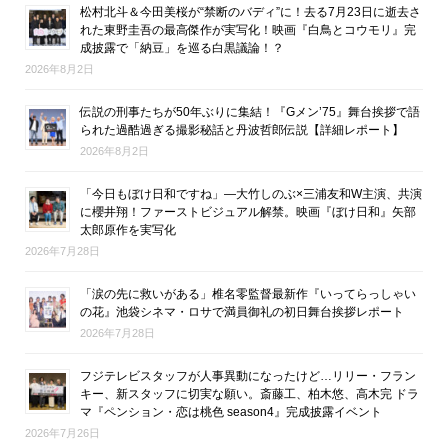
松村北斗＆今田美桜が“禁断のバディ”に！去る7月23日に逝去さ
れた東野圭吾の最高傑作が実写化！映画『白鳥とコウモリ』完
成披露で「納豆」を巡る白黒議論！？
2026年8月2日
伝説の刑事たちが50年ぶりに集結！『Gメン’75』舞台挨拶で語
られた過酷過ぎる撮影秘話と丹波哲郎伝説【詳細レポート】
2026年8月2日
「今日もぼけ日和ですね」―大竹しのぶ×三浦友和W主演、共演
に櫻井翔！ファーストビジュアル解禁。映画『ぼけ日和』矢部
太郎原作を実写化
2026年7月28日
「涙の先に救いがある」椎名零監督最新作『いってらっしゃい
の花』池袋シネマ・ロサで満員御礼の初日舞台挨拶レポート
2026年7月28日
フジテレビスタッフが人事異動になったけど…リリー・フラン
キー、新スタッフに切実な願い。斎藤工、柏木悠、高木完 ドラ
マ『ペンション・恋は桃色 season4』完成披露イベント
2026年7月26日