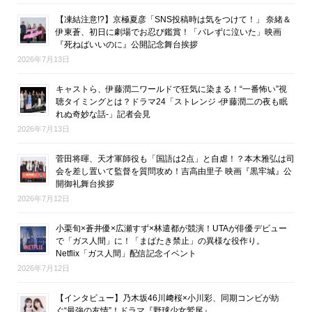
【凍結注意!?】京極夏彦「SNS投稿時は気をつけて！」 奈緒＆
伊東蒼、初日に劇場でお忍び鑑賞！「バレずに泣いた」映画
『死ねばいいのに』公開記念舞台挨拶
2026年7月13日
キャストら、伊藤潤二ワールドで狂気に染まる！“一番怖い”視
聴タイミングとは？ドラマ24「ストレンジ -伊藤潤二の夜も眠
れぬ奇妙な話-」記者会見
2026年7月13日
菅田将暉、天才軍師役も「国語は2点」と自虐！？本木雅弘は司
会を差し置いて監督を質問攻め！吉高由里子 映画『黒牢城』公
開御礼舞台挨拶
2026年7月12日
小栗旬×蒼井優×広瀬すず×林遣都が競演！UTAが俳優デビュー
で「ガス人間」に！「まばたき禁止」の異様な役作り。
Netflix「ガス人間」配信記念イベント
2026年7月12日
【インタビュー】乃木坂46川﨑桜×小川彩、同期コンビが紡
ぐ“最強の友情”！ドラマ『野球少女鷲尾』