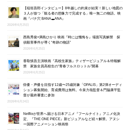
【稲垣吾郎インタビュー】8年越しの約束が結実！新しい地図の
３人が放つ「観る者の想像力で完成する」唯一無二の物語。映
画『バナ穴 BANA🕳ANA』
2026年6月25日
西島秀俊×満島ひかり 映画『時には懺悔を』場面写真解禁 探
偵殺害事件が導く“奇跡の物語”
2026年6月25日
香取慎吾主演映画『高校生家族』ティザービジュアル＆特報解
禁 家族全員高校生の“青春フルスロットル”開幕
2026年6月25日
俳優・声優を目指す12歳〜25歳対象「OPALIS」第2弾オーディ
ション募集開始、育成費用は無料。今泉力哉監督＆門脇康平監
督が最終審査に参加
2026年6月24日
Netflixが世界へ届ける日本アニメ『フールナイト』アニメ化決
定、『THE ONE PIECE』新ビジュアルなど続々解禁。アヌシ
ー国際アニメーション映画祭