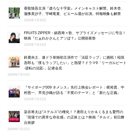
香取慎吾主演『虚ろな十字架』メインキャスト解禁。鈴木杏、
蓮佛美沙子、宇崎竜童、ピエール瀧が出演。特報映像も解禁
2026年7月26日
FRUITS ZIPPER・鎮西寿々歌、サプライズメッセージに号泣！
映画『だぁれかさんとアソぼ？』公開前夜祭
2026年7月24日
鈴鹿央士、連ドラ単独初主演作で「法廷ラップ」に挑戦！稲垣
吾郎も「僕もラップしたい」と熱望？ドラマ9「リーガルビート
-逆転の法廷-」記者会見
2026年7月23日
『サイボーグ009 ネメシス』先行上映会レポート：梶裕貴、中
村悠一、早見沙織が語る「不変のテーマ」と「新たな正義」
2026年7月22日
染谷将太は“ステルス”の権化！？唐田えりか＆くるまも驚愕の
「現場での異常な存在感」の正体とは？映画『チルド』初日舞
台挨拶
2026年7月22日