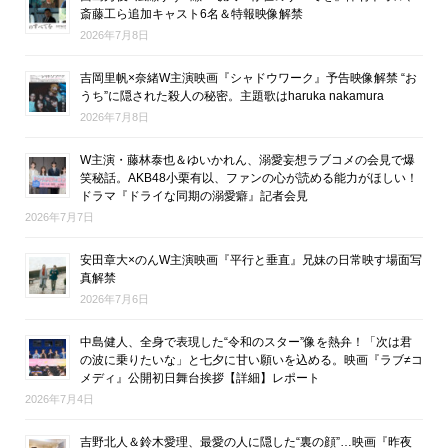
斎藤工ら追加キャスト6名＆特報映像解禁
2026年7月8日
吉岡里帆×奈緒W主演映画『シャドウワーク』予告映像解禁 “お
うち”に隠された殺人の秘密。主題歌はharuka nakamura
2026年7月8日
W主演・藤林泰也＆ゆいかれん、溺愛妄想ラブコメの会見で爆
笑秘話。AKB48小栗有以、ファンの心が読める能力がほしい！
ドラマ『ドライな同期の溺愛癖』記者会見
2026年7月7日
安田章大×のんW主演映画『平行と垂直』兄妹の日常映す場面写
真解禁
2026年7月6日
中島健人、全身で表現した“令和のスター”像を熱弁！「次は君
の波に乗りたいな」と七夕に甘い願いを込める。映画『ラブ≠コ
メディ』公開初日舞台挨拶【詳細】レポート
2026年7月4日
吉野北人＆鈴木愛理、最愛の人に隠した“裏の顔”…映画『昨夜