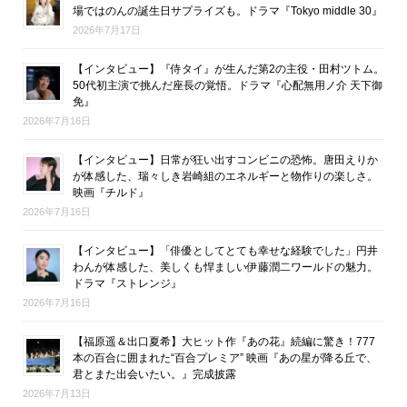
場ではのんの誕生日サプライズも。ドラマ『Tokyo middle 30』
2026年7月17日
【インタビュー】『侍タイ』が生んだ第2の主役・田村ツトム。
50代初主演で挑んだ座長の覚悟。ドラマ『心配無用ノ介 天下御
免』
2026年7月16日
【インタビュー】日常が狂い出すコンビニの恐怖。唐田えりか
が体感した、瑞々しき岩崎組のエネルギーと物作りの楽しさ。
映画『チルド』
2026年7月16日
【インタビュー】「俳優としてとても幸せな経験でした」円井
わんが体感した、美しくも悍ましい伊藤潤二ワールドの魅力。
ドラマ『ストレンジ』
2026年7月16日
【福原遥＆出口夏希】大ヒット作『あの花』続編に驚き！777
本の百合に囲まれた“百合プレミア” 映画『あの星が降る丘で、
君とまた出会いたい。』完成披露
2026年7月13日