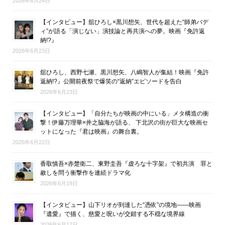
2026年6月24日
【インタビュー】舘ひろし×黒川想矢、世代を超えた“師弟バデ
ィ”が語る「演じない」演技論と再共演への夢。映画『免許返
納!?』
2026年6月23日
舘ひろし、西野七瀬、黒川想矢、八嶋智人が集結！映画『免許
返納!?』公開前夜祭で爆笑の“返納”エピソードを告白
2026年6月23日
【インタビュー】「自分たちが映画の中にいる」メタ構造の衝
撃！伊藤万理華×井之脇海が語る、 下北沢の街が巨大な映画セ
ットになった『君は映画』の舞台裏。
2026年6月22日
香取慎吾×赤楚衛二、東野圭吾『虚ろな十字架』で初共演 罪と
赦しを問う衝撃作を連続ドラマ化
2026年6月19日
【インタビュー】山下リオが到達した“憑依”の境地――映画
『遺愛』で描く、慈愛と呪いが交錯する不穏な境界線
2026年6月17日