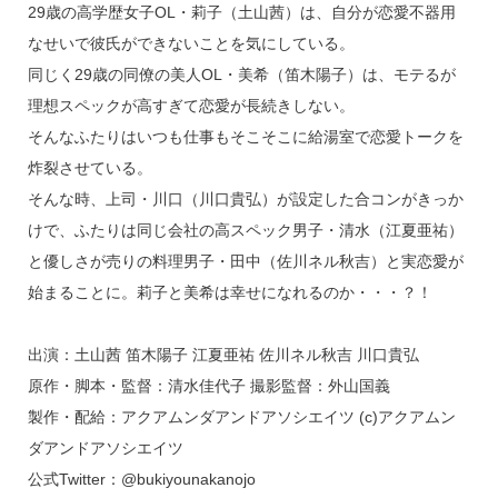
29歳の高学歴女子OL・莉子（土山茜）は、自分が恋愛不器用
なせいで彼氏ができないことを気にしている。
同じく29歳の同僚の美人OL・美希（笛木陽子）は、モテるが
理想スペックが高すぎて恋愛が長続きしない。
そんなふたりはいつも仕事もそこそこに給湯室で恋愛トークを
炸裂させている。
そんな時、上司・川口（川口貴弘）が設定した合コンがきっか
けで、ふたりは同じ会社の高スペック男子・清水（江夏亜祐）
と優しさが売りの料理男子・田中（佐川ネル秋吉）と実恋愛が
始まることに。莉子と美希は幸せになれるのか・・・？！
出演：土山茜 笛木陽子 江夏亜祐 佐川ネル秋吉 川口貴弘
原作・脚本・監督：清水佳代子 撮影監督：外山国義
製作・配給：アクアムンダアンドアソシエイツ (c)アクアムン
ダアンドアソシエイツ
公式Twitter：@bukiyounakanojo