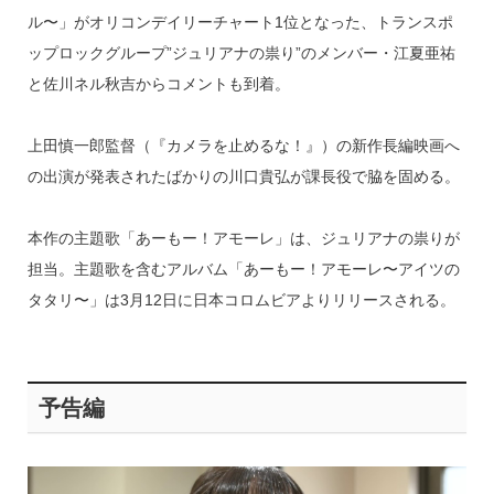
ル〜」がオリコンデイリーチャート1位となった、トランスポ
ップロックグループ”ジュリアナの祟り”のメンバー・江夏亜祐
と佐川ネル秋吉からコメントも到着。
上田慎一郎監督（『カメラを止めるな！』）の新作長編映画へ
の出演が発表されたばかりの川口貴弘が課長役で脇を固める。
本作の主題歌「あーもー！アモーレ」は、ジュリアナの祟りが
担当。主題歌を含むアルバム「あーもー！アモーレ〜アイツの
タタリ〜」は3月12日に日本コロムビアよりリリースされる。
予告編