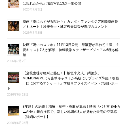
は殺れたかも』場面写真13点一挙公開
2026年7月3日
映画『藁にもすがる獣たち』カナダ・ファンタジア国際映画祭
ノミネート！鈴鹿央士・城定秀夫監督が喜びのコメント
2026年7月3日
映画『呪いのスマホ』11月13日公開！早瀬憩が単独初主演、主
要キャスト7人が解禁。特報映像＆ティザービジュアル6種も解
禁
2026年7月2日
【全校生徒が絶叫と熱狂！】板垣李光人、綱啓永、
MOMONA(ME:I)ら豪華キャストが高校にサプライズ降臨！映画
『口に関するアンケート』学校サプライズイベント詳細レポー
ト
2026年6月29日
8年越しの約束！稲垣・草彅・香取が集結！映画『バナ穴 BANA
🕳ANA』舞台挨拶で、新しい地図の3人が見せた最高の空気感
【詳細レポート】
2026年6月28日