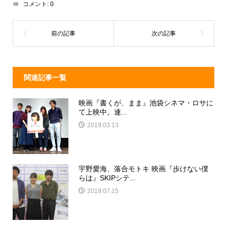
d
a
b
コメント:
0
s
o
o
k
関連記事一覧
映画『書くが、まま』池袋シネマ・ロサに
て上映中。連...
2019.03.13
宇野愛海、落合モトキ 映画『歩けない僕
らは』SKIPシテ...
2019.07.15