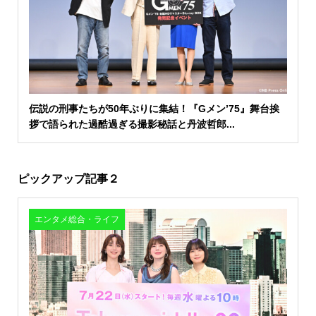
伝説の刑事たちが50年ぶりに集結！『Gメン’75』舞台挨
拶で語られた過酷過ぎる撮影秘話と丹波哲郎...
ピックアップ記事２
エンタメ総合・ライフ