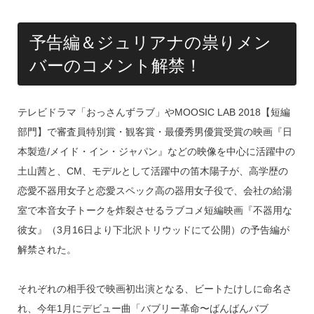
予告編＆ジュリアナの祟りメン
バーのコメント解禁！
テレビドラマ「おっさんずラブ」やMOOSIC LAB 2018【短編
部門】で審査員特別賞・観客賞・最優秀男優賞受賞の映画『日
本製造/メイド・イン・ジャパン』などの映像を中心に活躍中の
土山茜と、CM、モデルとして活躍中の笛木陽子が、高学歴の
恋愛不器用女子と恋愛スペック高の器用女子役で、会社の給湯
室で本音女子トークを炸裂させるラブコメ短編映画『不器用な
彼女』（3月16日より下北沢トリウッドにて公開）の予告編が
解禁された。
それぞれの相手役で映画初出演となる、ビートたけしに命名さ
れ、今年1月にデビュー曲「バブリー革命〜ばんばんバブ