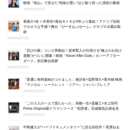
映画『祝山』で見せた“気味が悪い”ほど振り切った演技の裏側
2026年6月12日
基俊介×佐々木美玲×落合モトキが3年ぶり集結！アドリブ合戦
でカオスな予感？舞台『ぴーすおぶせーふ』ゲネプロ＆囲み取
材
2026年6月12日
『忍びの家』コンビ再集結！賀来賢人が仕掛ける“極上のお化け
屋敷”がついに開幕！映画『Never After Dark／ネバーアフター
ダーク』初日舞台挨拶
2026年6月12日
「普通に有村架純がコケました」南沙良×塩野瑛久×青木柚 映画
『マジカル・シークレット・ツアー』ジャパンプレミア
2026年6月12日
「この３人の一人で居たかった」高橋一生×斎藤工×水上恒司
Prime Original新ドラマシリーズ『犯罪者』完成報告記者会見
2026年6月12日
中島健人が“ハーフドキュメンタリー”と語る自信作！長濱ねる