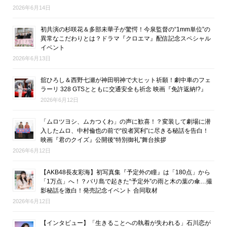
2026年6月14日
初共演の杉咲花＆多部未華子が驚愕！今泉監督の“1mm単位”の
異常なこだわりとは？ドラマ『クロエマ』配信記念スペシャル
イベント
2026年6月13日
舘ひろし＆西野七瀬が神田明神で大ヒット祈願！劇中車のフェ
ラーリ 328 GTSとともに交通安全も祈念 映画『免許返納!?』
2026年6月12日
「ムロツヨシ、ムカつくわ」の声に歓喜！？変装して劇場に潜
入したムロ、中村倫也の前で“役者冥利”に尽きる秘話を告白！
映画『君のクイズ』公開後“特別御礼”舞台挨拶
2026年6月12日
【AKB48長友彩海】初写真集『予定外の瞳』は「180点」から
「1万点」へ！？バリ島で起きた“予定外”の雨と木の葉の傘…撮
影秘話を激白！発売記念イベント 合同取材
2026年6月12日
【インタビュー】「生きることへの執着が失われる」石川恋が