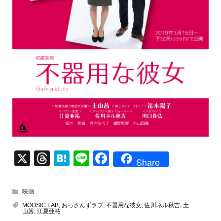
X
T
H
Li
F
Share
hr
at
n
a
e
e
e
c
映画
a
n
e
MOOSIC LAB
,
おっさんずラブ
,
不器用な彼女
,
佐川ネル秋吉
,
土
山茜
,
江夏亜祐