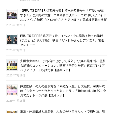
【FRUITS ZIPPER 鎮西寿々歌】清水崇監督から「可愛いが出
すぎ！」と異例の注意！？単独初主演ホラーで封印した“アイド
ルスマイル” 映画『だぁれかさんとアソぼ？』完成披露舞台挨拶
2026年7月21日
FRUITS ZIPPER鎮西寿々歌、イベント中に恐怖！渋谷の階段
に“だぁれかさん”降臨！映画『だぁれかさんとアソぼ？』階段
セレモニー
2026年7月21日
安田章大×のん、打ち合わせなしで成立した“真の兄妹”感。監督
も絶賛のコンビネーション。映画『平行と垂直』東京プレミア
バリアフリー上映試写会【詳細レポ】
2026年7月19日
仲里依紗、のんの生き方を「素敵な人生」と大絶賛。深川麻衣
は「少女と少年が合わさった方」ドラマ『Tokyo middle 30』会
見で女子トーク炸裂【詳細レポ】
2026年7月18日
主演・仲里依紗と主題歌・ふみのがドラマセットで初対面。現