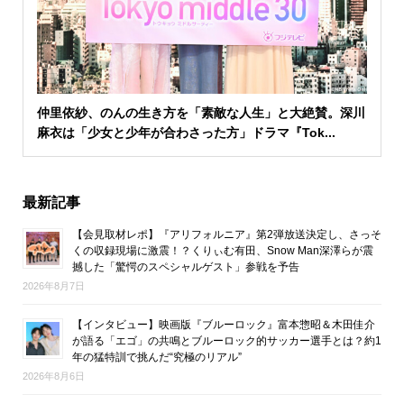
仲里依紗、のんの生き方を「素敵な人生」と大絶賛。深川
麻衣は「少女と少年が合わさった方」ドラマ『Tok...
最新記事
【会見取材レポ】『アリフォルニア』第2弾放送決定し、さっそ
くの収録現場に激震！？くりぃむ有田、Snow Man深澤らが震
撼した「驚愕のスペシャルゲスト」参戦を予告
2026年8月7日
【インタビュー】映画版『ブルーロック』富本惣昭＆木田佳介
が語る「エゴ」の共鳴とブルーロック的サッカー選手とは？約1
年の猛特訓で挑んだ“究極のリアル”
2026年8月6日