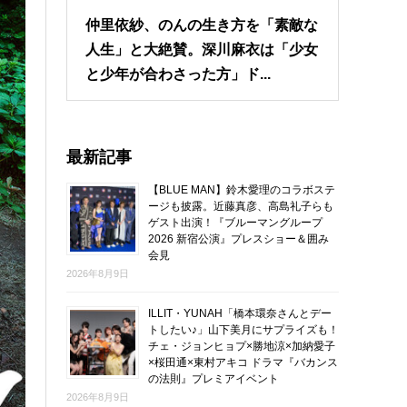
仲里依紗、のんの生き方を「素敵な
人生」と大絶賛。深川麻衣は「少女
と少年が合わさった方」ド...
最新記事
【BLUE MAN】鈴木愛理のコラボステ
ージも披露。近藤真彦、高島礼子らも
ゲスト出演！『ブルーマングループ
2026 新宿公演』プレスショー＆囲み
会見
2026年8月9日
ILLIT・YUNAH「橋本環奈さんとデー
トしたい♪」山下美月にサプライズも！
チェ・ジョンヒョプ×勝地涼×加納愛子
×桜田通×東村アキコ ドラマ『バカンス
の法則』プレミアイベント
2026年8月9日