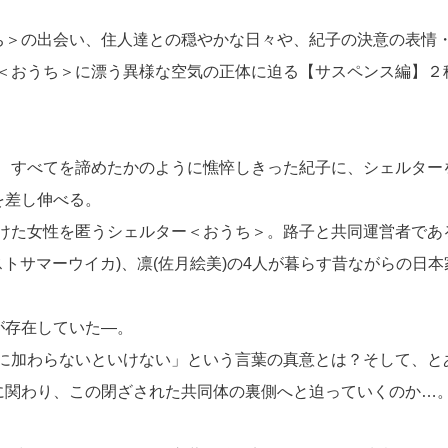
うち＞の出会い、住人達との穏やかな日々や、紀子の決意の表情
＜おうち＞に漂う異様な空気の正体に迫る【サスペンス編】２
、すべてを諦めたかのように憔悴しきった紀子に、シェルター
を差し伸べる。
けた女性を匿うシェルター＜おうち＞。路子と共同運営者であ
ーストサマーウイカ)、凛(佐月絵美)の4人が暮らす昔ながらの日本
が存在していた―。
に加わらないといけない」という言葉の真意とは？そして、と
うに関わり、この閉ざされた共同体の裏側へと迫っていくのか…