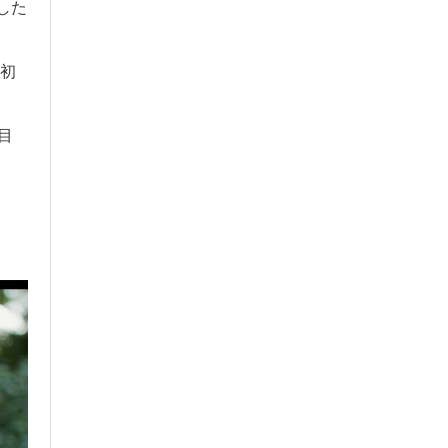
した
も初
目