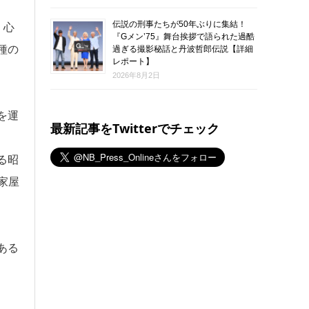
伝説の刑事たちが50年ぶりに集結！
・心
『Gメン’75』舞台挨拶で語られた過酷
種の
過ぎる撮影秘話と丹波哲郎伝説【詳細
レポート】
2026年8月2日
を運
最新記事をTwitterでチェック
る昭
家屋
ある
。