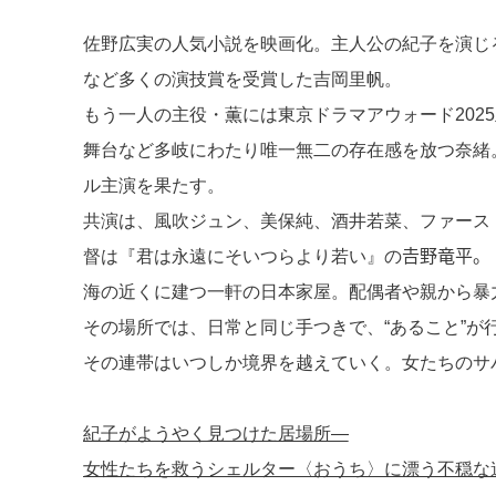
d
a
b
佐野広実の人気小説を映画化。主人公の紀子を演じ
s
o
など多くの演技賞を受賞した吉岡里帆。
o
もう一人の主役・薫には東京ドラマアウォード202
k
舞台など多岐にわたり唯一無二の存在感を放つ奈緒
ル主演を果たす。
共演は、風吹ジュン、美保純、酒井若菜、ファース
督は『君は永遠にそいつらより若い』の𠮷野竜平。
海の近くに建つ一軒の日本家屋。配偶者や親から暴
その場所では、日常と同じ手つきで、“あること”が
その連帯はいつしか境界を越えていく。女たちのサ
紀子がようやく見つけた居場所―
女性たちを救うシェルター〈おうち〉に漂う不穏な