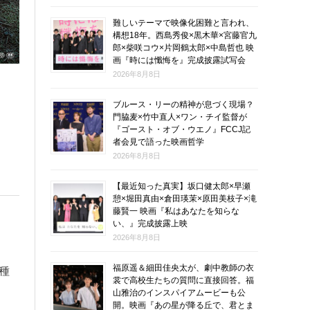
難しいテーマで映像化困難と言われ、
構想18年。西島秀俊×黒木華×宮藤官九
郎×柴咲コウ×片岡鶴太郎×中島哲也 映
画『時には懺悔を』完成披露試写会
2026年8月8日
ブルース・リーの精神が息づく現場？
門脇麦×竹中直人×ワン・チイ監督が
『ゴースト・オブ・ウエノ』FCCJ記
者会見で語った映画哲学
2026年8月8日
【最近知った真実】坂口健太郎×早瀬
憩×堀田真由×倉田瑛茉×原田美枝子×滝
藤賢一 映画『私はあなたを知らな
い、』完成披露上映
2026年8月8日
福原遥＆細田佳央太が、劇中教師の衣
種
裳で高校生たちの質問に直接回答。福
山雅治のインスパイアムービーも公
開。映画『あの星が降る丘で、君とま