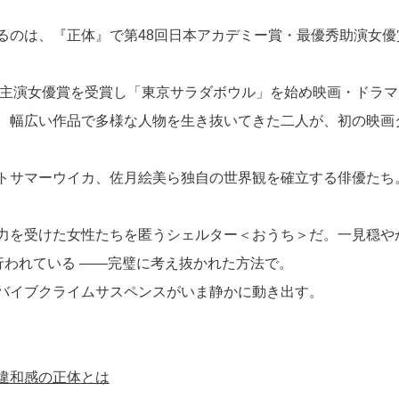
るのは、『正体』で第48回日本アカデミー賞・最優秀助演女優
5主演女優賞を受賞し「東京サラダボウル」を始め映画・ドラマ
。幅広い作品で多様な人物を生き抜いてきた二人が、初の映画
トサマーウイカ、佐月絵美ら独自の世界観を確立する俳優たち
力を受けた女性たちを匿うシェルター＜おうち＞だ。一見穏や
行われている ――完璧に考え抜かれた方法で。
バイブクライムサスペンスがいま静かに動き出す。
違和感の正体とは