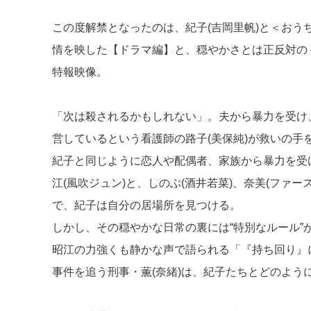
この度解禁となったのは、紀子(吉岡里帆)と＜お
情を映した【ドラマ編】と、穏やかさとは正反対の
特報映像。
「次は殺されるかもしれない」。夫から暴力を受け
営しているという看護師の路子(美保純)が救いの手
紀子と同じように恋人や配偶者、家族から暴力を受
江(風吹ジュン)と、しのぶ(酒井若菜)、奈美(ファ
で、紀子は自分の居場所を見つける。
しかし、その穏やかな日常の裏には“特別なルール”
昭江の力強くも静かな声で語られる「『持ち回り』
事件を追う刑事・薫(奈緒)は、紀子たちとどのよ