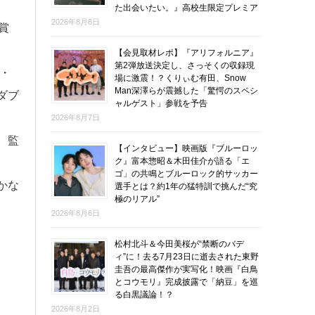
た出会いたい。』高校生限定プレミア
2026年8月8日
賞
【会見取材レポ】『アリフォルニア』
第2弾放送決定し、さっそくの収録現
・
場に激震！？くりぃむ有田、Snow
Man深澤らが震撼した「驚愕のスペシ
ダブ
ャルゲスト」参戦を予告
2026年8月7日
。監
【インタビュー】映画版『ブルーロッ
ク』富本惣昭＆木田佳介が語る「エ
ゴ」の共鳴とブルーロック的サッカー
かな
選手とは？約1年の猛特訓で挑んだ“究
極のリアル”
2026年8月6日
松村北斗＆今田美桜が“禁断のバデ
ィ”に！去る7月23日に逝去された東野
圭吾の最高傑作が実写化！映画『白鳥
とコウモリ』完成披露で「納豆」を巡
る白黒議論！？
2026年8月2日