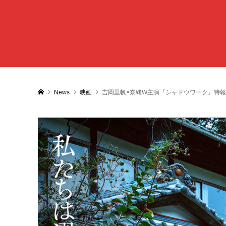
News
映画
吉岡里帆×奈緒W主演『シャドウワーク』特