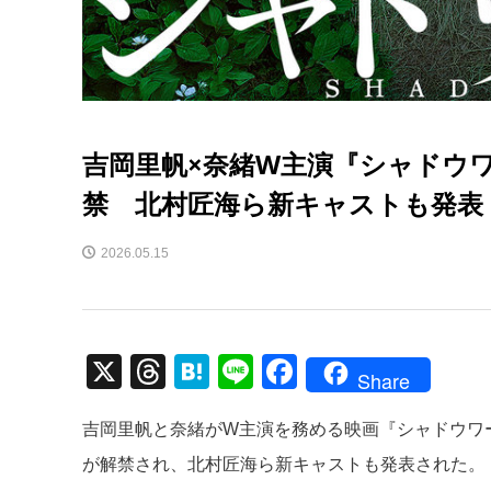
吉岡里帆×奈緒W主演『シャドウ
禁 北村匠海ら新キャストも発表
2026.05.15
X
T
H
Li
F
Share
hr
at
n
a
吉岡里帆と奈緒がW主演を務める映画『シャドウワー
e
e
e
c
が解禁され、北村匠海ら新キャストも発表された。
a
n
e