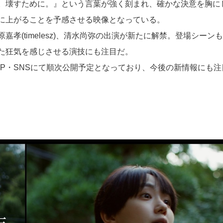
。壊すために。』という言葉が強く刻まれ、確かな決意を胸に
に上がることを予感させる映像となっている。
孝(timelesz)、清水尚弥の出演が新たに解禁。登場シーン
た狂気を感じさせる演技にも注目だ。
P・SNSにて順次公開予定となっており、今後の新情報にも注