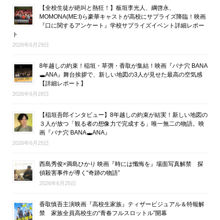
【全校生徒が絶叫と熱狂！】板垣李光人、綱啓永、
MOMONA(ME:I)ら豪華キャストが高校にサプライズ降臨！映画
『口に関するアンケート』学校サプライズイベント詳細レポー
ト
2026年6月29日
8年越しの約束！稲垣・草彅・香取が集結！映画『バナ穴 BANA
🕳ANA』舞台挨拶で、新しい地図の3人が見せた最高の空気感
【詳細レポート】
2026年6月28日
【稲垣吾郎インタビュー】8年越しの約束が結実！新しい地図の
３人が放つ「観る者の想像力で完成する」唯一無二の物語。映
画『バナ穴 BANA🕳ANA』
2026年6月25日
西島秀俊×満島ひかり 映画『時には懺悔を』場面写真解禁 探
偵殺害事件が導く“奇跡の物語”
2026年6月25日
香取慎吾主演映画『高校生家族』ティザービジュアル＆特報解
禁 家族全員高校生の“青春フルスロットル”開幕