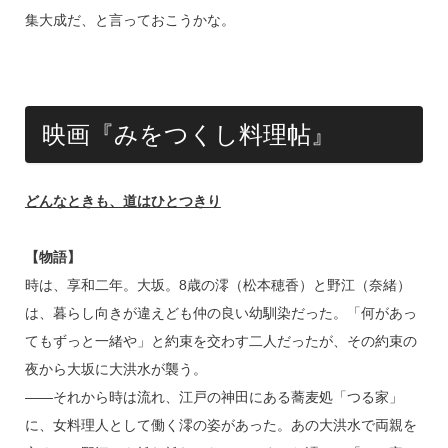
集大成だ、と言っておこうかな。
映画『みをつくし料理帖』
どんなときも、道はひとつきり
【物語】
時は、享和二年。大坂。8歳の澪（松本穂香）と野江（奈緒）
は、暮らし向きが違えども仲の良い幼馴染だった。「何があっ
てもずっと一緒や」と約束を交わす二人だったが、その約束の
夜から大坂に大洪水が襲う。
――それから時は流れ、江戸の神田にある蕎麦処「つる家」
に、女料理人として働く澪の姿があった。あの大洪水で両親を