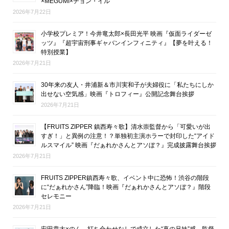
×MEGUMI×チョン・イル
2026年7月22日
小学校プレミア！今井竜太郎×長田光平 映画『仮面ライダーゼ
ッツ』『超宇宙刑事ギャバンインフィニティ』【夢を叶える！
特別授業】
2026年7月21日
30年来の友人・井浦新＆市川実和子が夫婦役に「私たちにしか
出せない空気感」映画『トロフィー』公開記念舞台挨拶
2026年7月21日
【FRUITS ZIPPER 鎮西寿々歌】清水崇監督から「可愛いが出
すぎ！」と異例の注意！？単独初主演ホラーで封印した“アイド
ルスマイル” 映画『だぁれかさんとアソぼ？』完成披露舞台挨拶
2026年7月21日
FRUITS ZIPPER鎮西寿々歌、イベント中に恐怖！渋谷の階段
に“だぁれかさん”降臨！映画『だぁれかさんとアソぼ？』階段
セレモニー
2026年7月21日