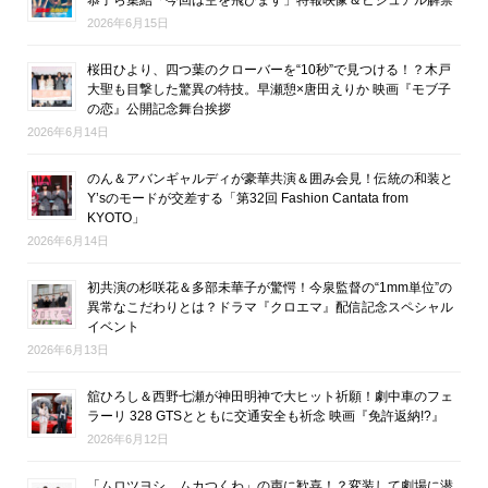
恭子ら集結「今回は空を飛びます」特報映像＆ビジュアル解禁
2026年6月15日
桜田ひより、四つ葉のクローバーを“10秒”で見つける！？木戸
大聖も目撃した驚異の特技。早瀬憩×唐田えりか 映画『モブ子
の恋』公開記念舞台挨拶
2026年6月14日
のん＆アバンギャルディが豪華共演＆囲み会見！伝統の和装と
Y’sのモードが交差する「第32回 Fashion Cantata from
KYOTO」
2026年6月14日
初共演の杉咲花＆多部未華子が驚愕！今泉監督の“1mm単位”の
異常なこだわりとは？ドラマ『クロエマ』配信記念スペシャル
イベント
2026年6月13日
舘ひろし＆西野七瀬が神田明神で大ヒット祈願！劇中車のフェ
ラーリ 328 GTSとともに交通安全も祈念 映画『免許返納!?』
2026年6月12日
「ムロツヨシ、ムカつくわ」の声に歓喜！？変装して劇場に潜