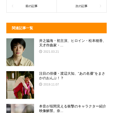
o
k
関連記事一覧
井之脇海・初主演、ヒロイン・松本穂香、
天才作曲家・...
2021.03.21
注目の俳優・渡辺大知、“あの名優”をまさ
かのおんぶ！？
2019.11.07
本音が垣間見える衝撃のキャラクター紹介
映像解禁。奈...