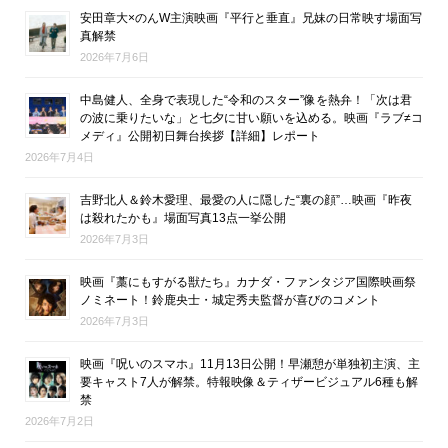
安田章大×のんW主演映画『平行と垂直』兄妹の日常映す場面写
真解禁
2026年7月6日
中島健人、全身で表現した“令和のスター”像を熱弁！「次は君
の波に乗りたいな」と七夕に甘い願いを込める。映画『ラブ≠コ
メディ』公開初日舞台挨拶【詳細】レポート
2026年7月4日
吉野北人＆鈴木愛理、最愛の人に隠した“裏の顔”…映画『昨夜
は殺れたかも』場面写真13点一挙公開
2026年7月3日
映画『藁にもすがる獣たち』カナダ・ファンタジア国際映画祭
ノミネート！鈴鹿央士・城定秀夫監督が喜びのコメント
2026年7月3日
映画『呪いのスマホ』11月13日公開！早瀬憩が単独初主演、主
要キャスト7人が解禁。特報映像＆ティザービジュアル6種も解
禁
2026年7月2日