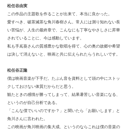
松任谷由実
この作品の主題歌を作ることが出来て、本当に良かった。
愛すべき、破茶滅茶な角川春樹さん。常人には測り知れない長
い苦悩が、人生の最終章で、こんなにも丁寧なやさしさに昇華
されていることに、今は感動しています。
私も手嶌葵さんの質感豊かな歌唱を得て、心の奥の故郷や希望
は決して消えないと、映画と共に伝えられたらうれしいです。
松任谷正隆
僕は映画音楽が下手だ。たぶん音を資料として頭の中にストッ
クしておけない体質だからだと思う。
観たときの感情が勝ってしまって、結果暑苦しい音楽になる、
というのが自己分析である。
「こんな僕でいいのですか？」と聞いたら「お願いします」と
角川さんに言われた。
この映画が角川映画の集大成、というのならこれは僕の音楽の