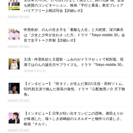
安田章大×のん、打ち合わせなしで成立した“真の兄妹”感。監督
も絶賛のコンビネーション。映画『平行と垂直』東京プレミア
バリアフリー上映試写会【詳細レポ】
2026年7月19日
仲里依紗、のんの生き方を「素敵な人生」と大絶賛。深川麻衣
は「少女と少年が合わさった方」ドラマ『Tokyo middle 30』会
見で女子トーク炸裂【詳細レポ】
2026年7月18日
主演・仲里依紗と主題歌・ふみのがドラマセットで初対面。現
場ではのんの誕生日サプライズも。ドラマ『Tokyo middle 30』
2026年7月17日
【インタビュー】『侍タイ』が生んだ第2の主役・田村ツトム。
50代初主演で挑んだ座長の覚悟。ドラマ『心配無用ノ介 天下御
免』
2026年7月16日
【インタビュー】日常が狂い出すコンビニの恐怖。唐田えりか
が体感した、瑞々しき岩崎組のエネルギーと物作りの楽しさ。
映画『チルド』
2026年7月16日