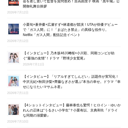
会を差し置いて監督を質問攻め！吉高由里子 映画『黒牢城』公
開御礼舞台挨拶
2026年7月12日
小栗旬×蒼井優×広瀬すず×林遣都が競演！UTAが俳優デビュー
で「ガス人間」に！「まばたき禁止」の異様な役作り。
Netflix「ガス人間」配信記念イベント
2026年7月12日
【インタビュー】乃木坂46川﨑桜×小川彩、同期コンビが紡
ぐ“最強の友情”！ドラマ『野球少女鷲尾』
2026年7月11日
【インタビュー】「リアルすぎてしんどい」話題作が実写化！
中沢元紀×秋田汐梨×齊藤なぎさが選ぶ“本当の幸せ。ドラマ『幸
せになりたいマサムネ君』
2026年7月11日
【4ショットインタビュー】藤林泰也も驚愕！ヒロイン・ゆいか
れんの正体は“うるさい小学生”？小栗有以、京典和玖『ドライ
な同期の溺愛癖』
2026年7月10日