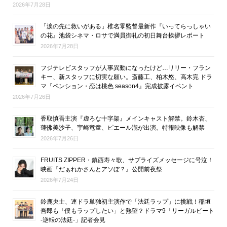
2026年7月28日
「涙の先に救いがある」椎名零監督最新作『いってらっしゃい
の花』池袋シネマ・ロサで満員御礼の初日舞台挨拶レポート
2026年7月28日
フジテレビスタッフが人事異動になったけど…リリー・フラン
キー、新スタッフに切実な願い。斎藤工、柏木悠、高木完 ドラ
マ『ペンション・恋は桃色 season4』完成披露イベント
2026年7月26日
香取慎吾主演『虚ろな十字架』メインキャスト解禁。鈴木杏、
蓮佛美沙子、宇崎竜童、ピエール瀧が出演。特報映像も解禁
2026年7月26日
FRUITS ZIPPER・鎮西寿々歌、サプライズメッセージに号泣！
映画『だぁれかさんとアソぼ？』公開前夜祭
2026年7月24日
鈴鹿央士、連ドラ単独初主演作で「法廷ラップ」に挑戦！稲垣
吾郎も「僕もラップしたい」と熱望？ドラマ9「リーガルビート
-逆転の法廷-」記者会見