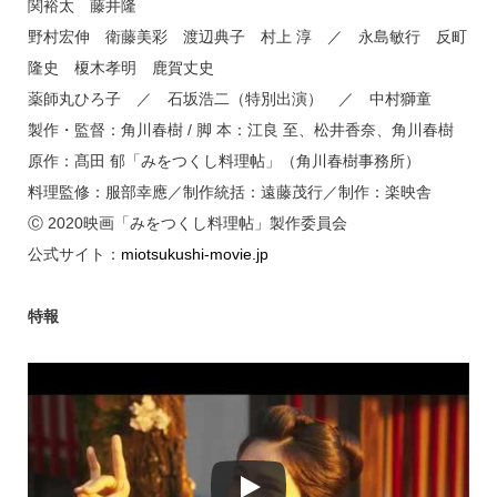
関裕太 藤井隆
野村宏伸 衛藤美彩 渡辺典子 村上 淳 ／ 永島敏行 反町
隆史 榎木孝明 鹿賀丈史
薬師丸ひろ子 ／ 石坂浩二（特別出演） ／ 中村獅童
製作・監督：角川春樹 / 脚 本：江良 至、松井香奈、角川春樹
原作：髙田 郁「みをつくし料理帖」（角川春樹事務所）
料理監修：服部幸應／制作統括：遠藤茂行／制作：楽映舎
Ⓒ 2020映画「みをつくし料理帖」製作委員会
公式サイト：
miotsukushi-movie.jp
特報