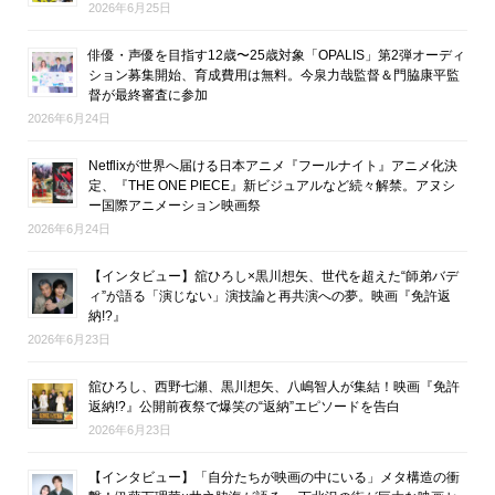
2026年6月25日
俳優・声優を目指す12歳〜25歳対象「OPALIS」第2弾オーディ
ション募集開始、育成費用は無料。今泉力哉監督＆門脇康平監
督が最終審査に参加
2026年6月24日
Netflixが世界へ届ける日本アニメ『フールナイト』アニメ化決
定、『THE ONE PIECE』新ビジュアルなど続々解禁。アヌシ
ー国際アニメーション映画祭
2026年6月24日
【インタビュー】舘ひろし×黒川想矢、世代を超えた“師弟バデ
ィ”が語る「演じない」演技論と再共演への夢。映画『免許返
納!?』
2026年6月23日
舘ひろし、西野七瀬、黒川想矢、八嶋智人が集結！映画『免許
返納!?』公開前夜祭で爆笑の“返納”エピソードを告白
2026年6月23日
【インタビュー】「自分たちが映画の中にいる」メタ構造の衝