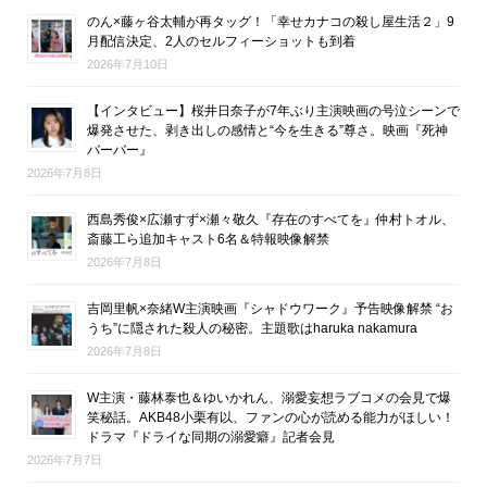
のん×藤ヶ谷太輔が再タッグ！「幸せカナコの殺し屋生活２」9
月配信決定、2人のセルフィーショットも到着
2026年7月10日
【インタビュー】桜井日奈子が7年ぶり主演映画の号泣シーンで
爆発させた、剥き出しの感情と“今を生きる”尊さ。映画『死神
バーバー』
2026年7月8日
西島秀俊×広瀬すず×瀬々敬久『存在のすべてを』仲村トオル、
斎藤工ら追加キャスト6名＆特報映像解禁
2026年7月8日
吉岡里帆×奈緒W主演映画『シャドウワーク』予告映像解禁 “お
うち”に隠された殺人の秘密。主題歌はharuka nakamura
2026年7月8日
W主演・藤林泰也＆ゆいかれん、溺愛妄想ラブコメの会見で爆
笑秘話。AKB48小栗有以、ファンの心が読める能力がほしい！
ドラマ『ドライな同期の溺愛癖』記者会見
2026年7月7日