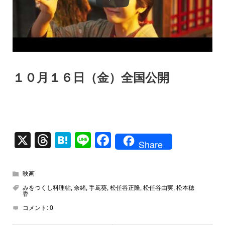
１０月１６日（金）全国公開
X
T
H
Li
F
Share
hr
at
n
a
e
e
e
c
映画
a
n
e
みをつくし料理帖
,
奈緒
,
手嶌葵
,
松任谷正隆
,
松任谷由実
,
松本穂
香
d
a
b
コメント:
0
s
o