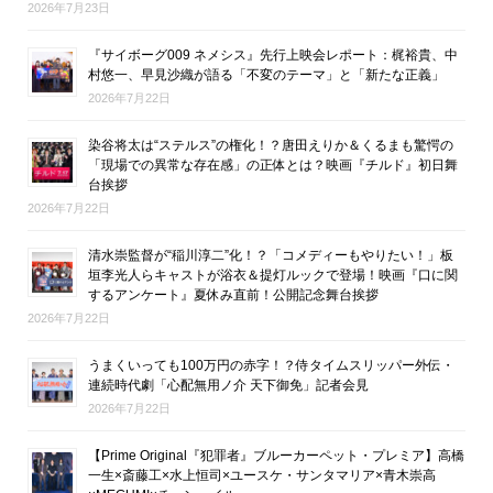
2026年7月23日
『サイボーグ009 ネメシス』先行上映会レポート：梶裕貴、中
村悠一、早見沙織が語る「不変のテーマ」と「新たな正義」
2026年7月22日
染谷将太は“ステルス”の権化！？唐田えりか＆くるまも驚愕の
「現場での異常な存在感」の正体とは？映画『チルド』初日舞
台挨拶
2026年7月22日
清水崇監督が“稲川淳二”化！？「コメディーもやりたい！」板
垣李光人らキャストが浴衣＆提灯ルックで登場！映画『口に関
するアンケート』夏休み直前！公開記念舞台挨拶
2026年7月22日
うまくいっても100万円の赤字！？侍タイムスリッパー外伝・
連続時代劇「心配無用ノ介 天下御免」記者会見
2026年7月22日
【Prime Original『犯罪者』ブルーカーペット・プレミア】高橋
一生×斎藤工×水上恒司×ユースケ・サンタマリア×青木崇高