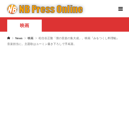
映画
News
映画
松任谷正隆「僕の音楽の集大成」。映画『みをつくし料理帖』
音楽担当に。主題歌はユーミン書き下ろしで手嶌葵。