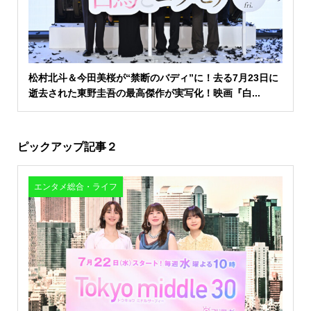
松村北斗＆今田美桜が“禁断のバディ”に！去る7月23日に
逝去された東野圭吾の最高傑作が実写化！映画『白...
ピックアップ記事２
エンタメ総合・ライフ