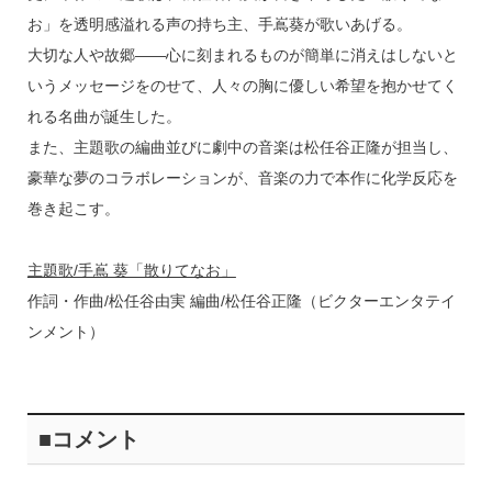
お」を透明感溢れる声の持ち主、手嶌葵が歌いあげる。
大切な人や故郷――心に刻まれるものが簡単に消えはしないと
いうメッセージをのせて、人々の胸に優しい希望を抱かせてく
れる名曲が誕生した。
また、主題歌の編曲並びに劇中の音楽は松任谷正隆が担当し、
豪華な夢のコラボレーションが、音楽の力で本作に化学反応を
巻き起こす。
主題歌/手嶌 葵「散りてなお」
作詞・作曲/松任谷由実 編曲/松任谷正隆（ビクターエンタテイ
ンメント）
■コメント