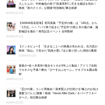
入したムロ、中村倫也の前で“役者冥利”に尽きる秘話を告白！
映画『君のクイズ』公開後“特別御礼”舞台挨拶
2026年6月12日
【AKB48長友彩海】初写真集『予定外の瞳』は「180点」から
「1万点」へ！？バリ島で起きた“予定外”の雨と木の葉の傘…撮
影秘話を激白！発売記念イベント 合同取材
2026年6月12日
【インタビュー】「生きることへの執着が失われる」石川恋が
映画『祝山』で見せた“気味が悪い”ほど振り切った演技の裏側
2026年6月12日
基俊介×佐々木美玲×落合モトキが3年ぶり集結！アドリブ合戦
でカオスな予感？舞台『ぴーすおぶせーふ』ゲネプロ＆囲み取
材
2026年6月12日
『忍びの家』コンビ再集結！賀来賢人が仕掛ける“極上のお化け
屋敷”がついに開幕！映画『Never After Dark／ネバーアフター
ダーク』初日舞台挨拶
2026年6月12日