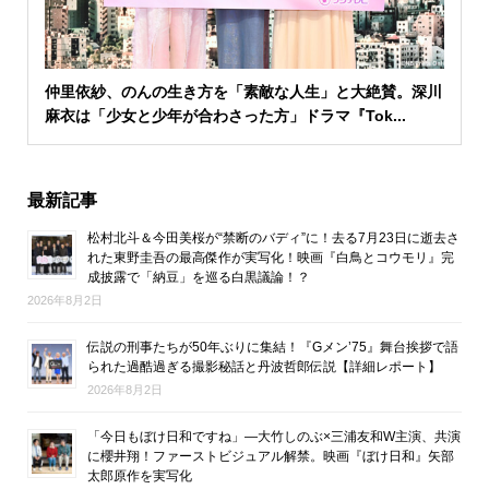
仲里依紗、のんの生き方を「素敵な人生」と大絶賛。深川
麻衣は「少女と少年が合わさった方」ドラマ『Tok...
最新記事
松村北斗＆今田美桜が“禁断のバディ”に！去る7月23日に逝去さ
れた東野圭吾の最高傑作が実写化！映画『白鳥とコウモリ』完
成披露で「納豆」を巡る白黒議論！？
2026年8月2日
伝説の刑事たちが50年ぶりに集結！『Gメン’75』舞台挨拶で語
られた過酷過ぎる撮影秘話と丹波哲郎伝説【詳細レポート】
2026年8月2日
「今日もぼけ日和ですね」―大竹しのぶ×三浦友和W主演、共演
に櫻井翔！ファーストビジュアル解禁。映画『ぼけ日和』矢部
太郎原作を実写化