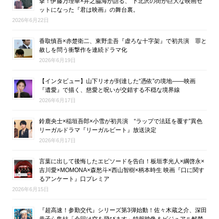
撃！伊藤万理華×井之脇海が語る、 下北沢の街が巨大な映画セ
ットになった『君は映画』の舞台裏。
2026年6月22日
香取慎吾×赤楚衛二、東野圭吾『虚ろな十字架』で初共演 罪と
赦しを問う衝撃作を連続ドラマ化
2026年6月19日
【インタビュー】山下リオが到達した“憑依”の境地――映画
『遺愛』で描く、慈愛と呪いが交錯する不穏な境界線
2026年6月17日
鈴鹿央士×稲垣吾郎×小雪が初共演 “ラップで法廷を覆す”異色
リーガルドラマ『リーガルビート』放送決定
2026年6月17日
言葉に出して後悔したエピソードを告白！板垣李光人×綱啓永×
吉川愛×MOMONA×森愁斗×西山智樹×柄本時生 映画『口に関す
るアンケート』口プレミア
2026年6月15日
『超高速！参勤交代』シリーズ第3弾始動！佐々木蔵之介、深田