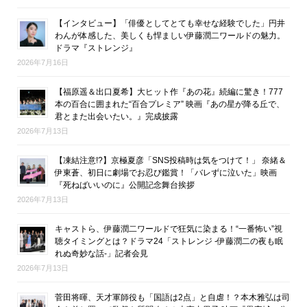
【インタビュー】「俳優としてとても幸せな経験でした」円井
わんが体感した、美しくも悍ましい伊藤潤二ワールドの魅力。
ドラマ『ストレンジ』
2026年7月16日
【福原遥＆出口夏希】大ヒット作『あの花』続編に驚き！777
本の百合に囲まれた“百合プレミア” 映画『あの星が降る丘で、
君とまた出会いたい。』完成披露
2026年7月13日
【凍結注意!?】京極夏彦「SNS投稿時は気をつけて！」 奈緒＆
伊東蒼、初日に劇場でお忍び鑑賞！「バレずに泣いた」映画
『死ねばいいのに』公開記念舞台挨拶
2026年7月13日
キャストら、伊藤潤二ワールドで狂気に染まる！“一番怖い”視
聴タイミングとは？ドラマ24「ストレンジ -伊藤潤二の夜も眠
れぬ奇妙な話-」記者会見
2026年7月13日
菅田将暉、天才軍師役も「国語は2点」と自虐！？本木雅弘は司