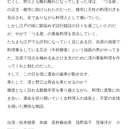
亡くし、野江とも離れ離れになってしまった澪は、「つる家」
の店主・種市に助けられたのだった。種市に天性の料理の才を
見出され、女でありながら料理人として働いていた。
しかし江戸の味に馴染めず試行錯誤の日々を過ごしいたのだ
が、やがて「つる屋」の看板料理を見出していく。
たちまち江戸でも評判になっていく店にある日、吉原の扇屋で
料理番をしている又次（中村獅童）という強面の男がやってき
た。吉原で頂点を極めるあさひ太夫のために澪の看板料理を作
ってくれと頼むのだった。
そして、この日を境に運命の歯車が動き出す。
果たして、澪と野江は再会を果たせるのか？
幾度となく訪れる艱難辛苦を乗り越えながら、料理に真摯に向
き合い、運命を切り開いていく女料理人の成長と、不変の友情
を描いた爽快な物語。
出演：松本穂香 奈緒 若村麻由美 浅野温子 窪塚洋介 小