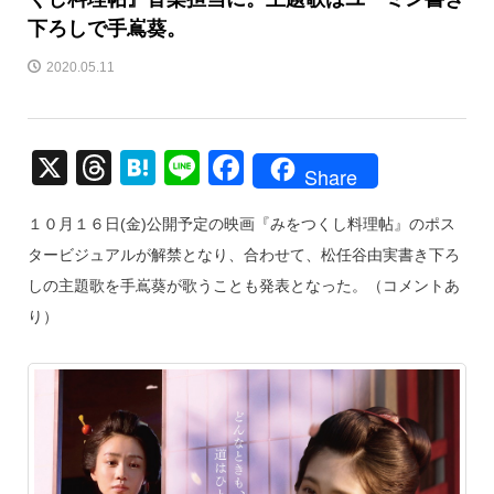
下ろしで手嶌葵。
2020.05.11
X
T
H
Li
F
Share
hr
at
n
a
１０月１６日(金)公開予定の映画『みをつくし料理帖』のポス
e
e
e
c
タービジュアルが解禁となり、合わせて、松任谷由実書き下ろ
a
n
e
しの主題歌を手嶌葵が歌うことも発表となった。（コメントあ
d
a
b
り）
s
o
o
k