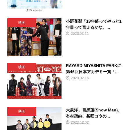
小野花梨「19年経ってやっと1
映画
年目って言えるかな。...
2023.03.11
RAYARD MIYASHITA PARKに
映画
第46回日本アカデミー賞「...
2023.02.16
大泉洋、目黒蓮(Snow Man)、
映画
有村架純、柴咲コウの...
2022.12.02