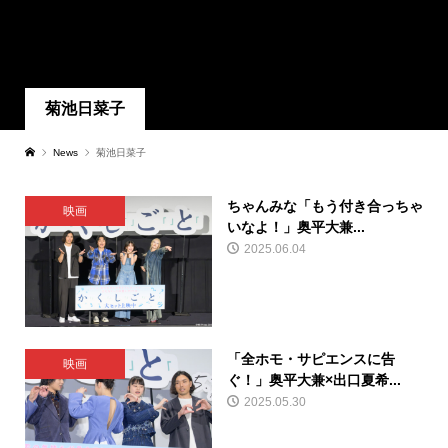
菊池日菜子
News
菊池日菜子
ちゃんみな「もう付き合っちゃ
映画
いなよ！」奥平大兼...
2025.06.04
「全ホモ・サピエンスに告
映画
ぐ！」奥平大兼×出口夏希...
2025.05.30