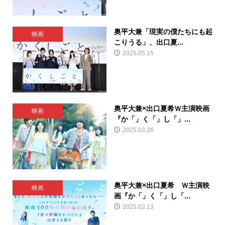
奥平大兼「現実の僕たちにも起
映画
こりうる」、出口夏...
2025.05.15
奥平大兼×出口夏希Ｗ主演映画
映画
『か「」く「」し「」...
2025.03.26
奥平大兼×出口夏希 Ｗ主演映
映画
画『か「」く「」し「...
2025.02.13