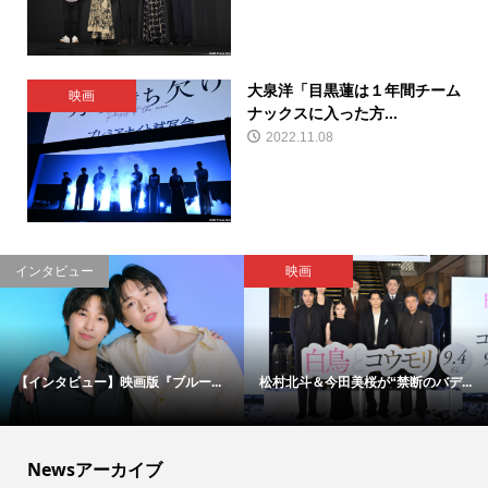
大泉洋「目黒蓮は１年間チーム
映画
ナックスに入った方...
2022.11.08
インタビュー
映画
【インタビュー】映画版『ブルー...
松村北斗＆今田美桜が“禁断のバデ...
Newsアーカイブ