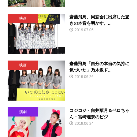
齋藤飛鳥、同窓会に出席した驚
映画
きの本音を明かす。...
2019.07.06
齋藤飛鳥「自分の本当の気持に
映画
気づいた」乃木坂ド...
2019.06.26
コジコジ・向井葉月＆ペロちゃ
演劇
ん・宮崎理奈のビジ...
2019.06.24