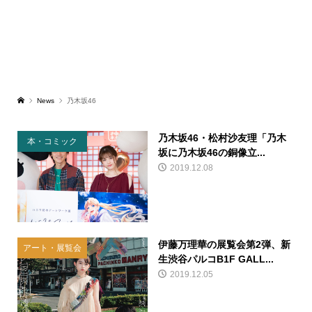
News
乃木坂46
乃木坂46・松村沙友理「乃木
本・コミック
坂に乃木坂46の銅像立...
2019.12.08
伊藤万理華の展覧会第2弾、新
アート・展覧会
生渋谷パルコB1F GALL...
2019.12.05