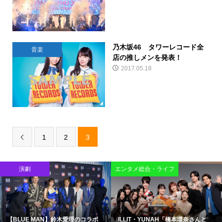
乃木坂46 タワーレコード全
音楽
店の推しメンを発表！
2017.05.18
1
2
3

演劇
エンタメ総合・ライフ
【BLUE MAN】鈴木愛理のコラボ
ILLIT・YUNAH「橋本環奈さんと