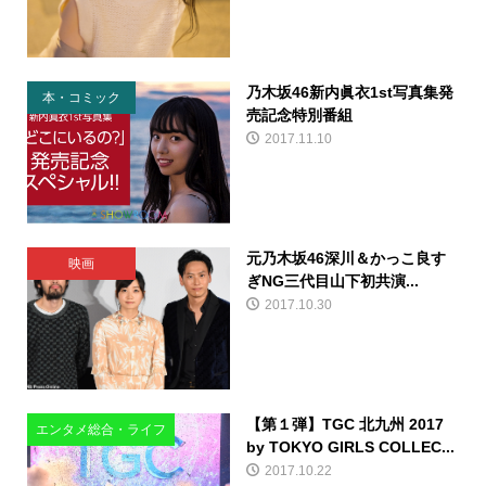
乃木坂46新内眞衣1st写真集発
本・コミック
売記念特別番組
2017.11.10
元乃木坂46深川＆かっこ良す
映画
ぎNG三代目山下初共演...
2017.10.30
【第１弾】TGC 北九州 2017
エンタメ総合・ライフ
by TOKYO GIRLS COLLEC...
2017.10.22