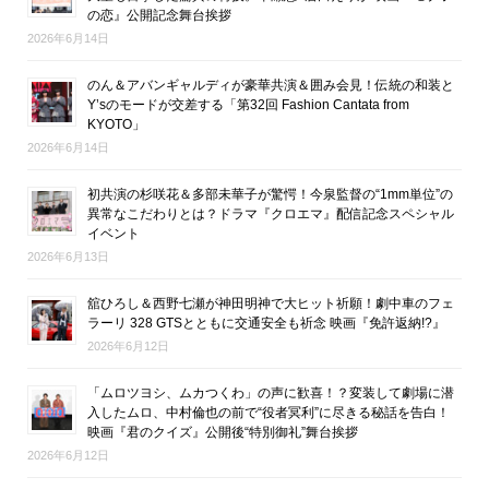
の恋』公開記念舞台挨拶
2026年6月14日
のん＆アバンギャルディが豪華共演＆囲み会見！伝統の和装と
Y’sのモードが交差する「第32回 Fashion Cantata from
KYOTO」
2026年6月14日
初共演の杉咲花＆多部未華子が驚愕！今泉監督の“1mm単位”の
異常なこだわりとは？ドラマ『クロエマ』配信記念スペシャル
イベント
2026年6月13日
舘ひろし＆西野七瀬が神田明神で大ヒット祈願！劇中車のフェ
ラーリ 328 GTSとともに交通安全も祈念 映画『免許返納!?』
2026年6月12日
「ムロツヨシ、ムカつくわ」の声に歓喜！？変装して劇場に潜
入したムロ、中村倫也の前で“役者冥利”に尽きる秘話を告白！
映画『君のクイズ』公開後“特別御礼”舞台挨拶
2026年6月12日