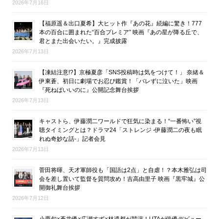
2026年7月16日
【福原遥＆出口夏希】大ヒット作『あの花』続編に驚き！777
本の百合に囲まれた“百合プレミア” 映画『あの星が降る丘で、
君とまた出会いたい。』完成披露
2026年7月13日
【凍結注意!?】京極夏彦「SNS投稿時は気をつけて！」 奈緒＆
伊東蒼、初日に劇場でお忍び鑑賞！「バレずに泣いた」映画
『死ねばいいのに』公開記念舞台挨拶
2026年7月13日
キャストら、伊藤潤二ワールドで狂気に染まる！“一番怖い”視
聴タイミングとは？ドラマ24「ストレンジ -伊藤潤二の夜も眠
れぬ奇妙な話-」記者会見
2026年7月13日
菅田将暉、天才軍師役も「国語は2点」と自虐！？本木雅弘は司
会を差し置いて監督を質問攻め！吉高由里子 映画『黒牢城』公
開御礼舞台挨拶
2026年7月12日