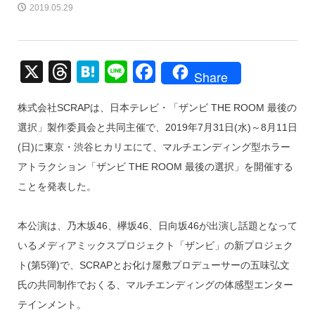
2019.05.29
X
T
H
Li
F
Share
hr
at
n
a
株式会社SCRAPは、日本テレビ・「ザンビ THE ROOM 最後の
e
e
e
c
選択」製作委員会と共同主催で、2019年7月31日(水)～8月11日
a
n
e
(日)に東京・渋谷ヒカリエにて、マルチエンディング型ホラー
d
a
b
アトラクション「ザンビ THE ROOM 最後の選択」を開催する
s
o
ことを発表した。
o
k
本公演は、乃木坂46、欅坂46、日向坂46が出演し話題となって
いるメディアミックスプロジェクト「ザンビ」の新プロジェク
ト(第5弾)で、SCRAPとお化け屋敷プロデューサーの五味弘文
氏の共同制作でおくる、マルチエンディングの体感型エンター
テインメント。