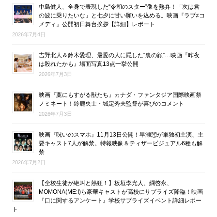
中島健人、全身で表現した“令和のスター”像を熱弁！「次は君
の波に乗りたいな」と七夕に甘い願いを込める。映画『ラブ≠コ
メディ』公開初日舞台挨拶【詳細】レポート
2026年7月4日
吉野北人＆鈴木愛理、最愛の人に隠した“裏の顔”…映画『昨夜
は殺れたかも』場面写真13点一挙公開
2026年7月3日
映画『藁にもすがる獣たち』カナダ・ファンタジア国際映画祭
ノミネート！鈴鹿央士・城定秀夫監督が喜びのコメント
2026年7月3日
映画『呪いのスマホ』11月13日公開！早瀬憩が単独初主演、主
要キャスト7人が解禁。特報映像＆ティザービジュアル6種も解
禁
2026年7月2日
【全校生徒が絶叫と熱狂！】板垣李光人、綱啓永、
MOMONA(ME:I)ら豪華キャストが高校にサプライズ降臨！映画
『口に関するアンケート』学校サプライズイベント詳細レポー
ト