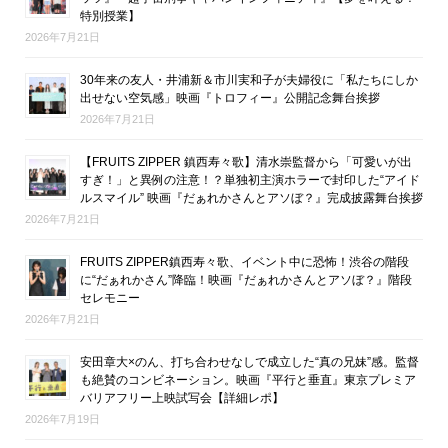
特別授業】
2026年7月21日
30年来の友人・井浦新＆市川実和子が夫婦役に「私たちにしか
出せない空気感」映画『トロフィー』公開記念舞台挨拶
2026年7月21日
【FRUITS ZIPPER 鎮西寿々歌】清水崇監督から「可愛いが出
すぎ！」と異例の注意！？単独初主演ホラーで封印した“アイド
ルスマイル” 映画『だぁれかさんとアソぼ？』完成披露舞台挨拶
2026年7月21日
FRUITS ZIPPER鎮西寿々歌、イベント中に恐怖！渋谷の階段
に“だぁれかさん”降臨！映画『だぁれかさんとアソぼ？』階段
セレモニー
2026年7月21日
安田章大×のん、打ち合わせなしで成立した“真の兄妹”感。監督
も絶賛のコンビネーション。映画『平行と垂直』東京プレミア
バリアフリー上映試写会【詳細レポ】
2026年7月19日