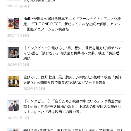
督が最終審査に参加
2026年6月24日
Netflixが世界へ届ける日本アニメ『フールナイト』アニメ化決
定、『THE ONE PIECE』新ビジュアルなど続々解禁。アヌシ
ー国際アニメーション映画祭
2026年6月24日
【インタビュー】舘ひろし×黒川想矢、世代を超えた“師弟バデ
ィ”が語る「演じない」演技論と再共演への夢。映画『免許返
納!?』
2026年6月23日
舘ひろし、西野七瀬、黒川想矢、八嶋智人が集結！映画『免許
返納!?』公開前夜祭で爆笑の“返納”エピソードを告白
2026年6月23日
【インタビュー】「自分たちが映画の中にいる」メタ構造の衝
撃！伊藤万理華×井之脇海が語る、 下北沢の街が巨大な映画セ
ットになった『君は映画』の舞台裏。
2026年6月22日
香取慎吾×赤楚衛二、東野圭吾『虚ろな十字架』で初共演 罪と