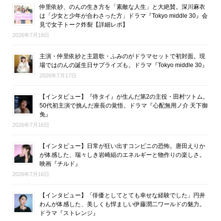
仲里依紗、のんの生き方を「素敵な人生」と大絶賛。深川麻衣
は「少女と少年が合わさった方」ドラマ『Tokyo middle 30』会
見で女子トーク炸裂【詳細レポ】
2026年7月18日
主演・仲里依紗と主題歌・ふみのがドラマセットで初対面。現
場ではのんの誕生日サプライズも。ドラマ『Tokyo middle 30』
2026年7月17日
【インタビュー】『侍タイ』が生んだ第2の主役・田村ツトム。
50代初主演で挑んだ座長の覚悟。ドラマ『心配無用ノ介 天下御
免』
2026年7月16日
【インタビュー】日常が狂い出すコンビニの恐怖。唐田えりか
が体感した、瑞々しき岩崎組のエネルギーと物作りの楽しさ。
映画『チルド』
2026年7月16日
【インタビュー】「俳優としてとても幸せな経験でした」円井
わんが体感した、美しくも悍ましい伊藤潤二ワールドの魅力。
ドラマ『ストレンジ』