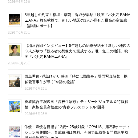
2026年6月29日
8年越しの約束！稲垣・草彅・香取が集結！映画『バナ穴 BANA
🕳ANA』舞台挨拶で、新しい地図の3人が見せた最高の空気感
【詳細レポート】
2026年6月28日
【稲垣吾郎インタビュー】8年越しの約束が結実！新しい地図の
３人が放つ「観る者の想像力で完成する」唯一無二の物語。映
画『バナ穴 BANA🕳ANA』
2026年6月25日
西島秀俊×満島ひかり 映画『時には懺悔を』場面写真解禁 探
偵殺害事件が導く“奇跡の物語”
2026年6月25日
香取慎吾主演映画『高校生家族』ティザービジュアル＆特報解
禁 家族全員高校生の“青春フルスロットル”開幕
2026年6月25日
俳優・声優を目指す12歳〜25歳対象「OPALIS」第2弾オーディ
ション募集開始、育成費用は無料。今泉力哉監督＆門脇康平監