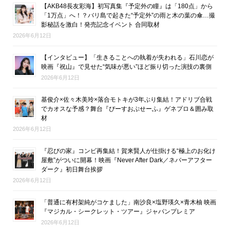
【AKB48長友彩海】初写真集『予定外の瞳』は「180点」から
「1万点」へ！？バリ島で起きた“予定外”の雨と木の葉の傘…撮
影秘話を激白！発売記念イベント 合同取材
2026年6月12日
【インタビュー】「生きることへの執着が失われる」石川恋が
映画『祝山』で見せた“気味が悪い”ほど振り切った演技の裏側
2026年6月12日
基俊介×佐々木美玲×落合モトキが3年ぶり集結！アドリブ合戦
でカオスな予感？舞台『ぴーすおぶせーふ』ゲネプロ＆囲み取
材
2026年6月12日
『忍びの家』コンビ再集結！賀来賢人が仕掛ける“極上のお化け
屋敷”がついに開幕！映画『Never After Dark／ネバーアフター
ダーク』初日舞台挨拶
2026年6月12日
「普通に有村架純がコケました」南沙良×塩野瑛久×青木柚 映画
『マジカル・シークレット・ツアー』ジャパンプレミア
2026年6月12日