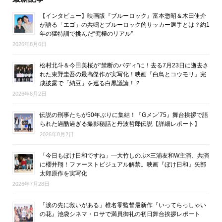
【インタビュー】映画版『ブルーロック』富本惣昭＆木田佳介
が語る「エゴ」の共鳴とブルーロック的サッカー選手とは？約1
年の猛特訓で挑んだ“究極のリアル”
2026年8月6日
松村北斗＆今田美桜が“禁断のバディ”に！去る7月23日に逝去さ
れた東野圭吾の最高傑作が実写化！映画『白鳥とコウモリ』完
成披露で「納豆」を巡る白黒議論！？
2026年8月2日
伝説の刑事たちが50年ぶりに集結！『Gメン’75』舞台挨拶で語
られた過酷過ぎる撮影秘話と丹波哲郎伝説【詳細レポート】
2026年8月2日
「今日もぼけ日和ですね」―大竹しのぶ×三浦友和W主演、共演
に櫻井翔！ファーストビジュアル解禁。映画『ぼけ日和』矢部
太郎原作を実写化
2026年7月28日
「涙の先に救いがある」椎名零監督最新作『いってらっしゃい
の花』池袋シネマ・ロサで満員御礼の初日舞台挨拶レポート