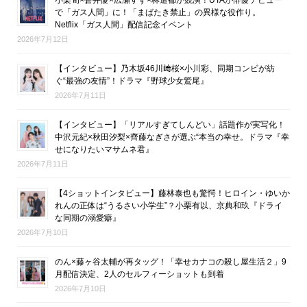
小栗旬×蒼井優×広瀬すず×林遣都が競演！UTAが俳優デビュー
で「ガス人間」に！「まばたき禁止」の異様な役作り。
Netflix「ガス人間」配信記念イベント
2026年7月12日
【インタビュー】乃木坂46川﨑桜×小川彩、同期コンビが紡
ぐ“最強の友情”！ドラマ『野球少女鷲尾』
2026年7月11日
【インタビュー】「リアルすぎてしんどい」話題作が実写化！
中沢元紀×秋田汐梨×齊藤なぎさが選ぶ“本当の幸せ。ドラマ『幸
せになりたいマサムネ君』
2026年7月11日
【4ショットインタビュー】藤林泰也も驚愕！ヒロイン・ゆいか
れんの正体は“うるさい小学生”？小栗有以、京典和玖『ドライ
な同期の溺愛癖』
2026年7月10日
のん×藤ヶ谷太輔が再タッグ！「幸せカナコの殺し屋生活２」9
月配信決定、2人のセルフィーショットも到着
2026年7月10日