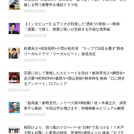
赦しを問う衝撃作を連続ドラマ化
2026年6月19日
【インタビュー】山下リオが到達した“憑依”の境地――映画
『遺愛』で描く、慈愛と呪いが交錯する不穏な境界線
2026年6月17日
鈴鹿央士×稲垣吾郎×小雪が初共演 “ラップで法廷を覆す”異色
リーガルドラマ『リーガルビート』放送決定
2026年6月17日
言葉に出して後悔したエピソードを告白！板垣李光人×綱啓永×
吉川愛×MOMONA×森愁斗×西山智樹×柄本時生 映画『口に関す
るアンケート』口プレミア
2026年6月15日
『超高速！参勤交代』シリーズ第3弾始動！佐々木蔵之介、深田
恭子ら集結「今回は空を飛びます」特報映像＆ビジュアル解禁
2026年6月15日
桜田ひより、四つ葉のクローバーを“10秒”で見つける！？木戸
大聖も目撃した驚異の特技。早瀬憩×唐田えりか 映画『モブ子