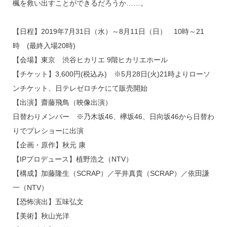
楓を救い出すことができるだろうか……。
【日程】2019年7月31日（水）～8月11日（日） 10時～21
時 (最終入場20時)
【会場】東京 渋谷ヒカリエ 9階ヒカリエホール
【チケット】3,600円(税込み) ※5月28日(火)21時よりローソ
ンチケット、日テレゼロチケにて販売開始
【出演】齋藤飛鳥（映像出演）
日替わりメンバー ※乃木坂46、欅坂46、日向坂46から日替わ
りでプレショーに出演
【企画・原作】秋元 康
【IPプロデュース】植野浩之（NTV）
【構成】加藤隆生（SCRAP）／平井真貴（SCRAP）／依田謙
一（NTV）
【恐怖演出】五味弘文
【美術】秋山光洋