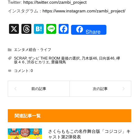
Twitter:
https://twitter.com/zambi_project
インスタグラム：
https://www.instagram.com/zambi_project/
X
T
H
Li
F
Share
hr
at
n
a
e
e
e
c
エンタメ総合・ライフ
a
n
e
SCRAP
,
ザンビ THE ROOM 最後の選択
,
乃木坂46
,
日向坂46
,
欅
坂４６
,
渋谷ヒカリエ
,
齋藤飛鳥
d
a
b
コメント:
0
s
o
o
k
関連記事一覧
さくらももこの名作舞台版「コジコジ」キ
ャスト第2弾発表