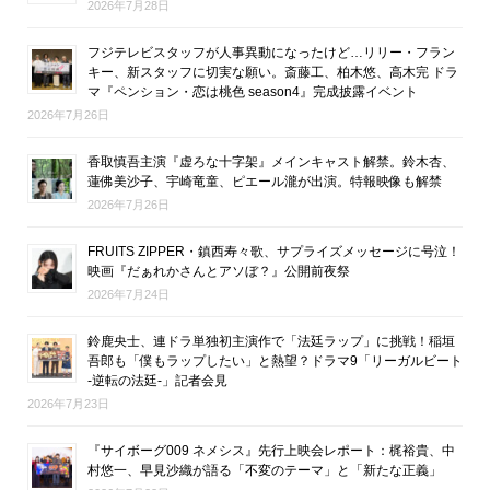
2026年7月28日
フジテレビスタッフが人事異動になったけど…リリー・フラン
キー、新スタッフに切実な願い。斎藤工、柏木悠、高木完 ドラ
マ『ペンション・恋は桃色 season4』完成披露イベント
2026年7月26日
香取慎吾主演『虚ろな十字架』メインキャスト解禁。鈴木杏、
蓮佛美沙子、宇崎竜童、ピエール瀧が出演。特報映像も解禁
2026年7月26日
FRUITS ZIPPER・鎮西寿々歌、サプライズメッセージに号泣！
映画『だぁれかさんとアソぼ？』公開前夜祭
2026年7月24日
鈴鹿央士、連ドラ単独初主演作で「法廷ラップ」に挑戦！稲垣
吾郎も「僕もラップしたい」と熱望？ドラマ9「リーガルビート
-逆転の法廷-」記者会見
2026年7月23日
『サイボーグ009 ネメシス』先行上映会レポート：梶裕貴、中
村悠一、早見沙織が語る「不変のテーマ」と「新たな正義」