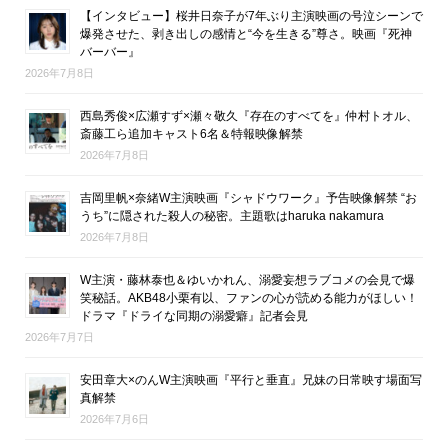
【インタビュー】桜井日奈子が7年ぶり主演映画の号泣シーンで
爆発させた、剥き出しの感情と“今を生きる”尊さ。映画『死神
バーバー』
2026年7月8日
西島秀俊×広瀬すず×瀬々敬久『存在のすべてを』仲村トオル、
斎藤工ら追加キャスト6名＆特報映像解禁
2026年7月8日
吉岡里帆×奈緒W主演映画『シャドウワーク』予告映像解禁 “お
うち”に隠された殺人の秘密。主題歌はharuka nakamura
2026年7月8日
W主演・藤林泰也＆ゆいかれん、溺愛妄想ラブコメの会見で爆
笑秘話。AKB48小栗有以、ファンの心が読める能力がほしい！
ドラマ『ドライな同期の溺愛癖』記者会見
2026年7月7日
安田章大×のんW主演映画『平行と垂直』兄妹の日常映す場面写
真解禁
2026年7月6日