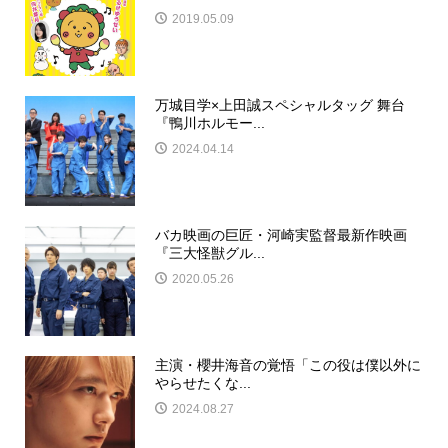
2019.05.09
万城目学×上田誠スペシャルタッグ 舞台
『鴨川ホルモー...
2024.04.14
バカ映画の巨匠・河崎実監督最新作映画
『三大怪獣グル...
2020.05.26
主演・櫻井海音の覚悟「この役は僕以外に
やらせたくな...
2024.08.27