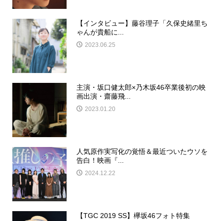
【インタビュー】藤谷理子「久保史緒里ち
ゃんが貴船に...
2023.06.25
主演・坂口健太郎×乃木坂46卒業後初の映
画出演・齋藤飛...
2023.01.20
人気原作実写化の覚悟＆最近ついたウソを
告白！映画『...
2024.12.22
【TGC 2019 SS】欅坂46フォト特集