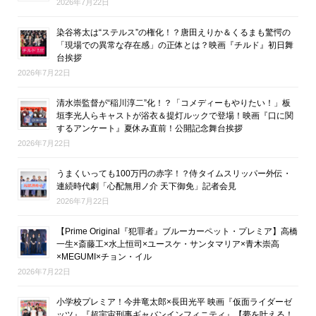
2026年7月22日
染谷将太は“ステルス”の権化！？唐田えりか＆くるまも驚愕の
「現場での異常な存在感」の正体とは？映画『チルド』初日舞
台挨拶
2026年7月22日
清水崇監督が“稲川淳二”化！？「コメディーもやりたい！」板
垣李光人らキャストが浴衣＆提灯ルックで登場！映画『口に関
するアンケート』夏休み直前！公開記念舞台挨拶
2026年7月22日
うまくいっても100万円の赤字！？侍タイムスリッパー外伝・
連続時代劇「心配無用ノ介 天下御免」記者会見
2026年7月22日
【Prime Original『犯罪者』ブルーカーペット・プレミア】高橋
一生×斎藤工×水上恒司×ユースケ・サンタマリア×青木崇高
×MEGUMI×チョン・イル
2026年7月22日
小学校プレミア！今井竜太郎×長田光平 映画『仮面ライダーゼ
ッツ』『超宇宙刑事ギャバンインフィニティ』【夢を叶える！