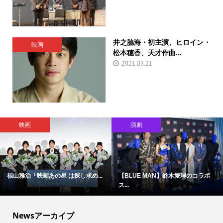
井之脇海・初主演、ヒロイン・
映画
松本穂香、天才作曲...
2021.03.21
映画
演劇
福山雅治「映画あの星 は探し求め...
【BLUE MAN】鈴木愛理のコラボ
ス...
Newsアーカイブ