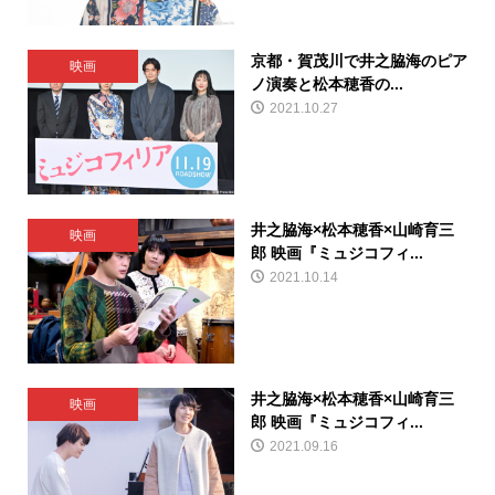
京都・賀茂川で井之脇海のピア
映画
ノ演奏と松本穂香の...
2021.10.27
井之脇海×松本穂香×山崎育三
映画
郎 映画『ミュジコフィ...
2021.10.14
井之脇海×松本穂香×山崎育三
映画
郎 映画『ミュジコフィ...
2021.09.16