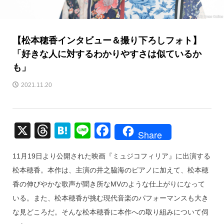
【松本穂香インタビュー＆撮り下ろしフォト】
「好きな人に対するわかりやすさは似ているか
も」
2021.11.20
X
T
H
Li
F
Share
hr
at
n
a
11月19日より公開された映画『ミュジコフィリア』に出演する
e
e
e
c
松本穂香。本作は、主演の井之脇海のピアノに加えて、松本穂
a
n
e
香の伸びやかな歌声が聞き所なMVのような仕上がりになって
d
a
b
いる。また、松本穂香が挑む現代音楽のパフォーマンスも大き
s
o
な見どころだ。そんな松本穂香に本作への取り組みについて伺