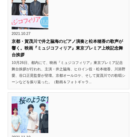
2021.10.27
京都・賀茂川で井之脇海のピアノ演奏と松本穂香の歌声が
響く。映画『ミュジコフィリア』東京プレミア上映記念舞
台挨拶
10月26日、都内にて、映画『ミュジコフィリア』東京プレミア記念
舞台挨拶が行われ、主演・井之脇海、ヒロイン役・松本穂香、川添野
愛、谷口正晃監督が登壇。京都オールロケ、そして賀茂川での歌唱シ
ーンなどを振り返った。（動画＆フォトギャラ...