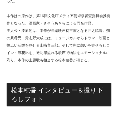
o
った。
k
本作はの原作は、第16回文化庁メディア芸術祭審査委員会推薦
作となった、漫画家・さそうあきらによる同名作品。
主人公・漆原朔は、本作が長編映画初主演となる井之脇海。朔
の異母兄・貴志野大成には、ミュージカルからドラマ、映画と
幅広い活躍を見せる山崎育三郎。そして朔に想いを寄せるヒロ
イン・浪花凪を、透明感溢れる歌声で物語をエモーショナルに
彩り、本作の主題歌も担当する松本穂香が演じる。
松本穂香 インタビュー＆撮り下
ろしフォト