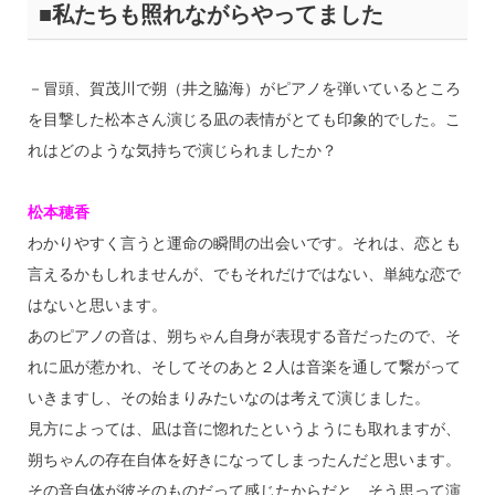
■私たちも照れながらやってました
－冒頭、賀茂川で朔（井之脇海）がピアノを弾いているところ
を目撃した松本さん演じる凪の表情がとても印象的でした。こ
れはどのような気持ちで演じられましたか？
松本穂香
わかりやすく言うと運命の瞬間の出会いです。それは、恋とも
言えるかもしれませんが、でもそれだけではない、単純な恋で
はないと思います。
あのピアノの音は、朔ちゃん自身が表現する音だったので、そ
れに凪が惹かれ、そしてそのあと２人は音楽を通して繋がって
いきますし、その始まりみたいなのは考えて演じました。
見方によっては、凪は音に惚れたというようにも取れますが、
朔ちゃんの存在自体を好きになってしまったんだと思います。
その音自体が彼そのものだって感じたからだと、そう思って演