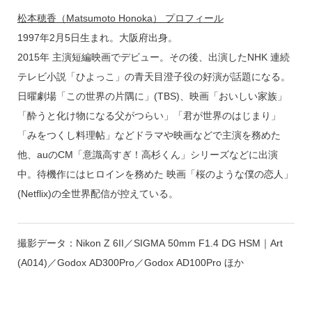
松本穂香（Matsumoto Honoka） プロフィール
1997年2月5日生まれ。大阪府出身。
2015年 主演短編映画でデビュー。その後、出演したNHK 連続
テレビ小説「ひよっこ」の青天目澄子役の好演が話題になる。
日曜劇場「この世界の片隅に」(TBS)、映画「おいしい家族」
「酔うと化け物になる父がつらい」「君が世界のはじまり」
「みをつくし料理帖」などドラマや映画などで主演を務めた
他、auのCM「意識高すぎ！高杉くん」シリーズなどに出演
中。待機作にはヒロインを務めた 映画「桜のような僕の恋人」
(Netflix)の全世界配信が控えている。
撮影データ：Nikon Z 6II／SIGMA 50mm F1.4 DG HSM｜Art
(A014)／Godox AD300Pro／Godox AD100Pro ほか