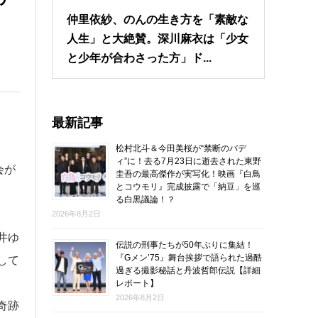
仲里依紗、のんの生き方を「素敵な
人生」と大絶賛。深川麻衣は「少女
と少年が合わさった方」ド...
最新記事
松村北斗＆今田美桜が“禁断のバデ
ィ”に！去る7月23日に逝去された東野
会が
圭吾の最高傑作が実写化！映画『白鳥
とコウモリ』完成披露で「納豆」を巡
る白黒議論！？
2026年8月2日
井ゆ
伝説の刑事たちが50年ぶりに集結！
『Gメン’75』舞台挨拶で語られた過酷
して
過ぎる撮影秘話と丹波哲郎伝説【詳細
レポート】
2026年8月2日
奇跡