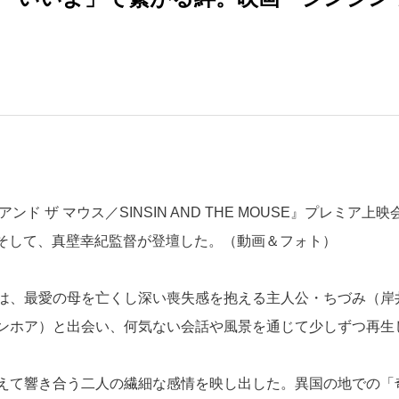
ド ザ マウス／SINSIN AND THE MOUSE』プレミア上映
そして、真壁幸紀監督が登壇した。（動画＆フォト）
は、最愛の母を亡くし深い喪失感を抱える主人公・ちづみ（岸
ンホア）と出会い、何気ない会話や風景を通じて少しずつ再生
えて響き合う二人の繊細な感情を映し出した。異国の地での「