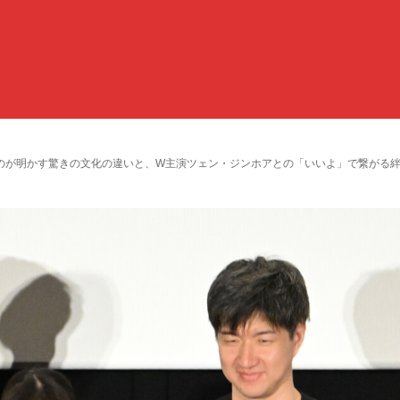
が明かす驚きの文化の違いと、W主演ツェン・ジンホアとの「いいよ」で繋がる絆。