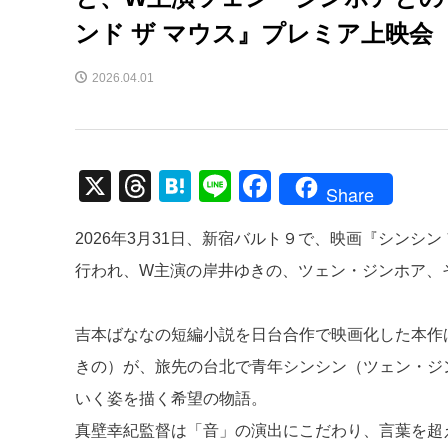
ンド ザ マウス』プレミア上映会
2026.04.01
X
T
H
Li
F
Share
hr
at
n
a
2026年3月31日、新宿バルト９で、映画『シンシン アン
e
e
e
c
行われ、W主演の岸井ゆきの、ツェン・ジンホア、
a
n
e
d
a
b
吉本ばななの短編小説を日台合作で映画化した本作
s
o
きの）が、旅先の台北で青年シンシン（ツェン・ジ
o
いく姿を描く希望の物語。
k
真壁幸紀監督は「音」の演出にこだわり、言葉を超