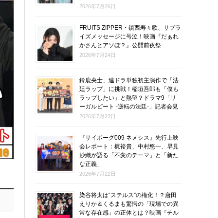
2026年7月26日
FRUITS ZIPPER・鎮西寿々歌、サプラ
イズメッセージに号泣！映画『だぁれ
かさんとアソぼ？』公開前夜祭
2026年7月24日
鈴鹿央士、連ドラ単独初主演作で「法
廷ラップ」に挑戦！稲垣吾郎も「僕も
ラップしたい」と熱望？ドラマ9「リ
ーガルビート -逆転の法廷-」記者会見
2026年7月23日
『サイボーグ009 ネメシス』先行上映
会レポート：梶裕貴、中村悠一、早見
沙織が語る「不変のテーマ」と「新た
な正義」
2026年7月22日
染谷将太は“ステルス”の権化！？唐田
えりか＆くるまも驚愕の「現場での異
常な存在感」の正体とは？映画『チル