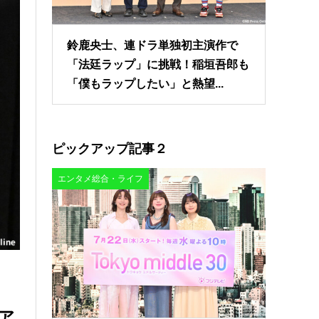
鈴鹿央士、連ドラ単独初主演作で
「法廷ラップ」に挑戦！稲垣吾郎も
「僕もラップしたい」と熱望...
ピックアップ記事２
エンタメ総合・ライフ
ア