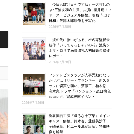
「今日もぼけ日和ですね」―大竹しの
ぶ×三浦友和W主演、共演に櫻井翔！フ
ァーストビジュアル解禁。映画『ぼけ
日和』矢部太郎原作を実写化
2026年7月28日
「涙の先に救いがある」椎名零監督最
新作『いってらっしゃいの花』池袋シ
ネマ・ロサで満員御礼の初日舞台挨拶
レポート
2026年7月28日
フジテレビスタッフが人事異動になっ
たけど…リリー・フランキー、新スタ
ッフに切実な願い。斎藤工、柏木悠、
高木完 ドラマ『ペンション・恋は桃色
season4』完成披露イベント
2026年7月26日
香取慎吾主演『虚ろな十字架』メイン
キャスト解禁。鈴木杏、蓮佛美沙子、
宇崎竜童、ピエール瀧が出演。特報映
像も解禁