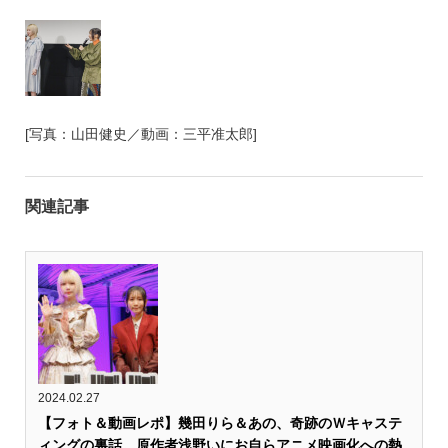
[写真：山田健史／動画：三平准太郎]
関連記事
2024.02.27
【フォト＆動画レポ】幾田りら＆あの、奇跡のＷキャステ
ィングの裏話。原作者浅野いにお自らアニメ映画化への熱