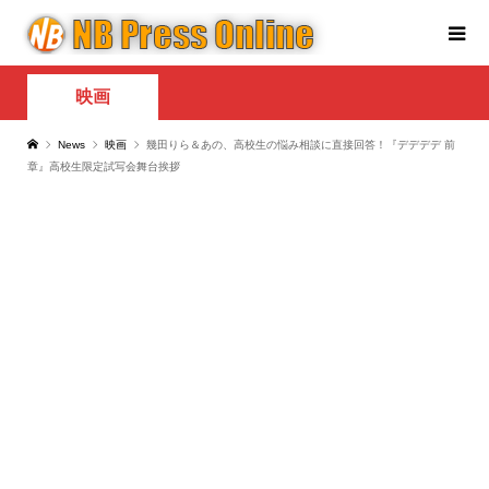
映画
News
映画
幾田りら＆あの、高校生の悩み相談に直接回答！『デデデデ 前
章』高校生限定試写会舞台挨拶