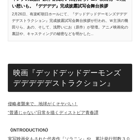
い想いも。『デデデデ』完成披露試写会舞台挨拶
2月26日、有楽町朝日ホールにて、『デッドデッドデーモンズデデデ
デデストラクション』完成披露試写会舞台挨拶が行われ、Ｗ主演の幾
田りら、あの、そして、浅野いにお（原作）が登壇。アニメ映画化の
裏話や、キャスティングの秘密などを明かした...
映画『デッドデッドデーモンズ
デデデデデストラクション』
侵略者襲来で、地球がくそヤバい！
“普通じゃない”日常を描くディストピア青春譚
《INTRODUCTION》
実写映画化もされた代表作『ソラニン』や、累計発行部数３０