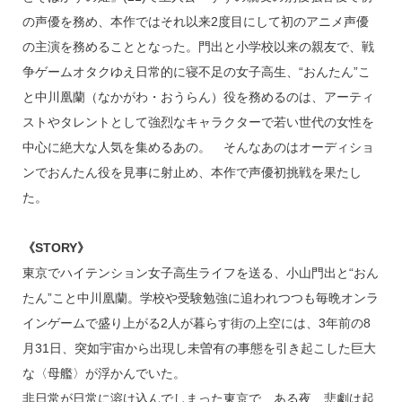
の声優を務め、本作ではそれ以来2度目にして初のアニメ声優
の主演を務めることとなった。門出と小学校以来の親友で、戦
争ゲームオタクゆえ日常的に寝不足の女子高生、“おんたん”こ
と中川凰蘭（なかがわ・おうらん）役を務めるのは、アーティ
ストやタレントとして強烈なキャラクターで若い世代の女性を
中心に絶大な人気を集めるあの。 そんなあのはオーディショ
ンでおんたん役を見事に射止め、本作で声優初挑戦を果たし
た。
《STORY》
東京でハイテンション女子高生ライフを送る、小山門出と“おん
たん”こと中川凰蘭。学校や受験勉強に追われつつも毎晩オンラ
インゲームで盛り上がる2人が暮らす街の上空には、3年前の8
月31日、突如宇宙から出現し未曽有の事態を引き起こした巨大
な〈母艦〉が浮かんでいた。
非日常が日常に溶け込んでしまった東京で、ある夜、悲劇は起