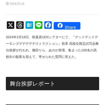
2024.03.18
X
T
H
Li
F
Share
hr
at
n
a
2024年3月18日、秋葉原UDXシアターにて、『デッドデッドデ
e
e
e
c
ーモンズデデデデデストラクション』前章 高校生限定試写会舞
a
n
e
台挨拶が行われ、幾田りら、あのが登壇。集まった100名の高
d
a
b
校生の観客を迎えて、寄せられた質問に答えた。
s
o
o
k
舞台挨拶レポート