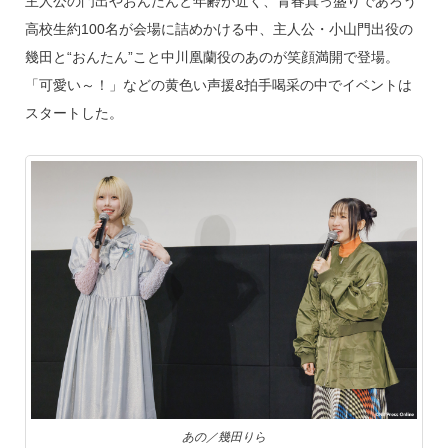
主人公の門出やおんたんと年齢が近く、青春真っ盛りであろう
高校生約100名が会場に詰めかける中、主人公・小山門出役の
幾田と“おんたん”こと中川凰蘭役のあのが笑顔満開で登場。
「可愛い～！」などの黄色い声援&拍手喝采の中でイベントは
スタートした。
あの／幾田りら