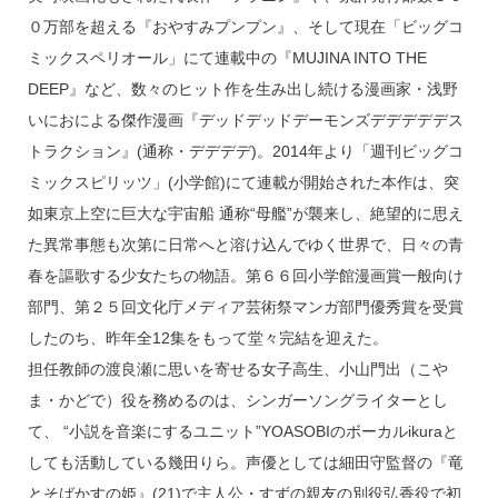
０万部を超える『おやすみプンプン』、そして現在「ビッグコ
ミックスペリオール」にて連載中の『MUJINA INTO THE
DEEP』など、数々のヒット作を生み出し続ける漫画家・浅野
いにおによる傑作漫画『デッドデッドデーモンズデデデデデス
トラクション』(通称・デデデデ)。2014年より「週刊ビッグコ
ミックスピリッツ」(小学館)にて連載が開始された本作は、突
如東京上空に巨大な宇宙船 通称“母艦”が襲来し、絶望的に思え
た異常事態も次第に日常へと溶け込んでゆく世界で、日々の青
春を謳歌する少女たちの物語。第６６回小学館漫画賞一般向け
部門、第２５回文化庁メディア芸術祭マンガ部門優秀賞を受賞
したのち、昨年全12集をもって堂々完結を迎えた。
担任教師の渡良瀬に思いを寄せる女子高生、小山門出（こや
ま・かどで）役を務めるのは、シンガーソングライターとし
て、 “小説を音楽にするユニット”YOASOBIのボーカルikuraと
しても活動している幾田りら。声優としては細田守監督の『竜
とそばかすの姫』(21)で主人公・すずの親友の別役弘香役で初