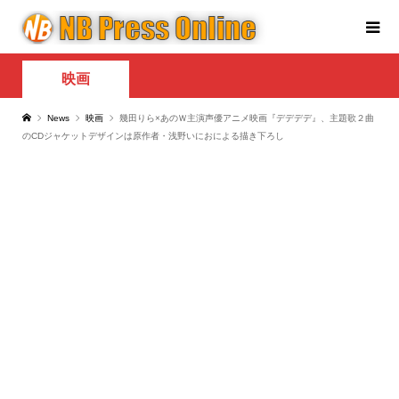
映画
News
映画
幾田りら×あのＷ主演声優アニメ映画『デデデデ』、主題歌２曲
のCDジャケットデザインは原作者・浅野いにおによる描き下ろし