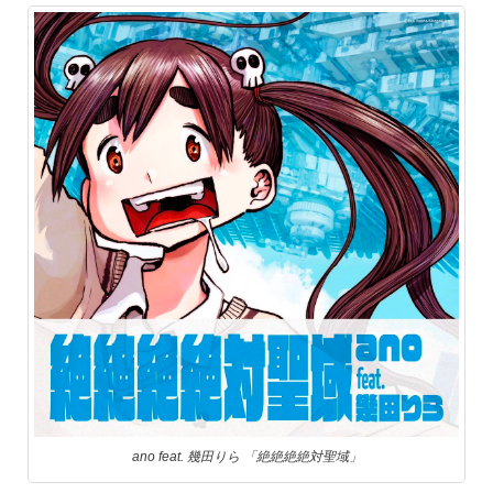
ano feat. 幾田りら 「絶絶絶絶対聖域」