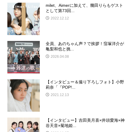
milet、Aimerに加えて、幾田りらもゲスト
として第73回...
2022.12.12
全員、あのちゃん声？で挨拶！窪塚洋介が
亀梨和也と挑...
2026.04.08
【インタビュー＆撮り下ろしフォト】小野
莉奈「『POP!...
2021.12.13
【インタビュー】吉田美月喜×井頭愛海×神
谷天音×菊地姫...