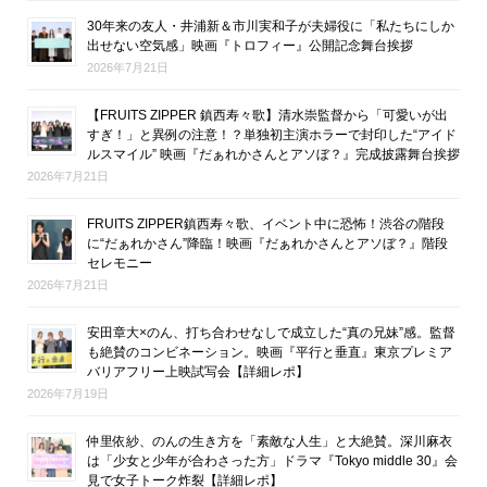
30年来の友人・井浦新＆市川実和子が夫婦役に「私たちにしか
出せない空気感」映画『トロフィー』公開記念舞台挨拶
2026年7月21日
【FRUITS ZIPPER 鎮西寿々歌】清水崇監督から「可愛いが出
すぎ！」と異例の注意！？単独初主演ホラーで封印した“アイド
ルスマイル” 映画『だぁれかさんとアソぼ？』完成披露舞台挨拶
2026年7月21日
FRUITS ZIPPER鎮西寿々歌、イベント中に恐怖！渋谷の階段
に“だぁれかさん”降臨！映画『だぁれかさんとアソぼ？』階段
セレモニー
2026年7月21日
安田章大×のん、打ち合わせなしで成立した“真の兄妹”感。監督
も絶賛のコンビネーション。映画『平行と垂直』東京プレミア
バリアフリー上映試写会【詳細レポ】
2026年7月19日
仲里依紗、のんの生き方を「素敵な人生」と大絶賛。深川麻衣
は「少女と少年が合わさった方」ドラマ『Tokyo middle 30』会
見で女子トーク炸裂【詳細レポ】