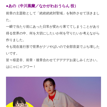
●あの（中川凰蘭／なかがわおうらん 役）
前章の主題歌として「絶絶絶絶対聖域」を制作させて頂きまし
た。
一瞬で当たり前にあった日常が変わり果ててしまうことがあり
得る世界の中、何を大切にしたいか何を守りたいか考えながら
作りました。
今も現在進行形で世界がクソやばいので全部音楽でぶち壊した
いです。
皆々様是非、前章・後章合わせてデデデデお楽しみください。
はにゃにゃフワー！