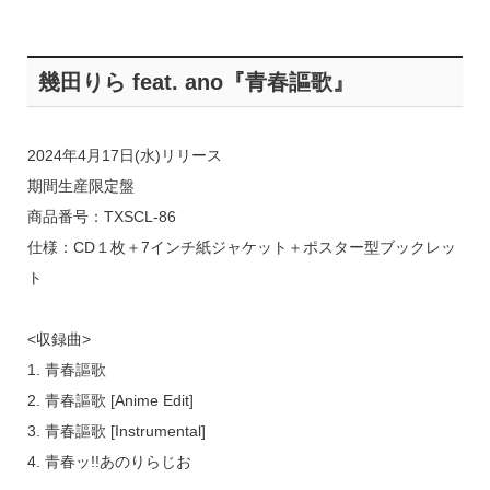
幾田りら feat. ano『青春謳歌』
2024年4月17日(水)リリース
期間生産限定盤
商品番号：TXSCL-86
仕様：CD１枚＋7インチ紙ジャケット＋ポスター型ブックレッ
ト
<収録曲>
1. 青春謳歌
2. 青春謳歌 [Anime Edit]
3. 青春謳歌 [Instrumental]
4. 青春ッ!!あのりらじお