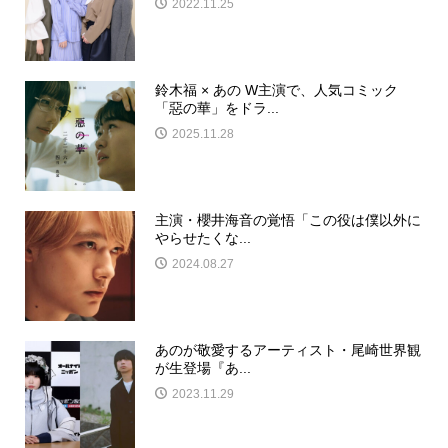
2022.11.25
鈴木福 × あの W主演で、人気コミック
「惡の華」をドラ...
2025.11.28
主演・櫻井海音の覚悟「この役は僕以外に
やらせたくな...
2024.08.27
あのが敬愛するアーティスト・尾崎世界観
が生登場『あ...
2023.11.29