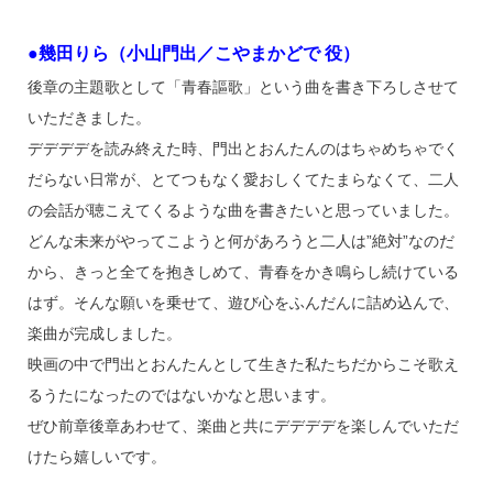
●幾田りら（小山門出／こやまかどで 役）
後章の主題歌として「青春謳歌」という曲を書き下ろしさせて
いただきました。
デデデデを読み終えた時、門出とおんたんのはちゃめちゃでく
だらない日常が、とてつもなく愛おしくてたまらなくて、二人
の会話が聴こえてくるような曲を書きたいと思っていました。
どんな未来がやってこようと何があろうと二人は”絶対”なのだ
から、きっと全てを抱きしめて、青春をかき鳴らし続けている
はず。そんな願いを乗せて、遊び心をふんだんに詰め込んで、
楽曲が完成しました。
映画の中で門出とおんたんとして生きた私たちだからこそ歌え
るうたになったのではないかなと思います。
ぜひ前章後章あわせて、楽曲と共にデデデデを楽しんでいただ
けたら嬉しいです。