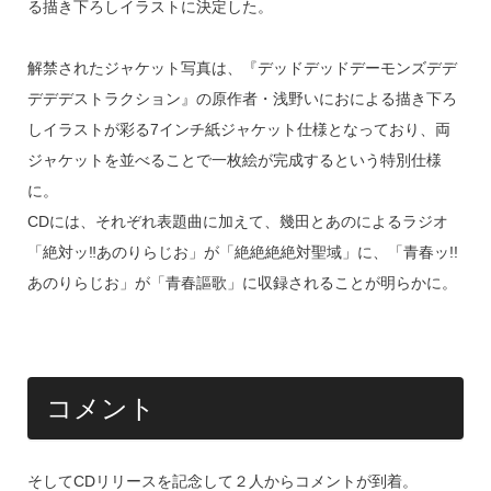
る描き下ろしイラストに決定した。
解禁されたジャケット写真は、『デッドデッドデーモンズデデ
デデデストラクション』の原作者・浅野いにおによる描き下ろ
しイラストが彩る7インチ紙ジャケット仕様となっており、両
ジャケットを並べることで一枚絵が完成するという特別仕様
に。
CDには、それぞれ表題曲に加えて、幾田とあのによるラジオ
「絶対ッ‼あのりらじお」が「絶絶絶絶対聖域」に、「青春ッ!!
あのりらじお」が「青春謳歌」に収録されることが明らかに。
コメント
そしてCDリリースを記念して２人からコメントが到着。