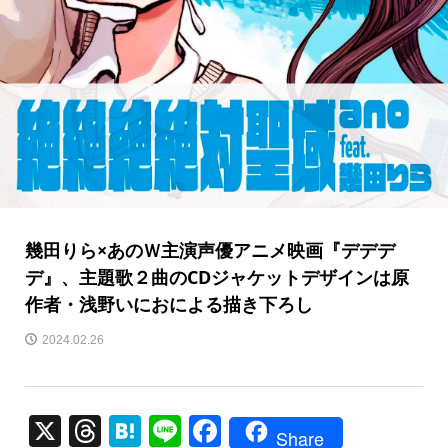
幾田りら×あのＷ主演声優アニメ映画『デデデ
デ』、主題歌２曲のCDジャケットデザインは原
作者・浅野いにおによる描き下ろし
2024.02.26
X
T
H
Li
F
Share