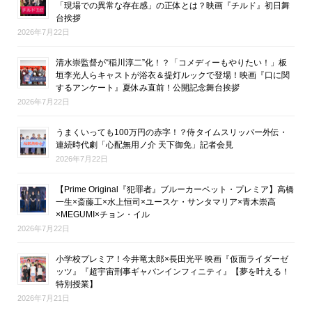
「現場での異常な存在感」の正体とは？映画『チルド』初日舞
台挨拶
2026年7月22日
清水崇監督が“稲川淳二”化！？「コメディーもやりたい！」板
垣李光人らキャストが浴衣＆提灯ルックで登場！映画『口に関
するアンケート』夏休み直前！公開記念舞台挨拶
2026年7月22日
うまくいっても100万円の赤字！？侍タイムスリッパー外伝・
連続時代劇「心配無用ノ介 天下御免」記者会見
2026年7月22日
【Prime Original『犯罪者』ブルーカーペット・プレミア】高橋
一生×斎藤工×水上恒司×ユースケ・サンタマリア×青木崇高
×MEGUMI×チョン・イル
2026年7月22日
小学校プレミア！今井竜太郎×長田光平 映画『仮面ライダーゼ
ッツ』『超宇宙刑事ギャバンインフィニティ』【夢を叶える！
特別授業】
2026年7月21日