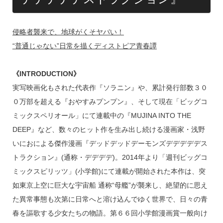
侵略者襲来で、地球がくそヤバい！
“普通じゃない”日常を描くディストピア青春譚
《INTRODUCTION》
実写映画化もされた代表作『ソラニン』や、累計発行部数３０
０万部を超える『おやすみプンプン』、そして現在「ビッグコ
ミックスペリオール」にて連載中の『MUJINA INTO THE
DEEP』など、数々のヒット作を生み出し続ける漫画家・浅野
いにおによる傑作漫画『デッドデッドデーモンズデデデデデス
トラクション』(通称・デデデデ)。2014年より「週刊ビッグコ
ミックスピリッツ」(小学館)にて連載が開始された本作は、突
如東京上空に巨大な宇宙船 通称“母艦”が襲来し、絶望的に思え
た異常事態も次第に日常へと溶け込んでゆく世界で、日々の青
春を謳歌する少女たちの物語。第６６回小学館漫画賞一般向け