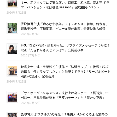
キー、新スタッフに切実な願い。斎藤工、柏木悠、高木完 ドラ
マ『ペンション・恋は桃色 season4』完成披露イベント
2026年7月26日
香取慎吾主演『虚ろな十字架』メインキャスト解禁。鈴木杏、
蓮佛美沙子、宇崎竜童、ピエール瀧が出演。特報映像も解禁
2026年7月26日
FRUITS ZIPPER・鎮西寿々歌、サプライズメッセージに号泣！
映画『だぁれかさんとアソぼ？』公開前夜祭
2026年7月24日
鈴鹿央士、連ドラ単独初主演作で「法廷ラップ」に挑戦！稲垣
吾郎も「僕もラップしたい」と熱望？ドラマ9「リーガルビート
-逆転の法廷-」記者会見
2026年7月23日
『サイボーグ009 ネメシス』先行上映会レポート：梶裕貴、中
村悠一、早見沙織が語る「不変のテーマ」と「新たな正義」
2026年7月22日
染谷将太は“ステルス”の権化！？唐田えりか＆くるまも驚愕の