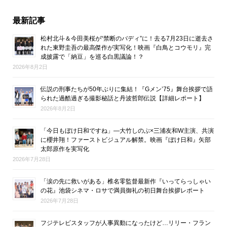
最新記事
松村北斗＆今田美桜が“禁断のバディ”に！去る7月23日に逝去さ
れた東野圭吾の最高傑作が実写化！映画『白鳥とコウモリ』完
成披露で「納豆」を巡る白黒議論！？
2026年8月2日
伝説の刑事たちが50年ぶりに集結！『Gメン’75』舞台挨拶で語
られた過酷過ぎる撮影秘話と丹波哲郎伝説【詳細レポート】
2026年8月2日
「今日もぼけ日和ですね」―大竹しのぶ×三浦友和W主演、共演
に櫻井翔！ファーストビジュアル解禁。映画『ぼけ日和』矢部
太郎原作を実写化
2026年7月28日
「涙の先に救いがある」椎名零監督最新作『いってらっしゃい
の花』池袋シネマ・ロサで満員御礼の初日舞台挨拶レポート
2026年7月28日
フジテレビスタッフが人事異動になったけど…リリー・フラン