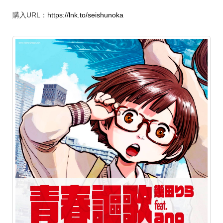
購入URL：
https://lnk.to/seishunoka