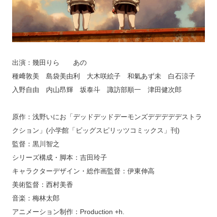
出演：幾田りら あの
種﨑敦美 島袋美由利 大木咲絵子 和氣あず未 白石涼子
入野自由 内山昂輝 坂泰斗 諏訪部順一 津田健次郎
原作：浅野いにお「デッドデッドデーモンズデデデデデストラ
クション」(小学館「ビッグスピリッツコミックス」刊)
監督：黒川智之
シリーズ構成・脚本：吉田玲子
キャラクターデザイン・総作画監督：伊東伸高
美術監督：西村美香
音楽：梅林太郎
アニメーション制作：Production +h.