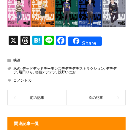
X
T
H
Li
F
Share
hr
at
n
a
e
e
e
c
映画
a
n
e
あの
,
デッドデッドデーモンズデデデデデストラクション
,
デデデ
デ
,
幾田りら
,
映画デデデデ
,
浅野いにお
d
a
b
コメント:
0
s
o
o
k
関連記事一覧