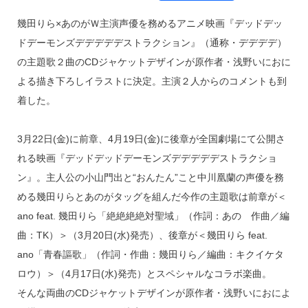
hr
at
n
a
幾田りら×あのがＷ主演声優を務めるアニメ映画『デッドデッ
e
e
e
c
ドデーモンズデデデデデストラクション』（通称・デデデデ）
a
n
e
の主題歌２曲のCDジャケットデザインが原作者・浅野いにおに
d
a
b
よる描き下ろしイラストに決定。主演２人からのコメントも到
s
o
着した。
o
k
3月22日(金)に前章、4月19日(金)に後章が全国劇場にて公開さ
れる映画『デッドデッドデーモンズデデデデデストラクショ
ン』。主人公の小山門出と“おんたん”こと中川凰蘭の声優を務
める幾田りらとあのがタッグを組んだ今作の主題歌は前章が＜
ano feat. 幾田りら「絶絶絶絶対聖域」（作詞：あの 作曲／編
曲：TK）＞（3月20日(水)発売）、後章が＜幾田りら feat.
ano「青春謳歌」（作詞・作曲：幾田りら／編曲：キクイケタ
ロウ）＞（4月17日(水)発売）とスペシャルなコラボ楽曲。
そんな両曲のCDジャケットデザインが原作者・浅野いにおによ