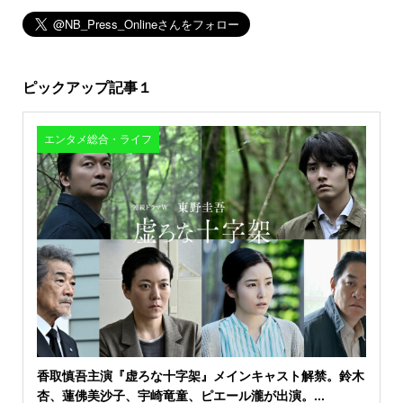
ピックアップ記事１
エンタメ総合・ライフ
香取慎吾主演『虚ろな十字架』メインキャスト解禁。鈴木
杏、蓮佛美沙子、宇崎竜童、ピエール瀧が出演。...