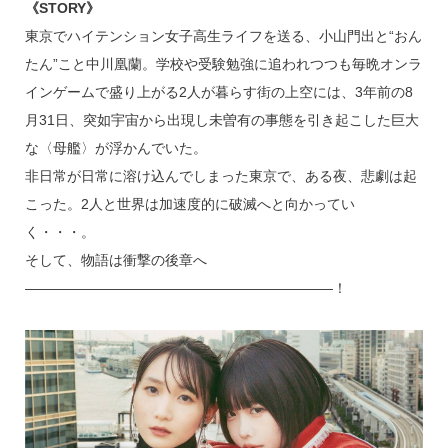
《STORY》
東京でハイテンション女子高生ライフを送る、小山門出と“おん
たん”こと中川凰蘭。学校や受験勉強に追われつつも毎晩オンラ
インゲームで盛り上がる2人が暮らす街の上空には、3年前の8
月31日、突如宇宙から出現し未曽有の事態を引き起こした巨大
な〈母艦〉が浮かんでいた。
非日常が日常に溶け込んでしまった東京で、ある夜、悲劇は起
こった。2人と世界は加速度的に破滅へと向かってい
く・・・。
そして、物語は衝撃の後章へ
――――――――――――――――――――――！