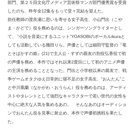
部門、第２５回文化庁メディア芸術祭マンガ部門優秀賞を受賞
したのち、昨年全12集をもって堂々完結を迎えた。
担任教師の渡良瀬に思いを寄せる女子高生、小山門出（こや
ま・かどで）役を務めるのは、シンガーソングライターとし
て、 “小説を音楽にするユニット”YOASOBIのボーカルikuraと
しても活動している幾田りら。声優としては細田守監督の『竜
とそばかすの姫』(21)で主人公・すずの親友の別役弘香役で初
の声優を務め、本作ではそれ以来2度目にして初のアニメ声優
の主演を務めることとなった。門出と小学校以来の親友で、戦
争ゲームオタクゆえ日常的に寝不足の女子高生、“おんたん”こ
と中川凰蘭（なかがわ・おうらん）役を務めるのは、アーティ
ストやタレントとして強烈なキャラクターで若い世代の女性を
中心に絶大な人気を集めるあの。 そんなあのはオーディショ
ンでおんたん役を見事に射止め、本作で声優初挑戦を果たし
た。