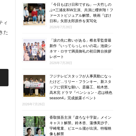
「今日もぼけ日和ですね」―大竹しの
ぶ×三浦友和W主演、共演に櫻井翔！フ
ァーストビジュアル解禁。映画『ぼけ
日和』矢部太郎原作を実写化
ティ
2026年7月28日
きた
「涙の先に救いがある」椎名零監督最
新作『いってらっしゃいの花』池袋シ
ネマ・ロサで満員御礼の初日舞台挨拶
レポート
2026年7月28日
フジテレビスタッフが人事異動になっ
たけど…リリー・フランキー、新スタ
ッフに切実な願い。斎藤工、柏木悠、
高木完 ドラマ『ペンション・恋は桃色
season4』完成披露イベント
2026年7月26日
香取慎吾主演『虚ろな十字架』メイン
キャスト解禁。鈴木杏、蓮佛美沙子、
宇崎竜童、ピエール瀧が出演。特報映
像も解禁