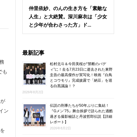
仲里依紗、のんの生き方を「素敵な
人生」と大絶賛。深川麻衣は「少女
と少年が合わさった方」ド...
最新記事
務
松村北斗＆今田美桜が“禁断のバデ
ィ”に！去る7月23日に逝去された東野
でも
圭吾の最高傑作が実写化！映画『白鳥
とコウモリ』完成披露で「納豆」を巡
る白黒議論！？
2026年8月2日
んが
伝説の刑事たちが50年ぶりに集結！
イン
『Gメン’75』舞台挨拶で語られた過酷
過ぎる撮影秘話と丹波哲郎伝説【詳細
レポート】
2026年8月2日
日を