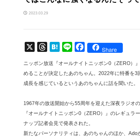
2023.03.29
X
T
H
Li
F
Share
hr
at
n
a
ニッポン放送『オールナイトニッポン0（ZERO）』
e
e
e
c
めることが決定したあのちゃん。2022年に特番を
a
n
e
成長を感じているというあのちゃんに話を聞いた。
d
a
b
s
o
1967年の放送開始から55周年を迎えた深夜ラジ
o
『オールナイトニッポン0（ZERO）』のレギュラ
k
ナップ記者会見で発表された。
新たなパーソナリティは、あのちゃんのほか、Ado