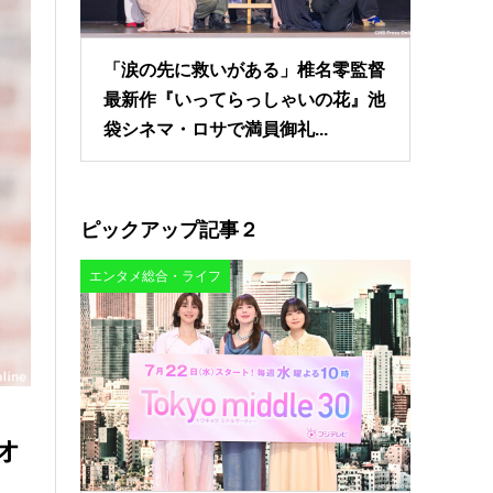
「涙の先に救いがある」椎名零監督
最新作『いってらっしゃいの花』池
袋シネマ・ロサで満員御礼...
ピックアップ記事２
エンタメ総合・ライフ
オ