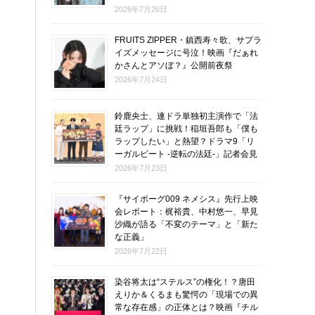
2026年7月26日
FRUITS ZIPPER・鎮西寿々歌、サプラ
イズメッセージに号泣！映画『だぁれ
かさんとアソぼ？』公開前夜祭
2026年7月24日
鈴鹿央士、連ドラ単独初主演作で「法
廷ラップ」に挑戦！稲垣吾郎も「僕も
ラップしたい」と熱望？ドラマ9「リ
ーガルビート -逆転の法廷-」記者会見
2026年7月23日
『サイボーグ009 ネメシス』先行上映
会レポート：梶裕貴、中村悠一、早見
沙織が語る「不変のテーマ」と「新た
な正義」
2026年7月22日
染谷将太は“ステルス”の権化！？唐田
えりか＆くるまも驚愕の「現場での異
常な存在感」の正体とは？映画『チル