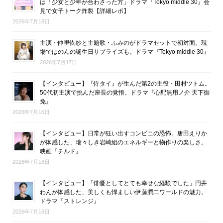
は「少女と少年が合わさった方」ドラマ『Tokyo middle 30』会
見で女子トーク炸裂【詳細レポ】
2026年7月18日
主演・仲里依紗と主題歌・ふみのがドラマセットで初対面。現
場ではのんの誕生日サプライズも。ドラマ『Tokyo middle 30』
2026年7月17日
【インタビュー】『侍タイ』が生んだ第2の主役・田村ツトム。
50代初主演で挑んだ座長の覚悟。ドラマ『心配無用ノ介 天下御
免』
2026年7月16日
【インタビュー】日常が狂い出すコンビニの恐怖。唐田えりか
が体感した、瑞々しき岩崎組のエネルギーと物作りの楽しさ。
映画『チルド』
2026年7月16日
【インタビュー】「俳優としてとても幸せな経験でした」円井
わんが体感した、美しくも悍ましい伊藤潤二ワールドの魅力。
ドラマ『ストレンジ』
2026年7月16日