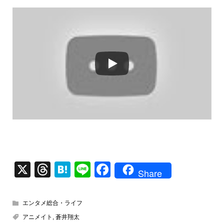
X
T
H
Li
F
Share
hr
at
n
a
e
e
e
c
エンタメ総合・ライフ
a
n
e
アニメイト
,
蒼井翔太