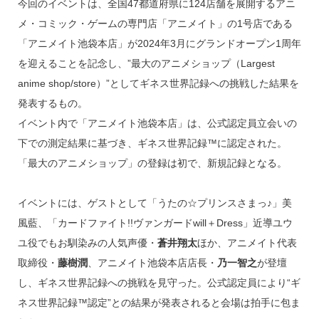
o
今回のイベントは、全国47都道府県に124店舗を展開するアニ
k
メ・コミック・ゲームの専門店「アニメイト」の1号店である
「アニメイト池袋本店」が2024年3月にグランドオープン1周年
を迎えることを記念し、”最大のアニメショップ（Largest
anime shop/store）”としてギネス世界記録への挑戦した結果を
発表するもの。
イベント内で「アニメイト池袋本店」は、公式認定員立会いの
下での測定結果に基づき、ギネス世界記録™️に認定された。
「最大のアニメショップ」の登録は初で、新規記録となる。
イベントには、ゲストとして「うたの☆プリンスさまっ♪」美
風藍、「カードファイト!!ヴァンガードwill＋Dress」近導ユウ
ユ役でもお馴染みの人気声優・
蒼井翔太
ほか、アニメイト代表
取締役・
藤樹潤
、アニメイト池袋本店店長・
乃一智之
が登壇
し、ギネス世界記録への挑戦を見守った。公式認定員により“ギ
ネス世界記録™️認定”との結果が発表されると会場は拍手に包ま