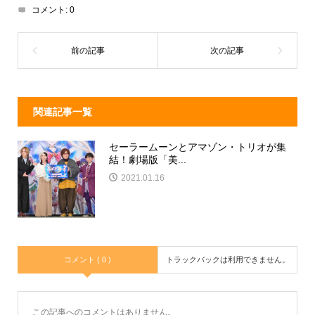
d
a
b
コメント:
0
s
o
o
k
関連記事一覧
セーラームーンとアマゾン・トリオが集
結！劇場版「美...
2021.01.16
コメント ( 0 )
トラックバックは利用できません。
この記事へのコメントはありません。