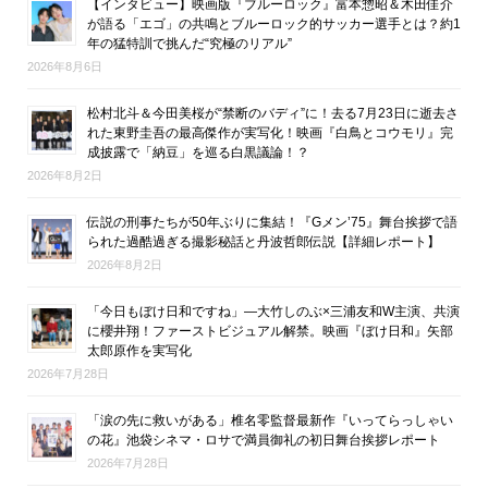
【インタビュー】映画版『ブルーロック』富本惣昭＆木田佳介
が語る「エゴ」の共鳴とブルーロック的サッカー選手とは？約1
年の猛特訓で挑んだ“究極のリアル”
2026年8月6日
松村北斗＆今田美桜が“禁断のバディ”に！去る7月23日に逝去さ
れた東野圭吾の最高傑作が実写化！映画『白鳥とコウモリ』完
成披露で「納豆」を巡る白黒議論！？
2026年8月2日
伝説の刑事たちが50年ぶりに集結！『Gメン’75』舞台挨拶で語
られた過酷過ぎる撮影秘話と丹波哲郎伝説【詳細レポート】
2026年8月2日
「今日もぼけ日和ですね」―大竹しのぶ×三浦友和W主演、共演
に櫻井翔！ファーストビジュアル解禁。映画『ぼけ日和』矢部
太郎原作を実写化
2026年7月28日
「涙の先に救いがある」椎名零監督最新作『いってらっしゃい
の花』池袋シネマ・ロサで満員御礼の初日舞台挨拶レポート
2026年7月28日