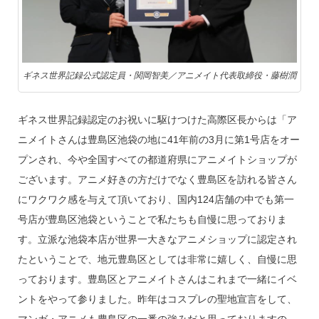
ギネス世界記録公式認定員・関岡智美／アニメイト代表取締役・藤樹潤
ギネス世界記録認定のお祝いに駆けつけた高際区長からは「ア
ニメイトさんは豊島区池袋の地に41年前の3月に第1号店をオー
プンされ、今や全国すべての都道府県にアニメイトショップが
ございます。アニメ好きの方だけでなく豊島区を訪れる皆さん
にワクワク感を与えて頂いており、国内124店舗の中でも第一
号店が豊島区池袋ということで私たちも自慢に思っておりま
す。立派な池袋本店が世界一大きなアニメショップに認定され
たということで、地元豊島区としては非常に嬉しく、自慢に思
っております。豊島区とアニメイトさんはこれまで一緒にイベ
ントをやって参りました。昨年はコスプレの聖地宣言をして、
マンガ・アニメも豊島区の一番の強みだと思っておりますの