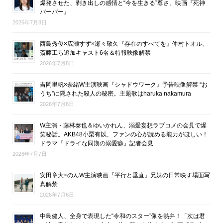
爆発させた、剥き出しの感情と“今を生きる”尊さ。映画『死神
バーバー』
2026年7月8日
西島秀俊×広瀬すず×瀬々敬久『存在のすべてを』仲村トオル、
斎藤工ら追加キャスト6名＆特報映像解禁
2026年7月8日
吉岡里帆×奈緒W主演映画『シャドウワーク』予告映像解禁 “お
うち”に隠された殺人の秘密。主題歌はharuka nakamura
2026年7月8日
W主演・藤林泰也＆ゆいかれん、溺愛妄想ラブコメの会見で爆
笑秘話。AKB48小栗有以、ファンの心が読める能力がほしい！
ドラマ『ドライな同期の溺愛癖』記者会見
2026年7月7日
安田章大×のんW主演映画『平行と垂直』兄妹の日常映す場面写
真解禁
2026年7月6日
中島健人、全身で表現した“令和のスター”像を熱弁！「次は君