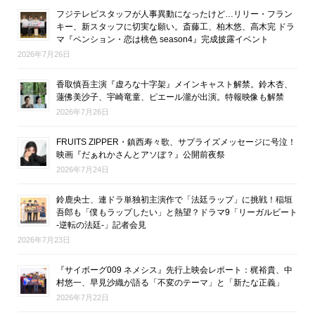
フジテレビスタッフが人事異動になったけど…リリー・フラン
キー、新スタッフに切実な願い。斎藤工、柏木悠、高木完 ドラ
マ『ペンション・恋は桃色 season4』完成披露イベント
2026年7月26日
香取慎吾主演『虚ろな十字架』メインキャスト解禁。鈴木杏、
蓮佛美沙子、宇崎竜童、ピエール瀧が出演。特報映像も解禁
2026年7月26日
FRUITS ZIPPER・鎮西寿々歌、サプライズメッセージに号泣！
映画『だぁれかさんとアソぼ？』公開前夜祭
2026年7月24日
鈴鹿央士、連ドラ単独初主演作で「法廷ラップ」に挑戦！稲垣
吾郎も「僕もラップしたい」と熱望？ドラマ9「リーガルビート
-逆転の法廷-」記者会見
2026年7月23日
『サイボーグ009 ネメシス』先行上映会レポート：梶裕貴、中
村悠一、早見沙織が語る「不変のテーマ」と「新たな正義」
2026年7月22日