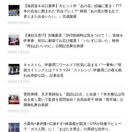
【福原遥＆出口夏希】大ヒット作『あの花』続編に驚き！777
本の百合に囲まれた“百合プレミア” 映画『あの星が降る丘で、
君とまた出会いたい。』完成披露
2026年7月13日
【凍結注意!?】京極夏彦「SNS投稿時は気をつけて！」 奈緒＆
伊東蒼、初日に劇場でお忍び鑑賞！「バレずに泣いた」映画
『死ねばいいのに』公開記念舞台挨拶
2026年7月13日
キャストら、伊藤潤二ワールドで狂気に染まる！“一番怖い”視
聴タイミングとは？ドラマ24「ストレンジ -伊藤潤二の夜も眠
れぬ奇妙な話-」記者会見
2026年7月13日
菅田将暉、天才軍師役も「国語は2点」と自虐！？本木雅弘は司
会を差し置いて監督を質問攻め！吉高由里子 映画『黒牢城』公
開御礼舞台挨拶
2026年7月12日
小栗旬×蒼井優×広瀬すず×林遣都が競演！UTAが俳優デビュー
で「ガス人間」に！「まばたき禁止」の異様な役作り。