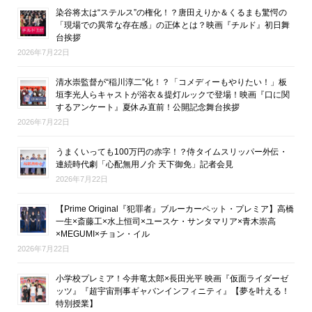
染谷将太は“ステルス”の権化！？唐田えりか＆くるまも驚愕の
「現場での異常な存在感」の正体とは？映画『チルド』初日舞
台挨拶
2026年7月22日
清水崇監督が“稲川淳二”化！？「コメディーもやりたい！」板
垣李光人らキャストが浴衣＆提灯ルックで登場！映画『口に関
するアンケート』夏休み直前！公開記念舞台挨拶
2026年7月22日
うまくいっても100万円の赤字！？侍タイムスリッパー外伝・
連続時代劇「心配無用ノ介 天下御免」記者会見
2026年7月22日
【Prime Original『犯罪者』ブルーカーペット・プレミア】高橋
一生×斎藤工×水上恒司×ユースケ・サンタマリア×青木崇高
×MEGUMI×チョン・イル
2026年7月22日
小学校プレミア！今井竜太郎×長田光平 映画『仮面ライダーゼ
ッツ』『超宇宙刑事ギャバンインフィニティ』【夢を叶える！
特別授業】