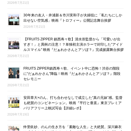
2026年7月21日
30年来の友人・井浦新＆市川実和子が夫婦役に「私たちにしか
出せない空気感」映画『トロフィー』公開記念舞台挨拶
2026年7月21日
【FRUITS ZIPPER 鎮西寿々歌】清水崇監督から「可愛いが出
すぎ！」と異例の注意！？単独初主演ホラーで封印した“アイド
ルスマイル” 映画『だぁれかさんとアソぼ？』完成披露舞台挨拶
2026年7月21日
FRUITS ZIPPER鎮西寿々歌、イベント中に恐怖！渋谷の階段
に“だぁれかさん”降臨！映画『だぁれかさんとアソぼ？』階段
セレモニー
2026年7月21日
安田章大×のん、打ち合わせなしで成立した“真の兄妹”感。監督
も絶賛のコンビネーション。映画『平行と垂直』東京プレミア
バリアフリー上映試写会【詳細レポ】
2026年7月19日
仲里依紗、のんの生き方を「素敵な人生」と大絶賛。深川麻衣