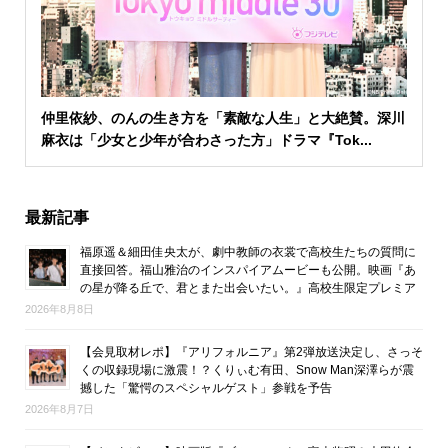
仲里依紗、のんの生き方を「素敵な人生」と大絶賛。深川
麻衣は「少女と少年が合わさった方」ドラマ『Tok...
最新記事
福原遥＆細田佳央太が、劇中教師の衣裳で高校生たちの質問に
直接回答。福山雅治のインスパイアムービーも公開。映画『あ
の星が降る丘で、君とまた出会いたい。』高校生限定プレミア
2026年8月8日
【会見取材レポ】『アリフォルニア』第2弾放送決定し、さっそ
くの収録現場に激震！？くりぃむ有田、Snow Man深澤らが震
撼した「驚愕のスペシャルゲスト」参戦を予告
2026年8月7日