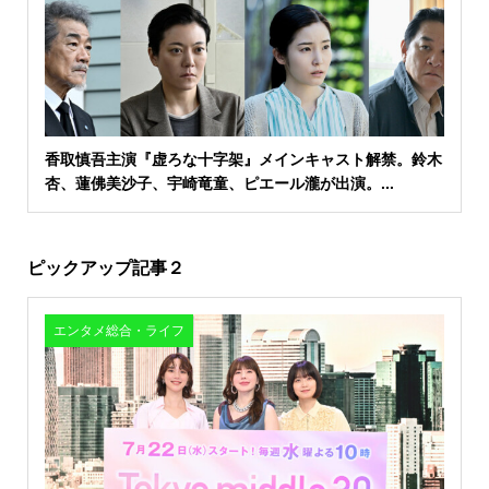
香取慎吾主演『虚ろな十字架』メインキャスト解禁。鈴木
杏、蓮佛美沙子、宇崎竜童、ピエール瀧が出演。...
ピックアップ記事２
エンタメ総合・ライフ