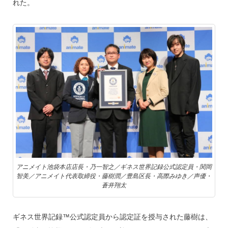
れた。
アニメイト池袋本店店長・乃一智之／ギネス世界記録公式認定員・関岡
智美／アニメイト代表取締役・藤樹潤／豊島区長・高際みゆき／声優・
蒼井翔太
ギネス世界記録™️公式認定員から認定証を授与された藤樹は、