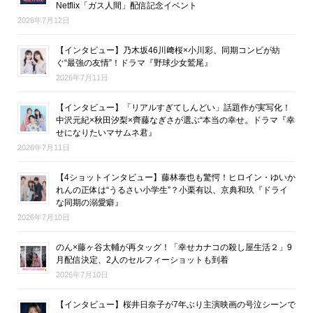
Netflix「ガス人間」配信記念イベント
2026年7月12日
【インタビュー】乃木坂46川﨑桜×小川彩、同期コンビが紡
ぐ“最強の友情”！ドラマ『野球少女鷲尾』
2026年7月11日
【インタビュー】「リアルすぎてしんどい」話題作が実写化！
中沢元紀×秋田汐梨×齊藤なぎさが選ぶ“本当の幸せ。ドラマ『幸
せになりたいマサムネ君』
2026年7月11日
【4ショットインタビュー】藤林泰也も驚愕！ヒロイン・ゆいか
れんの正体は“うるさい小学生”？小栗有以、京典和玖『ドライ
な同期の溺愛癖』
2026年7月10日
のん×藤ヶ谷太輔が再タッグ！「幸せカナコの殺し屋生活２」9
月配信決定、2人のセルフィーショットも到着
2026年7月10日
【インタビュー】桜井日奈子が7年ぶり主演映画の号泣シーンで