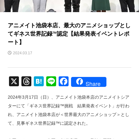
アニメイト池袋本店、最大のアニメショップとし
てギネス世界記録™️認定【結果発表イベントレポ
ート】
2024.03.17
X
T
H
Li
F
Share
hr
at
n
a
2024年3月17日（日）、アニメイト池袋本店のアニメイトシア
e
e
e
c
ターにて「ギネス世界記録™挑戦 結果発表イベント」が行わ
a
n
e
れ、アニメイト池袋本店が＜世界最大のアニメショップ＞とし
d
a
b
て、見事ギネス世界記録™に認定された。
s
o