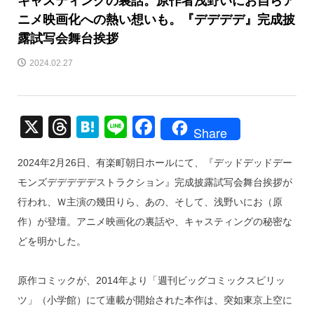
キャスティングの裏話。原作者浅野いにお自らア
ニメ映画化への熱い想いも。『デデデデ』完成披
露試写会舞台挨拶
2024.02.27
X
T
H
Li
F
Share
hr
at
n
a
2024年2月26日、有楽町朝日ホールにて、『デッドデッドデー
e
e
e
c
モンズデデデデデストラクション』完成披露試写会舞台挨拶が
a
n
e
行われ、Ｗ主演の幾田りら、あの、そして、浅野いにお（原
d
a
b
作）が登壇。アニメ映画化の裏話や、キャスティングの秘密な
s
o
どを明かした。
o
k
原作コミックが、2014年より「週刊ビッグコミックスピリッ
ツ」（小学館）にて連載が開始された本作は、突如東京上空に