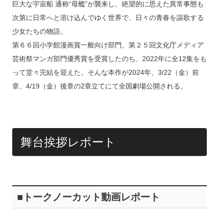
巨大な宇宙船 通称“母艦”が襲来し、絶望的に思えた異常事態も
次第に日常へと溶け込んでゆく世界で、日々の青春を謳歌する
少女たちの物語。
第６６回小学館漫画賞一般向け部門、第２５回文化庁メディア
芸術祭マンガ部門優秀賞を受賞したのち、2022年に全12集をも
って堂々完結を迎えた。そんな本作が2024年、3/22（金）前
章、4/19（金）後章の2章立てにて全国劇場公開される。
舞台挨拶レポート
■トークノーカット動画レポート