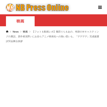
映画
News
映画
【フォト＆動画レポ】幾田りら＆あの、奇跡のＷキャスティン
グの裏話。原作者浅野いにお自らアニメ映画化への熱い想いも。『デデデデ』完成披露
試写会舞台挨拶