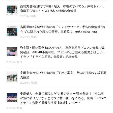
西島秀俊×広瀬すず×瀬々敬久『存在のすべてを』仲村トオル、
斎藤工ら追加キャスト6名＆特報映像解禁
2026年7月8日
吉岡里帆×奈緒W主演映画『シャドウワーク』予告映像解禁 “お
うち”に隠された殺人の秘密。主題歌はharuka nakamura
2026年7月8日
W主演・藤林泰也＆ゆいかれん、溺愛妄想ラブコメの会見で爆
笑秘話。AKB48小栗有以、ファンの心が読める能力がほしい！
ドラマ『ドライな同期の溺愛癖』記者会見
2026年7月7日
安田章大×のんW主演映画『平行と垂直』兄妹の日常映す場面写
真解禁
2026年7月6日
中島健人、全身で表現した“令和のスター”像を熱弁！「次は君
の波に乗りたいな」と七夕に甘い願いを込める。映画『ラブ≠コ
メディ』公開初日舞台挨拶【詳細】レポート
2026年7月4日