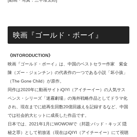
映画『ゴールド・ボーイ』
《INTORODUCTION》
映画『ゴールド・ボーイ』は、中国のベストセラー作家 紫金
陳（ズー・ジェンチン）の代表作の一つである小説「坏小孩」
（The Gone Child）が原作。
同作は2020年に動画サイトiQIYI（アイチーイー）の人気サス
ペンス・シリーズ「迷霧劇場」の海外戦略作品としてドラマ化
され、現在までに総再生回数20億回越えを記録するなど、中国
では社会的大ヒットに成長した作品です。
日本では、2021年1月にWOWOWで（邦題:バッド・キッズ 隠
秘之罪）として初放送（現在はiQIYI（アイチーイー）にて視聴