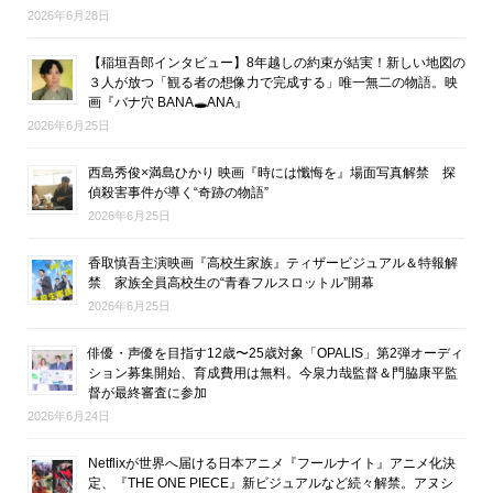
2026年6月28日
【稲垣吾郎インタビュー】8年越しの約束が結実！新しい地図の
３人が放つ「観る者の想像力で完成する」唯一無二の物語。映
画『バナ穴 BANA🕳ANA』
2026年6月25日
西島秀俊×満島ひかり 映画『時には懺悔を』場面写真解禁 探
偵殺害事件が導く“奇跡の物語”
2026年6月25日
香取慎吾主演映画『高校生家族』ティザービジュアル＆特報解
禁 家族全員高校生の“青春フルスロットル”開幕
2026年6月25日
俳優・声優を目指す12歳〜25歳対象「OPALIS」第2弾オーディ
ション募集開始、育成費用は無料。今泉力哉監督＆門脇康平監
督が最終審査に参加
2026年6月24日
Netflixが世界へ届ける日本アニメ『フールナイト』アニメ化決
定、『THE ONE PIECE』新ビジュアルなど続々解禁。アヌシ