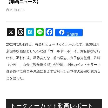
【動画ニュース】
2023.11.05
X
T
H
Li
F
Share
hr
at
n
a
2023年10月29日、有楽町ヒューリックホールにて、第36回東
e
e
e
c
京国際映画祭としての映画『ゴールド・ボーイ』舞台挨拶が行
a
n
e
われ、羽村仁成、星乃あんな、前出燿志、金子修介監督、許曄
d
a
b
（企画）、白金（製作総指揮）が登壇。中国のベストセラー小
s
o
説を原作に舞台を沖縄に変えて実写化した本作の経緯や魅力な
o
どを語った。
k
トークノーカット動画レポート