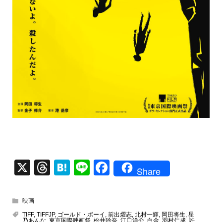
X
T
H
Li
F
Share
hr
at
n
a
e
e
e
c
映画
a
n
e
TIFF
,
TIFFJP
,
ゴールド・ボーイ
,
前出燿志
,
北村一輝
,
岡田将生
,
星
乃あんな
,
東京国際映画祭
,
松井玲奈
,
江口洋介
,
白金
,
羽村仁成
,
許