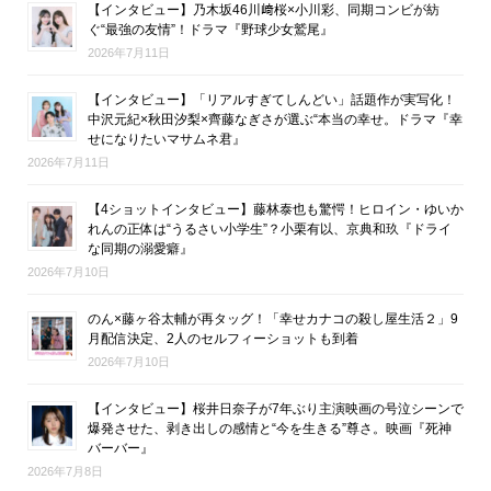
【インタビュー】乃木坂46川﨑桜×小川彩、同期コンビが紡
ぐ“最強の友情”！ドラマ『野球少女鷲尾』
2026年7月11日
【インタビュー】「リアルすぎてしんどい」話題作が実写化！
中沢元紀×秋田汐梨×齊藤なぎさが選ぶ“本当の幸せ。ドラマ『幸
せになりたいマサムネ君』
2026年7月11日
【4ショットインタビュー】藤林泰也も驚愕！ヒロイン・ゆいか
れんの正体は“うるさい小学生”？小栗有以、京典和玖『ドライ
な同期の溺愛癖』
2026年7月10日
のん×藤ヶ谷太輔が再タッグ！「幸せカナコの殺し屋生活２」9
月配信決定、2人のセルフィーショットも到着
2026年7月10日
【インタビュー】桜井日奈子が7年ぶり主演映画の号泣シーンで
爆発させた、剥き出しの感情と“今を生きる”尊さ。映画『死神
バーバー』
2026年7月8日