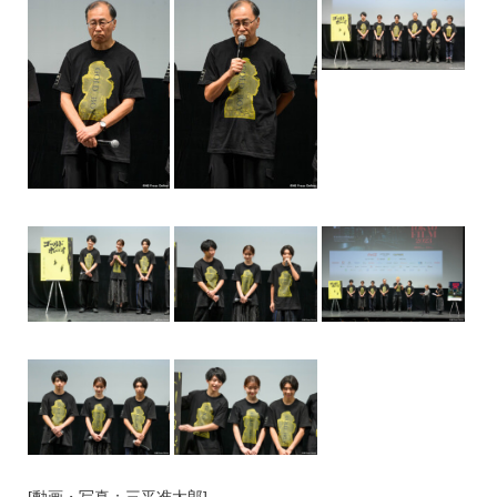
[動画・写真：三平准太郎]