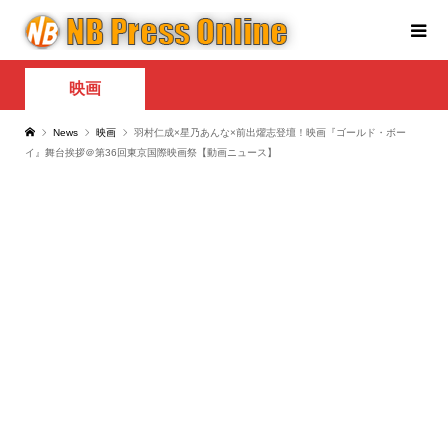
映画
News
映画
羽村仁成×星乃あんな×前出燿志登壇！映画『ゴールド・ボー
イ』舞台挨拶＠第36回東京国際映画祭【動画ニュース】