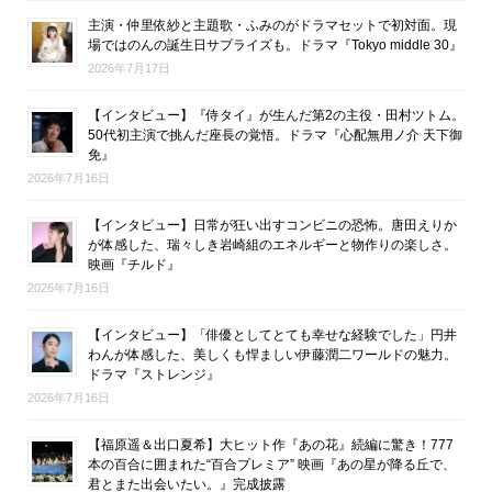
主演・仲里依紗と主題歌・ふみのがドラマセットで初対面。現
場ではのんの誕生日サプライズも。ドラマ『Tokyo middle 30』
2026年7月17日
【インタビュー】『侍タイ』が生んだ第2の主役・田村ツトム。
50代初主演で挑んだ座長の覚悟。ドラマ『心配無用ノ介 天下御
免』
2026年7月16日
【インタビュー】日常が狂い出すコンビニの恐怖。唐田えりか
が体感した、瑞々しき岩崎組のエネルギーと物作りの楽しさ。
映画『チルド』
2026年7月16日
【インタビュー】「俳優としてとても幸せな経験でした」円井
わんが体感した、美しくも悍ましい伊藤潤二ワールドの魅力。
ドラマ『ストレンジ』
2026年7月16日
【福原遥＆出口夏希】大ヒット作『あの花』続編に驚き！777
本の百合に囲まれた“百合プレミア” 映画『あの星が降る丘で、
君とまた出会いたい。』完成披露