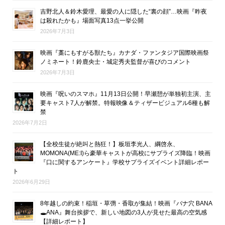
吉野北人＆鈴木愛理、最愛の人に隠した“裏の顔”…映画『昨夜
は殺れたかも』場面写真13点一挙公開
2026年7月3日
映画『藁にもすがる獣たち』カナダ・ファンタジア国際映画祭
ノミネート！鈴鹿央士・城定秀夫監督が喜びのコメント
2026年7月3日
映画『呪いのスマホ』11月13日公開！早瀬憩が単独初主演、主
要キャスト7人が解禁。特報映像＆ティザービジュアル6種も解
禁
2026年7月2日
【全校生徒が絶叫と熱狂！】板垣李光人、綱啓永、
MOMONA(ME:I)ら豪華キャストが高校にサプライズ降臨！映画
『口に関するアンケート』学校サプライズイベント詳細レポー
ト
2026年6月29日
8年越しの約束！稲垣・草彅・香取が集結！映画『バナ穴 BANA
🕳ANA』舞台挨拶で、新しい地図の3人が見せた最高の空気感
【詳細レポート】