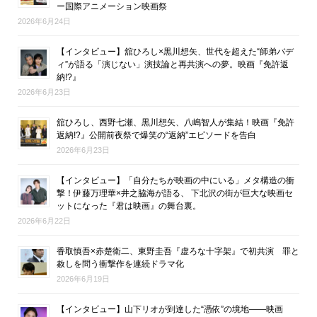
ー国際アニメーション映画祭
2026年6月24日
【インタビュー】舘ひろし×黒川想矢、世代を超えた“師弟バデ
ィ”が語る「演じない」演技論と再共演への夢。映画『免許返
納!?』
2026年6月23日
舘ひろし、西野七瀬、黒川想矢、八嶋智人が集結！映画『免許
返納!?』公開前夜祭で爆笑の“返納”エピソードを告白
2026年6月23日
【インタビュー】「自分たちが映画の中にいる」メタ構造の衝
撃！伊藤万理華×井之脇海が語る、 下北沢の街が巨大な映画セ
ットになった『君は映画』の舞台裏。
2026年6月22日
香取慎吾×赤楚衛二、東野圭吾『虚ろな十字架』で初共演 罪と
赦しを問う衝撃作を連続ドラマ化
2026年6月19日
【インタビュー】山下リオが到達した“憑依”の境地――映画