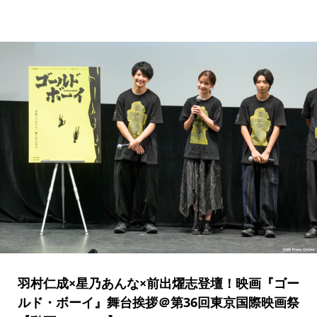
羽村仁成×星乃あんな×前出燿志登壇！映画『ゴー
ルド・ボーイ』舞台挨拶＠第36回東京国際映画祭