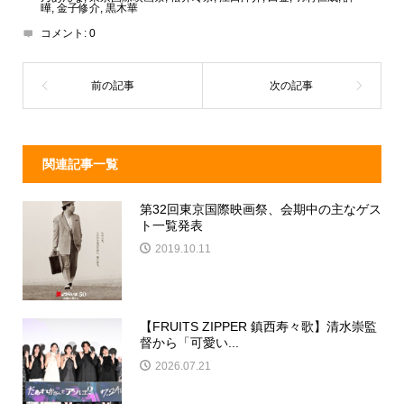
d
a
b
曄
,
金子修介
,
黒木華
コメント:
0
s
o
o
k
関連記事一覧
第32回東京国際映画祭、会期中の主なゲス
ト一覧発表
2019.10.11
【FRUITS ZIPPER 鎮西寿々歌】清水崇監
督から「可愛い...
2026.07.21