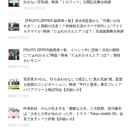
出せない空気感」映画『トロフィー』公開記念舞台挨拶
2026年7月21日
【FRUITS ZIPPER 鎮西寿々歌】清水崇監督から「可愛いが出
すぎ！」と異例の注意！？単独初主演ホラーで封印した“アイド
ルスマイル” 映画『だぁれかさんとアソぼ？』完成披露舞台挨拶
2026年7月21日
FRUITS ZIPPER鎮西寿々歌、イベント中に恐怖！渋谷の階段
に“だぁれかさん”降臨！映画『だぁれかさんとアソぼ？』階段
セレモニー
2026年7月21日
安田章大×のん、打ち合わせなしで成立した“真の兄妹”感。監督
も絶賛のコンビネーション。映画『平行と垂直』東京プレミア
バリアフリー上映試写会【詳細レポ】
2026年7月19日
仲里依紗、のんの生き方を「素敵な人生」と大絶賛。深川麻衣
は「少女と少年が合わさった方」ドラマ『Tokyo middle 30』会
見で女子トーク炸裂【詳細レポ】
2026年7月18日