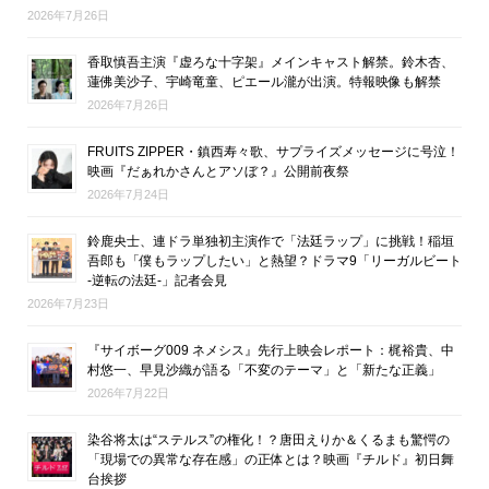
2026年7月26日
香取慎吾主演『虚ろな十字架』メインキャスト解禁。鈴木杏、
蓮佛美沙子、宇崎竜童、ピエール瀧が出演。特報映像も解禁
2026年7月26日
FRUITS ZIPPER・鎮西寿々歌、サプライズメッセージに号泣！
映画『だぁれかさんとアソぼ？』公開前夜祭
2026年7月24日
鈴鹿央士、連ドラ単独初主演作で「法廷ラップ」に挑戦！稲垣
吾郎も「僕もラップしたい」と熱望？ドラマ9「リーガルビート
-逆転の法廷-」記者会見
2026年7月23日
『サイボーグ009 ネメシス』先行上映会レポート：梶裕貴、中
村悠一、早見沙織が語る「不変のテーマ」と「新たな正義」
2026年7月22日
染谷将太は“ステルス”の権化！？唐田えりか＆くるまも驚愕の
「現場での異常な存在感」の正体とは？映画『チルド』初日舞
台挨拶