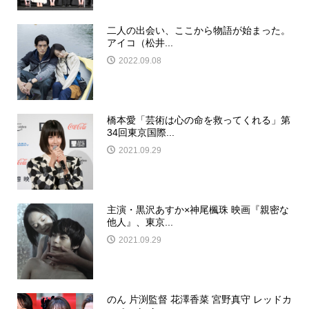
二人の出会い、ここから物語が始まった。
アイコ（松井...
2022.09.08
橋本愛「芸術は心の命を救ってくれる」第
34回東京国際...
2021.09.29
主演・黒沢あすか×神尾楓珠 映画『親密な
他人』、東京...
2021.09.29
のん 片渕監督 花澤香菜 宮野真守 レッドカ