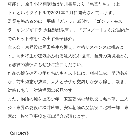
可能）、原作小説翻訳版は早川書房より『悪童たち』（上・
下）というタイトルで2021年７月に発売されています。
監督を務めるのは、平成『ガメラ』3部作、『ゴジラ・モス
ラ・キングギドラ 大怪獣総攻撃』、『デスノート』など国内外
でのヒット作を生み出す金子修介。
主人公・東昇役に岡田将生を迎え、本格サスペンスに挑みま
す。岡田将生が狂気あふれる殺人犯を怪演、自身の新境地とな
る悪役の演技にもぜひご注目ください。
作品の鍵を握る少年たちのキャストには、羽村仁成、星乃あん
な、前出燿志が抜擢。大人と子供が交錯しながら騙し、欺き、
対峙しあう、対決構図は必見です
また、物語の鍵を握る少年・安室朝陽の母親役に黒木華、主人
公・東昇の妻役に松井玲奈、安室朝陽の父親役に北村一輝、東
家の一族で刑事役を江口洋介が演じます。
《STORY》