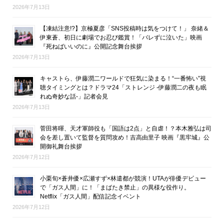
2026年7月13日
【凍結注意!?】京極夏彦「SNS投稿時は気をつけて！」 奈緒＆
伊東蒼、初日に劇場でお忍び鑑賞！「バレずに泣いた」映画
『死ねばいいのに』公開記念舞台挨拶
2026年7月13日
キャストら、伊藤潤二ワールドで狂気に染まる！“一番怖い”視
聴タイミングとは？ドラマ24「ストレンジ -伊藤潤二の夜も眠
れぬ奇妙な話-」記者会見
2026年7月13日
菅田将暉、天才軍師役も「国語は2点」と自虐！？本木雅弘は司
会を差し置いて監督を質問攻め！吉高由里子 映画『黒牢城』公
開御礼舞台挨拶
2026年7月12日
小栗旬×蒼井優×広瀬すず×林遣都が競演！UTAが俳優デビュー
で「ガス人間」に！「まばたき禁止」の異様な役作り。
Netflix「ガス人間」配信記念イベント
2026年7月12日