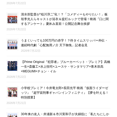
2026年7月22日
清水崇監督が“稲川淳二”化！？「コメディーもやりたい！」板
垣李光人らキャストが浴衣＆提灯ルックで登場！映画『口に関
するアンケート』夏休み直前！公開記念舞台挨拶
2026年7月22日
うまくいっても100万円の赤字！？侍タイムスリッパー外伝・
連続時代劇「心配無用ノ介 天下御免」記者会見
2026年7月22日
【Prime Original『犯罪者』ブルーカーペット・プレミア】高橋
一生×斎藤工×水上恒司×ユースケ・サンタマリア×青木崇高
×MEGUMI×チョン・イル
2026年7月22日
小学校プレミア！今井竜太郎×長田光平 映画『仮面ライダーゼ
ッツ』『超宇宙刑事ギャバンインフィニティ』【夢を叶える！
特別授業】
2026年7月21日
30年来の友人・井浦新＆市川実和子が夫婦役に「私たちにしか