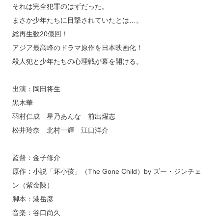
それは完全犯罪のはずだった。
まさか少年たちに目撃されていたとは…。
総再生数20億回！
アジア最高峰のドラマ原作を日本映画化！
殺人犯と少年たちの心理戦が幕を開ける。
出演：岡田将生
黒木華
羽村仁成 星乃あんな 前出燿志
松井玲奈 北村一輝 江口洋介
監督：金子修介
原作：小説「坏小孩」（The Gone Child）by ズー・ジンチェ
ン（紫金陳）
脚本：港岳彦
音楽：谷口尚久