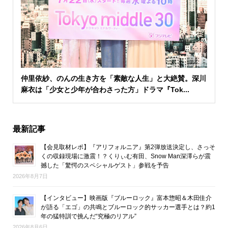
仲里依紗、のんの生き方を「素敵な人生」と大絶賛。深川
麻衣は「少女と少年が合わさった方」ドラマ『Tok...
最新記事
【会見取材レポ】『アリフォルニア』第2弾放送決定し、さっそ
くの収録現場に激震！？くりぃむ有田、Snow Man深澤らが震
撼した「驚愕のスペシャルゲスト」参戦を予告
2026年8月7日
【インタビュー】映画版『ブルーロック』富本惣昭＆木田佳介
が語る「エゴ」の共鳴とブルーロック的サッカー選手とは？約1
年の猛特訓で挑んだ“究極のリアル”
2026年8月6日