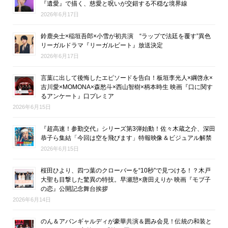
『遺愛』で描く、慈愛と呪いが交錯する不穏な境界線
2026年6月17日
鈴鹿央士×稲垣吾郎×小雪が初共演 “ラップで法廷を覆す”異色
リーガルドラマ『リーガルビート』放送決定
2026年6月17日
言葉に出して後悔したエピソードを告白！板垣李光人×綱啓永×
吉川愛×MOMONA×森愁斗×西山智樹×柄本時生 映画『口に関す
るアンケート』口プレミア
2026年6月15日
『超高速！参勤交代』シリーズ第3弾始動！佐々木蔵之介、深田
恭子ら集結「今回は空を飛びます」特報映像＆ビジュアル解禁
2026年6月15日
桜田ひより、四つ葉のクローバーを“10秒”で見つける！？木戸
大聖も目撃した驚異の特技。早瀬憩×唐田えりか 映画『モブ子
の恋』公開記念舞台挨拶
2026年6月14日
のん＆アバンギャルディが豪華共演＆囲み会見！伝統の和装と