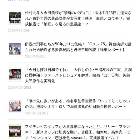
松村北斗＆今田美桜が“禁断のバディ”に！去る7月23日に逝去さ
れた東野圭吾の最高傑作が実写化！映画『白鳥とコウモリ』完
成披露で「納豆」を巡る白黒議論！？
2026年8月2日
伝説の刑事たちが50年ぶりに集結！『Gメン’75』舞台挨拶で語
られた過酷過ぎる撮影秘話と丹波哲郎伝説【詳細レポート】
2026年8月2日
「今日もぼけ日和ですね」―大竹しのぶ×三浦友和W主演、共演
に櫻井翔！ファーストビジュアル解禁。映画『ぼけ日和』矢部
太郎原作を実写化
2026年7月28日
「涙の先に救いがある」椎名零監督最新作『いってらっしゃい
の花』池袋シネマ・ロサで満員御礼の初日舞台挨拶レポート
2026年7月28日
フジテレビスタッフが人事異動になったけど…リリー・フラン
キー、新スタッフに切実な願い。斎藤工、柏木悠、高木完 ドラ
マ『ペンション・恋は桃色 season4』完成披露イベント