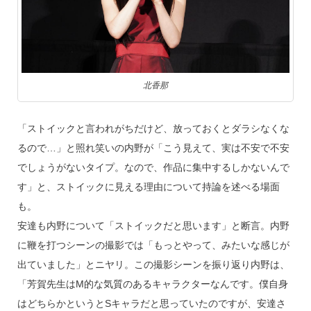
北香那
「ストイックと言われがちだけど、放っておくとダラシなくな
るので…」と照れ笑いの内野が「こう見えて、実は不安で不安
でしょうがないタイプ。なので、作品に集中するしかないんで
す」と、ストイックに見える理由について持論を述べる場面
も。
安達も内野について「ストイックだと思います」と断言。内野
に鞭を打つシーンの撮影では「もっとやって、みたいな感じが
出ていました」とニヤリ。この撮影シーンを振り返り内野は、
「芳賀先生はM的な気質のあるキャラクターなんです。僕自身
はどちらかというとSキャラだと思っていたのですが、安達さ