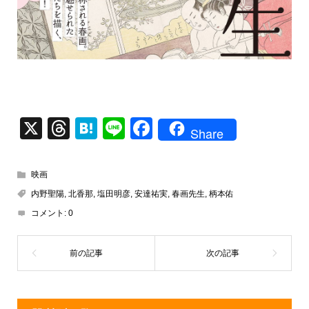
X
T
H
Li
F
Share
hr
at
n
a
e
e
e
c
映画
a
n
e
内野聖陽
,
北香那
,
塩田明彦
,
安達祐実
,
春画先生
,
柄本佑
d
a
b
コメント:
0
s
o
o
k