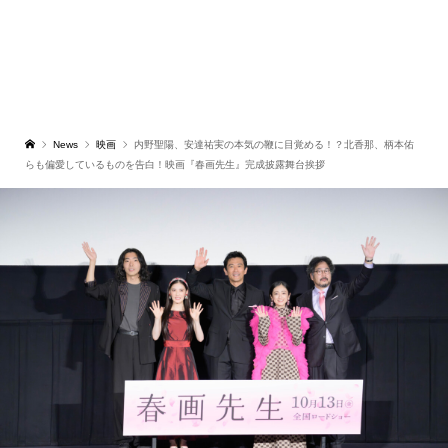
News
映画
内野聖陽、安達祐実の本気の鞭に目覚める！？北香那、柄本佑
らも偏愛しているものを告白！映画『春画先生』完成披露舞台挨拶