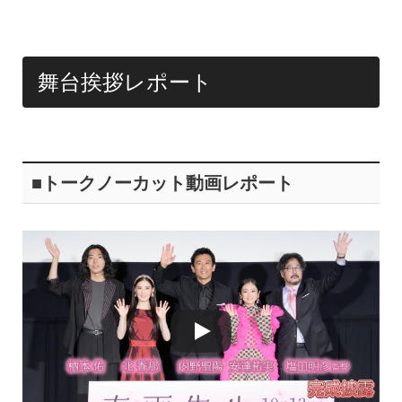
o
k
舞台挨拶レポート
■トークノーカット動画レポート