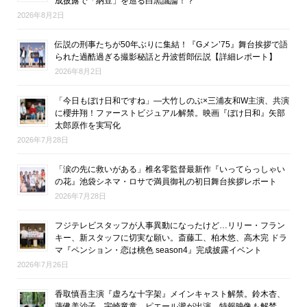
成披露で「納豆」を巡る白黒議論！？
2026年8月2日
伝説の刑事たちが50年ぶりに集結！『Gメン’75』舞台挨拶で語
られた過酷過ぎる撮影秘話と丹波哲郎伝説【詳細レポート】
2026年8月2日
「今日もぼけ日和ですね」―大竹しのぶ×三浦友和W主演、共演
に櫻井翔！ファーストビジュアル解禁。映画『ぼけ日和』矢部
太郎原作を実写化
2026年7月28日
「涙の先に救いがある」椎名零監督最新作『いってらっしゃい
の花』池袋シネマ・ロサで満員御礼の初日舞台挨拶レポート
2026年7月28日
フジテレビスタッフが人事異動になったけど…リリー・フラン
キー、新スタッフに切実な願い。斎藤工、柏木悠、高木完 ドラ
マ『ペンション・恋は桃色 season4』完成披露イベント
2026年7月26日
香取慎吾主演『虚ろな十字架』メインキャスト解禁。鈴木杏、
蓮佛美沙子、宇崎竜童、ピエール瀧が出演。特報映像も解禁