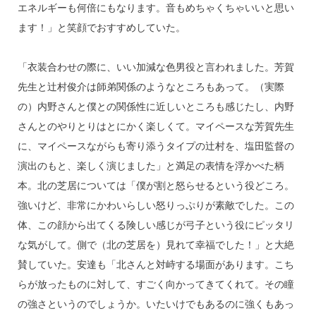
エネルギーも何倍にもなります。音もめちゃくちゃいいと思い
ます！」と笑顔でおすすめしていた。
「衣装合わせの際に、いい加減な色男役と言われました。芳賀
先生と辻村俊介は師弟関係のようなところもあって。（実際
の）内野さんと僕との関係性に近しいところも感じたし、内野
さんとのやりとりはとにかく楽しくて。マイペースな芳賀先生
に、マイペースながらも寄り添うタイプの辻村を、塩田監督の
演出のもと、楽しく演じました」と満足の表情を浮かべた柄
本。北の芝居については「僕が割と怒らせるという役どころ。
強いけど、非常にかわいらしい怒りっぷりが素敵でした。この
体、この顔から出てくる険しい感じが弓子という役にピッタリ
な気がして。側で（北の芝居を）見れて幸福でした！」と大絶
賛していた。安達も「北さんと対峙する場面があります。こち
らが放ったものに対して、すごく向かってきてくれて。その瞳
の強さというのでしょうか。いたいけでもあるのに強くもあっ