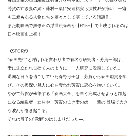
芳賀の亡き妻の姉・藤村一葉に安達祐実ら演技派が揃い、一癖
も二癖もある人物たちを嬉々として演じている話題作。
また劇映画で無修正の浮世絵春画が【R15+】で上映されるのは
日本映画史上初！
《STORY》
“春画先生”と呼ばれる変わり者で有名な研究者・芳賀一郎は、
妻に先立たれ世捨て人のように、一人研究に没頭していた。
退屈な日々を過ごしていた春野弓子は、芳賀から春画鑑賞を学
び、その奥深い魅力に心を奪われ芳賀に恋心を抱いていく。
やがて芳賀が執筆する「春画大全」を早く完成させようと躍起
になる編集者・辻村や、芳賀の亡き妻の姉・一葉の 登場で大き
な波乱が巻き起こる。
それは弓子の“覚醒”のはじまりだった―。