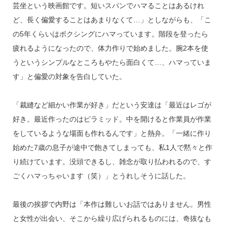
芸坐という映画館です。短いスパンでハマることはあるけれ
ど、長く偏愛することはあまりなくて…」としながらも、「こ
の5年くらいはボクシングにハマっています。階段を登ったら
疲れるようになったので、体力作りで始めました。腕2本を使
うというシンプルなところもやたら面白くて…、ハマっていま
す」と偏愛の対象を告白していた。
「裁縫など細かい作業が好き」だという安達は「最近はレゴが
好き。最近作ったのはピラミッド。中を開けると作業員が作業
をしているような場面も作れるんです」と熱弁。「一緒に作り
始めた7歳の息子が途中で飽きてしまっても、私1人で黙々と作
り続けています。没頭できるし、雑念が取り払われるので、す
ごくハマっちゃいます（笑）」とうれしそうに話した。
最後の挨拶で内野は「本作は難しいお話ではありません。男性
と女性が出会い、そこから繰り広げられるものには、奇抜なも