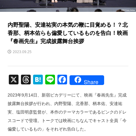
内野聖陽、安達祐実の本気の鞭に目覚める！？北
香那、柄本佑らも偏愛しているものを告白！映画
『春画先生』完成披露舞台挨拶
2023.09.25
X
T
H
Li
F
Share
hr
at
n
a
2023年9月14日、新宿ピカデリーにて、映画『春画先生』完成
e
e
e
c
披露舞台挨拶が行われ、内野聖陽、北香那、柄本佑、安達祐
a
n
e
実、塩田明彦監督が、本作のテーマカラーであるピンクのドレ
d
a
b
スコードで登壇。トークでは映画にちなんでキャスト全員「今
s
o
偏愛しているもの」をそれぞれ告白した。