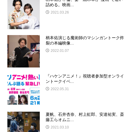
詰める。映画...
2021.03.26
柄本佑演じる魔術師のマシンガントーク炸
裂の本編映像...
2022.01.07
『ハケンアニメ！』視聴者参加型オンライ
ントークイベ...
2022.05.31
夏帆、石井杏奈、村上虹郎、安達祐実、斎
藤工らオムニ...
2021.03.10