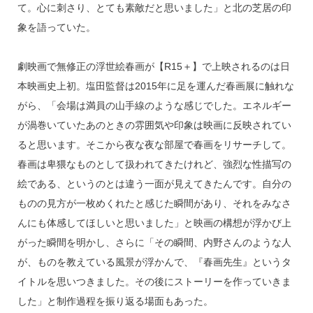
て。心に刺さり、とても素敵だと思いました」と北の芝居の印
象を語っていた。
劇映画で無修正の浮世絵春画が【R15＋】で上映されるのは日
本映画史上初。塩田監督は2015年に足を運んだ春画展に触れな
がら、「会場は満員の山手線のような感じでした。エネルギー
が渦巻いていたあのときの雰囲気や印象は映画に反映されてい
ると思います。そこから夜な夜な部屋で春画をリサーチして。
春画は卑猥なものとして扱われてきたけれど、強烈な性描写の
絵である、というのとは違う一面が見えてきたんです。自分の
ものの見方が一枚めくれたと感じた瞬間があり、それをみなさ
んにも体感してほしいと思いました」と映画の構想が浮かび上
がった瞬間を明かし、さらに「その瞬間、内野さんのような人
が、ものを教えている風景が浮かんで、『春画先生』というタ
イトルを思いつきました。その後にストーリーを作っていきま
した」と制作過程を振り返る場面もあった。