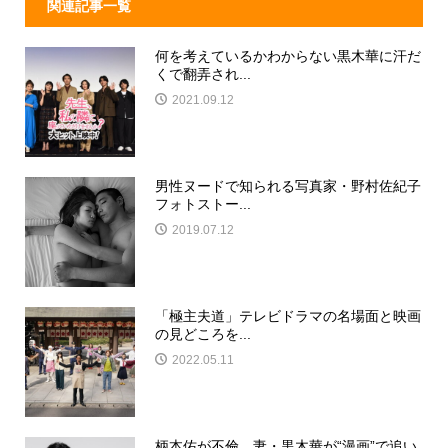
関連記事一覧
何を考えているかわからない黒木華に汗だ
くで翻弄され...
2021.09.12
男性ヌードで知られる写真家・野村佐紀子
フォトストー...
2019.07.12
「極主夫道」テレビドラマの名場面と映画
の見どころを...
2022.05.11
柄本佑が不倫、妻・黒木華が“漫画”で追い