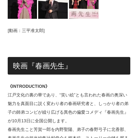
[動画：三平准太郎]
映画『春画先生』
《INTRODUCTION》
江戸文化の裏の華であり、“笑い絵”とも言われた春画の奥深い
魅力を真面目に説く変わり者の春画研究者と、しっかり者の弟
子の師弟コンビが繰り広げる異色の偏愛コメディ『春画先生』
が10月13日に全国公開します。
春画先生こと芳賀一郎を内野聖陽、弟子の春野弓子に北香那、
春画先生の担当編集辻村俊介を柄本佑、ストーリーの鍵を握る