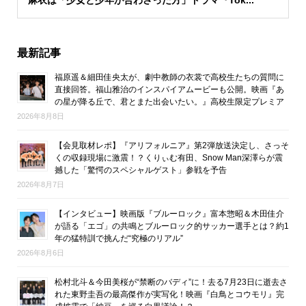
麻衣は「少女と少年が合わさった方」ドラマ『Tok...
最新記事
福原遥＆細田佳央太が、劇中教師の衣裳で高校生たちの質問に
直接回答。福山雅治のインスパイアムービーも公開。映画『あ
の星が降る丘で、君とまた出会いたい。』高校生限定プレミア
2026年8月8日
【会見取材レポ】『アリフォルニア』第2弾放送決定し、さっそ
くの収録現場に激震！？くりぃむ有田、Snow Man深澤らが震
撼した「驚愕のスペシャルゲスト」参戦を予告
2026年8月7日
【インタビュー】映画版『ブルーロック』富本惣昭＆木田佳介
が語る「エゴ」の共鳴とブルーロック的サッカー選手とは？約1
年の猛特訓で挑んだ“究極のリアル”
2026年8月6日
松村北斗＆今田美桜が“禁断のバディ”に！去る7月23日に逝去さ
れた東野圭吾の最高傑作が実写化！映画『白鳥とコウモリ』完