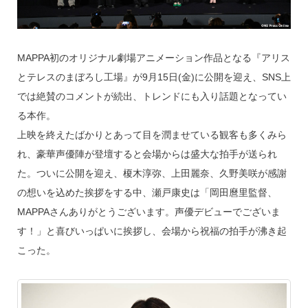
MAPPA初のオリジナル劇場アニメーション作品となる『アリス
とテレスのまぼろし工場』が9月15日(金)に公開を迎え、SNS上
では絶賛のコメントが続出、トレンドにも入り話題となってい
る本作。
上映を終えたばかりとあって目を潤ませている観客も多くみら
れ、豪華声優陣が登壇すると会場からは盛大な拍手が送られ
た。ついに公開を迎え、榎木淳弥、上田麗奈、久野美咲が感謝
の想いを込めた挨拶をする中、瀬戸康史は「岡田麿里監督、
MAPPAさんありがとうございます。声優デビューでございま
す！」と喜びいっぱいに挨拶し、会場から祝福の拍手が沸き起
こった。