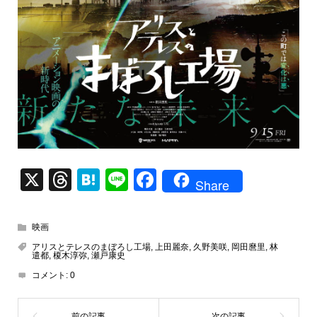
X
T
H
Li
F
Share
hr
at
n
a
e
e
e
c
映画
a
n
e
アリスとテレスのまぼろし工場
,
上田麗奈
,
久野美咲
,
岡田麿里
,
林
遣都
,
榎木淳弥
,
瀬戸康史
d
a
b
コメント:
0
s
o
o