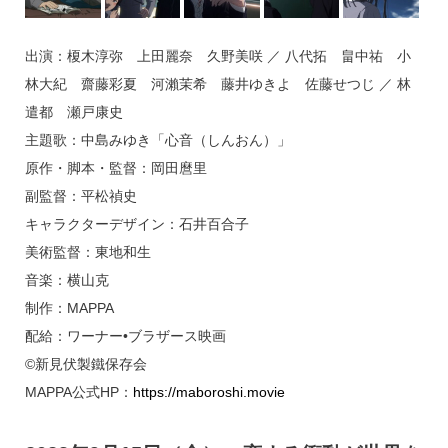
出演：榎木淳弥 上田麗奈 久野美咲 ／ 八代拓 畠中祐 小
林大紀 齋藤彩夏 河瀨茉希 藤井ゆきよ 佐藤せつじ ／ 林
遣都 瀬戸康史
主題歌：中島みゆき「心音（しんおん）」
原作・脚本・監督：岡田麿里
副監督：平松禎史
キャラクターデザイン：石井百合子
美術監督：東地和生
音楽：横山克
制作：MAPPA
配給：ワーナー•ブラザース映画
©新見伏製鐵保存会
MAPPA公式HP：
https://maboroshi.movie