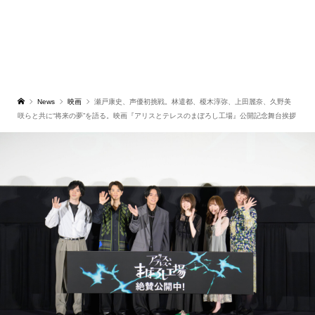
News
映画
瀬戸康史、声優初挑戦。林遣都、榎木淳弥、上田麗奈、久野美
咲らと共に“将来の夢”を語る。映画『アリスとテレスのまぼろし工場』公開記念舞台挨拶