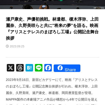
瀬戸康史、声優初挑戦。林遣都、榎木淳弥、上田
麗奈、久野美咲らと共に“将来の夢”を語る。映画
『アリスとテレスのまぼろし工場』公開記念舞台
挨拶
2023.09.25
X
T
H
Li
F
Share
hr
at
n
a
2023年9月16日、新宿ピカデリーにて、映画『アリスとテレス
e
e
e
c
のまぼろし工場』公開記念舞台挨拶が行われ、榎木淳弥、上田
a
n
e
麗奈、久野美咲、瀬戸康史、林遣都、岡田麿里監督が登壇。
d
a
b
MAPPA製作の本劇場アニメ作品が構想から4年で公開日を迎え