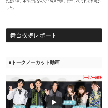
s
o
た想いや、本作にちなんで「将来の夢」についてそれぞれ明か
o
した。
k
舞台挨拶レポート
■トークノーカット動画