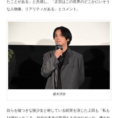
たことがある」と共感し、「正宗はこの世界のどこかにいそう
な人物像、リアリティがある」とコメント。
榎木淳弥
自らを噓つきな狼少女と称している睦実を演じた上田も「私も
14歳だったころ、自分の本当の気持ちを出せなかった。嫌われ