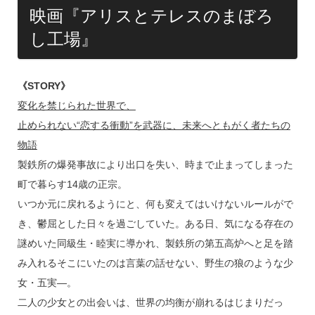
映画『アリスとテレスのまぼろ
し工場』
《STORY》
変化を禁じられた世界で、
止められない“恋する衝動”を武器に、未来へともがく者たちの
物語
製鉄所の爆発事故により出口を失い、時まで止まってしまった
町で暮らす14歳の正宗。
いつか元に戻れるようにと、何も変えてはいけないルールがで
き、鬱屈とした日々を過ごしていた。ある日、気になる存在の
謎めいた同級生・睦実に導かれ、製鉄所の第五高炉へと足を踏
み入れるそこにいたのは言葉の話せない、野生の狼のような少
女・五実―。
二人の少女との出会いは、世界の均衡が崩れるはじまりだっ