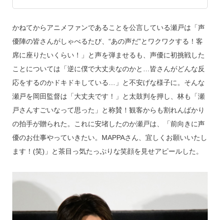
かねてからアニメファンであることを公言している瀬戸は「声
優陣の皆さんがしゃべるたび、“あの声だ”とワクワクする！客
席に座りたいくらい！」と声を弾ませるも、声優に初挑戦した
ことについては「逆に僕で大丈夫なのかと…皆さんがどんな反
応をするのかドキドキしている…」と不安げな様子に。そんな
瀬戸を岡田監督は「大丈夫です！」と太鼓判を押し、林も「瀬
戸さんすごいなって思った」と称賛！観客からも割れんばかり
の拍手が贈られた。これに安堵したのか瀬戸は、「前向きに声
優のお仕事やっていきたい。MAPPAさん、宜しくお願いいたし
ます！(笑)」と茶目っ気たっぷりな笑顔を見せアピールした。