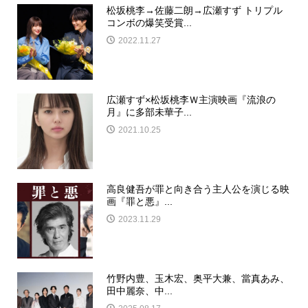
松坂桃李→佐藤二朗→広瀬すず トリプル
コンボの爆笑受賞...
2022.11.27
広瀬すず×松坂桃李Ｗ主演映画『流浪の
月』に多部未華子...
2021.10.25
高良健吾が罪と向き合う主人公を演じる映
画『罪と悪』...
2023.11.29
竹野内豊、玉木宏、奥平大兼、當真あみ、
田中麗奈、中...