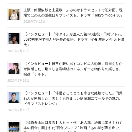
主演・仲里依紗と主題歌・ふみのがドラマセットで初対面。現
場ではのんの誕生日サプライズも。ドラマ『Tokyo middle 30』
2026年7月17日
【インタビュー】『侍タイ』が生んだ第2の主役・田村ツトム。
50代初主演で挑んだ座長の覚悟。ドラマ『心配無用ノ介 天下御
免』
2026年7月16日
【インタビュー】日常が狂い出すコンビニの恐怖。唐田えりか
が体感した、瑞々しき岩崎組のエネルギーと物作りの楽しさ。
映画『チルド』
2026年7月16日
【インタビュー】「俳優としてとても幸せな経験でした」円井
わんが体感した、美しくも悍ましい伊藤潤二ワールドの魅力。
ドラマ『ストレンジ』
2026年7月16日
【福原遥＆出口夏希】大ヒット作『あの花』続編に驚き！777
本の百合に囲まれた“百合プレミア” 映画『あの星が降る丘で、