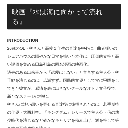
映画『水は海に向かって流れ
る』
INTRODUCTION
26歳のOL・榊さんと高校１年生の直達を中心に、曲者揃いの
シェアハウスの賑やかな日常を描いた本作は、圧倒的支持と高
い評価を集める田島列島の同名漫画の映画化。
過去のある出来事から「恋愛はしない」と宣言する主人公・榊
千紗を演じるのは、広瀬すず。国民的女優として常に飛躍をし
てきた彼女が、感情を表に出さないクールなオトナ女子役で、
新たなステージに挑む。
榊さんに淡い想いを寄せる直達役に抜擢されたのは、若手期待
の俳優・大西利空。『キングダム』シリーズで主人公・信の幼
少時代を演じるなど確かなキャリアを積み上げ、満を持して等