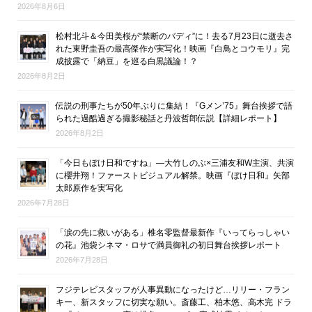
2026年8月6日
松村北斗＆今田美桜が“禁断のバディ”に！去る7月23日に逝去さ
れた東野圭吾の最高傑作が実写化！映画『白鳥とコウモリ』完
成披露で「納豆」を巡る白黒議論！？
2026年8月2日
伝説の刑事たちが50年ぶりに集結！『Gメン’75』舞台挨拶で語
られた過酷過ぎる撮影秘話と丹波哲郎伝説【詳細レポート】
2026年8月2日
「今日もぼけ日和ですね」―大竹しのぶ×三浦友和W主演、共演
に櫻井翔！ファーストビジュアル解禁。映画『ぼけ日和』矢部
太郎原作を実写化
2026年7月28日
「涙の先に救いがある」椎名零監督最新作『いってらっしゃい
の花』池袋シネマ・ロサで満員御礼の初日舞台挨拶レポート
2026年7月28日
フジテレビスタッフが人事異動になったけど…リリー・フラン
キー、新スタッフに切実な願い。斎藤工、柏木悠、高木完 ドラ