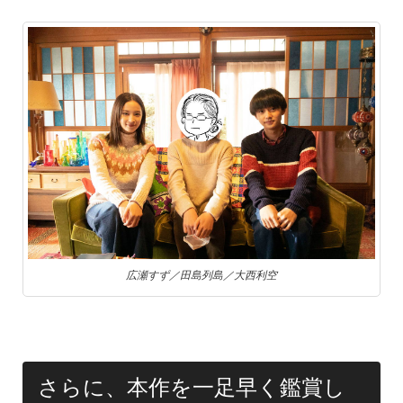
広瀬すず／田島列島／大西利空
さらに、本作を一足早く鑑賞し