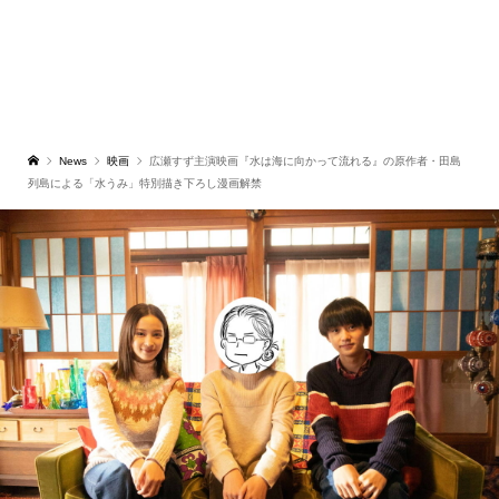
News
映画
広瀬すず主演映画『水は海に向かって流れる』の原作者・田島
列島による「水うみ」特別描き下ろし漫画解禁