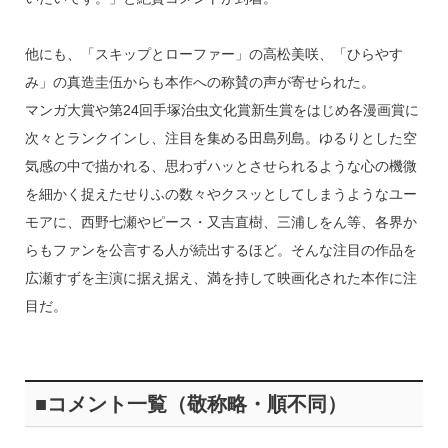
他にも、「スキップとローファー」の高松美咲、「ひらやす
み」の真造圭伍からも本作への称賛の声が寄せられた。
マンガ大賞や第24回手塚治虫文化賞新生賞をはじめ各漫画賞に
次々とランクインし、注目を集める田島列島。ゆるりとした空
気感の中で描かれる、思わずハッとさせられるような心の機微
を細かく捉えたせりふの数々やクスッとしてしまうようなユー
モアに、西野七瀬やピース・又吉直樹、三浦しをん等、各界か
らもファンを公言する人が続出するほど。そんな注目の作品を
広瀬すずを主演に据え据え、満を持して映画化された本作に注
目だ。
■コメント一覧（敬称略・順不同）