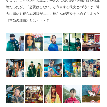
そして、日々を淡々と過ごす榊さんに淡い想いを抱き始める直
達だったが、「恋愛はしない」と宣言する彼女との間には、過
去に思いも寄らぬ因縁が……。榊さんが恋愛を止めてしまった
《本当の理由》とは・・・？