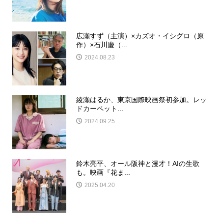
広瀬すず（主演）×カズオ・イシグロ（原
作）×石川慶（...
2024.08.23
綾瀬はるか、東京国際映画祭初参加。レッ
ドカーペット...
2024.09.25
鈴木亮平、オール阪神と漫才！AIの生歌
も。映画『花ま...
2025.04.20