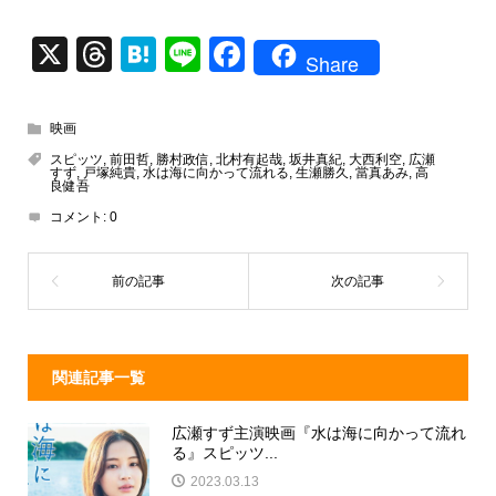
X
T
H
Li
F
Share
hr
at
n
a
e
e
e
c
映画
a
n
e
スピッツ
,
前田哲
,
勝村政信
,
北村有起哉
,
坂井真紀
,
大西利空
,
広瀬
すず
,
戸塚純貴
,
水は海に向かって流れる
,
生瀬勝久
,
當真あみ
,
高
d
a
b
良健吾
コメント:
0
s
o
o
k
関連記事一覧
広瀬すず主演映画『水は海に向かって流れ
る』スピッツ...
2023.03.13