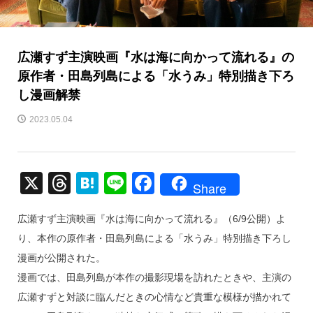
広瀬すず主演映画『水は海に向かって流れる』の
原作者・田島列島による「水うみ」特別描き下ろ
し漫画解禁
2023.05.04
X
T
H
Li
F
Share
hr
at
n
a
広瀬すず主演映画『水は海に向かって流れる』（6/9公開）よ
e
e
e
c
り、本作の原作者・田島列島による「水うみ」特別描き下ろし
a
n
e
漫画が公開された。
d
a
b
漫画では、田島列島が本作の撮影現場を訪れたときや、主演の
s
o
広瀬すずと対談に臨んだときの心情など貴重な模様が描かれて