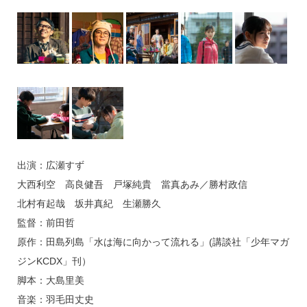
出演：広瀬すず
大西利空 高良健吾 戸塚純貴 當真あみ／勝村政信
北村有起哉 坂井真紀 生瀬勝久
監督：前田哲
原作：田島列島「水は海に向かって流れる」(講談社「少年マガ
ジンKCDX」刊）
脚本：大島里美
音楽：羽毛田丈史