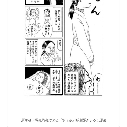
原作者・田島列島による「水うみ」特別描き下ろし漫画