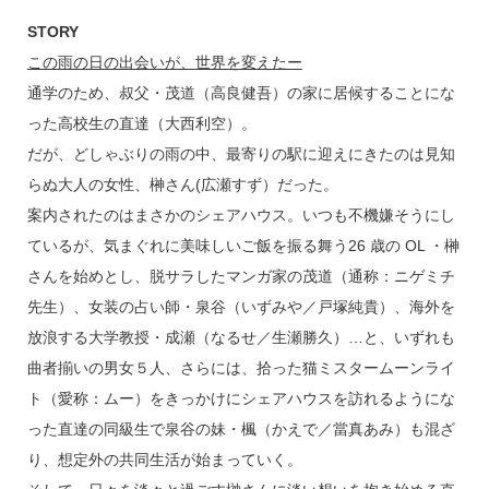
STORY
この雨の日の出会いが、世界を変えたー
通学のため、叔父・茂道（高良健吾）の家に居候することにな
った高校生の直達（大西利空）。
だが、どしゃぶりの雨の中、最寄りの駅に迎えにきたのは見知
らぬ大人の女性、榊さん(広瀬すず）だった。
案内されたのはまさかのシェアハウス。いつも不機嫌そうにし
ているが、気まぐれに美味しいご飯を振る舞う26 歳の OL ・榊
さんを始めとし、脱サラしたマンガ家の茂道（通称：ニゲミチ
先生）、女装の占い師・泉谷（いずみや／戸塚純貴）、海外を
放浪する大学教授・成瀬（なるせ／生瀬勝久）…と、いずれも
曲者揃いの男女５人、さらには、拾った猫ミスタームーンライ
ト（愛称：ムー）をきっかけにシェアハウスを訪れるようにな
った直達の同級生で泉谷の妹・楓（かえで／當真あみ）も混ざ
り、想定外の共同生活が始まっていく。