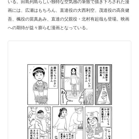
o
いる。田島列島らしい独特な空気感の筆致で描き下ろされた漫
k
画には、広瀬はもちろん、直達役の大西利空、茂道役の高良健
吾、楓役の當真あみ、直達の父親役・北村有起哉も登場。映画
への期待が益々膨らむ漫画となっている。