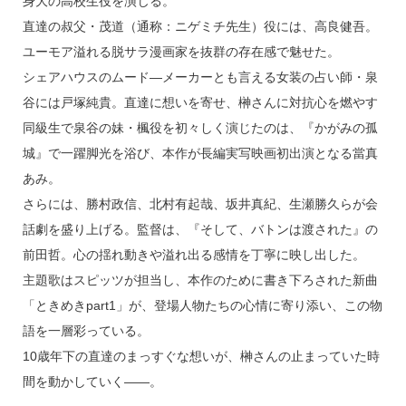
身大の高校生役を演じる。
直達の叔父・茂道（通称：ニゲミチ先生）役には、高良健吾。
ユーモア溢れる脱サラ漫画家を抜群の存在感で魅せた。
シェアハウスのムード―メーカーとも言える女装の占い師・泉
谷には戸塚純貴。直達に想いを寄せ、榊さんに対抗心を燃やす
同級生で泉谷の妹・楓役を初々しく演じたのは、『かがみの孤
城』で一躍脚光を浴び、本作が長編実写映画初出演となる當真
あみ。
さらには、勝村政信、北村有起哉、坂井真紀、生瀬勝久らが会
話劇を盛り上げる。監督は、『そして、バトンは渡された』の
前田哲。心の揺れ動きや溢れ出る感情を丁寧に映し出した。
主題歌はスピッツが担当し、本作のために書き下ろされた新曲
「ときめきpart1」が、登場人物たちの心情に寄り添い、この物
語を一層彩っている。
10歳年下の直達のまっすぐな想いが、榊さんの止まっていた時
間を動かしていく――。