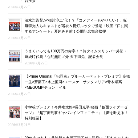
台挨拶
2026年7月22日
清水崇監督が“稲川淳二”化！？「コメディーもやりたい！」板
垣李光人らキャストが浴衣＆提灯ルックで登場！映画『口に関
するアンケート』夏休み直前！公開記念舞台挨拶
2026年7月22日
うまくいっても100万円の赤字！？侍タイムスリッパー外伝・
連続時代劇「心配無用ノ介 天下御免」記者会見
2026年7月22日
【Prime Original『犯罪者』ブルーカーペット・プレミア】高橋
一生×斎藤工×水上恒司×ユースケ・サンタマリア×青木崇高
×MEGUMI×チョン・イル
2026年7月22日
小学校プレミア！今井竜太郎×長田光平 映画『仮面ライダーゼ
ッツ』『超宇宙刑事ギャバンインフィニティ』【夢を叶える！
特別授業】
2026年7月21日