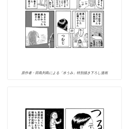
原作者・田島列島による「水うみ」特別描き下ろし漫画