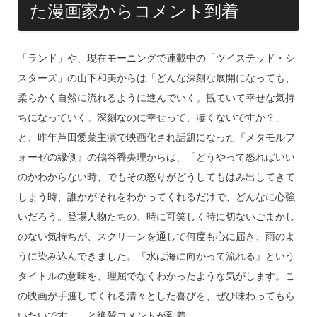
た漫画家からコメント到着
「ランド」や、現在モーニングで連載中の「ツイステッド・シ
スターズ」の山下和美からは「どんな深刻な展開になっても、
柔らかく自然に流れるように進んでいく。観ていて幸せな気持
ちになっていく。深刻なのに幸せって、凄くないですか？」
と、昨年芦田愛菜主演で映画化され話題になった『メタモルフ
ォーゼの縁側』の鶴谷香央理からは、「どうやって怒ればいい
のかわからない時、でもその怒りがどうしてもはみ出してきて
しまう時、誰かがそれをわかってくれるだけで、どんなに心強
いだろう。登場人物たちの、時に可笑しく時に切ないごまかし
のない気持ちが、スクリーンを通して何度も心に届き、雨のよ
うに染み込んできました。『水は海に向かって流れる』という
タイトルの意味を、理屈でなくわかったような気がします。こ
の映画が手渡してくれる清々とした喜びを、ぜひ味わってもら
いたいです。」と絶賛コメントが到着。