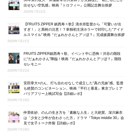
30年来の友人・井浦新＆市川実和子が夫婦役に「私たちにしか
出せない空気感」映画『トロフィー』公開記念舞台挨拶
2026年7月21日
【FRUITS ZIPPER 鎮西寿々歌】清水崇監督から「可愛いが出
すぎ！」と異例の注意！？単独初主演ホラーで封印した“アイド
ルスマイル” 映画『だぁれかさんとアソぼ？』完成披露舞台挨拶
2026年7月21日
FRUITS ZIPPER鎮西寿々歌、イベント中に恐怖！渋谷の階段
に“だぁれかさん”降臨！映画『だぁれかさんとアソぼ？』階段
セレモニー
2026年7月21日
安田章大×のん、打ち合わせなしで成立した“真の兄妹”感。監督
も絶賛のコンビネーション。映画『平行と垂直』東京プレミア
バリアフリー上映試写会【詳細レポ】
2026年7月19日
仲里依紗、のんの生き方を「素敵な人生」と大絶賛。深川麻衣
は「少女と少年が合わさった方」ドラマ『Tokyo middle 30』会
見で女子トーク炸裂【詳細レポ】
2026年7月18日