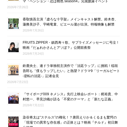
マ『ペンション・恋は桃色 season4』完成披露イベント
2026年7月26日
香取慎吾主演『虚ろな十字架』メインキャスト解禁。鈴木杏、
蓮佛美沙子、宇崎竜童、ピエール瀧が出演。特報映像も解禁
2026年7月26日
FRUITS ZIPPER・鎮西寿々歌、サプライズメッセージに号泣！
映画『だぁれかさんとアソぼ？』公開前夜祭
2026年7月24日
鈴鹿央士、連ドラ単独初主演作で「法廷ラップ」に挑戦！稲垣
吾郎も「僕もラップしたい」と熱望？ドラマ9「リーガルビート
-逆転の法廷-」記者会見
2026年7月23日
『サイボーグ009 ネメシス』先行上映会レポート：梶裕貴、中
村悠一、早見沙織が語る「不変のテーマ」と「新たな正義」
2026年7月22日
染谷将太は“ステルス”の権化！？唐田えりか＆くるまも驚愕の
「現場での異常な存在感」の正体とは？映画『チルド』初日舞