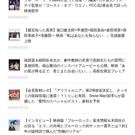
ブルース・リーの精神が息づく現場？門脇麦×竹中直人×ワン・
チイ監督が『ゴースト・オブ・ウエノ』FCCJ記者会見で語った
映画哲学
2026年8月8日
【最近知った真実】坂口健太郎×早瀬憩×堀田真由×倉田瑛茉×原
田美枝子×滝藤賢一 映画『私はあなたを知らない、』完成披露
上映
2026年8月8日
福原遥＆細田佳央太が、劇中教師の衣裳で高校生たちの質問に
直接回答。福山雅治のインスパイアムービーも公開。映画『あ
の星が降る丘で、君とまた出会いたい。』高校生限定プレミア
2026年8月8日
【会見取材レポ】『アリフォルニア』第2弾放送決定し、さっそ
くの収録現場に激震！？くりぃむ有田、Snow Man深澤らが震
撼した「驚愕のスペシャルゲスト」参戦を予告
2026年8月7日
【インタビュー】映画版『ブルーロック』富本惣昭＆木田佳介
が語る「エゴ」の共鳴とブルーロック的サッカー選手とは？約1
年の猛特訓で挑んだ“究極のリアル”