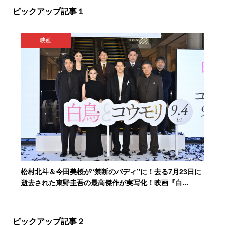
ピックアップ記事１
映画
松村北斗＆今田美桜が“禁断のバディ”に！去る7月23日に
逝去された東野圭吾の最高傑作が実写化！映画『白...
ピックアップ記事２