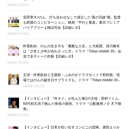
2026年7月21日
安田章大×のん、打ち合わせなしで成立した“真の兄妹”感。監督
も絶賛のコンビネーション。映画『平行と垂直』東京プレミア
バリアフリー上映試写会【詳細レポ】
2026年7月19日
仲里依紗、のんの生き方を「素敵な人生」と大絶賛。深川麻衣
は「少女と少年が合わさった方」ドラマ『Tokyo middle 30』会
見で女子トーク炸裂【詳細レポ】
2026年7月18日
主演・仲里依紗と主題歌・ふみのがドラマセットで初対面。現
場ではのんの誕生日サプライズも。ドラマ『Tokyo middle 30』
2026年7月17日
【インタビュー】『侍タイ』が生んだ第2の主役・田村ツトム。
50代初主演で挑んだ座長の覚悟。ドラマ『心配無用ノ介 天下御
免』
2026年7月16日
【インタビュー】日常が狂い出すコンビニの恐怖。唐田えりか