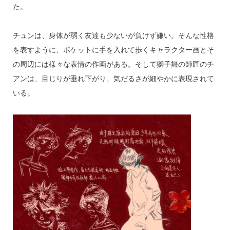
s
o
た。
o
k
チュンは、身体が弱く友達も少ないが負けず嫌い。そんな性格
を表すように、ポケットに手を入れて歩くキャラクター画とそ
の周辺には様々な表情の作画がある。そして獅子舞の師匠のチ
アンは、目じりが垂れ下がり、気だるさが細やかに表現されて
いる。