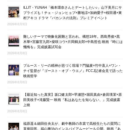
ILLIT・YUNAH「橋本環奈さんとデートしたい♪」山下美月にサ
プライズも！チェ・ジョンヒョプ×勝地涼×加納愛子×桜田通×東
村アキコ ドラマ『バカンスの法則』プレミアイベント
2026年8月9日
難しいテーマで映像化困難と言われ、構想18年。西島秀俊×黒
木華×宮藤官九郎×柴咲コウ×片岡鶴太郎×中島哲也 映画『時には
懺悔を』完成披露試写会
2026年8月8日
ブルース・リーの精神が息づく現場？門脇麦×竹中直人×ワン・
チイ監督が『ゴースト・オブ・ウエノ』FCCJ記者会見で語った
映画哲学
2026年8月8日
【最近知った真実】坂口健太郎×早瀬憩×堀田真由×倉田瑛茉×原
田美枝子×滝藤賢一 映画『私はあなたを知らない、』完成披露
上映
2026年8月8日
福原遥＆細田佳央太が、劇中教師の衣裳で高校生たちの質問に
直接回答。福山雅治のインスパイアムービーも公開。映画『あ