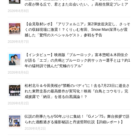
の星が降る丘で、君とまた出会いたい。』高校生限定プレミア
2026年8月8日
【会見取材レポ】『アリフォルニア』第2弾放送決定し、さっそ
くの収録現場に激震！？くりぃむ有田、Snow Man深澤らが震
撼した「驚愕のスペシャルゲスト」参戦を予告
2026年8月7日
【インタビュー】映画版『ブルーロック』富本惣昭＆木田佳介
が語る「エゴ」の共鳴とブルーロック的サッカー選手とは？約1
年の猛特訓で挑んだ“究極のリアル”
2026年8月6日
松村北斗＆今田美桜が“禁断のバディ”に！去る7月23日に逝去さ
れた東野圭吾の最高傑作が実写化！映画『白鳥とコウモリ』完
成披露で「納豆」を巡る白黒議論！？
2026年8月2日
伝説の刑事たちが50年ぶりに集結！『Gメン’75』舞台挨拶で語
られた過酷過ぎる撮影秘話と丹波哲郎伝説【詳細レポート】
2026年8月2日