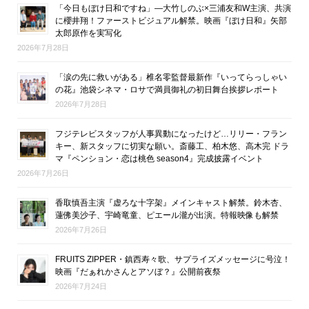
「今日もぼけ日和ですね」―大竹しのぶ×三浦友和W主演、共演
に櫻井翔！ファーストビジュアル解禁。映画『ぼけ日和』矢部
太郎原作を実写化
2026年7月28日
「涙の先に救いがある」椎名零監督最新作『いってらっしゃい
の花』池袋シネマ・ロサで満員御礼の初日舞台挨拶レポート
2026年7月28日
フジテレビスタッフが人事異動になったけど…リリー・フラン
キー、新スタッフに切実な願い。斎藤工、柏木悠、高木完 ドラ
マ『ペンション・恋は桃色 season4』完成披露イベント
2026年7月26日
香取慎吾主演『虚ろな十字架』メインキャスト解禁。鈴木杏、
蓮佛美沙子、宇崎竜童、ピエール瀧が出演。特報映像も解禁
2026年7月26日
FRUITS ZIPPER・鎮西寿々歌、サプライズメッセージに号泣！
映画『だぁれかさんとアソぼ？』公開前夜祭
2026年7月24日