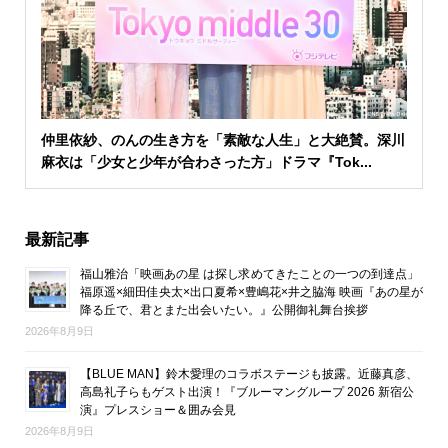
仲里依紗、のんの生き方を「素敵な人生」と大絶賛。深川
麻衣は「少女と少年が合わさった方」ドラマ『Tok...
最新記事
福山雅治「映画あの星 は探し求めてきたことの一つの到達点」
福原遥×細田佳央太×出口夏希×豊嶋花×井之脇海 映画『あの星が
降る丘で、君とまた出会いたい。』公開御礼舞台挨拶
2026年8月9日
【BLUE MAN】鈴木愛理のコラボステージも披露。近藤真彦、
高島礼子らもゲスト出演！『ブルーマングループ 2026 新宿公
演』プレスショー＆囲み会見
2026年8月9日