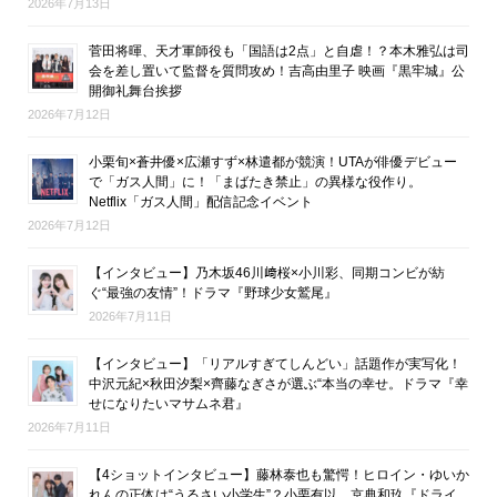
2026年7月13日
菅田将暉、天才軍師役も「国語は2点」と自虐！？本木雅弘は司
会を差し置いて監督を質問攻め！吉高由里子 映画『黒牢城』公
開御礼舞台挨拶
2026年7月12日
小栗旬×蒼井優×広瀬すず×林遣都が競演！UTAが俳優デビュー
で「ガス人間」に！「まばたき禁止」の異様な役作り。
Netflix「ガス人間」配信記念イベント
2026年7月12日
【インタビュー】乃木坂46川﨑桜×小川彩、同期コンビが紡
ぐ“最強の友情”！ドラマ『野球少女鷲尾』
2026年7月11日
【インタビュー】「リアルすぎてしんどい」話題作が実写化！
中沢元紀×秋田汐梨×齊藤なぎさが選ぶ“本当の幸せ。ドラマ『幸
せになりたいマサムネ君』
2026年7月11日
【4ショットインタビュー】藤林泰也も驚愕！ヒロイン・ゆいか
れんの正体は“うるさい小学生”？小栗有以、京典和玖『ドライ