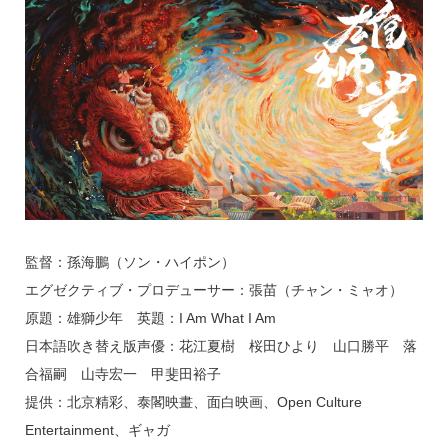
監督：孫海鵬（ソン・ハイポン）
エグゼクティブ・プロデューサー：張苗（チャン・ミャオ）
原題：雄獅少年 英題：I Am What I Am
日本語吹き替え版声優：花江夏樹 桜田ひより 山口勝平 落
合福嗣 山寺宏一 甲斐田裕子
提供：北京精彩、泰閣映畫、面白映画、Open Culture
Entertainment、ギャガ