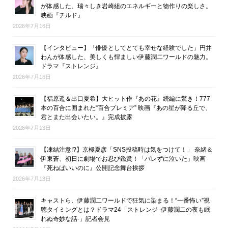
が体感した、瑞々しき岩崎組のエネルギーと物作りの楽しさ。
映画『チルド』
2026年7月16日
【インタビュー】「俳優としてとても幸せな経験でした」円井
わんが体感した、美しくも悍ましい伊藤潤二ワールドの魅力。
ドラマ『ストレンジ』
2026年7月16日
【福原遥＆出口夏希】大ヒット作『あの花』続編に驚き！777
本の百合に囲まれた“百合プレミア” 映画『あの星が降る丘で、
君とまた出会いたい。』完成披露
2026年7月13日
【凍結注意!?】京極夏彦「SNS投稿時は気をつけて！」 奈緒＆
伊東蒼、初日に劇場でお忍び鑑賞！「バレずに泣いた」映画
『死ねばいいのに』公開記念舞台挨拶
2026年7月13日
キャストら、伊藤潤二ワールドで狂気に染まる！“一番怖い”視
聴タイミングとは？ドラマ24「ストレンジ -伊藤潤二の夜も眠
れぬ奇妙な話-」記者会見