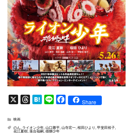
X
T
H
Li
F
Share
hr
at
n
a
e
e
e
c
映画
a
n
e
のん
,
ライオン少年
,
山口勝平
,
山寺宏⼀
,
桜田ひより
,
甲斐田裕子
,
花江夏樹
,
落合福嗣
,
雄獅少年