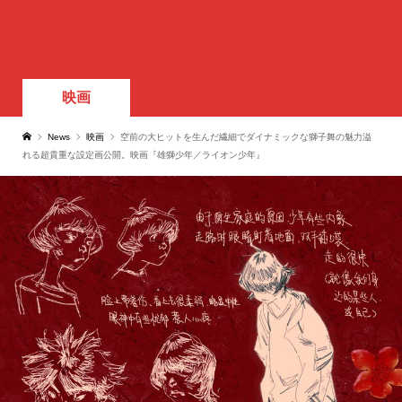
映画
News
映画
空前の大ヒットを生んだ繊細でダイナミックな獅子舞の魅力溢
れる超貴重な設定画公開。映画『雄獅少年／ライオン少年』