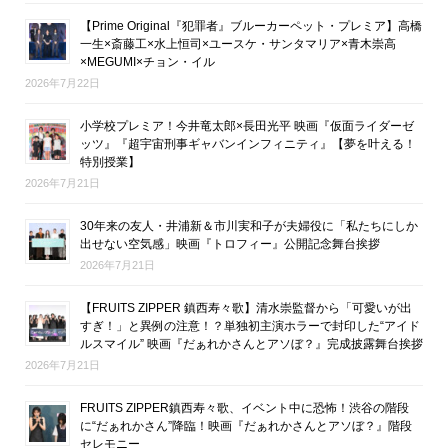
【Prime Original『犯罪者』ブルーカーペット・プレミア】高橋
一生×斎藤工×水上恒司×ユースケ・サンタマリア×青木崇高
×MEGUMI×チョン・イル
2026年7月22日
小学校プレミア！今井竜太郎×長田光平 映画『仮面ライダーゼ
ッツ』『超宇宙刑事ギャバンインフィニティ』【夢を叶える！
特別授業】
2026年7月21日
30年来の友人・井浦新＆市川実和子が夫婦役に「私たちにしか
出せない空気感」映画『トロフィー』公開記念舞台挨拶
2026年7月21日
【FRUITS ZIPPER 鎮西寿々歌】清水崇監督から「可愛いが出
すぎ！」と異例の注意！？単独初主演ホラーで封印した“アイド
ルスマイル” 映画『だぁれかさんとアソぼ？』完成披露舞台挨拶
2026年7月21日
FRUITS ZIPPER鎮西寿々歌、イベント中に恐怖！渋谷の階段
に“だぁれかさん”降臨！映画『だぁれかさんとアソぼ？』階段
セレモニー