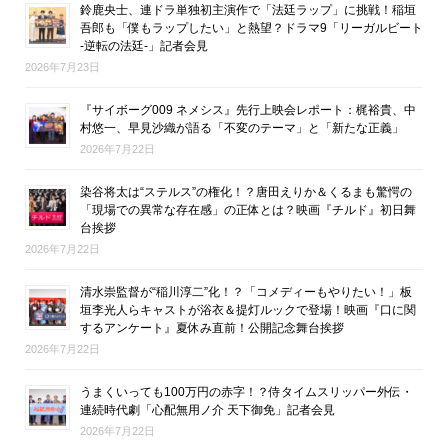
鈴鹿央士、連ドラ単独初主演作で「法廷ラップ」に挑戦！稲垣
吾郎も「僕もラップしたい」と熱望？ドラマ9「リーガルビート
-逆転の法廷-」記者会見
2026年7月23日
『サイボーグ009 ネメシス』先行上映会レポート：梶裕貴、中
村悠一、早見沙織が語る「不変のテーマ」と「新たな正義」
2026年7月22日
染谷将太は“ステルス”の権化！？唐田えりか＆くるまも驚愕の
「現場での異常な存在感」の正体とは？映画『チルド』初日舞
台挨拶
2026年7月22日
清水崇監督が“稲川淳二”化！？「コメディーもやりたい！」板
垣李光人らキャストが浴衣＆提灯ルックで登場！映画『口に関
するアンケート』夏休み直前！公開記念舞台挨拶
2026年7月22日
うまくいっても100万円の赤字！？侍タイムスリッパー外伝・
連続時代劇「心配無用ノ介 天下御免」記者会見
2026年7月22日