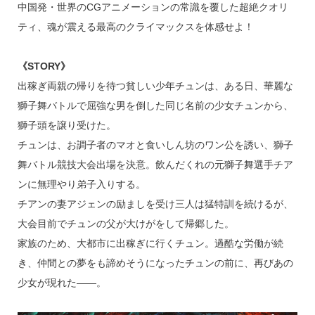
中国発・世界のCGアニメーションの常識を覆した超絶クオリ
ティ、魂が震える最高のクライマックスを体感せよ！
《STORY》
出稼ぎ両親の帰りを待つ貧しい少年チュンは、ある日、華麗な
獅子舞バトルで屈強な男を倒した同じ名前の少女チュンから、
獅子頭を譲り受けた。
チュンは、お調子者のマオと食いしん坊のワン公を誘い、獅子
舞バトル競技大会出場を決意。飲んだくれの元獅子舞選手チア
ンに無理やり弟子入りする。
チアンの妻アジェンの励ましを受け三人は猛特訓を続けるが、
大会目前でチュンの父が大けがをして帰郷した。
家族のため、大都市に出稼ぎに行くチュン。過酷な労働が続
き、仲間との夢をも諦めそうになったチュンの前に、再びあの
少女が現れた――。