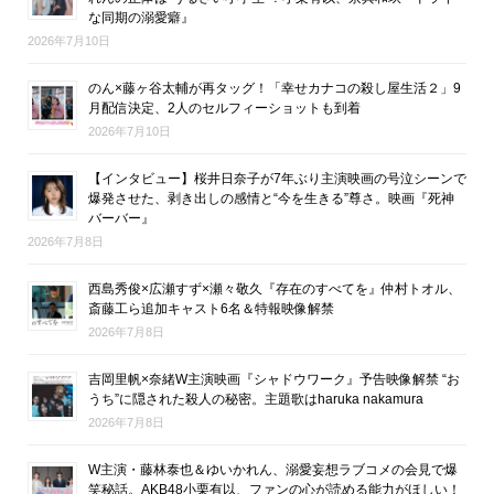
な同期の溺愛癖』
2026年7月10日
のん×藤ヶ谷太輔が再タッグ！「幸せカナコの殺し屋生活２」9
月配信決定、2人のセルフィーショットも到着
2026年7月10日
【インタビュー】桜井日奈子が7年ぶり主演映画の号泣シーンで
爆発させた、剥き出しの感情と“今を生きる”尊さ。映画『死神
バーバー』
2026年7月8日
西島秀俊×広瀬すず×瀬々敬久『存在のすべてを』仲村トオル、
斎藤工ら追加キャスト6名＆特報映像解禁
2026年7月8日
吉岡里帆×奈緒W主演映画『シャドウワーク』予告映像解禁 “お
うち”に隠された殺人の秘密。主題歌はharuka nakamura
2026年7月8日
W主演・藤林泰也＆ゆいかれん、溺愛妄想ラブコメの会見で爆
笑秘話。AKB48小栗有以、ファンの心が読める能力がほしい！