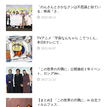
「のんさんとさかなクンは不思議と似てい
る」映画『さ...
2022.08.11
TVアニメ「宇宙なんちゃら こてつくん」
本日Eテレにて...
2021.04.07
「この世界の片隅に」公開連続１年イベン
ト。ロングVer...
2017.11.12
【まとめ】「この世界の片隅に」in 台北フ
ィルムフェス...