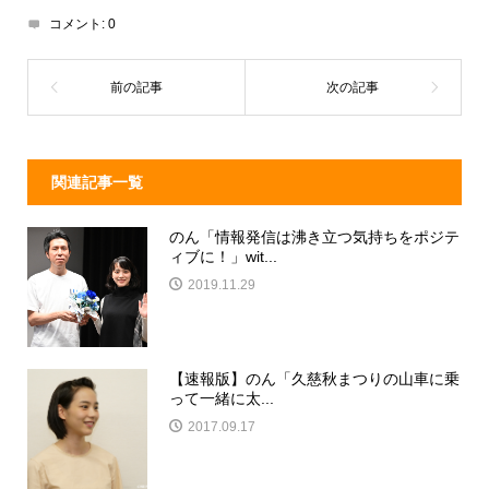
d
a
b
コメント:
0
s
o
o
k
関連記事一覧
のん「情報発信は沸き立つ気持ちをポジテ
ィブに！」wit...
2019.11.29
【速報版】のん「久慈秋まつりの山車に乗
って一緒に太...
2017.09.17