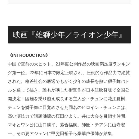
映画『雄獅少年／ライオン少年』
《INTRODUCTION》
中国で空前の大ヒット、21年度公開作品の映画満足度ランキン
グ第一位。22年に日本で限定上映され、圧倒的な作品力で絶賛
された。格差社会の底辺でもがく少年の成長を熱い獅子舞バト
ルを通して描き、誰もが涙した衝撃作が日本語吹替版で全国公
開決定！困難を乗り越え成長する主人公・チュンに花江夏樹、
チュンを獅子舞に目覚めさせた同名のヒロイン・チュンには、
高い演技力で話題沸騰の桜田ひより。共に大会を目指す仲間、
マオとワン公に山口勝平、落合福嗣。師匠・チアンに山寺宏
一、その妻アジェンに甲斐田裕子ら豪華声優陣が結集。