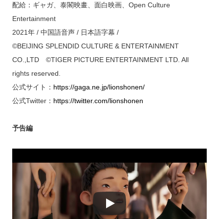
配給：ギャガ、泰閣映畫、面白映画、Open Culture
Entertainment
2021年 / 中国語音声 / 日本語字幕 /
©BEIJING SPLENDID CULTURE & ENTERTAINMENT
CO.,LTD ©TIGER PICTURE ENTERTAINMENT LTD. All
rights reserved.
公式サイト：
https://gaga.ne.jp/lionshonen/
公式Twitter：
https://twitter.com/lionshonen
予告編