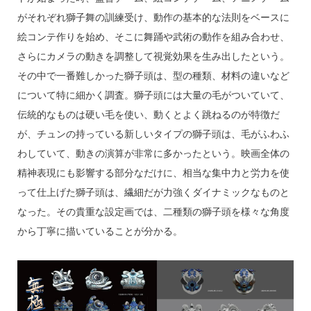
がそれぞれ獅子舞の訓練受け、動作の基本的な法則をベースに
絵コンテ作りを始め、そこに舞踊や武術の動作を組み合わせ、
さらにカメラの動きを調整して視覚効果を生み出したという。
その中で一番難しかった獅子頭は、型の種類、材料の違いなど
について特に細かく調査。獅子頭には大量の毛がついていて、
伝統的なものは硬い毛を使い、動くとよく跳ねるのが特徴だ
が、チュンの持っている新しいタイプの獅子頭は、毛がふわふ
わしていて、動きの演算が非常に多かったという。映画全体の
精神表現にも影響する部分なだけに、相当な集中力と労力を使
って仕上げた獅子頭は、繊細だが力強くダイナミックなものと
なった。その貴重な設定画では、二種類の獅子頭を様々な角度
から丁寧に描いていることが分かる。