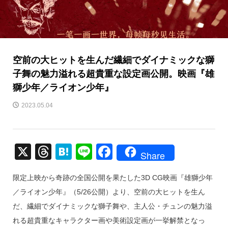
空前の大ヒットを生んだ繊細でダイナミックな獅
子舞の魅力溢れる超貴重な設定画公開。映画『雄
獅少年／ライオン少年』
2023.05.04
X
T
H
Li
F
Share
hr
at
n
a
限定上映から奇跡の全国公開を果たした3D CG映画『雄獅少年
e
e
e
c
／ライオン少年』（5/26公開）より、空前の大ヒットを生ん
a
n
e
だ、繊細でダイナミックな獅子舞や、主人公・チュンの魅力溢
d
a
b
れる超貴重なキャラクター画や美術設定画が一挙解禁となっ