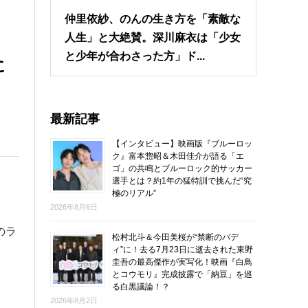
仲里依紗、のんの生き方を「素敵な
人生」と大絶賛。深川麻衣は「少女
と少年が合わさった方」ド...
に
最新記事
【インタビュー】映画版『ブルーロッ
ク』富本惣昭＆木田佳介が語る「エ
ゴ」の共鳴とブルーロック的サッカー
選手とは？約1年の猛特訓で挑んだ“究
極のリアル”
2026年8月6日
のラ
松村北斗＆今田美桜が“禁断のバデ
ィ”に！去る7月23日に逝去された東野
圭吾の最高傑作が実写化！映画『白鳥
とコウモリ』完成披露で「納豆」を巡
る白黒議論！？
2026年8月2日