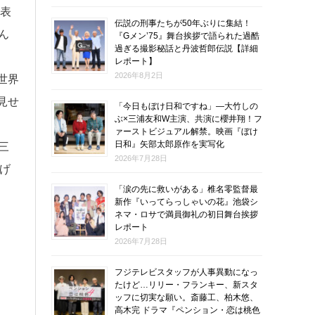
発表
伝説の刑事たちが50年ぶりに集結！
ん
『Gメン’75』舞台挨拶で語られた過酷
過ぎる撮影秘話と丹波哲郎伝説【詳細
レポート】
2026年8月2日
世界
見せ
「今日もぼけ日和ですね」―大竹しの
ぶ×三浦友和W主演、共演に櫻井翔！フ
ァーストビジュアル解禁。映画『ぼけ
日和』矢部太郎原作を実写化
三
2026年7月28日
げ
「涙の先に救いがある」椎名零監督最
新作『いってらっしゃいの花』池袋シ
ネマ・ロサで満員御礼の初日舞台挨拶
レポート
2026年7月28日
フジテレビスタッフが人事異動になっ
たけど…リリー・フランキー、新スタ
ッフに切実な願い。斎藤工、柏木悠、
高木完 ドラマ『ペンション・恋は桃色