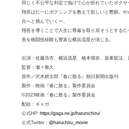
同じく不公平な判定で負けて心が折れていたボクサ
翔吾は仁一にボクシングを教えて欲しいと懇願。や
台へと挑んでいくー。
翔吾を導くことで人生に尊厳を取り戻そうとする仁
吾を格闘技経験も豊富な横浜流星が演じる。
出演：佐藤浩市、横浜流星、橋本環奈、坂東龍汰、
監督：瀬々敬久
原作／沢木耕太郎『春に散る』朝日新聞出版刊
製作：映画『春に散る』製作委員会
©2023映画『春に散る』製作委員会
配給：ギャガ
公式HP:
https://gaga.ne.jp/harunichiru/
公式Twitter：
@haruchiru_movie