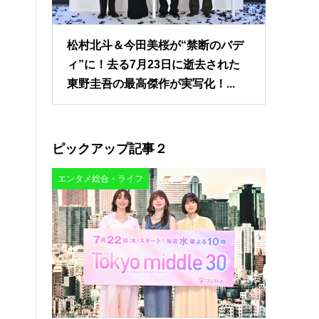
松村北斗＆今田美桜が“禁断のバデ
ィ”に！去る7月23日に逝去された
東野圭吾の最高傑作が実写化！...
ピックアップ記事２
エンタメ総合・ライフ