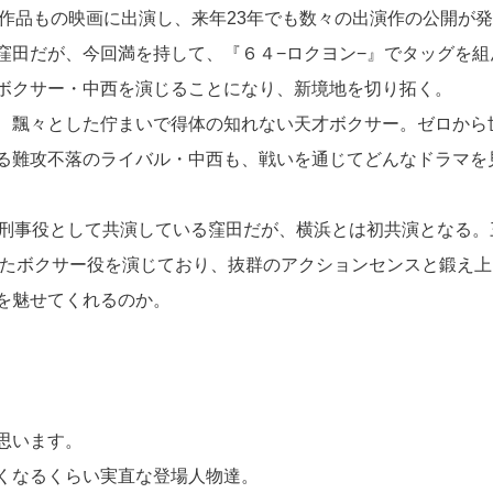
5作品もの映画に出演し、来年23年でも数々の出演作の公開が
窪田だが、今回満を持して、『６４−ロクヨン−』でタッグを組
ボクサー・中西を演じることになり、新境地を切り拓く。
、飄々とした佇まいで得体の知れない天才ボクサー。ゼロから
る難攻不落のライバル・中西も、戦いを通じてどんなドラマを
の刑事役として共演している窪田だが、横浜とは初共演となる。
けたボクサー役を演じており、抜群のアクションセンスと鍛え上
を魅せてくれるのか。
思います。
くなるくらい実直な登場人物達。