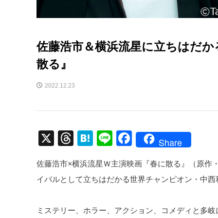
佐藤浩市＆横浜流星に立ちはだか
散る』
2022.12.23
X
T
H
Li
F
Share
hr
at
n
a
佐藤浩市×横浜流星Ｗ主演映画『春に散る』（原作・
e
e
e
c
イバルとして立ちはだかる世界チャンピオン・中西
a
n
e
d
a
b
ミステリー、ホラー、アクション、コメディと多岐
s
o