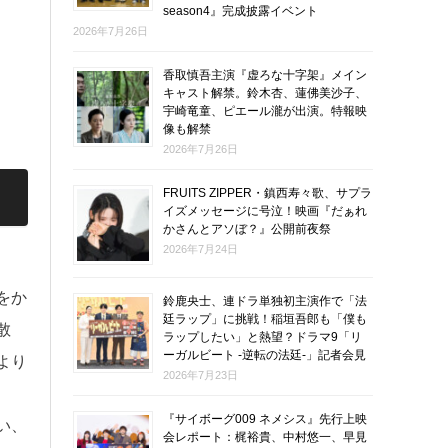
season4』完成披露イベント
2026年7月26日
香取慎吾主演『虚ろな十字架』メイン
キャスト解禁。鈴木杏、蓮佛美沙子、
宇崎竜童、ピエール瀧が出演。特報映
像も解禁
2026年7月26日
FRUITS ZIPPER・鎮西寿々歌、サプラ
イズメッセージに号泣！映画『だぁれ
かさんとアソぼ？』公開前夜祭
2026年7月24日
をか
鈴鹿央士、連ドラ単独初主演作で「法
廷ラップ」に挑戦！稲垣吾郎も「僕も
散
ラップしたい」と熱望？ドラマ9「リ
ーガルビート -逆転の法廷-」記者会見
より
2026年7月23日
『サイボーグ009 ネメシス』先行上映
い、
会レポート：梶裕貴、中村悠一、早見