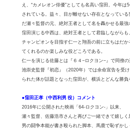
え、“カメレオン俳優”としても名高い窪田。今年は
o
されている。益々、目が離せない存在となっている
k
だ瀬々監督の元、絶対王者として名を轟かせる最強
窪田演じる中西は、絶対王者として君臨しながらも
チャンピオンを目指す仁一と翔吾の前に立ちはだか
てくれるのか楽しみな役どころである。
仁一を演じる佐藤とは『６４−ロクヨン−』で同僚
池崇史監督『初恋』（2020年）では余命宣告を受
られた体が話題となった窪田が、横浜とどんな勝負
●窪田正孝（中西利男 役）コメント
2016年に公開された映画「64-ロクヨン-」以来、
瀬々監督、佐藤浩市さんと再びご一緒できて嬉しく
男の闘争本能が書き殴られた脚本、馬鹿で恥ずかし