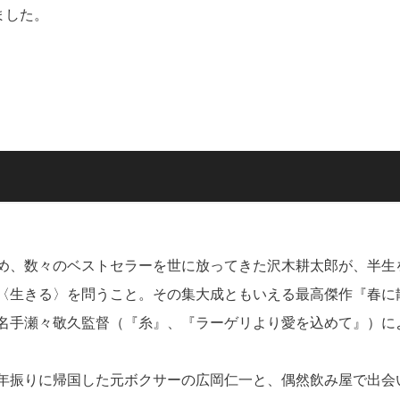
ました。
め、数々のベストセラーを世に放ってきた沢木耕太郎が、半生
〈生きる〉を問うこと。その集大成ともいえる最高傑作『春に
名手瀬々敬久監督（『糸』、『ラーゲリより愛を込めて』）に
年振りに帰国した元ボクサーの広岡仁一と、偶然飲み屋で出会