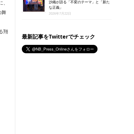
沙織が語る「不変のテーマ」と「新た
に、
な正義」
の舞
2026年7月22日
る翔
最新記事をTwitterでチェック