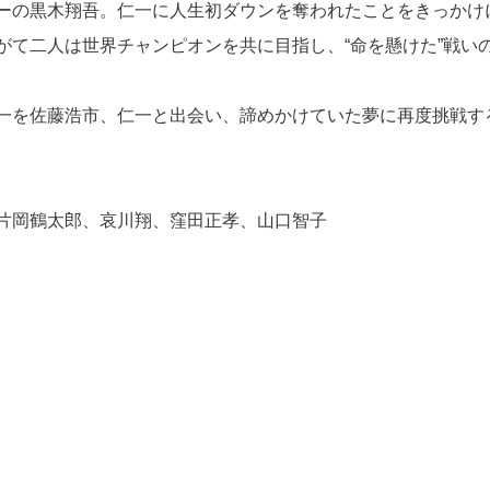
ーの黒木翔吾。仁一に人生初ダウンを奪われたことをきっかけ
がて二人は世界チャンピオンを共に⽬指し、“命を懸けた”戦い
一を佐藤浩市、仁一と出会い、諦めかけていた夢に再度挑戦す
片岡鶴太郎、哀川翔、窪田正孝、山口智子