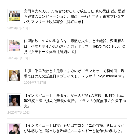
安田章大×のん、打ち合わせなしで成立した“真の兄妹”感。監督
も絶賛のコンビネーション。映画『平行と垂直』東京プレミア
バリアフリー上映試写会【詳細レポ】
2026年7月19日
仲里依紗、のんの生き方を「素敵な人生」と大絶賛。深川麻衣
は「少女と少年が合わさった方」ドラマ『Tokyo middle 30』会
見で女子トーク炸裂【詳細レポ】
2026年7月18日
主演・仲里依紗と主題歌・ふみのがドラマセットで初対面。現
場ではのんの誕生日サプライズも。ドラマ『Tokyo middle 30』
2026年7月17日
【インタビュー】『侍タイ』が生んだ第2の主役・田村ツトム。
50代初主演で挑んだ座長の覚悟。ドラマ『心配無用ノ介 天下御
免』
2026年7月16日
【インタビュー】日常が狂い出すコンビニの恐怖。唐田えりか
が体感した、瑞々しき岩崎組のエネルギーと物作りの楽しさ。