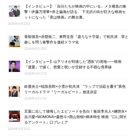
【インタビュー】「自分たちが映画の中にいる」メタ構造の衝
撃！伊藤万理華×井之脇海が語る、 下北沢の街が巨大な映画セ
ットになった『君は映画』の舞台裏。
2026年6月22日
香取慎吾×赤楚衛二、東野圭吾『虚ろな十字架』で初共演 罪と
赦しを問う衝撃作を連続ドラマ化
2026年6月19日
【インタビュー】山下リオが到達した“憑依”の境地――映画
『遺愛』で描く、慈愛と呪いが交錯する不穏な境界線
2026年6月17日
鈴鹿央士×稲垣吾郎×小雪が初共演 “ラップで法廷を覆す”異色
リーガルドラマ『リーガルビート』放送決定
2026年6月17日
言葉に出して後悔したエピソードを告白！板垣李光人×綱啓永×
吉川愛×MOMONA×森愁斗×西山智樹×柄本時生 映画『口に関す
るアンケート』口プレミア
2026年6月15日