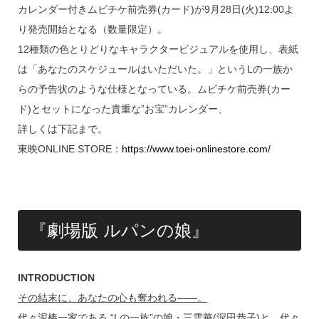
カレンダー付きムビチケ前売券(カード)が9月28日(火)12:00よ
り発売開始となる（数量限定）。
12種類の色とりどりなキャラクタービジュアルを使用し、表紙
は「あなたのスケジュールはいただいた。」というLの一族か
らの予告状のような仕様となっている。ムビチケ前売券(カー
ド)とセットになった貴重な”お宝”カレンダー、
詳しくは下記まで。
東映ONLINE STORE：
https://www.toei-onlinestore.com/
『劇場版 ルパンの娘』
INTRODUCTION
その結末に、あなたの心も奪われる――。
代々泥棒一家である “Lの一族”の娘・三雲華(深田恭子)と、代々