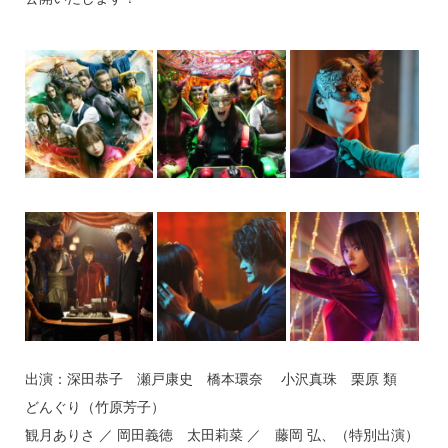
出演：深田恭子 瀬戸康史 橋本環奈 小沢真珠 栗原 類
どんぐり（竹原芳子）
観月ありさ ／ 岡田義徳 太田莉菜 ／ 藤岡 弘、（特別出演）