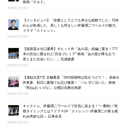
映画『チルド』
2026年7月16日
【インタビュー】「俳優としてとても幸せな経験でした」円井
わんが体感した、美しくも悍ましい伊藤潤二ワールドの魅力。
ドラマ『ストレンジ』
2026年7月16日
【福原遥＆出口夏希】大ヒット作『あの花』続編に驚き！777
本の百合に囲まれた“百合プレミア” 映画『あの星が降る丘で、
君とまた出会いたい。』完成披露
2026年7月13日
【凍結注意!?】京極夏彦「SNS投稿時は気をつけて！」 奈緒＆
伊東蒼、初日に劇場でお忍び鑑賞！「バレずに泣いた」映画
『死ねばいいのに』公開記念舞台挨拶
2026年7月13日
キャストら、伊藤潤二ワールドで狂気に染まる！“一番怖い”視
聴タイミングとは？ドラマ24「ストレンジ -伊藤潤二の夜も眠
れぬ奇妙な話-」記者会見
2026年7月13日