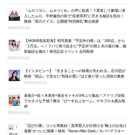
「ムロツヨシ、ムカつくわ」の声に歓喜！？変装して劇場に潜
入したムロ、中村倫也の前で“役者冥利”に尽きる秘話を告白！
映画『君のクイズ』公開後“特別御礼”舞台挨拶
2026年6月12日
【AKB48長友彩海】初写真集『予定外の瞳』は「180点」から
「1万点」へ！？バリ島で起きた“予定外”の雨と木の葉の傘…撮
影秘話を激白！発売記念イベント 合同取材
2026年6月12日
【インタビュー】「生きることへの執着が失われる」石川恋が
映画『祝山』で見せた“気味が悪い”ほど振り切った演技の裏側
2026年6月12日
基俊介×佐々木美玲×落合モトキが3年ぶり集結！アドリブ合戦
でカオスな予感？舞台『ぴーすおぶせーふ』ゲネプロ＆囲み取
材
2026年6月12日
『忍びの家』コンビ再集結！賀来賢人が仕掛ける“極上のお化け
屋敷”がついに開幕！映画『Never After Dark／ネバーアフター