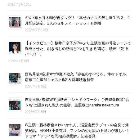
2026年7月10日
のん×藤ヶ谷太輔が再タッグ！「幸せカナコの殺し屋生活２」9
月配信決定、2人のセルフィーショットも到着
2026年7月10日
【インタビュー】桜井日奈子が7年ぶり主演映画の号泣シーンで
爆発させた、剥き出しの感情と“今を生きる”尊さ。映画『死神
バーバー』
2026年7月8日
西島秀俊×広瀬すず×瀬々敬久『存在のすべてを』仲村トオル、
斎藤工ら追加キャスト6名＆特報映像解禁
2026年7月8日
吉岡里帆×奈緒W主演映画『シャドウワーク』予告映像解禁 “お
うち”に隠された殺人の秘密。主題歌はharuka nakamura
2026年7月8日
W主演・藤林泰也＆ゆいかれん、溺愛妄想ラブコメの会見で爆
笑秘話。AKB48小栗有以、ファンの心が読める能力がほしい！
ドラマ『ドライな同期の溺愛癖』記者会見