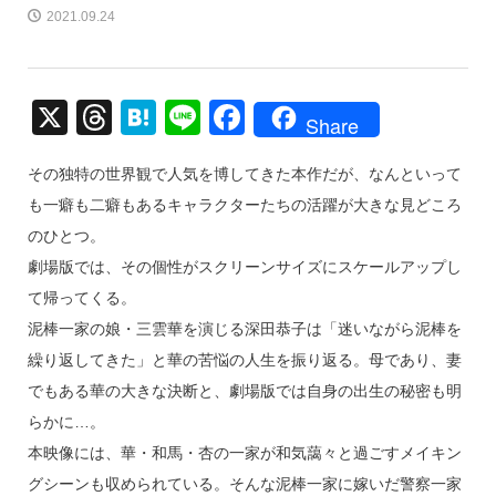
2021.09.24
X
T
H
Li
F
Share
hr
at
n
a
その独特の世界観で人気を博してきた本作だが、なんといって
e
e
e
c
も一癖も二癖もあるキャラクターたちの活躍が大きな見どころ
a
n
e
のひとつ。
d
a
b
劇場版では、その個性がスクリーンサイズにスケールアップし
s
o
て帰ってくる。
o
泥棒一家の娘・三雲華を演じる深田恭子は「迷いながら泥棒を
k
繰り返してきた」と華の苦悩の人生を振り返る。母であり、妻
でもある華の大きな決断と、劇場版では自身の出生の秘密も明
らかに…。
本映像には、華・和馬・杏の一家が和気藹々と過ごすメイキン
グシーンも収められている。そんな泥棒一家に嫁いだ警察一家