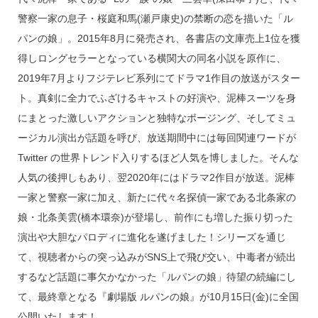
警察一家の息子・桜庭和馬(瀬戸康史)の禁断の恋を描いた「ル
パンの娘」。2015年8月に発売され、各書店の文庫売上1位を獲
得しロングセラーとなっている横関大の同名小説を原作に、
2019年7月よりフジテレビ系列にてドラマ1作目の放送がスター
ト。真剣に全力でふざけるキャストの好演や、泥棒スーツを身
にまとった激しいアクションと独特なポージング、そしてミュ
ージカル演出が話題を呼び、放送期間中には毎回関連ワードが
Twitter の世界トレンド入りするほど人気を博しました。そんな
人気の後押しもあり、翌2020年にはドラマ2作目が放送。泥棒
一家と警察一家に加え、新たに代々名探偵一家である北条家の
娘・北条美雲(橋本環奈)が登場し、前作にも増した振り切った
演出や大胆なパロディに進化を遂げました！シリーズを通じ
て、視聴者からの突っ込みがSNS上で飛び交い、中毒者が続出
するなど話題に事欠かなかった「ルパンの娘」待望の続編にし
て、最終章となる『劇場版 ルパンの娘』が10月15日(金)に全国
公開いたします！