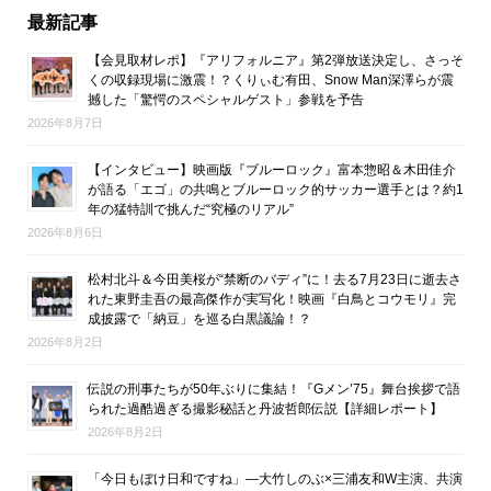
最新記事
【会見取材レポ】『アリフォルニア』第2弾放送決定し、さっそ
くの収録現場に激震！？くりぃむ有田、Snow Man深澤らが震
撼した「驚愕のスペシャルゲスト」参戦を予告
2026年8月7日
【インタビュー】映画版『ブルーロック』富本惣昭＆木田佳介
が語る「エゴ」の共鳴とブルーロック的サッカー選手とは？約1
年の猛特訓で挑んだ“究極のリアル”
2026年8月6日
松村北斗＆今田美桜が“禁断のバディ”に！去る7月23日に逝去さ
れた東野圭吾の最高傑作が実写化！映画『白鳥とコウモリ』完
成披露で「納豆」を巡る白黒議論！？
2026年8月2日
伝説の刑事たちが50年ぶりに集結！『Gメン’75』舞台挨拶で語
られた過酷過ぎる撮影秘話と丹波哲郎伝説【詳細レポート】
2026年8月2日
「今日もぼけ日和ですね」―大竹しのぶ×三浦友和W主演、共演