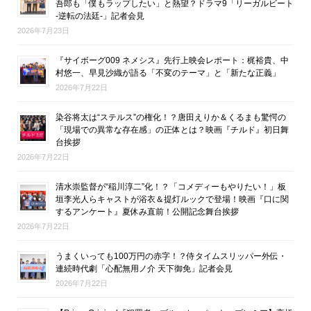
吾郎も「僕もラップしたい」と熱望？ドラマ9「リーガルビート
-逆転の法廷-」記者会見
2026年7月23日
『サイボーグ009 ネメシス』先行上映会レポート：梶裕貴、中
村悠一、早見沙織が語る「不変のテーマ」と「新たな正義」
2026年7月22日
染谷将太は“ステルス”の権化！？唐田えりか＆くるまも驚愕の
「現場での異常な存在感」の正体とは？映画『チルド』初日舞
台挨拶
2026年7月22日
清水崇監督が“稲川淳二”化！？「コメディーもやりたい！」板
垣李光人らキャストが浴衣＆提灯ルックで登場！映画『口に関
するアンケート』夏休み直前！公開記念舞台挨拶
2026年7月22日
うまくいっても100万円の赤字！？侍タイムスリッパー外伝・
連続時代劇「心配無用ノ介 天下御免」記者会見
2026年7月22日