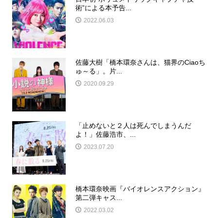
術”による本予告...
2022.06.03
佐藤大樹「橋本環奈さんは、猫界のCiaoち
ゅ～る」。片...
2020.09.29
「止めないと２人は死んでしまうんだ
よ！」佐藤浩市、...
2023.07.20
橋本環奈映画『バイオレンスアクション』
第二弾キャス...
2022.03.02