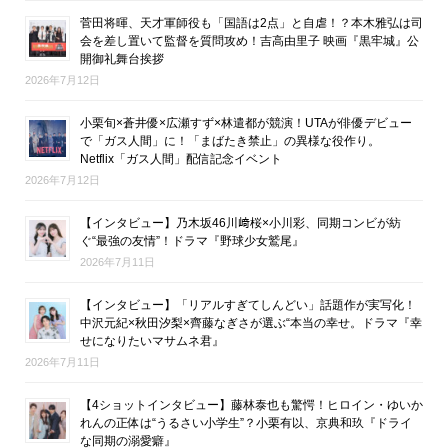
菅田将暉、天才軍師役も「国語は2点」と自虐！？本木雅弘は司
会を差し置いて監督を質問攻め！吉高由里子 映画『黒牢城』公
開御礼舞台挨拶
2026年7月12日
小栗旬×蒼井優×広瀬すず×林遣都が競演！UTAが俳優デビュー
で「ガス人間」に！「まばたき禁止」の異様な役作り。
Netflix「ガス人間」配信記念イベント
2026年7月12日
【インタビュー】乃木坂46川﨑桜×小川彩、同期コンビが紡
ぐ“最強の友情”！ドラマ『野球少女鷲尾』
2026年7月11日
【インタビュー】「リアルすぎてしんどい」話題作が実写化！
中沢元紀×秋田汐梨×齊藤なぎさが選ぶ“本当の幸せ。ドラマ『幸
せになりたいマサムネ君』
2026年7月11日
【4ショットインタビュー】藤林泰也も驚愕！ヒロイン・ゆいか
れんの正体は“うるさい小学生”？小栗有以、京典和玖『ドライ
な同期の溺愛癖』