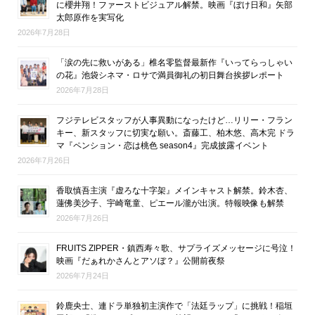
に櫻井翔！ファーストビジュアル解禁。映画『ぼけ日和』矢部
太郎原作を実写化
2026年7月28日
「涙の先に救いがある」椎名零監督最新作『いってらっしゃい
の花』池袋シネマ・ロサで満員御礼の初日舞台挨拶レポート
2026年7月28日
フジテレビスタッフが人事異動になったけど…リリー・フラン
キー、新スタッフに切実な願い。斎藤工、柏木悠、高木完 ドラ
マ『ペンション・恋は桃色 season4』完成披露イベント
2026年7月26日
香取慎吾主演『虚ろな十字架』メインキャスト解禁。鈴木杏、
蓮佛美沙子、宇崎竜童、ピエール瀧が出演。特報映像も解禁
2026年7月26日
FRUITS ZIPPER・鎮西寿々歌、サプライズメッセージに号泣！
映画『だぁれかさんとアソぼ？』公開前夜祭
2026年7月24日
鈴鹿央士、連ドラ単独初主演作で「法廷ラップ」に挑戦！稲垣