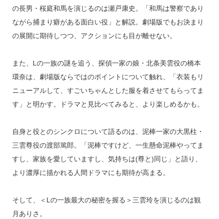
の長男・桜庭和馬を演じるのは瀬戸康史。「和馬は警察であり
ながら捕まり癖がある面白い役」と解説。劇場版でもお決まり
の展開に期待しつつ、アクションにも目が離せない。
また、Lの一族の謎を追う、探偵一家の娘・北条美雲役の橋本
環奈は、劇場版ならではのポイントについて触れ、「衣装もリ
ニューアルして、すごいちゃんとした服を着させてもらってま
す」と明かす。ドラマと見比べてみると、より楽しめるかも。
自身と役とのシンクロについて語るのは、泥棒一家の大黒柱・
三雲尊役の渡部篤郎。「泥棒ですけど、一生懸命泥棒やってま
すし、家族を愛していますし、気持ちは(尊と)同じ」と語り、
より濃厚に描かれる人間ドラマにも期待が高まる。
そして、＜Lの一族最大の秘密を握る＞三雲玲を演じるのは観
月ありさ。