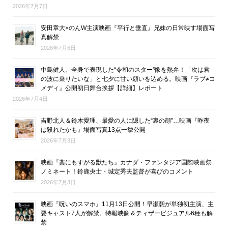
2026年7月7日
安田章大×のんW主演映画『平行と垂直』兄妹の日常映す場面写
真解禁
2026年7月6日
中島健人、全身で表現した“令和のスター”像を熱弁！「次は君
の波に乗りたいな」と七夕に甘い願いを込める。映画『ラブ≠コ
メディ』公開初日舞台挨拶【詳細】レポート
2026年7月4日
吉野北人＆鈴木愛理、最愛の人に隠した“裏の顔”…映画『昨夜
は殺れたかも』場面写真13点一挙公開
2026年7月3日
映画『藁にもすがる獣たち』カナダ・ファンタジア国際映画祭
ノミネート！鈴鹿央士・城定秀夫監督が喜びのコメント
2026年7月3日
映画『呪いのスマホ』11月13日公開！早瀬憩が単独初主演、主
要キャスト7人が解禁。特報映像＆ティザービジュアル6種も解
禁