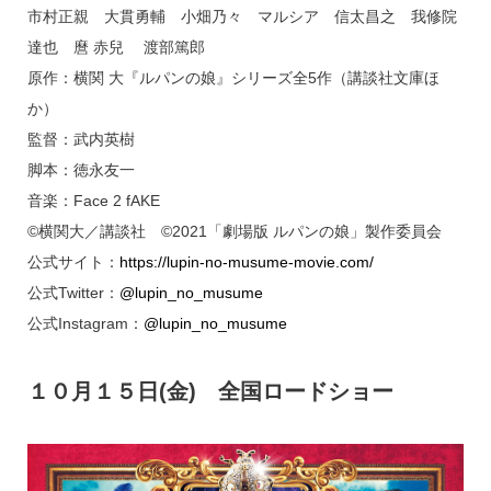
市村正親 大貫勇輔 小畑乃々 マルシア 信太昌之 我修院
達也 麿 赤兒 渡部篤郎
原作：横関 大『ルパンの娘』シリーズ全5作（講談社文庫ほ
か）
監督：武内英樹
脚本：徳永友一
音楽：Face 2 fAKE
©横関大／講談社 ©2021「劇場版 ルパンの娘」製作委員会
公式サイト：
https://lupin-no-musume-movie.com/
公式Twitter：
@lupin_no_musume
公式Instagram：
@lupin_no_musume
１０月１５日(金) 全国ロードショー