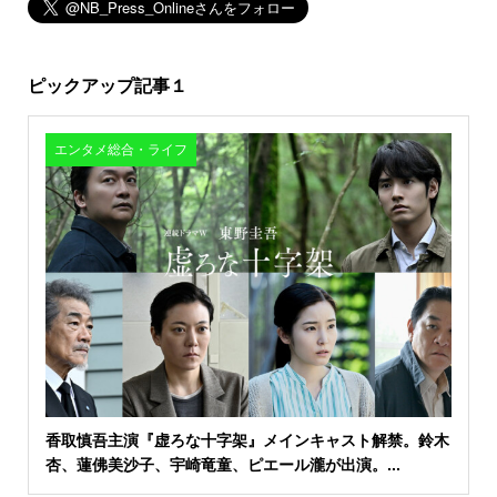
ピックアップ記事１
エンタメ総合・ライフ
香取慎吾主演『虚ろな十字架』メインキャスト解禁。鈴木
杏、蓮佛美沙子、宇崎竜童、ピエール瀧が出演。...