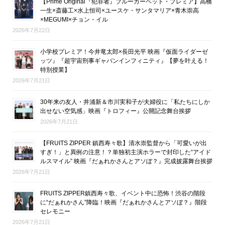
【Prime Original『犯罪者』ブルーカーペット・プレミア】高橋
一生×斎藤工×水上恒司×ユースケ・サンタマリア×青木崇高
×MEGUMI×チョン・イル
2026年7月22日
小学校プレミア！今井竜太郎×長田光平 映画『仮面ライダーゼ
ッツ』『超宇宙刑事ギャバンインフィニティ』【夢を叶える！
特別授業】
2026年7月21日
30年来の友人・井浦新＆市川実和子が夫婦役に「私たちにしか
出せない空気感」映画『トロフィー』公開記念舞台挨拶
2026年7月21日
【FRUITS ZIPPER 鎮西寿々歌】清水崇監督から「可愛いが出
すぎ！」と異例の注意！？単独初主演ホラーで封印した“アイド
ルスマイル” 映画『だぁれかさんとアソぼ？』完成披露舞台挨拶
2026年7月21日
FRUITS ZIPPER鎮西寿々歌、イベント中に恐怖！渋谷の階段
に“だぁれかさん”降臨！映画『だぁれかさんとアソぼ？』階段
セレモニー
2026年7月21日