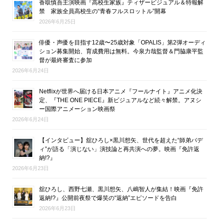
香取慎吾主演映画『高校生家族』ティザービジュアル＆特報解
禁 家族全員高校生の“青春フルスロットル”開幕
2026年6月25日
俳優・声優を目指す12歳〜25歳対象「OPALIS」第2弾オーディ
ション募集開始、育成費用は無料。今泉力哉監督＆門脇康平監
督が最終審査に参加
2026年6月24日
Netflixが世界へ届ける日本アニメ『フールナイト』アニメ化決
定、『THE ONE PIECE』新ビジュアルなど続々解禁。アヌシ
ー国際アニメーション映画祭
2026年6月24日
【インタビュー】舘ひろし×黒川想矢、世代を超えた“師弟バデ
ィ”が語る「演じない」演技論と再共演への夢。映画『免許返
納!?』
2026年6月23日
舘ひろし、西野七瀬、黒川想矢、八嶋智人が集結！映画『免許
返納!?』公開前夜祭で爆笑の“返納”エピソードを告白
2026年6月23日