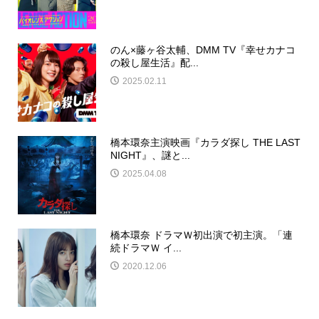
のん×藤ヶ谷太輔、DMM TV『幸せカナコ
の殺し屋生活』配...
2025.02.11
橋本環奈主演映画『カラダ探し THE LAST
NIGHT』、謎と...
2025.04.08
橋本環奈 ドラマＷ初出演で初主演。「連
続ドラマＷ イ...
2020.12.06