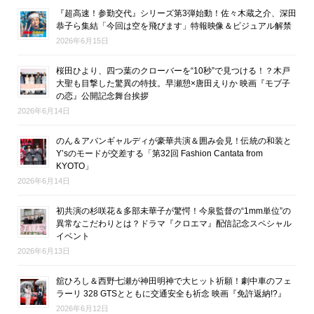
『超高速！参勤交代』シリーズ第3弾始動！佐々木蔵之介、深田
恭子ら集結「今回は空を飛びます」特報映像＆ビジュアル解禁
2026年6月15日
桜田ひより、四つ葉のクローバーを“10秒”で見つける！？木戸
大聖も目撃した驚異の特技。早瀬憩×唐田えりか 映画『モブ子
の恋』公開記念舞台挨拶
2026年6月14日
のん＆アバンギャルディが豪華共演＆囲み会見！伝統の和装と
Y’sのモードが交差する「第32回 Fashion Cantata from
KYOTO」
2026年6月14日
初共演の杉咲花＆多部未華子が驚愕！今泉監督の“1mm単位”の
異常なこだわりとは？ドラマ『クロエマ』配信記念スペシャル
イベント
2026年6月13日
舘ひろし＆西野七瀬が神田明神で大ヒット祈願！劇中車のフェ
ラーリ 328 GTSとともに交通安全も祈念 映画『免許返納!?』
2026年6月12日