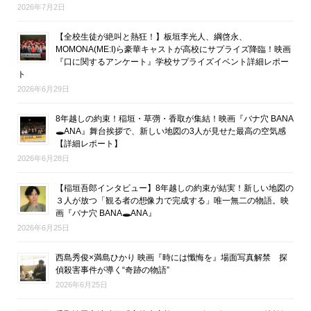
2026年7月2日
【全校生徒が絶叫と熱狂！】板垣李光人、綱啓永、
MOMONA(ME:I)ら豪華キャストが高校にサプライズ降臨！映画
『口に関するアンケート』学校サプライズイベント詳細レポー
ト
2026年6月29日
8年越しの約束！稲垣・草彅・香取が集結！映画『バナ穴 BANA
🕳ANA』舞台挨拶で、新しい地図の3人が見せた最高の空気感
【詳細レポート】
2026年6月28日
【稲垣吾郎インタビュー】8年越しの約束が結実！新しい地図の
３人が放つ「観る者の想像力で完成する」唯一無二の物語。映
画『バナ穴 BANA🕳ANA』
2026年6月25日
西島秀俊×満島ひかり 映画『時には懺悔を』場面写真解禁 探
偵殺害事件が導く“奇跡の物語”
2026年6月25日