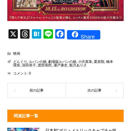
X
T
H
Li
F
Share
hr
at
n
a
e
e
e
c
映画
a
n
e
どんぐり
,
ルパンの娘
,
劇場版ルパンの娘
,
小沢真珠
,
栗原類
,
橋本
環奈
,
深田恭子
,
渡部篤郎
,
瀬戸康史
,
観月ありさ
d
a
b
コメント:
0
s
o
o
k
関連記事一覧
日本初“ボリュメトリックキャプチャ技