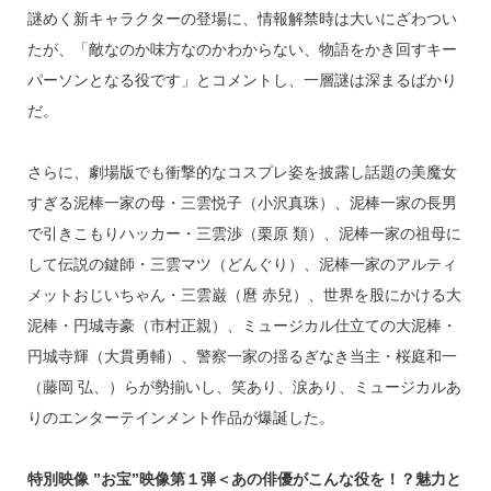
謎めく新キャラクターの登場に、情報解禁時は大いにざわつい
たが、「敵なのか味方なのかわからない、物語をかき回すキー
パーソンとなる役です」とコメントし、一層謎は深まるばかり
だ。
さらに、劇場版でも衝撃的なコスプレ姿を披露し話題の美魔女
すぎる泥棒一家の母・三雲悦子（小沢真珠）、泥棒一家の長男
で引きこもりハッカー・三雲渉（栗原 類）、泥棒一家の祖母に
して伝説の鍵師・三雲マツ（どんぐり）、泥棒一家のアルティ
メットおじいちゃん・三雲巌（麿 赤兒）、世界を股にかける大
泥棒・円城寺豪（市村正親）、ミュージカル仕立ての大泥棒・
円城寺輝（大貫勇輔）、警察一家の揺るぎなき当主・桜庭和一
（藤岡 弘、）らが勢揃いし、笑あり、涙あり、ミュージカルあ
りのエンターテインメント作品が爆誕した。
特別映像 ”お宝”映像第１弾＜あの俳優がこんな役を！？魅力と