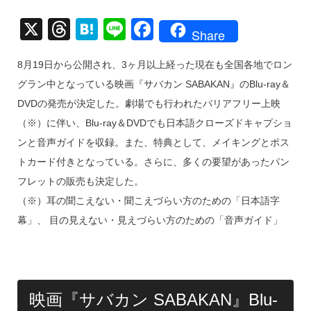
X
T
H
Li
F
Share
hr
at
n
a
8月19日から公開され、3ヶ月以上経った現在も全国各地でロン
e
e
e
c
グラン中となっている映画『サバカン SABAKAN』のBlu-ray＆
a
n
e
DVDの発売が決定した。劇場でも行われたバリアフリー上映
d
a
b
（※）に伴い、Blu-ray＆DVDでも日本語クローズドキャプショ
s
o
ンと音声ガイドを収録。また、特典として、メイキングとポス
o
トカード付きとなっている。さらに、多くの要望があったパン
k
フレットの販売も決定した。
（※）耳の聞こえない・聞こえづらい方のための「日本語字
幕」、 目の見えない・見えづらい方のための「音声ガイド」
映画『サバカン SABAKAN』Blu-