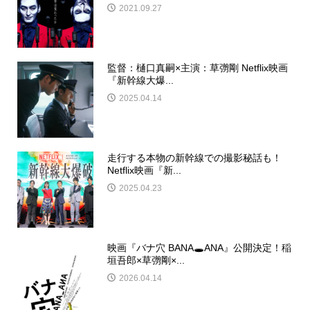
2021.09.27
監督：樋口真嗣×主演：草彅剛 Netflix映画
『新幹線大爆...
2025.04.14
走行する本物の新幹線での撮影秘話も！
Netflix映画『新...
2025.04.23
映画『バナ穴 BANA🕳️ANA』公開決定！稲
垣吾郎×草彅剛×...
2026.04.14