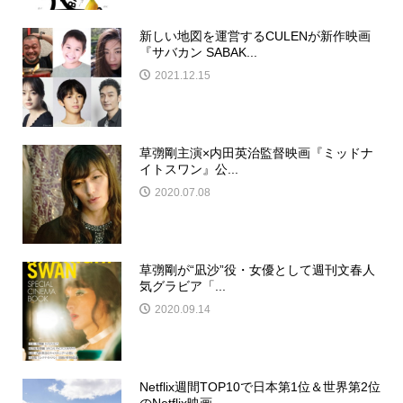
新しい地図を運営するCULENが新作映画
『サバカン SABAK...
2021.12.15
草彅剛主演×内田英治監督映画『ミッドナ
イトスワン』公...
2020.07.08
草彅剛が“凪沙”役・女優として週刊文春人
気グラビア「...
2020.09.14
Netflix週間TOP10で日本第1位＆世界第2位
のNetflix映画...