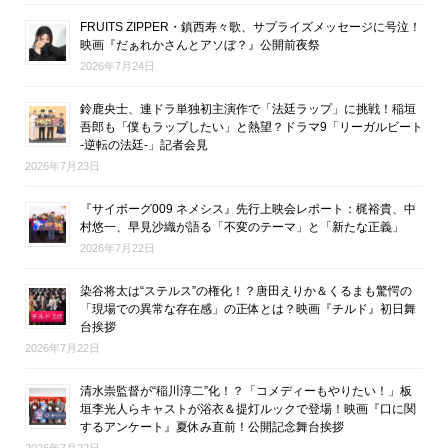
FRUITS ZIPPER・鎮西寿々歌、サプライズメッセージに号泣！
映画『だぁれかさんとアソぼ？』公開前夜祭
2026年7月24日
鈴鹿央士、連ドラ単独初主演作で「法廷ラップ」に挑戦！稲垣
吾郎も「僕もラップしたい」と熱望？ドラマ9「リーガルビート
-逆転の法廷-」記者会見
2026年7月23日
『サイボーグ009 ネメシス』先行上映会レポート：梶裕貴、中
村悠一、早見沙織が語る「不変のテーマ」と「新たな正義」
2026年7月22日
染谷将太は“ステルス”の権化！？唐田えりか＆くるまも驚愕の
「現場での異常な存在感」の正体とは？映画『チルド』初日舞
台挨拶
2026年7月22日
清水崇監督が“稲川淳二”化！？「コメディーもやりたい！」板
垣李光人らキャストが浴衣＆提灯ルックで登場！映画『口に関
するアンケート』夏休み直前！公開記念舞台挨拶