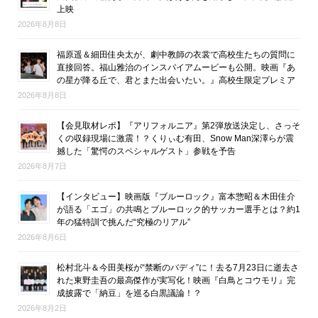
上映
2026年8月8日
福原遥＆細田佳央太が、劇中教師の衣裳で高校生たちの質問に
直接回答。福山雅治のインスパイアムービーも公開。映画『あ
の星が降る丘で、君とまた出会いたい。』高校生限定プレミア
2026年8月8日
【会見取材レポ】『アリフォルニア』第2弾放送決定し、さっそ
くの収録現場に激震！？くりぃむ有田、Snow Man深澤らが震
撼した「驚愕のスペシャルゲスト」参戦を予告
2026年8月7日
【インタビュー】映画版『ブルーロック』富本惣昭＆木田佳介
が語る「エゴ」の共鳴とブルーロック的サッカー選手とは？約1
年の猛特訓で挑んだ“究極のリアル”
2026年8月6日
松村北斗＆今田美桜が“禁断のバディ”に！去る7月23日に逝去さ
れた東野圭吾の最高傑作が実写化！映画『白鳥とコウモリ』完
成披露で「納豆」を巡る白黒議論！？
2026年8月2日