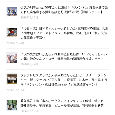
伝説の刑事たちが50年ぶりに集結！『Gメン’75』舞台挨拶で語
られた過酷過ぎる撮影秘話と丹波哲郎伝説【詳細レポート】
2026年8月2日
「今日もぼけ日和ですね」―大竹しのぶ×三浦友和W主演、共演
に櫻井翔！ファーストビジュアル解禁。映画『ぼけ日和』矢部
太郎原作を実写化
2026年7月28日
「涙の先に救いがある」椎名零監督最新作『いってらっしゃい
の花』池袋シネマ・ロサで満員御礼の初日舞台挨拶レポート
2026年7月28日
フジテレビスタッフが人事異動になったけど…リリー・フラン
キー、新スタッフに切実な願い。斎藤工、柏木悠、高木完 ドラ
マ『ペンション・恋は桃色 season4』完成披露イベント
2026年7月26日
香取慎吾主演『虚ろな十字架』メインキャスト解禁。鈴木杏、
蓮佛美沙子、宇崎竜童、ピエール瀧が出演。特報映像も解禁
2026年7月26日