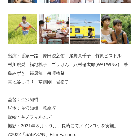
出演：番家一路 原田琥之佑 尾野真千子 竹原ピストル
村川絵梨 福地桃子 ゴリけん 八村倫太郎(WATWING) 茅
島みずき 篠原篤 泉澤祐希
貫地谷しほり 草彅剛 岩松了
監督：金沢知樹
脚本：金沢知樹 萩森淳
配給：キノフィルムズ
撮影：2021年８月～９月、長崎にてメインロケを実施。
©2022「SABAKAN」Film Partners