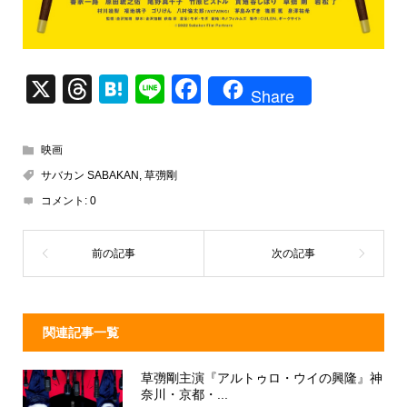
X
T
H
Li
F
Share
hr
at
n
a
e
e
e
c
映画
a
n
e
サバカン SABAKAN
,
草彅剛
d
a
b
コメント:
0
s
o
o
k
関連記事一覧
草彅剛主演『アルトゥロ・ウイの興隆』神
奈川・京都・...