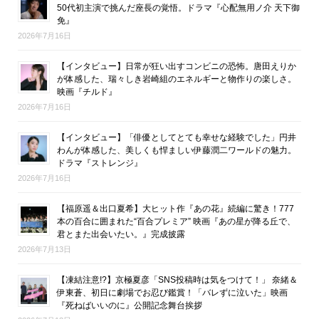
50代初主演で挑んだ座長の覚悟。ドラマ『心配無用ノ介 天下御
免』
2026年7月16日
【インタビュー】日常が狂い出すコンビニの恐怖。唐田えりか
が体感した、瑞々しき岩崎組のエネルギーと物作りの楽しさ。
映画『チルド』
2026年7月16日
【インタビュー】「俳優としてとても幸せな経験でした」円井
わんが体感した、美しくも悍ましい伊藤潤二ワールドの魅力。
ドラマ『ストレンジ』
2026年7月16日
【福原遥＆出口夏希】大ヒット作『あの花』続編に驚き！777
本の百合に囲まれた“百合プレミア” 映画『あの星が降る丘で、
君とまた出会いたい。』完成披露
2026年7月13日
【凍結注意!?】京極夏彦「SNS投稿時は気をつけて！」 奈緒＆
伊東蒼、初日に劇場でお忍び鑑賞！「バレずに泣いた」映画
『死ねばいいのに』公開記念舞台挨拶