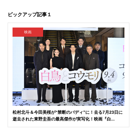
ピックアップ記事１
映画
松村北斗＆今田美桜が“禁断のバディ”に！去る7月23日に
逝去された東野圭吾の最高傑作が実写化！映画『白...