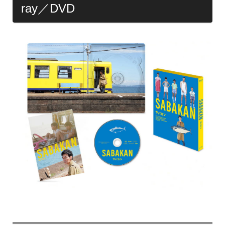
ray／DVD