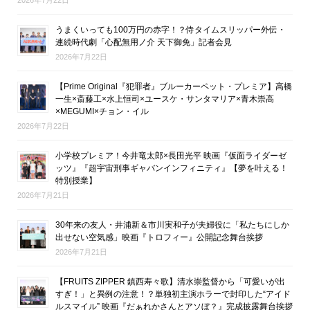
2026年7月22日
うまくいっても100万円の赤字！？侍タイムスリッパー外伝・
連続時代劇「心配無用ノ介 天下御免」記者会見
2026年7月22日
【Prime Original『犯罪者』ブルーカーペット・プレミア】高橋
一生×斎藤工×水上恒司×ユースケ・サンタマリア×青木崇高
×MEGUMI×チョン・イル
2026年7月22日
小学校プレミア！今井竜太郎×長田光平 映画『仮面ライダーゼ
ッツ』『超宇宙刑事ギャバンインフィニティ』【夢を叶える！
特別授業】
2026年7月21日
30年来の友人・井浦新＆市川実和子が夫婦役に「私たちにしか
出せない空気感」映画『トロフィー』公開記念舞台挨拶
2026年7月21日
【FRUITS ZIPPER 鎮西寿々歌】清水崇監督から「可愛いが出
すぎ！」と異例の注意！？単独初主演ホラーで封印した“アイド
ルスマイル” 映画『だぁれかさんとアソぼ？』完成披露舞台挨拶