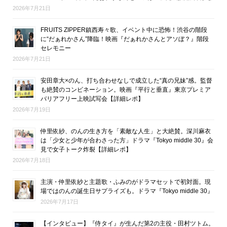
2026年7月21日
FRUITS ZIPPER鎮西寿々歌、イベント中に恐怖！渋谷の階段
に“だぁれかさん”降臨！映画『だぁれかさんとアソぼ？』階段
セレモニー
2026年7月21日
安田章大×のん、打ち合わせなしで成立した“真の兄妹”感。監督
も絶賛のコンビネーション。映画『平行と垂直』東京プレミア
バリアフリー上映試写会【詳細レポ】
2026年7月19日
仲里依紗、のんの生き方を「素敵な人生」と大絶賛。深川麻衣
は「少女と少年が合わさった方」ドラマ『Tokyo middle 30』会
見で女子トーク炸裂【詳細レポ】
2026年7月18日
主演・仲里依紗と主題歌・ふみのがドラマセットで初対面。現
場ではのんの誕生日サプライズも。ドラマ『Tokyo middle 30』
2026年7月17日
【インタビュー】『侍タイ』が生んだ第2の主役・田村ツトム。