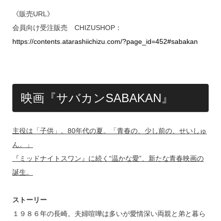
《販売URL》
会員向け受注販売 CHIZUSHOP：
https://contents.atarashiichizu.com/?page_id=452#sabakan
映画『サバカンSABAKAN』
主役は「子供」。80年代の夏。「青春の、少し前の、せいしゅ
ん。」
『ミッドナイトスワン』に続く“温かな愛”、新たな青春映画の
誕生。
ストーリー
１９８６年の長崎。夫婦喧嘩は多いが愛情深い両親と弟と暮ら