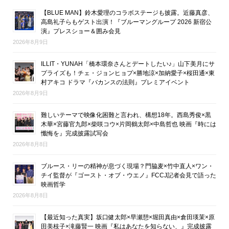
【BLUE MAN】鈴木愛理のコラボステージも披露。近藤真彦、
高島礼子らもゲスト出演！『ブルーマングループ 2026 新宿公
演』プレスショー＆囲み会見
2026年8月9日
ILLIT・YUNAH「橋本環奈さんとデートしたい♪」山下美月にサ
プライズも！チェ・ジョンヒョプ×勝地涼×加納愛子×桜田通×東
村アキコ ドラマ『バカンスの法則』プレミアイベント
2026年8月9日
難しいテーマで映像化困難と言われ、構想18年。西島秀俊×黒
木華×宮藤官九郎×柴咲コウ×片岡鶴太郎×中島哲也 映画『時には
懺悔を』完成披露試写会
2026年8月8日
ブルース・リーの精神が息づく現場？門脇麦×竹中直人×ワン・
チイ監督が『ゴースト・オブ・ウエノ』FCCJ記者会見で語った
映画哲学
2026年8月8日
【最近知った真実】坂口健太郎×早瀬憩×堀田真由×倉田瑛茉×原
田美枝子×滝藤賢一 映画『私はあなたを知らない、』完成披露