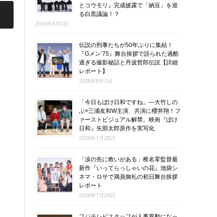
とコウモリ』完成披露で「納豆」を巡
る白黒議論！？
2026年8月2日
伝説の刑事たちが50年ぶりに集結！
『Gメン’75』舞台挨拶で語られた過酷
過ぎる撮影秘話と丹波哲郎伝説【詳細
レポート】
2026年8月2日
「今日もぼけ日和ですね」―大竹しの
ぶ×三浦友和W主演、共演に櫻井翔！フ
ァーストビジュアル解禁。映画『ぼけ
日和』矢部太郎原作を実写化
2026年7月28日
「涙の先に救いがある」椎名零監督最
新作『いってらっしゃいの花』池袋シ
ネマ・ロサで満員御礼の初日舞台挨拶
レポート
2026年7月28日
フジテレビスタッフが人事異動になっ