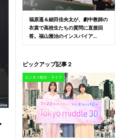
福原遥＆細田佳央太が、劇中教師の
衣裳で高校生たちの質問に直接回
答。福山雅治のインスパイア...
ピックアップ記事２
エンタメ総合・ライフ
ア