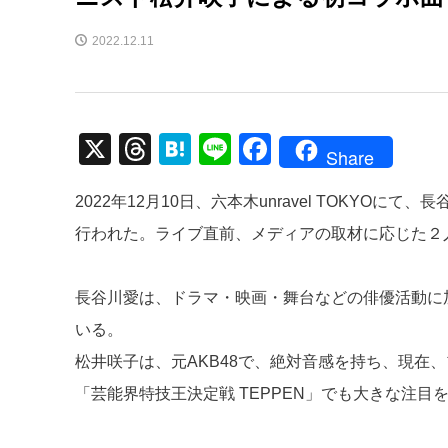
2022.12.11
X
T
H
Li
F
Share
hr
at
n
a
2022年12月10日、六本木unravel TOKYOにて
e
e
e
c
行われた。ライブ直前、メディアの取材に応じた２
a
n
e
d
a
b
長谷川愛は、ドラマ・映画・舞台などの俳優活動に
s
o
いる。
o
松井咲子は、元AKB48で、絶対音感を持ち、現在
k
「芸能界特技王決定戦 TEPPEN」でも大きな注目