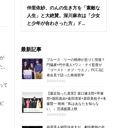
仲里依紗、のんの生き方を「素敵な
人生」と大絶賛。深川麻衣は「少女
と少年が合わさった方」ド...
最新記事
ブが
ブルース・リーの精神が息づく現場？
門脇麦×竹中直人×ワン・チイ監督が
た。
『ゴースト・オブ・ウエノ』FCCJ記
者会見で語った映画哲学
2026年8月8日
って
【最近知った真実】坂口健太郎×早瀬
憩×堀田真由×倉田瑛茉×原田美枝子×滝
ビ
藤賢一 映画『私はあなたを知らな
い、』完成披露上映
2026年8月8日
福原遥＆細田佳央太が、劇中教師の衣