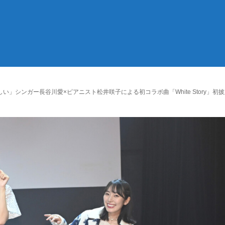
」シンガー長谷川愛×ピアニスト松井咲子による初コラボ曲「White Story」初