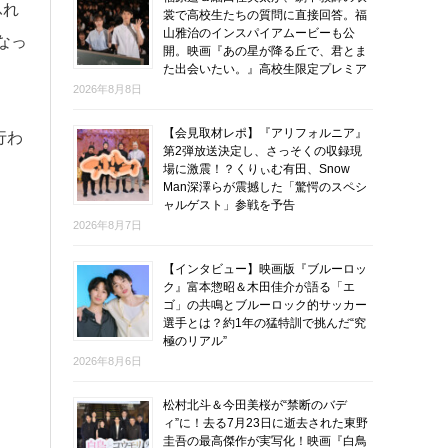
ふれ
裳で高校生たちの質問に直接回答。福
山雅治のインスパイアムービーも公
なっ
開。映画『あの星が降る丘で、君とま
た出会いたい。』高校生限定プレミア
2026年8月8日
【会見取材レポ】『アリフォルニア』
行わ
第2弾放送決定し、さっそくの収録現
場に激震！？くりぃむ有田、Snow
Man深澤らが震撼した「驚愕のスペシ
ャルゲスト」参戦を予告
2026年8月7日
【インタビュー】映画版『ブルーロッ
ク』富本惣昭＆木田佳介が語る「エ
ゴ」の共鳴とブルーロック的サッカー
選手とは？約1年の猛特訓で挑んだ“究
極のリアル”
2026年8月6日
松村北斗＆今田美桜が“禁断のバデ
ィ”に！去る7月23日に逝去された東野
圭吾の最高傑作が実写化！映画『白鳥