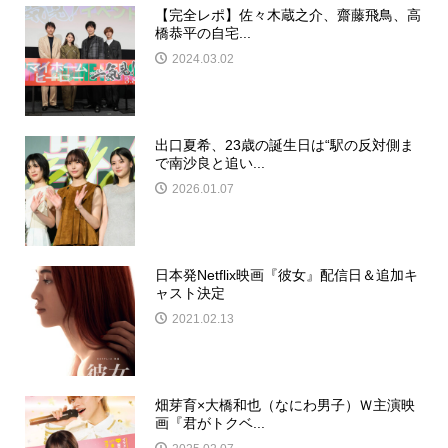
【完全レポ】佐々木蔵之介、齋藤飛鳥、高
橋恭平の自宅...
2024.03.02
出口夏希、23歳の誕生日は“駅の反対側ま
で南沙良と追い...
2026.01.07
日本発Netflix映画『彼女』配信日＆追加キ
ャスト決定
2021.02.13
畑芽育×大橋和也（なにわ男子）Ｗ主演映
画『君がトクベ...