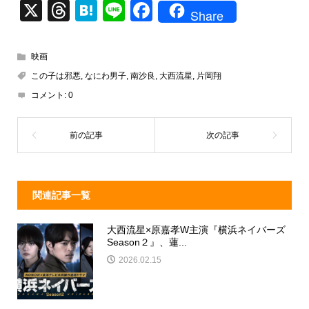
X
T
H
Li
F
Share
hr
at
n
a
e
e
e
c
映画
a
n
e
この子は邪悪
,
なにわ男子
,
南沙良
,
大西流星
,
片岡翔
d
a
b
コメント:
0
s
o
o
k
関連記事一覧
大西流星×原嘉孝W主演『横浜ネイバーズ
Season２』、蓮...
2026.02.15