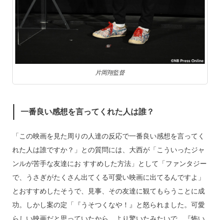
片岡翔監督
一番良い感想を言ってくれた人は誰？
「この映画を見た周りの人達の反応で一番良い感想を言ってく
れた人は誰ですか？」との質問には、大西が「こういったジャ
ンルが苦手な友達にお すすめした方法」として「ファンタジー
で、うさぎがたくさん出てくる可愛い映画に出てるんですよ」
とおすすめしたそうで、見事、その友達に観てもらうことに成
功。しかし案の定「『うそつくなや！』と怒られました。可愛
らしい映画だと思っていたから、より驚いたみたいで。『怖い