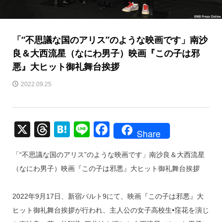
「“不思議な国のアリス”のような映画です」南沙
良＆大西流星（なにわ男子）映画『この子は邪
悪』大ヒット御礼舞台挨拶
2022.09.25
X
T
H
Li
F
Share
hr
at
n
a
「“不思議な国のアリス”のような映画です」南沙良＆大西流星
e
e
e
c
（なにわ男子）映画『この子は邪悪』大ヒット御礼舞台挨拶
a
n
e
d
a
b
2022年9月17日、新宿バルト9にて、映画『この子は邪悪』大
s
o
ヒット御礼舞台挨拶が行われ、主人公の女子高校生•窪花を演じ