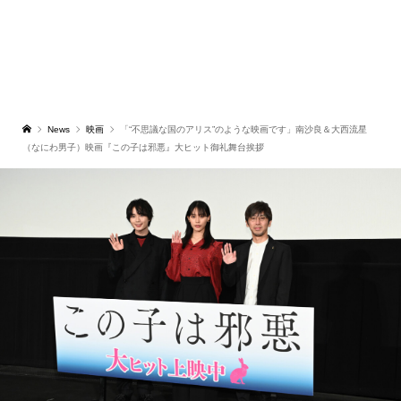
News
映画
「“不思議な国のアリス”のような映画です」南沙良＆大西流星
（なにわ男子）映画『この子は邪悪』大ヒット御礼舞台挨拶