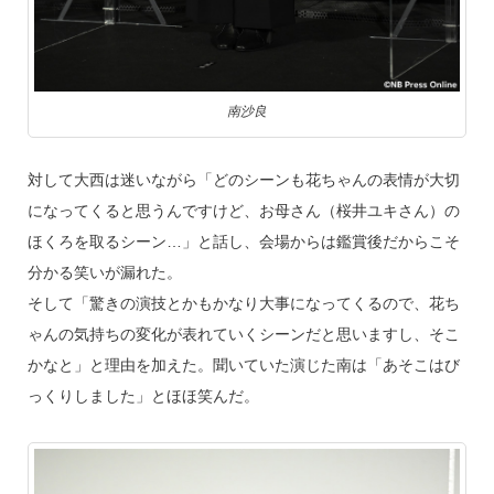
南沙良
対して大西は迷いながら「どのシーンも花ちゃんの表情が大切
になってくると思うんですけど、お母さん（桜井ユキさん）の
ほくろを取るシーン…」と話し、会場からは鑑賞後だからこそ
分かる笑いが漏れた。
そして「驚きの演技とかもかなり大事になってくるので、花ち
ゃんの気持ちの変化が表れていくシーンだと思いますし、そこ
かなと」と理由を加えた。聞いていた演じた南は「あそこはび
っくりしました」とほほ笑んだ。