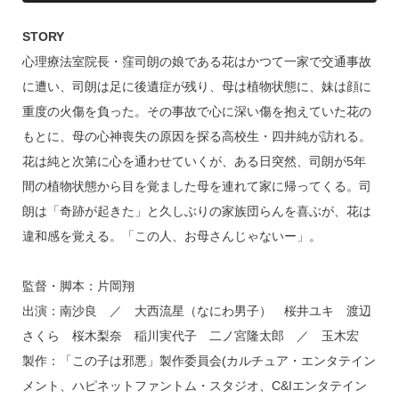
STORY
心理療法室院長・窪司朗の娘である花はかつて一家で交通事故
に遭い、司朗は足に後遺症が残り、母は植物状態に、妹は顔に
重度の火傷を負った。その事故で心に深い傷を抱えていた花の
もとに、母の心神喪失の原因を探る高校生・四井純が訪れる。
花は純と次第に心を通わせていくが、ある日突然、司朗が5年
間の植物状態から目を覚ました母を連れて家に帰ってくる。司
朗は「奇跡が起きた」と久しぶりの家族団らんを喜ぶが、花は
違和感を覚える。「この人、お母さんじゃないー」。
監督・脚本：片岡翔
出演：南沙良 ／ 大西流星（なにわ男子） 桜井ユキ 渡辺
さくら 桜木梨奈 稲川実代子 二ノ宮隆太郎 ／ 玉木宏
製作：「この子は邪悪」製作委員会(カルチュア・エンタテイン
メント、ハピネットファントム・スタジオ、C&Iエンタテイン