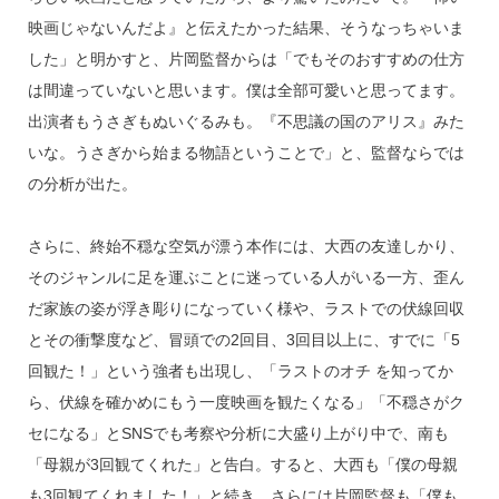
映画じゃないんだよ』と伝えたかった結果、そうなっちゃいま
した」と明かすと、片岡監督からは「でもそのおすすめの仕方
は間違っていないと思います。僕は全部可愛いと思ってます。
出演者もうさぎもぬいぐるみも。『不思議の国のアリス』みた
いな。うさぎから始まる物語ということで」と、監督ならでは
の分析が出た。
さらに、終始不穏な空気が漂う本作には、大西の友達しかり、
そのジャンルに足を運ぶことに迷っている人がいる一方、歪ん
だ家族の姿が浮き彫りになっていく様や、ラストでの伏線回収
とその衝撃度など、冒頭での2回目、3回目以上に、すでに「5
回観た！」という強者も出現し、「ラストのオチ を知ってか
ら、伏線を確かめにもう一度映画を観たくなる」「不穏さがク
セになる」とSNSでも考察や分析に大盛り上がり中で、南も
「母親が3回観てくれた」と告白。すると、大西も「僕の母親
も3回観てくれました！」と続き、さらには片岡監督も「僕も