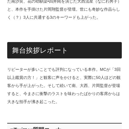
o
た南沙良、花の幼馴染•四井純を演じた大西流星（なにわ男子）
k
と、本作を手掛けた片岡翔監督が登壇。世にも奇妙な作品らし
く（？）3人に共通する3のキーワードも上がった。
舞台挨拶レポート
リピーターが多いことでも評判になっている本作。MCが「3回
以上鑑賞の方！」と観客に声をかけると、実際に50人ほどの観
客から手が上がった。そして続いて南、大西、片岡監督が登場
すると、今まさに衝撃のラストを味わったばかりの客席からは
大きな拍手が沸き起こった。