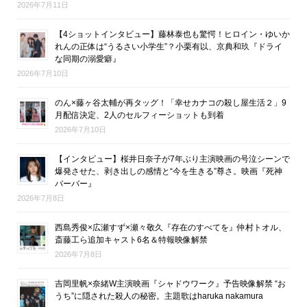
2026年7月11日
【4ショットインタビュー】藤林泰也も驚愕！ヒロイン・ゆいか
れんの正体は“うるさい小学生”？小栗有以、京典和玖『ドライ
な同期の溺愛癖』
2026年7月10日
のん×藤ヶ谷太輔が再タッグ！「幸せカナコの殺し屋生活２」9
月配信決定、2人のセルフィーショットも到着
2026年7月10日
【インタビュー】桜井日奈子が7年ぶり主演映画の号泣シーンで
爆発させた、剥き出しの感情と“今を生きる”尊さ。映画『死神
バーバー』
2026年7月8日
西島秀俊×広瀬すず×瀬々敬久『存在のすべてを』仲村トオル、
斎藤工ら追加キャスト6名＆特報映像解禁
2026年7月8日
吉岡里帆×奈緒W主演映画『シャドウワーク』予告映像解禁 “お
うち”に隠された殺人の秘密。主題歌はharuka nakamura