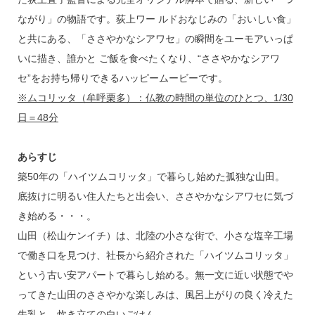
ながり」の物語です。荻上ワー ルドおなじみの「おいしい食」
と共にある、「ささやかなシアワセ」の瞬間をユーモアいっぱ
いに描き、誰かと ご飯を食べたくなり、“ささやかなシアワ
セ”をお持ち帰りできるハッピームービーです。
※ムコリッタ（牟呼栗多）：仏教の時間の単位のひとつ、1/30
日＝48分
あらすじ
築50年の「ハイツムコリッタ」で暮らし始めた孤独な山田。
底抜けに明るい住人たちと出会い、ささやかなシアワセに気づ
き始める・・・。
山田（松山ケンイチ）は、北陸の小さな街で、小さな塩辛工場
で働き口を見つけ、社長から紹介された「ハイツムコリッタ」
という古い安アパートで暮らし始める。無一文に近い状態でや
ってきた山田のささやかな楽しみは、風呂上がりの良く冷えた
牛乳と、炊き立ての白いごはん。