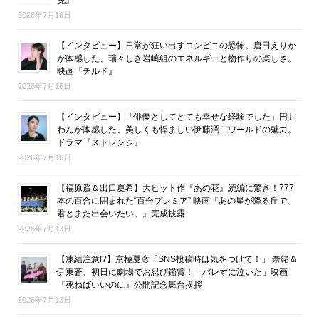
免』
2026年7月16日
【インタビュー】日常が狂い出すコンビニの恐怖。唐田えりか
が体感した、瑞々しき岩崎組のエネルギーと物作りの楽しさ。
映画『チルド』
2026年7月16日
【インタビュー】「俳優としてとても幸せな経験でした」円井
わんが体感した、美しくも悍ましい伊藤潤二ワールドの魅力。
ドラマ『ストレンジ』
2026年7月16日
【福原遥＆出口夏希】大ヒット作『あの花』続編に驚き！777
本の百合に囲まれた“百合プレミア” 映画『あの星が降る丘で、
君とまた出会いたい。』完成披露
2026年7月13日
【凍結注意!?】京極夏彦「SNS投稿時は気をつけて！」 奈緒＆
伊東蒼、初日に劇場でお忍び鑑賞！「バレずに泣いた」映画
『死ねばいいのに』公開記念舞台挨拶
2026年7月13日