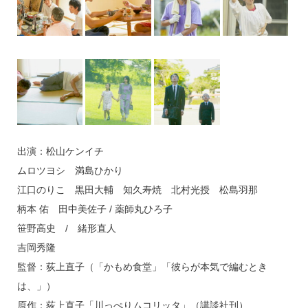
出演：松山ケンイチ
ムロツヨシ 満島ひかり
江口のりこ 黒田大輔 知久寿焼 北村光授 松島羽那
柄本 佑 田中美佐子 / 薬師丸ひろ子
笹野高史 / 緒形直人
吉岡秀隆
監督：荻上直子（「かもめ食堂」「彼らが本気で編むとき
は、」）
原作：荻上直子「川っぺりムコリッタ」（講談社刊）