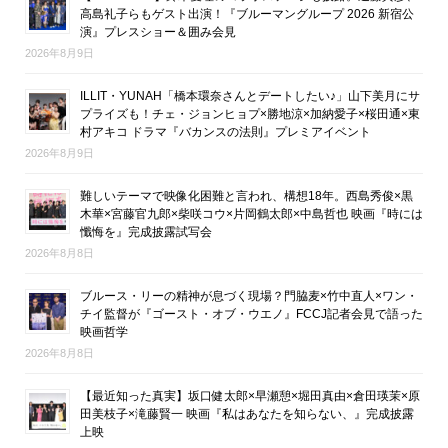
高島礼子らもゲスト出演！『ブルーマングループ 2026 新宿公
演』プレスショー＆囲み会見
2026年8月9日
ILLIT・YUNAH「橋本環奈さんとデートしたい♪」山下美月にサ
プライズも！チェ・ジョンヒョプ×勝地涼×加納愛子×桜田通×東
村アキコ ドラマ『バカンスの法則』プレミアイベント
2026年8月9日
難しいテーマで映像化困難と言われ、構想18年。西島秀俊×黒
木華×宮藤官九郎×柴咲コウ×片岡鶴太郎×中島哲也 映画『時には
懺悔を』完成披露試写会
2026年8月8日
ブルース・リーの精神が息づく現場？門脇麦×竹中直人×ワン・
チイ監督が『ゴースト・オブ・ウエノ』FCCJ記者会見で語った
映画哲学
2026年8月8日
【最近知った真実】坂口健太郎×早瀬憩×堀田真由×倉田瑛茉×原
田美枝子×滝藤賢一 映画『私はあなたを知らない、』完成披露
上映