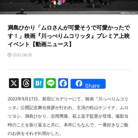
満島ひかり「ムロさんが可愛そうで可愛かったで
す！」映画『川っぺりムコリッタ』プレミア上映
イベント【動画ニュース】
2022.09.25
X
T
H
Li
F
Share
hr
at
n
a
2022年9月17日、新宿ピカデリーにて、映画『川っぺりムコリ
e
e
e
c
ッタ』公開記念舞台挨拶が行われ、主演の松山ケンイチ、ムロ
a
n
e
ツヨシ、満島ひかり、吉岡秀隆、荻上直子監督が登壇。撮影当
d
a
b
時のことを振り返ると共に、本作にちなんで、一番好きなご飯
s
o
のお供をそれぞれ明かした。