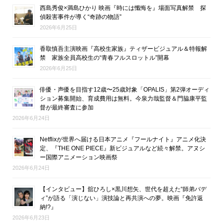
西島秀俊×満島ひかり 映画『時には懺悔を』場面写真解禁 探
偵殺害事件が導く“奇跡の物語”
2026年6月25日
香取慎吾主演映画『高校生家族』ティザービジュアル＆特報解
禁 家族全員高校生の“青春フルスロットル”開幕
2026年6月25日
俳優・声優を目指す12歳〜25歳対象「OPALIS」第2弾オーディ
ション募集開始、育成費用は無料。今泉力哉監督＆門脇康平監
督が最終審査に参加
2026年6月24日
Netflixが世界へ届ける日本アニメ『フールナイト』アニメ化決
定、『THE ONE PIECE』新ビジュアルなど続々解禁。アヌシ
ー国際アニメーション映画祭
2026年6月24日
【インタビュー】舘ひろし×黒川想矢、世代を超えた“師弟バデ
ィ”が語る「演じない」演技論と再共演への夢。映画『免許返
納!?』
2026年6月23日