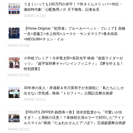
うまくいっても100万円の赤字！？侍タイムスリッパー外伝・
連続時代劇「心配無用ノ介 天下御免」記者会見
2026年7月22日
【Prime Original『犯罪者』ブルーカーペット・プレミア】高橋
一生×斎藤工×水上恒司×ユースケ・サンタマリア×青木崇高
×MEGUMI×チョン・イル
2026年7月22日
小学校プレミア！今井竜太郎×長田光平 映画『仮面ライダーゼ
ッツ』『超宇宙刑事ギャバンインフィニティ』【夢を叶える！
特別授業】
2026年7月21日
30年来の友人・井浦新＆市川実和子が夫婦役に「私たちにしか
出せない空気感」映画『トロフィー』公開記念舞台挨拶
2026年7月21日
【FRUITS ZIPPER 鎮西寿々歌】清水崇監督から「可愛いが出
すぎ！」と異例の注意！？単独初主演ホラーで封印した“アイド
ルスマイル” 映画『だぁれかさんとアソぼ？』完成披露舞台挨拶
2026年7月21日