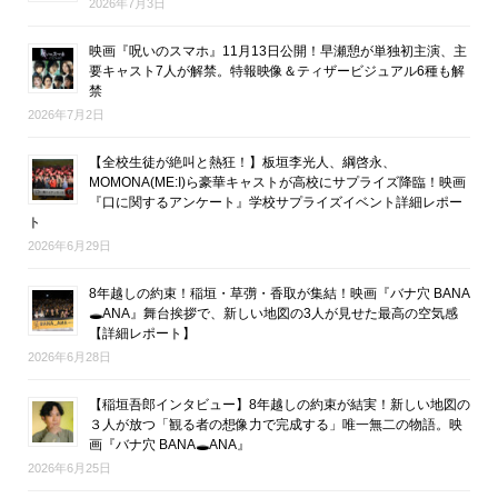
2026年7月3日
映画『呪いのスマホ』11月13日公開！早瀬憩が単独初主演、主
要キャスト7人が解禁。特報映像＆ティザービジュアル6種も解
禁
2026年7月2日
【全校生徒が絶叫と熱狂！】板垣李光人、綱啓永、
MOMONA(ME:I)ら豪華キャストが高校にサプライズ降臨！映画
『口に関するアンケート』学校サプライズイベント詳細レポー
ト
2026年6月29日
8年越しの約束！稲垣・草彅・香取が集結！映画『バナ穴 BANA
🕳ANA』舞台挨拶で、新しい地図の3人が見せた最高の空気感
【詳細レポート】
2026年6月28日
【稲垣吾郎インタビュー】8年越しの約束が結実！新しい地図の
３人が放つ「観る者の想像力で完成する」唯一無二の物語。映
画『バナ穴 BANA🕳ANA』
2026年6月25日