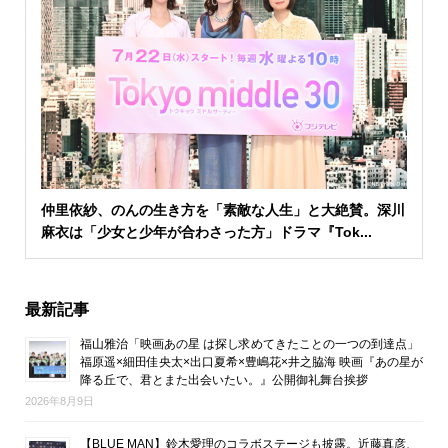
仲里依紗、のんの生き方を「素敵な人生」と大絶賛。深川
麻衣は「少女と少年が合わさった方」ドラマ『Tok...
最新記事
福山雅治「映画あの星 は探し求めてきたことの一つの到達点」
福原遥×細田佳央太×出口夏希×豊嶋花×井之脇海 映画『あの星が
降る丘で、君とまた出会いたい。』公開御礼舞台挨拶
2026年8月9日
【BLUE MAN】鈴木愛理のコラボステージも披露。近藤真彦、