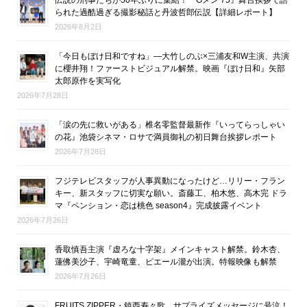
伝説の刑事たちが50年ぶりに集結！『Gメン’75』舞台挨拶で語
られた過酷過ぎる撮影秘話と丹波哲郎伝説【詳細レポート】
2026年8月2日
「今日もぼけ日和ですね」―大竹しのぶ×三浦友和W主演、共演
に櫻井翔！ファーストビジュアル解禁。映画『ぼけ日和』矢部
太郎原作を実写化
2026年7月28日
「涙の先に救いがある」椎名零監督最新作『いってらっしゃい
の花』池袋シネマ・ロサで満員御礼の初日舞台挨拶レポート
2026年7月28日
フジテレビスタッフが人事異動になったけど…リリー・フラン
キー、新スタッフに切実な願い。斎藤工、柏木悠、高木完 ドラ
マ『ペンション・恋は桃色 season4』完成披露イベント
2026年7月26日
香取慎吾主演『虚ろな十字架』メインキャスト解禁。鈴木杏、
蓮佛美沙子、宇崎竜童、ピエール瀧が出演。特報映像も解禁
2026年7月26日
FRUITS ZIPPER・鎮西寿々歌、サプライズメッセージに号泣！