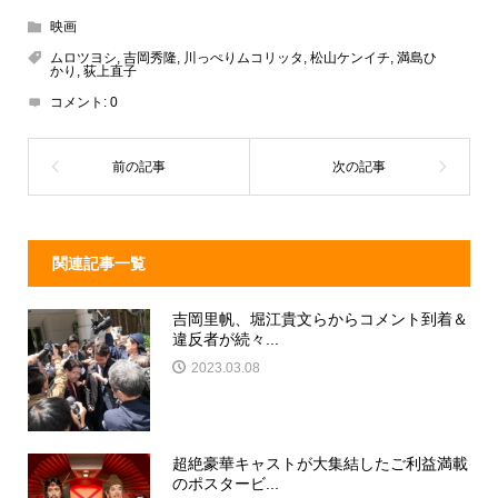
e
e
e
c
映画
a
n
e
ムロツヨシ
,
吉岡秀隆
,
川っぺりムコリッタ
,
松山ケンイチ
,
満島ひ
かり
,
荻上直子
d
a
b
コメント:
0
s
o
o
k
関連記事一覧
吉岡里帆、堀江貴文らからコメント到着＆
違反者が続々...
2023.03.08
超絶豪華キャストが大集結したご利益満載
のポスタービ...