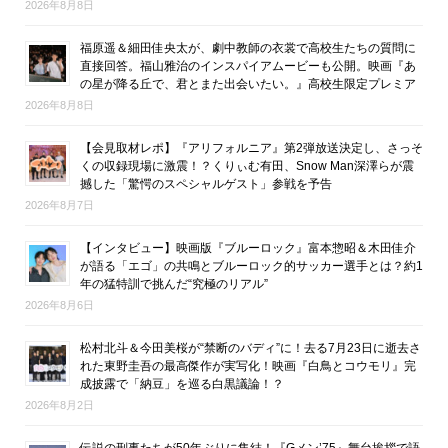
2026年8月8日
福原遥＆細田佳央太が、劇中教師の衣裳で高校生たちの質問に
直接回答。福山雅治のインスパイアムービーも公開。映画『あ
の星が降る丘で、君とまた出会いたい。』高校生限定プレミア
2026年8月8日
【会見取材レポ】『アリフォルニア』第2弾放送決定し、さっそ
くの収録現場に激震！？くりぃむ有田、Snow Man深澤らが震
撼した「驚愕のスペシャルゲスト」参戦を予告
2026年8月7日
【インタビュー】映画版『ブルーロック』富本惣昭＆木田佳介
が語る「エゴ」の共鳴とブルーロック的サッカー選手とは？約1
年の猛特訓で挑んだ“究極のリアル”
2026年8月6日
松村北斗＆今田美桜が“禁断のバディ”に！去る7月23日に逝去さ
れた東野圭吾の最高傑作が実写化！映画『白鳥とコウモリ』完
成披露で「納豆」を巡る白黒議論！？
2026年8月2日