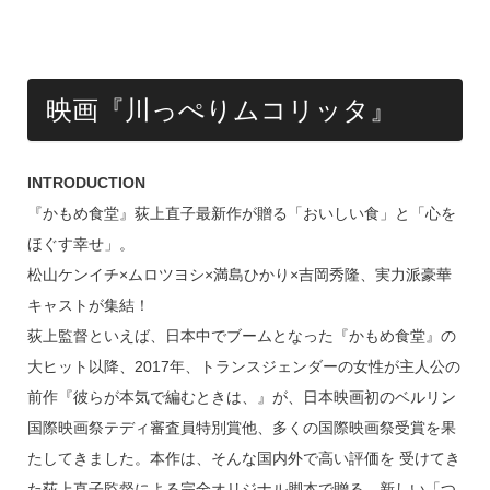
映画『川っぺりムコリッタ』
INTRODUCTION
『かもめ食堂』荻上直子最新作が贈る「おいしい食」と「心を
ほぐす幸せ」。
松山ケンイチ×ムロツヨシ×満島ひかり×吉岡秀隆、実力派豪華
キャストが集結！
荻上監督といえば、日本中でブームとなった『かもめ食堂』の
大ヒット以降、2017年、トランスジェンダーの女性が主人公の
前作『彼らが本気で編むときは、』が、日本映画初のベルリン
国際映画祭テディ審査員特別賞他、多くの国際映画祭受賞を果
たしてきました。本作は、そんな国内外で高い評価を 受けてき
た荻上直子監督による完全オリジナル脚本で贈る、新しい「つ