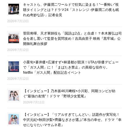
キャストら、伊藤潤二ワールドで狂気に染まる！“一番怖い”視
聴タイミングとは？ドラマ24「ストレンジ -伊藤潤二の夜も眠
れぬ奇妙な話-」記者会見
2026年7月13日
菅田将暉、天才軍師役も「国語は2点」と自虐！？本木雅弘は司
会を差し置いて監督を質問攻め！吉高由里子 映画『黒牢城』公
開御礼舞台挨拶
2026年7月12日
小栗旬×蒼井優×広瀬すず×林遣都が競演！UTAが俳優デビュー
で「ガス人間」に！「まばたき禁止」の異様な役作り。
Netflix「ガス人間」配信記念イベント
2026年7月12日
【インタビュー】乃木坂46川﨑桜×小川彩、同期コンビが紡
ぐ“最強の友情”！ドラマ『野球少女鷲尾』
2026年7月11日
【インタビュー】「リアルすぎてしんどい」話題作が実写化！
中沢元紀×秋田汐梨×齊藤なぎさが選ぶ“本当の幸せ。ドラマ『幸
せになりたいマサムネ君』