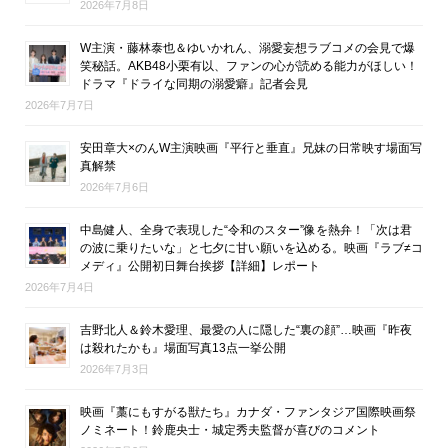
2026年7月8日
W主演・藤林泰也＆ゆいかれん、溺愛妄想ラブコメの会見で爆
笑秘話。AKB48小栗有以、ファンの心が読める能力がほしい！
ドラマ『ドライな同期の溺愛癖』記者会見
2026年7月7日
安田章大×のんW主演映画『平行と垂直』兄妹の日常映す場面写
真解禁
2026年7月6日
中島健人、全身で表現した“令和のスター”像を熱弁！「次は君
の波に乗りたいな」と七夕に甘い願いを込める。映画『ラブ≠コ
メディ』公開初日舞台挨拶【詳細】レポート
2026年7月4日
吉野北人＆鈴木愛理、最愛の人に隠した“裏の顔”…映画『昨夜
は殺れたかも』場面写真13点一挙公開
2026年7月3日
映画『藁にもすがる獣たち』カナダ・ファンタジア国際映画祭
ノミネート！鈴鹿央士・城定秀夫監督が喜びのコメント