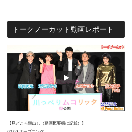
o
k
トークノーカット動画レポート
【見どころ頭出し（動画概要欄に記載）】
00:00 オープニング