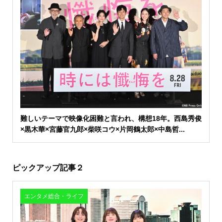
難しいテーマで映像化困難と言われ、構想18年。西島秀俊
×黒木華×宮藤官九郎×柴咲コウ×片岡鶴太郎×中島哲...
ピックアップ記事２
エンタメ総合・ライフ