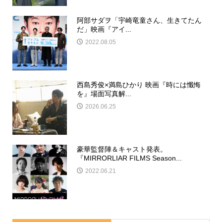
阿部サダヲ「宇崎竜童さん、生きてたん
だ」映画『アイ...
2022.08.05
西島秀俊×満島ひかり 映画『時には懺悔
を』場面写真解...
2026.06.25
豪華監督陣＆キャスト発表。
『MIRRORLIAR FILMS Season...
2022.06.21