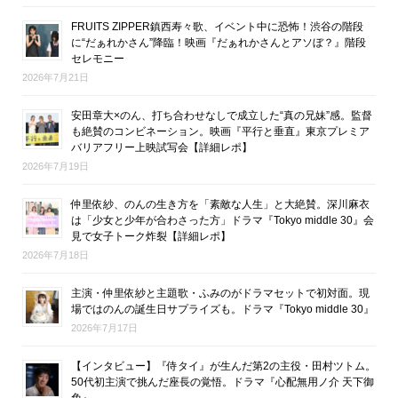
FRUITS ZIPPER鎮西寿々歌、イベント中に恐怖！渋谷の階段
に“だぁれかさん”降臨！映画『だぁれかさんとアソぼ？』階段
セレモニー
2026年7月21日
安田章大×のん、打ち合わせなしで成立した“真の兄妹”感。監督
も絶賛のコンビネーション。映画『平行と垂直』東京プレミア
バリアフリー上映試写会【詳細レポ】
2026年7月19日
仲里依紗、のんの生き方を「素敵な人生」と大絶賛。深川麻衣
は「少女と少年が合わさった方」ドラマ『Tokyo middle 30』会
見で女子トーク炸裂【詳細レポ】
2026年7月18日
主演・仲里依紗と主題歌・ふみのがドラマセットで初対面。現
場ではのんの誕生日サプライズも。ドラマ『Tokyo middle 30』
2026年7月17日
【インタビュー】『侍タイ』が生んだ第2の主役・田村ツトム。
50代初主演で挑んだ座長の覚悟。ドラマ『心配無用ノ介 天下御