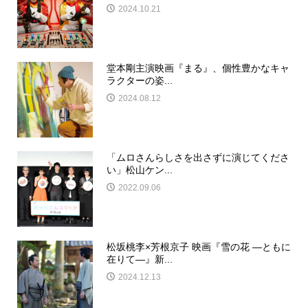
2024.10.21
堂本剛主演映画『まる』、個性豊かなキャ
ラクターの姿...
2024.08.12
「ムロさんらしさを出さずに演じてくださ
い」松山ケン...
2022.09.06
松坂桃李×芳根京子 映画『雪の花 ―ともに
在りて―』新...
2024.12.13