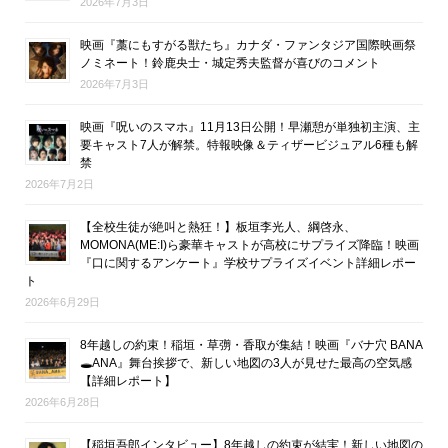
2026年7月3日
映画『藁にもすがる獣たち』カナダ・ファンタジア国際映画祭
ノミネート！鈴鹿央士・城定秀夫監督が喜びのコメント
2026年7月3日
映画『呪いのスマホ』11月13日公開！早瀬憩が単独初主演、主
要キャスト7人が解禁。特報映像＆ティザービジュアル6種も解
禁
2026年7月2日
【全校生徒が絶叫と熱狂！】板垣李光人、綱啓永、
MOMONA(ME:I)ら豪華キャストが高校にサプライズ降臨！映画
『口に関するアンケート』学校サプライズイベント詳細レポー
ト
2026年6月29日
8年越しの約束！稲垣・草彅・香取が集結！映画『バナ穴 BANA
🕳ANA』舞台挨拶で、新しい地図の3人が見せた最高の空気感
【詳細レポート】
2026年6月28日
【稲垣吾郎インタビュー】8年越しの約束が結実！新しい地図の