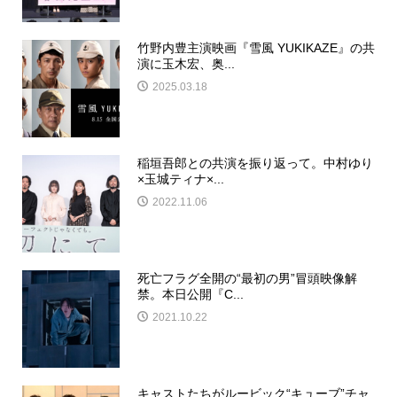
竹野内豊主演映画『雪風 YUKIKAZE』の共
演に玉木宏、奥...
2025.03.18
稲垣吾郎との共演を振り返って。中村ゆり
×玉城ティナ×...
2022.11.06
死亡フラグ全開の“最初の男”冒頭映像解
禁。本日公開『C...
2021.10.22
キャストたちがルービック“キューブ”チャ