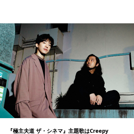
『極主夫道 ザ・シネマ』主題歌はCreepy