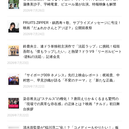
蓮佛美沙子、宇崎竜童、ピエール瀧が出演。特報映像も解禁
2026年7月26日
FRUITS ZIPPER・鎮西寿々歌、サプライズメッセージに号泣！
映画『だぁれかさんとアソぼ？』公開前夜祭
2026年7月24日
鈴鹿央士、連ドラ単独初主演作で「法廷ラップ」に挑戦！稲垣
吾郎も「僕もラップしたい」と熱望？ドラマ9「リーガルビート
-逆転の法廷-」記者会見
2026年7月23日
『サイボーグ009 ネメシス』先行上映会レポート：梶裕貴、中
村悠一、早見沙織が語る「不変のテーマ」と「新たな正義」
2026年7月22日
染谷将太は“ステルス”の権化！？唐田えりか＆くるまも驚愕の
「現場での異常な存在感」の正体とは？映画『チルド』初日舞
台挨拶
2026年7月22日
清水崇監督が“稲川淳二”化！？「コメディーもやりたい！」板