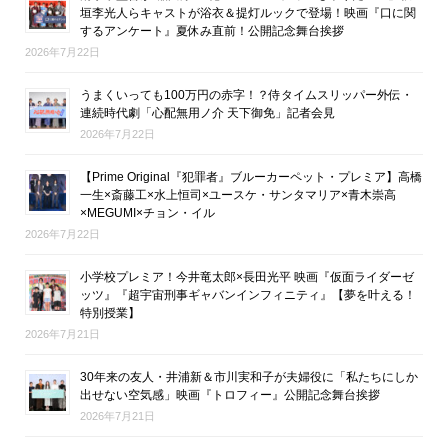
垣李光人らキャストが浴衣＆提灯ルックで登場！映画『口に関
するアンケート』夏休み直前！公開記念舞台挨拶
2026年7月22日
うまくいっても100万円の赤字！？侍タイムスリッパー外伝・
連続時代劇「心配無用ノ介 天下御免」記者会見
2026年7月22日
【Prime Original『犯罪者』ブルーカーペット・プレミア】高橋
一生×斎藤工×水上恒司×ユースケ・サンタマリア×青木崇高
×MEGUMI×チョン・イル
2026年7月22日
小学校プレミア！今井竜太郎×長田光平 映画『仮面ライダーゼ
ッツ』『超宇宙刑事ギャバンインフィニティ』【夢を叶える！
特別授業】
2026年7月21日
30年来の友人・井浦新＆市川実和子が夫婦役に「私たちにしか
出せない空気感」映画『トロフィー』公開記念舞台挨拶
2026年7月21日