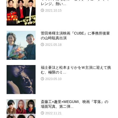
レンジ。熱い...
2021.10.15
菅田将暉主演映画『CUBE』に事務所後輩
の山時聡真出演
2021.05.18
福士蒼汰と松本まりかをＷ主演に迎えて挑
む、極限のミ...
2023.05.10
斎藤工×趣里×MEGUMI、映画『零落』の
場面写真、第二弾...
2022.11.21