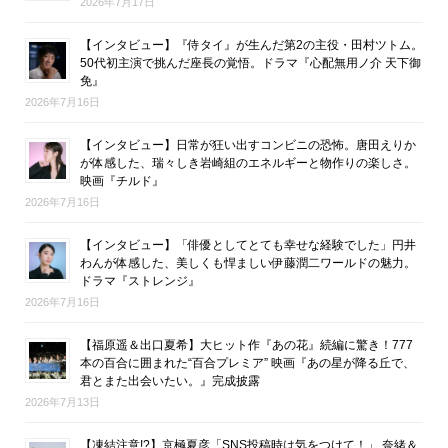
2026年7月17日
【インタビュー】『侍タイ』が生んだ第2の主役・田村ツトム。
50代初主演で挑んだ座長の覚悟。ドラマ『心配無用ノ介 天下御
免』
2026年7月16日
【インタビュー】日常が狂い出すコンビニの恐怖。唐田えりか
が体感した、瑞々しき岩崎組のエネルギーと物作りの楽しさ。
映画『チルド』
2026年7月16日
【インタビュー】「俳優としてとても幸せな経験でした」円井
わんが体感した、美しくも悍ましい伊藤潤二ワールドの魅力。
ドラマ『ストレンジ』
2026年7月16日
【福原遥＆出口夏希】大ヒット作『あの花』続編に驚き！777
本の百合に囲まれた“百合プレミア” 映画『あの星が降る丘で、
君とまた出会いたい。』完成披露
2026年7月13日
【凍結注意!?】京極夏彦「SNS投稿時は気をつけて！」 奈緒＆