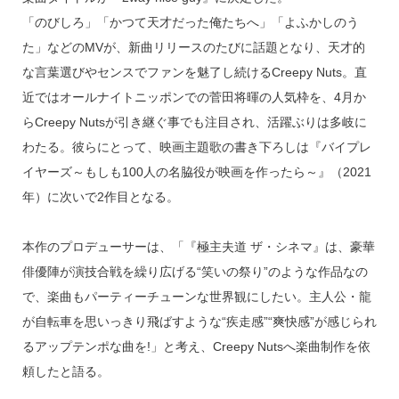
「のびしろ」「かつて天才だった俺たちへ」「よふかしのう
た」などのMVが、新曲リリースのたびに話題となり、天才的
な言葉選びやセンスでファンを魅了し続けるCreepy Nuts。直
近ではオールナイトニッポンでの菅田将暉の人気枠を、4月か
らCreepy Nutsが引き継ぐ事でも注目され、活躍ぶりは多岐に
わたる。彼らにとって、映画主題歌の書き下ろしは『バイプレ
イヤーズ～もしも100人の名脇役が映画を作ったら～』（2021
年）に次いで2作目となる。
本作のプロデューサーは、「『極主夫道 ザ・シネマ』は、豪華
俳優陣が演技合戦を繰り広げる“笑いの祭り”のような作品なの
で、楽曲もパーティーチューンな世界観にしたい。主人公・龍
が自転車を思いっきり飛ばすような“疾走感”“爽快感”が感じられ
るアップテンポな曲を!」と考え、Creepy Nutsへ楽曲制作を依
頼したと語る。