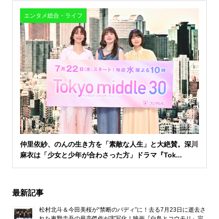
エンタメ総合・ライフ
仲里依紗、のんの生き方を「素敵な人生」と大絶賛。深川
麻衣は「少女と少年が合わさった方」ドラマ『Tok...
最新記事
松村北斗＆今田美桜が“禁断のバディ”に！去る7月23日に逝去さ
れた東野圭吾の最高傑作が実写化！映画『白鳥とコウモリ』完