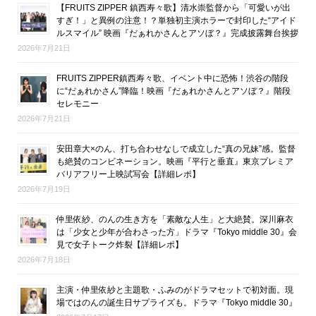
【FRUITS ZIPPER 鎮西寿々歌】清水崇監督から「可愛いが出
すぎ！」と異例の注意！？単独初主演ホラーで封印した“アイド
ルスマイル” 映画『だぁれかさんとアソぼ？』完成披露舞台挨拶
2026年7月21日
FRUITS ZIPPER鎮西寿々歌、イベント中に恐怖！渋谷の階段
に“だぁれかさん”降臨！映画『だぁれかさんとアソぼ？』階段
セレモニー
2026年7月21日
安田章大×のん、打ち合わせなしで成立した“真の兄妹”感。監督
も絶賛のコンビネーション。映画『平行と垂直』東京プレミア
バリアフリー上映試写会【詳細レポ】
2026年7月19日
仲里依紗、のんの生き方を「素敵な人生」と大絶賛。深川麻衣
は「少女と少年が合わさった方」ドラマ『Tokyo middle 30』会
見で女子トーク炸裂【詳細レポ】
2026年7月18日
主演・仲里依紗と主題歌・ふみのがドラマセットで初対面。現
場ではのんの誕生日サプライズも。ドラマ『Tokyo middle 30』