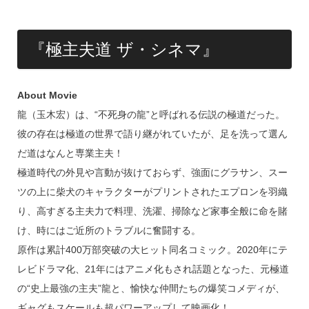
『極主夫道 ザ・シネマ』
About Movie
龍（玉木宏）は、“不死身の龍”と呼ばれる伝説の極道だった。
彼の存在は極道の世界で語り継がれていたが、足を洗って選ん
だ道はなんと専業主夫！
極道時代の外見や言動が抜けておらず、強面にグラサン、スー
ツの上に柴犬のキャラクターがプリントされたエプロンを羽織
り、高すぎる主夫力で料理、洗濯、掃除など家事全般に命を賭
け、時にはご近所のトラブルに奮闘する。
原作は累計400万部突破の大ヒット同名コミック。2020年にテ
レビドラマ化、21年にはアニメ化もされ話題となった、元極道
の“史上最強の主夫”龍と、愉快な仲間たちの爆笑コメディが、
ギャグもスケールも超パワーアップして映画化！