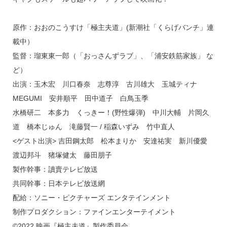
原作：おおのこうすけ「極主夫道」(新潮社「くらげバンチ」連
載中）
監督：瑠東東一郎（「おっさんずラブ」、「浦安鉄筋家族」 な
ど）
出演：玉木宏 川口春奈 志尊淳 古川雄大 玉城ティナ
MEGUMI 安井順平 田中道子 白鳥玉季
水橋研二 本多力 くっきー！(野性爆弾) 中川大輔 片岡久
道 橋本じゅん 滝藤賢一 / 稲森いずみ 竹中直人
<ゲスト出演> 吉田鋼太郎 松本まりか 安達祐実 新川優愛
渡辺邦斗 猪塚健太 藤田朋子
製作幹事：讀賣テレビ放送
共同幹事：日本テレビ放送網
配給：ソニー・ピクチャーズ エンタテインメント
制作プロダクション：ファインエンターテイメント
©2022 映画『極主夫道』製作委員会