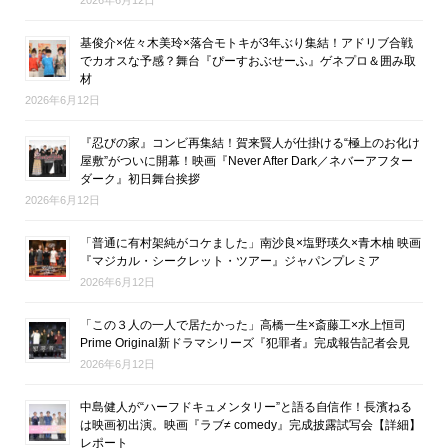
基俊介×佐々木美玲×落合モトキが3年ぶり集結！アドリブ合戦
でカオスな予感？舞台『ぴーすおぶせーふ』ゲネプロ＆囲み取
材
2026年6月12日
『忍びの家』コンビ再集結！賀来賢人が仕掛ける“極上のお化け
屋敷”がついに開幕！映画『Never After Dark／ネバーアフター
ダーク』初日舞台挨拶
2026年6月12日
「普通に有村架純がコケました」南沙良×塩野瑛久×青木柚 映画
『マジカル・シークレット・ツアー』ジャパンプレミア
2026年6月12日
「この３人の一人で居たかった」高橋一生×斎藤工×水上恒司
Prime Original新ドラマシリーズ『犯罪者』完成報告記者会見
2026年6月12日
中島健人が“ハーフドキュメンタリー”と語る自信作！長濱ねる
は映画初出演。映画『ラブ≠ comedy』完成披露試写会【詳細】
レポート