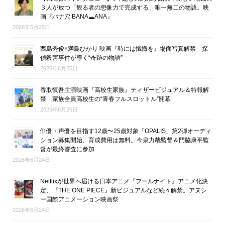
３人が放つ「観る者の想像力で完成する」唯一無二の物語。映
画『バナ穴 BANA🕳ANA』
2026年6月25日
西島秀俊×満島ひかり 映画『時には懺悔を』場面写真解禁 探
偵殺害事件が導く“奇跡の物語”
2026年6月25日
香取慎吾主演映画『高校生家族』ティザービジュアル＆特報解
禁 家族全員高校生の“青春フルスロットル”開幕
2026年6月25日
俳優・声優を目指す12歳〜25歳対象「OPALIS」第2弾オーディ
ション募集開始、育成費用は無料。今泉力哉監督＆門脇康平監
督が最終審査に参加
2026年6月24日
Netflixが世界へ届ける日本アニメ『フールナイト』アニメ化決
定、『THE ONE PIECE』新ビジュアルなど続々解禁。アヌシ
ー国際アニメーション映画祭
2026年6月24日