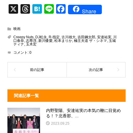
X
T
H
Li
F
Share
hr
at
n
a
e
e
e
c
映画
a
n
e
Creepy Nuts
,
DJ松永
,
R-指定
,
古川雄大
,
吉田鋼太郎
,
安達祐実
,
川
口春奈
,
志尊淳
,
新川優愛
,
松本まりか
,
極主夫道 ザ・シネマ
,
玉城
d
a
b
ティナ
,
玉木宏
コメント:
0
s
o
o
k
関連記事一覧
内野聖陽、安達祐実の本気の鞭に目覚め
る！？北香那、...
2023.09.25