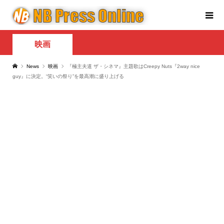
映画
News
映画
『極主夫道 ザ・シネマ』主題歌はCreepy Nuts『2way nice
guy』に決定。“笑いの祭り”を最高潮に盛り上げる