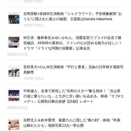
2026年7月8日
吉岡里帆×奈緒W主演映画『シャドウワーク』予告映像解禁 “お
うち”に隠された殺人の秘密。主題歌はharuka nakamura
2026年7月8日
W主演・藤林泰也＆ゆいかれん、溺愛妄想ラブコメの会見で爆
笑秘話。AKB48小栗有以、ファンの心が読める能力がほしい！
ドラマ『ドライな同期の溺愛癖』記者会見
2026年7月7日
安田章大×のんW主演映画『平行と垂直』兄妹の日常映す場面写
真解禁
2026年7月6日
中島健人、全身で表現した“令和のスター”像を熱弁！「次は君
の波に乗りたいな」と七夕に甘い願いを込める。映画『ラブ≠コ
メディ』公開初日舞台挨拶【詳細】レポート
2026年7月4日
吉野北人＆鈴木愛理、最愛の人に隠した“裏の顔”…映画『昨夜
は殺れたかも』場面写真13点一挙公開