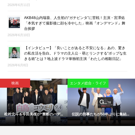
2026年6月11日
AKB48山内瑞葵、人生初の“ガチビンタ”に苦戦！主演・宮澤佑
「本気すぎて撮影後に顔を冷やした」映画『オンデマンド』舞
台挨拶
2026年6月10日
【インタビュー】「良いことがあると不安になる」あの、驚き
の私生活を告白。ドラマの主人公・萌とリンクする“ポップな生
きる術”とは？地上波ドラマ単独初主演「わたしの相殺日記」
2026年6月8日
映画
映画
「今日もぼけ日和ですね」―大竹
「涙の先に救いがある」椎名零監...
し...