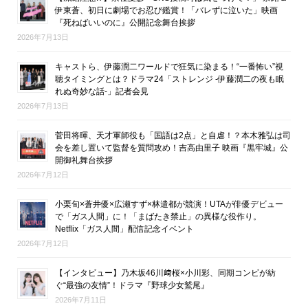
伊東蒼、初日に劇場でお忍び鑑賞！「バレずに泣いた」映画
『死ねばいいのに』公開記念舞台挨拶
2026年7月13日
キャストら、伊藤潤二ワールドで狂気に染まる！“一番怖い”視
聴タイミングとは？ドラマ24「ストレンジ -伊藤潤二の夜も眠
れぬ奇妙な話-」記者会見
2026年7月13日
菅田将暉、天才軍師役も「国語は2点」と自虐！？本木雅弘は司
会を差し置いて監督を質問攻め！吉高由里子 映画『黒牢城』公
開御礼舞台挨拶
2026年7月12日
小栗旬×蒼井優×広瀬すず×林遣都が競演！UTAが俳優デビュー
で「ガス人間」に！「まばたき禁止」の異様な役作り。
Netflix「ガス人間」配信記念イベント
2026年7月12日
【インタビュー】乃木坂46川﨑桜×小川彩、同期コンビが紡
ぐ“最強の友情”！ドラマ『野球少女鷲尾』
2026年7月11日