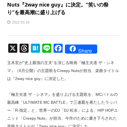
Nuts『2way nice guy』に決定。“笑いの祭
り”を最高潮に盛り上げる
2022.03.18
X
T
H
Li
F
Share
hr
at
n
a
玉木宏が“史上最強の主夫”を演じる映画『極主夫道 ザ・シネ
e
e
e
c
マ』（6月公開）の主題歌をCreepy Nutsが担当、楽曲タイトル
a
n
e
は『2way nice guy』に決定した。
d
a
b
s
o
『極主夫道 ザ・シネマ』を盛り上げる主題歌を、MCバトルの
o
最高峰「ULTIMATE MC BATTLE」で三連覇を果たしたラッパ
k
ー「R-指定」と、世界一のDJ「DJ 松永」による、HIP HOPユ
ニット「Creepy Nuts」が担当、今作のために書き下ろされた
楽曲タイトルが『2way nice guy』に決定した。