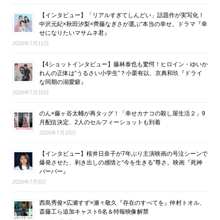
【インタビュー】「リアルすぎてしんどい」話題作が実写化！
中沢元紀×秋田汐梨×齊藤なぎさが選ぶ“本当の幸せ。ドラマ『幸
せになりたいマサムネ君』
2026年7月11日
【4ショットインタビュー】藤林泰也も驚愕！ヒロイン・ゆいか
れんの正体は“うるさい小学生”？小栗有以、京典和玖『ドライ
な同期の溺愛癖』
2026年7月10日
のん×藤ヶ谷太輔が再タッグ！「幸せカナコの殺し屋生活２」9
月配信決定、2人のセルフィーショットも到着
2026年7月10日
【インタビュー】桜井日奈子が7年ぶり主演映画の号泣シーンで
爆発させた、剥き出しの感情と“今を生きる”尊さ。映画『死神
バーバー』
2026年7月8日
西島秀俊×広瀬すず×瀬々敬久『存在のすべてを』仲村トオル、
斎藤工ら追加キャスト6名＆特報映像解禁