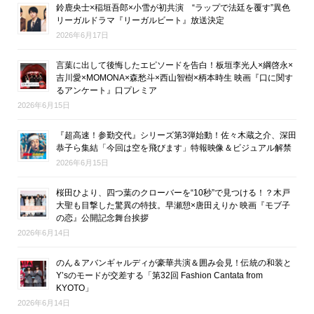
鈴鹿央士×稲垣吾郎×小雪が初共演 “ラップで法廷を覆す”異色
リーガルドラマ『リーガルビート』放送決定
2026年6月17日
言葉に出して後悔したエピソードを告白！板垣李光人×綱啓永×
吉川愛×MOMONA×森愁斗×西山智樹×柄本時生 映画『口に関す
るアンケート』口プレミア
2026年6月15日
『超高速！参勤交代』シリーズ第3弾始動！佐々木蔵之介、深田
恭子ら集結「今回は空を飛びます」特報映像＆ビジュアル解禁
2026年6月15日
桜田ひより、四つ葉のクローバーを“10秒”で見つける！？木戸
大聖も目撃した驚異の特技。早瀬憩×唐田えりか 映画『モブ子
の恋』公開記念舞台挨拶
2026年6月14日
のん＆アバンギャルディが豪華共演＆囲み会見！伝統の和装と
Y’sのモードが交差する「第32回 Fashion Cantata from
KYOTO」
2026年6月14日