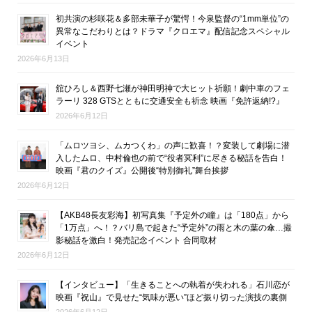
初共演の杉咲花＆多部未華子が驚愕！今泉監督の“1mm単位”の
異常なこだわりとは？ドラマ『クロエマ』配信記念スペシャル
イベント
2026年6月13日
舘ひろし＆西野七瀬が神田明神で大ヒット祈願！劇中車のフェ
ラーリ 328 GTSとともに交通安全も祈念 映画『免許返納!?』
2026年6月12日
「ムロツヨシ、ムカつくわ」の声に歓喜！？変装して劇場に潜
入したムロ、中村倫也の前で“役者冥利”に尽きる秘話を告白！
映画『君のクイズ』公開後“特別御礼”舞台挨拶
2026年6月12日
【AKB48長友彩海】初写真集『予定外の瞳』は「180点」から
「1万点」へ！？バリ島で起きた“予定外”の雨と木の葉の傘…撮
影秘話を激白！発売記念イベント 合同取材
2026年6月12日
【インタビュー】「生きることへの執着が失われる」石川恋が
映画『祝山』で見せた“気味が悪い”ほど振り切った演技の裏側
2026年6月12日