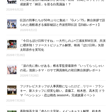
成披露で「納豆」を巡る白黒議論！？
2026年8月2日
伝説の刑事たちが50年ぶりに集結！『Gメン’75』舞台挨拶で語
られた過酷過ぎる撮影秘話と丹波哲郎伝説【詳細レポート】
2026年8月2日
「今日もぼけ日和ですね」―大竹しのぶ×三浦友和W主演、共演
に櫻井翔！ファーストビジュアル解禁。映画『ぼけ日和』矢部
太郎原作を実写化
2026年7月28日
「涙の先に救いがある」椎名零監督最新作『いってらっしゃい
の花』池袋シネマ・ロサで満員御礼の初日舞台挨拶レポート
2026年7月28日
フジテレビスタッフが人事異動になったけど…リリー・フラン
キー、新スタッフに切実な願い。斎藤工、柏木悠、高木完 ドラ
マ『ペンション・恋は桃色 season4』完成披露イベント
2026年7月26日
香取慎吾主演『虚ろな十字架』メインキャスト解禁。鈴木杏、