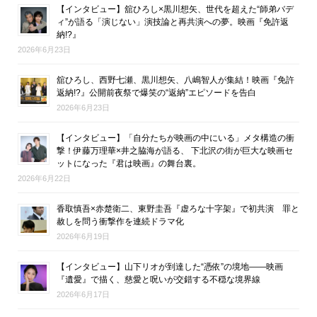
【インタビュー】舘ひろし×黒川想矢、世代を超えた“師弟バデ
ィ”が語る「演じない」演技論と再共演への夢。映画『免許返
納!?』
2026年6月23日
舘ひろし、西野七瀬、黒川想矢、八嶋智人が集結！映画『免許
返納!?』公開前夜祭で爆笑の“返納”エピソードを告白
2026年6月23日
【インタビュー】「自分たちが映画の中にいる」メタ構造の衝
撃！伊藤万理華×井之脇海が語る、 下北沢の街が巨大な映画セ
ットになった『君は映画』の舞台裏。
2026年6月22日
香取慎吾×赤楚衛二、東野圭吾『虚ろな十字架』で初共演 罪と
赦しを問う衝撃作を連続ドラマ化
2026年6月19日
【インタビュー】山下リオが到達した“憑依”の境地――映画
『遺愛』で描く、慈愛と呪いが交錯する不穏な境界線
2026年6月17日