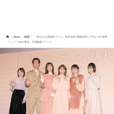
News
映画
「私は○○な高校生でした」桜井玲香×岡崎紗絵×三戸なつめ 映画
『シノノメ色の週末』完成披露イベント