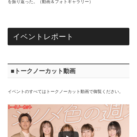
o
を振り返った。（動画＆フォトギャラリー）
k
イベントレポート
■トークノーカット動画
イベントのすべてはトークノーカット動画で御覧ください。