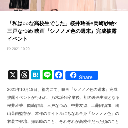
「私は○○な高校生でした」桜井玲香×岡崎紗絵×
三戸なつめ 映画『シノノメ色の週末』完成披露
イベント
2021.10.20
X
T
H
Li
F
Share
hr
at
n
a
2021年10月19日、都内にて、映画『シノノメ色の週末』完成
e
e
e
c
披露イベントが行われ、乃木坂46卒業後、初の映画主演となる
a
n
e
桜井玲香、岡崎紗絵、三戸なつめ、中井友望、工藤阿須加、穐
d
a
b
山茉由監督が、本作のタイトルにちなみ全身「シノノメ色」の
s
o
衣装で登壇。撮影時のこと、それぞれが高校生だった頃のこと