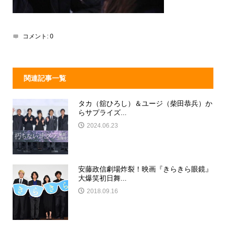
コメント:
0
関連記事一覧
タカ（舘ひろし）＆ユージ（柴田恭兵）か
らサプライズ...
2024.06.23
安藤政信劇場炸裂！映画『きらきら眼鏡』
大爆笑初日舞...
2018.09.16