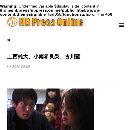
Warning
: Undefined variable $display_side_content in
/home/nbpress/nbpress.online/public_html/wp/wp-
content/themes/rumble_tcd058/functions.php
on line
456
上西雄大、小南希良梨、古川藍
2020.08.02