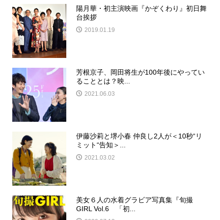
陽月華・初主演映画『かぞくわり』初日舞
台挨拶
2019.01.19
芳根京子、岡田将生が100年後にやってい
ることとは？映...
2021.06.03
伊藤沙莉と堺小春 仲良し2人が＜10秒“リ
ミット“告知＞...
2021.03.02
美女６人の水着グラビア写真集『旬撮
GIRL Vol.6 「初...