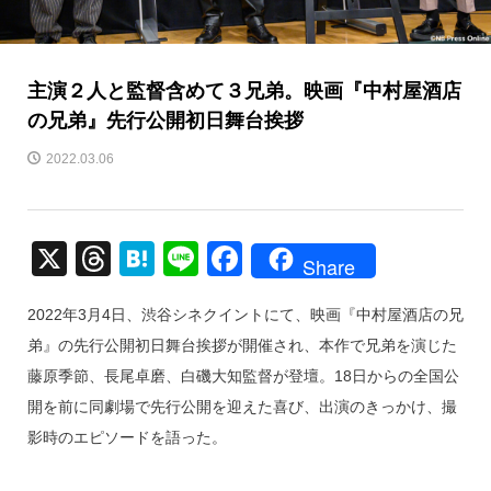
主演２人と監督含めて３兄弟。映画『中村屋酒店
の兄弟』先行公開初日舞台挨拶
2022.03.06
X
T
H
Li
F
Share
hr
at
n
a
2022年3月4日、渋谷シネクイントにて、映画『中村屋酒店の兄
e
e
e
c
弟』の先行公開初日舞台挨拶が開催され、本作で兄弟を演じた
a
n
e
藤原季節、長尾卓磨、白磯大知監督が登壇。18日からの全国公
d
a
b
開を前に同劇場で先行公開を迎えた喜び、出演のきっかけ、撮
s
o
影時のエピソードを語った。
o