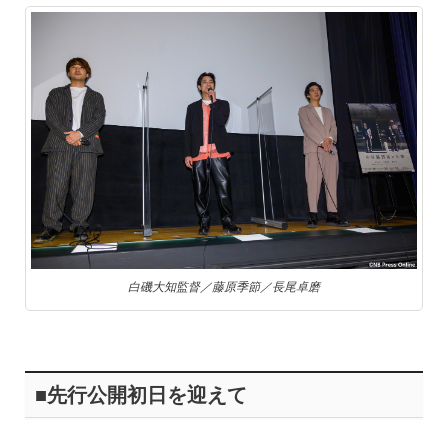
白磯大知監督／藤原季節／長尾卓磨
■先行公開初日を迎えて