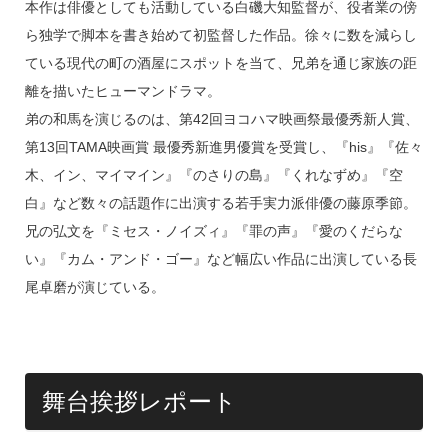
k
本作は俳優としても活動している白磯大知監督が、役者業の傍
ら独学で脚本を書き始めて初監督した作品。徐々に数を減らし
ている現代の町の酒屋にスポットを当て、兄弟を通じ家族の距
離を描いたヒューマンドラマ。
弟の和馬を演じるのは、第42回ヨコハマ映画祭最優秀新人賞、
第13回TAMA映画賞 最優秀新進男優賞を受賞し、『his』『佐々
木、イン、マイマイン』『のさりの島』『くれなずめ』『空
白』など数々の話題作に出演する若手実力派俳優の藤原季節。
兄の弘文を『ミセス・ノイズィ』『罪の声』『愛のくだらな
い』『カム・アンド・ゴー』など幅広い作品に出演している長
尾卓磨が演じている。
舞台挨拶レポート