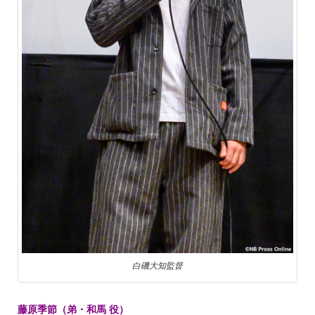
白磯大知監督
藤原季節（弟・和馬 役）