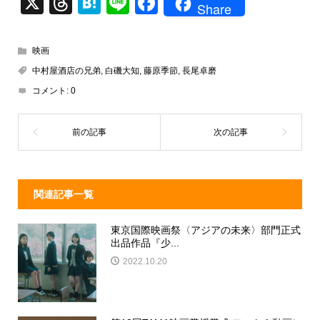
X
T
H
Li
F
Share
hr
at
n
a
e
e
e
c
映画
a
n
e
中村屋酒店の兄弟
,
白磯大知
,
藤原季節
,
長尾卓磨
d
a
b
コメント:
0
s
o
o
k
関連記事一覧
東京国際映画祭〈アジアの未来〉部門正式
出品作品『少...
2022.10.20