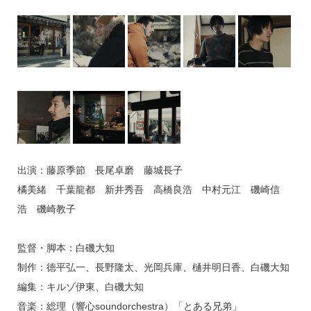
出演：藤原季節 長尾卓磨 藤城長子
橘美緒 千葉龍都 新井秀吾 高橋良浩 中村元江 磯崎信
浩 磯崎教子
監督・脚本：白磯大知
制作：徳平弘一、長野隆太、光岡兵庫、樋井明日香、白磯大知
編集：キルゾ伊東、白磯大知
音楽：総理（響心soundorchestra）「とある兄弟」