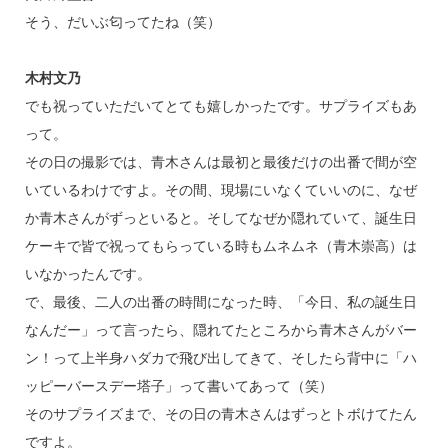
そう、だいぶ匂ってたね（笑）
木村文乃
でも祝っていただいてとても嬉しかったです。サプライズもあ
って。
その日の撮影では、青木さんは最初と最後だけの出番で間が空
いているわけですよ。その間、現場にいなくていいのに、なぜ
か青木さんがずっといると。そしてなぜか隠れていて、誕生日
ケーキで皆で祝ってもらっている時もムネムネ（青木崇高）は
いなかったんです。
で、最後、二人の出番の時間になった時、「今日、私の誕生日
なんだー」って言ったら、隠れてたところから青木さんがバー
ン！って上半身ハダカで飛び出してきて、そしたら背中に「ハ
ッピーバースデー塔子」って書いてあって（笑）
そのサプライズまで、その日の青木さんはずっとトボけてたん
ですよ。