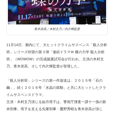
k
青木崇高／木村文乃／内片輝監督
11月14日、都内にて、大ヒットクライムサスペンス「殺人分析
班」シリーズ待望の第３弾「連続ドラマＷ 蝶の力学 殺人分析
班」（WOWOW）の完成披露試写会が行われ、主演の木村文
乃、青木崇高、そして内片輝監督が登壇した。
「殺人分析班」シリーズの第一作放送は、２０１５年「石の
繭」。続く２０１６年「水晶の鼓動」と共に大ヒットしたクラ
イムサスペンスドラマ。
主演・木村文乃演じる如月塔子は、警視庁捜査一課十一係の新
米刑事。塔子を支える先輩刑事・鷹野秀昭を青木崇高が演じ