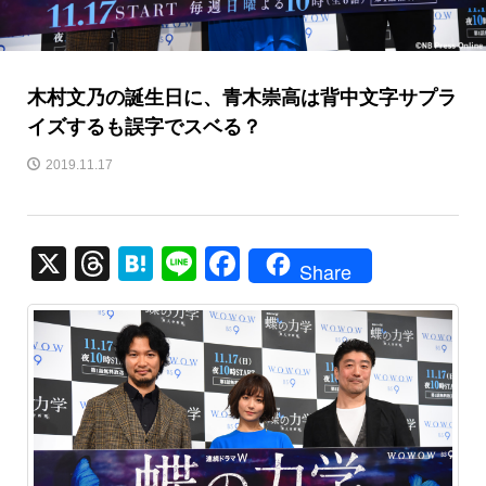
木村文乃の誕生日に、青木崇高は背中文字サプラ
イズするも誤字でスベる？
2019.11.17
X
T
H
Li
F
Share
hr
at
n
a
e
e
e
c
a
n
e
d
a
b
s
o
o