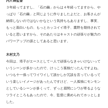
内片輝監督
３年経ってますし、「石の繭」からは４年経ってますから、や
っぱり「石の繭」と同じように作りましたよだと、お客さんが
納得しないのではないかなという気持ちもありますし、事実、
もっと面白いもの、もっとカッコイイ塔子、鷹野を期待されて
いると思いますから、そのあたりはキャストの頑張りが魅力の
パワーアップの源としてあると思います。
木村文乃
今回は、塔子がエースとして一人で頑張らなきゃいけないって
いうシーンが多かったので、けっこう孤独だったんですよね。
いつも十一係ってワイワイして誰かしか冗談を言っているって
いう楽しいイメージがあったんですけど、一人孤独にモンモン
としているシーンが多くって、ずっと眉間にシワが寄るような
ツライところもあったので、今、監督に褒められてホッとしま
した。