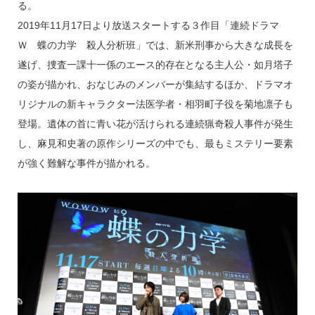
る。
2019年11月17日より放送スタートする３作目「連続ドラマ
Ｗ 蝶の力学 殺人分析班」では、新米刑事から大きな成長を
遂げ、捜査一課十一係のエース的存在となる主人公・如月塔子
の姿が描かれ、おなじみのメンバーが集結するほか、ドラマオ
リジナルの新キャラクター法医学者・相羽町子役を菊地凛子も
登場。遺体の首に青い花が活けられる連続猟奇殺人事件が発生
し、麻見和史著の原作シリーズの中でも、最もミステリー要素
が強く難解な事件が描かれる。