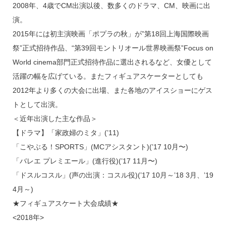
2008年、4歳でCM出演以後、数多くのドラマ、CM、映画に出
演。
2015年には初主演映画「ポプラの秋」が”第18回上海国際映画
祭”正式招待作品、“第39回モントリオール世界映画祭”Focus on
World cinema部門正式招待作品に選出されるなど、女優として
活躍の幅を広げている。またフィギュアスケーターとしても
2012年より多くの大会に出場、また各地のアイスショーにゲス
トとして出演。
＜近年出演した主な作品＞
【ドラマ】「家政婦のミタ」(’11)
「こやぶる！SPORTS」(MCアシスタント)(’17 10月〜)
「バレエ プレミエール」(進行役)(’17 11月〜)
「ドスルコスル」(声の出演：コスル役)(’17 10月～’18 3月、’19
4月～)
★フィギュアスケート大会成績★
<2018年>