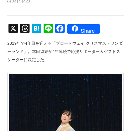
2019.10.03
X
T
H
Li
F
Share
hr
at
n
a
2019年で4年目を迎える「ブロードウェイ クリスマス・ワンダ
e
e
e
c
ーランド」。本田望結が4年連続で応援サポーター＆ゲストス
a
n
e
ケーターに決定した。
d
a
b
s
o
o
k