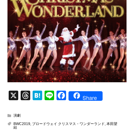
X
T
H
Li
F
Share
hr
at
n
a
e
e
e
c
演劇
a
n
e
BWC2019
,
ブロードウェイ クリスマス・ワンダーランド
,
本田望
結
d
a
b