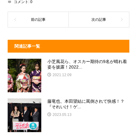
コメント:
0
s
o
o
k
関連記事一覧
小芝風花ら、オスカー期待の9名が晴れ着
姿を披露！2022...
2021.12.09
藤竜也、本田望結に罵倒されて快感！？
『それいけ！ゲ...
2023.05.13