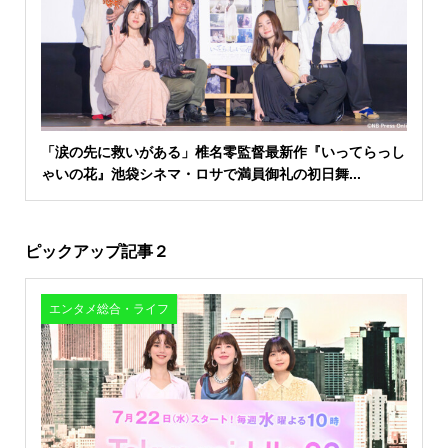
「涙の先に救いがある」椎名零監督最新作『いってらっし
ゃいの花』池袋シネマ・ロサで満員御礼の初日舞...
ピックアップ記事２
エンタメ総合・ライフ