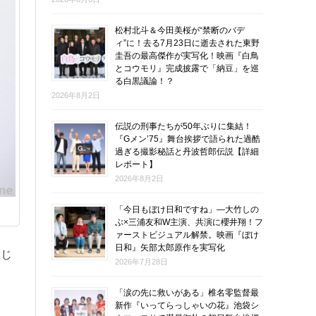
松村北斗＆今田美桜が“禁断のバデ
ィ”に！去る7月23日に逝去された東野
圭吾の最高傑作が実写化！映画『白鳥
とコウモリ』完成披露で「納豆」を巡
る白黒議論！？
2026年8月2日
伝説の刑事たちが50年ぶりに集結！
『Gメン’75』舞台挨拶で語られた過酷
過ぎる撮影秘話と丹波哲郎伝説【詳細
レポート】
2026年8月2日
「今日もぼけ日和ですね」―大竹しの
ぶ×三浦友和W主演、共演に櫻井翔！フ
ァーストビジュアル解禁。映画『ぼけ
日和』矢部太郎原作を実写化
んじ
2026年7月28日
「涙の先に救いがある」椎名零監督最
？
新作『いってらっしゃいの花』池袋シ