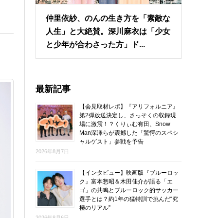
仲里依紗、のんの生き方を「素敵な
人生」と大絶賛。深川麻衣は「少女
と少年が合わさった方」ド...
最新記事
【会見取材レポ】『アリフォルニア』
第2弾放送決定し、さっそくの収録現
場に激震！？くりぃむ有田、Snow
Man深澤らが震撼した「驚愕のスペシ
ャルゲスト」参戦を予告
2026年8月7日
【インタビュー】映画版『ブルーロッ
ク』富本惣昭＆木田佳介が語る「エ
ゴ」の共鳴とブルーロック的サッカー
選手とは？約1年の猛特訓で挑んだ“究
極のリアル”
2026年8月6日