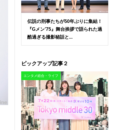
伝説の刑事たちが50年ぶりに集結！
『Gメン’75』舞台挨拶で語られた過
酷過ぎる撮影秘話と...
ピックアップ記事２
エンタメ総合・ライフ