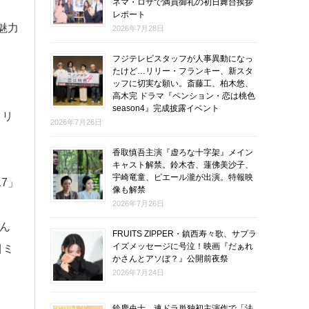
ネマ・ロサで満員御礼の初日舞台挨拶
レポート
魅力
2026年7月28日
フジテレビスタッフが人事異動になっ
たけど…リリー・フランキー、新スタ
ッフに切実な願い。斎藤工、柏木悠、
高木完 ドラマ『ペンション・恋は桃色
season4』完成披露イベント
トリ
2026年7月26日
香取慎吾主演『虚ろな十字架』メイン
キャスト解禁。鈴木杏、蓮佛美沙子、
宇崎竜童、ピエール瀧が出演。特報映
7」
像も解禁
2026年7月26日
ん
FRUITS ZIPPER・鎮西寿々歌、サプラ
イズメッセージに号泣！映画『だぁれ
目ミ
かさんとアソぼ？』公開前夜祭
2026年7月24日
鈴鹿央士、連ドラ単独初主演作で「法