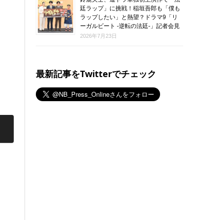
廷ラップ」に挑戦！稲垣吾郎も「僕も
ラップしたい」と熱望？ドラマ9「リ
ーガルビート -逆転の法廷-」記者会見
2026年7月23日
最新記事をTwitterでチェック