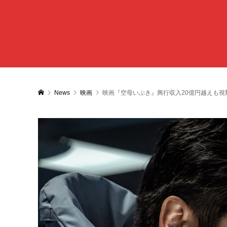
News
映画
映画『空母いぶき』興行収入20億円越えも