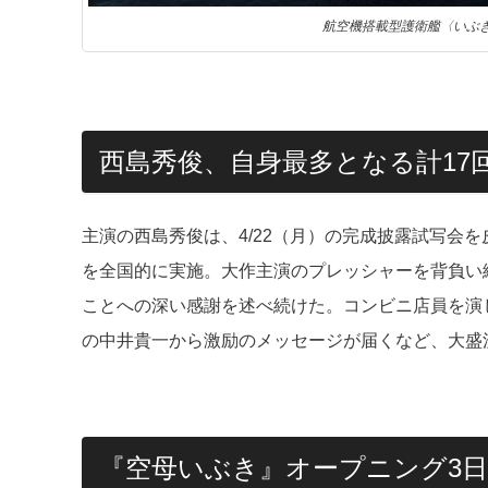
航空機搭載型護衛艦〈いぶ
西島秀俊、自身最多となる計17
主演の西島秀俊は、4/22（月）の完成披露試写会を
を全国的に実施。大作主演のプレッシャーを背負い
ことへの深い感謝を述べ続けた。コンビニ店員を演
の中井貴一から激励のメッセージが届くなど、大盛
『空母いぶき』オープニング3日