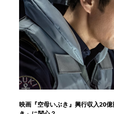
映画『空母いぶき』興行収入20
き」に関心？