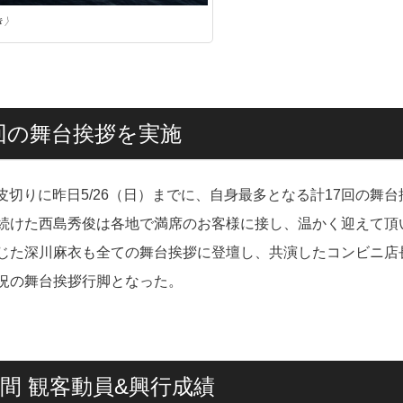
き〉
回の舞台挨拶を実施
皮切りに昨日5/26（日）までに、自身最多となる計17回の舞台
続けた西島秀俊は各地で満席のお客様に接し、温かく迎えて頂
じた深川麻衣も全ての舞台挨拶に登壇し、共演したコンビニ店
況の舞台挨拶行脚となった。
間 観客動員&興行成績