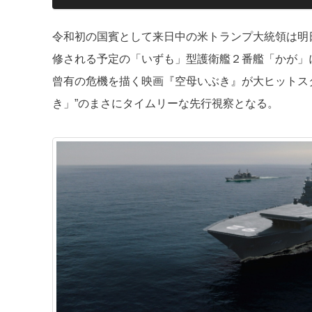
令和初の国賓として来日中の米トランプ大統領は明日
修される予定の「いずも」型護衛艦２番艦「かが」
曾有の危機を描く映画『空母いぶき』が大ヒットス
き」”のまさにタイムリーな先行視察となる。