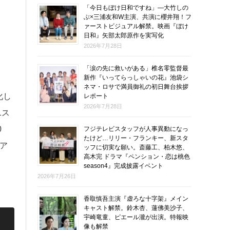
「今日もぼけ日和ですね」―大竹しの
ぶ×三浦友和W主演、共演に櫻井翔！フ
ァーストビジュアル解禁。映画『ぼけ
日和』矢部太郎原作を実写化
2026年7月28日
「涙の先に救いがある」椎名零監督最
新作『いってらっしゃいの花』池袋シ
ネマ・ロサで満員御礼の初日舞台挨拶
化し
レポート
2026年7月28日
1ス
0
フジテレビスタッフが人事異動になっ
たけど…リリー・フランキー、新スタ
ニア
ッフに切実な願い。斎藤工、柏木悠、
高木完 ドラマ『ペンション・恋は桃色
season4』完成披露イベント
2026年7月26日
香取慎吾主演『虚ろな十字架』メイン
キャスト解禁。鈴木杏、蓮佛美沙子、
宇崎竜童、ピエール瀧が出演。特報映
像も解禁