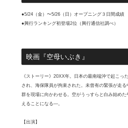
●5/24（金）〜5/26（日）オープニング３日間成績 動員
●興行ランキング初登場2位（興行通信社調べ）
映画『空母いぶき』
《ストーリー》20XX年。日本の最南端沖で起こ
され、海保隊員が拘束された。未曾有の緊張が走る
群を現場に向かわせる。空がうっすらと白み始めた
えることになる―。
【出演】