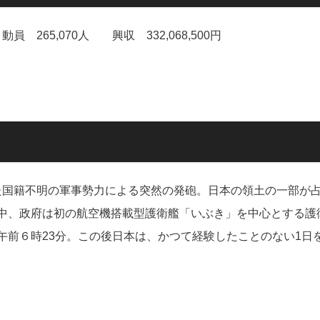
 265,070人 興収 332,068,500円
った国籍不明の軍事勢力による突然の発砲。日本の領土の一部が
中、政府は初の航空機搭載型護衛艦「いぶき」を中心とする護
午前６時23分。この後日本は、かつて経験したことのない1日