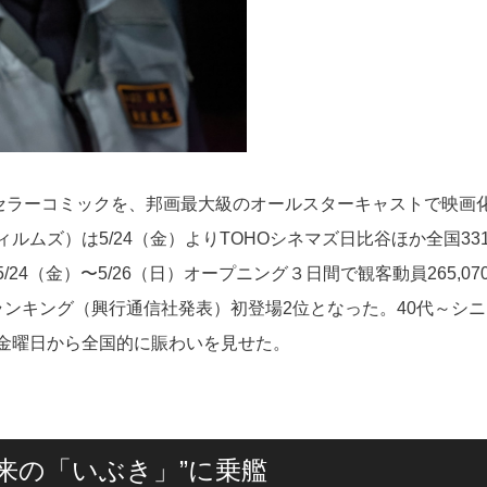
トセラーコミックを、邦画最大級のオールスターキャストで映画
ムズ）は5/24（金）よりTOHOシネマズ日比谷ほか全国33
4（金）〜5/26（日）オープニング３日間で観客動員265,07
興行ランキング（興行通信社発表）初登場2位となった。40代～シ
金曜日から全国的に賑わいを見せた。
来の「いぶき」”に乗艦