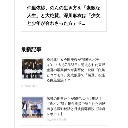
仲里依紗、のんの生き方を「素敵な
人生」と大絶賛。深川麻衣は「少女
と少年が合わさった方」ド...
最新記事
松村北斗＆今田美桜が“禁断のバデ
ィ”に！去る7月23日に逝去された東野
圭吾の最高傑作が実写化！映画『白鳥
とコウモリ』完成披露で「納豆」を巡
る白黒議論！？
2026年8月2日
伝説の刑事たちが50年ぶりに集結！
『Gメン’75』舞台挨拶で語られた過酷
過ぎる撮影秘話と丹波哲郎伝説【詳細
レポート】
2026年8月2日