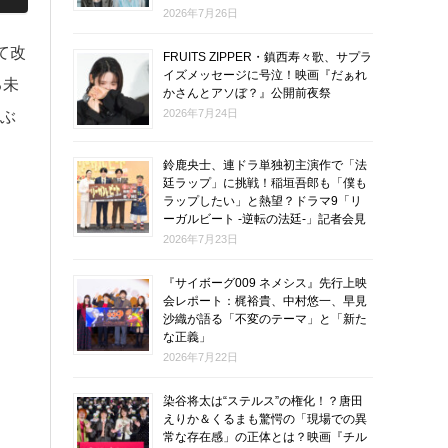
2026年7月26日
て改
FRUITS ZIPPER・鎮西寿々歌、サプラ
イズメッセージに号泣！映画『だぁれ
る未
かさんとアソぼ？』公開前夜祭
2026年7月24日
ぶ
鈴鹿央士、連ドラ単独初主演作で「法
廷ラップ」に挑戦！稲垣吾郎も「僕も
ラップしたい」と熱望？ドラマ9「リ
ーガルビート -逆転の法廷-」記者会見
2026年7月23日
『サイボーグ009 ネメシス』先行上映
会レポート：梶裕貴、中村悠一、早見
沙織が語る「不変のテーマ」と「新た
な正義」
2026年7月22日
染谷将太は“ステルス”の権化！？唐田
えりか＆くるまも驚愕の「現場での異
常な存在感」の正体とは？映画『チル