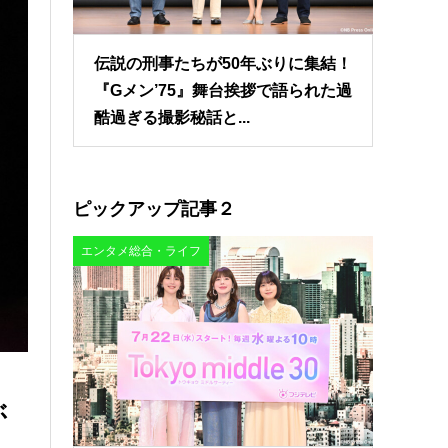
伝説の刑事たちが50年ぶりに集結！
『Gメン’75』舞台挨拶で語られた過
酷過ぎる撮影秘話と...
ピックアップ記事２
エンタメ総合・ライフ
ぶ