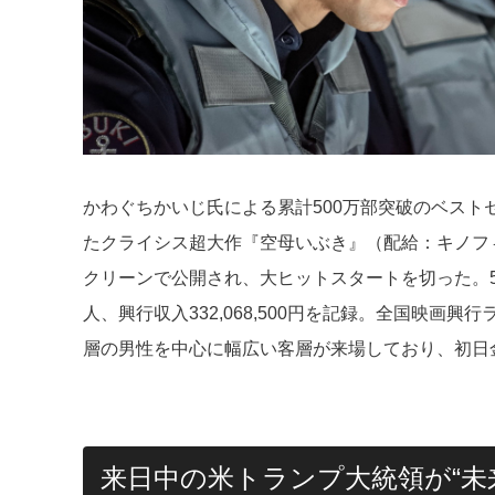
かわぐちかいじ氏による累計500万部突破のベス
たクライシス超大作『空母いぶき』（配給：キノフィル
クリーンで公開され、大ヒットスタートを切った。5/2
人、興行収入332,068,500円を記録。全国映画
層の男性を中心に幅広い客層が来場しており、初日
来日中の米トランプ大統領が“未