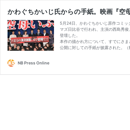
かわぐちかいじ氏からの手紙。映画『空
5月24日、かわぐちかいじ原作コミッ
マズ日比谷で行われ、主演の西島秀俊
登壇した。
本作の描かれ方について、すでにさま
公開に対しての手紙が披露された。（
NB Press Online