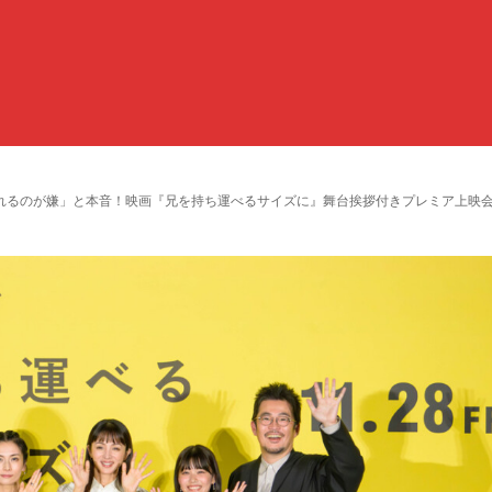
れるのが嫌」と本音！映画『兄を持ち運べるサイズに』舞台挨拶付きプレミア上映