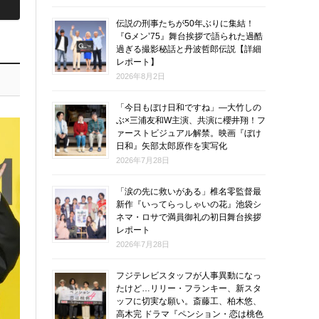
伝説の刑事たちが50年ぶりに集結！
『Gメン’75』舞台挨拶で語られた過酷
過ぎる撮影秘話と丹波哲郎伝説【詳細
レポート】
2026年8月2日
「今日もぼけ日和ですね」―大竹しの
ぶ×三浦友和W主演、共演に櫻井翔！フ
ァーストビジュアル解禁。映画『ぼけ
日和』矢部太郎原作を実写化
2026年7月28日
「涙の先に救いがある」椎名零監督最
新作『いってらっしゃいの花』池袋シ
ネマ・ロサで満員御礼の初日舞台挨拶
レポート
2026年7月28日
フジテレビスタッフが人事異動になっ
たけど…リリー・フランキー、新スタ
ッフに切実な願い。斎藤工、柏木悠、
高木完 ドラマ『ペンション・恋は桃色