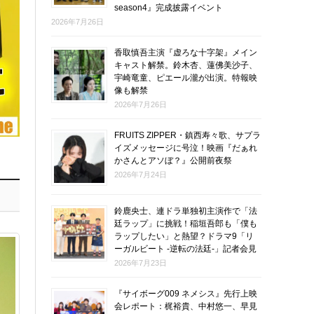
season4』完成披露イベント
2026年7月26日
香取慎吾主演『虚ろな十字架』メイン
キャスト解禁。鈴木杏、蓮佛美沙子、
宇崎竜童、ピエール瀧が出演。特報映
像も解禁
2026年7月26日
FRUITS ZIPPER・鎮西寿々歌、サプラ
イズメッセージに号泣！映画『だぁれ
かさんとアソぼ？』公開前夜祭
2026年7月24日
鈴鹿央士、連ドラ単独初主演作で「法
廷ラップ」に挑戦！稲垣吾郎も「僕も
ラップしたい」と熱望？ドラマ9「リ
ーガルビート -逆転の法廷-」記者会見
2026年7月23日
『サイボーグ009 ネメシス』先行上映
会レポート：梶裕貴、中村悠一、早見