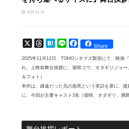
2025.11.13
X
T
H
Li
F
Share
hr
at
n
a
2025年11月12日、TOHOシネマズ新宿にて、
e
e
e
c
れ、上映前舞台挨拶に、柴咲コウ、オダギリジョー
a
n
e
＆フォト）
d
a
b
本作は、疎遠だった兄の急死という実話を基に、後
s
o
に、今回が主要キャスト3名（柴咲、オダギリ、満
o
k
舞台挨拶レポート