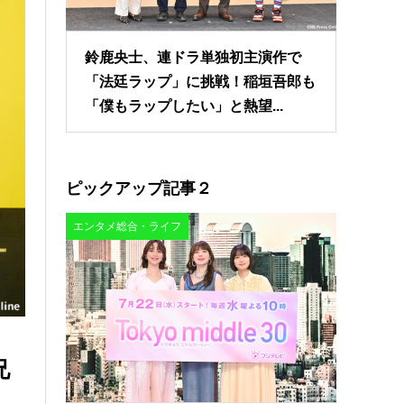
鈴鹿央士、連ドラ単独初主演作で
「法廷ラップ」に挑戦！稲垣吾郎も
「僕もラップしたい」と熱望...
ピックアップ記事２
エンタメ総合・ライフ
兄