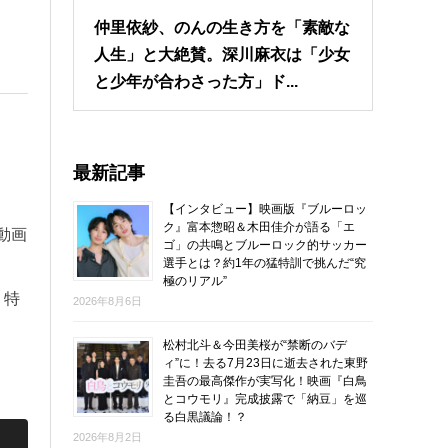
仲里依紗、のんの生き方を「素敵な
人生」と大絶賛。深川麻衣は「少女
と少年が合わさった方」ド...
最新記事
わ
【インタビュー】映画版『ブルーロッ
ク』富本惣昭＆木田佳介が語る「エ
動画
ゴ」の共鳴とブルーロック的サッカー
選手とは？約1年の猛特訓で挑んだ“究
極のリアル”
。特
2026年8月6日
松村北斗＆今田美桜が“禁断のバデ
ィ”に！去る7月23日に逝去された東野
圭吾の最高傑作が実写化！映画『白鳥
とコウモリ』完成披露で「納豆」を巡
る白黒議論！？
2026年8月2日